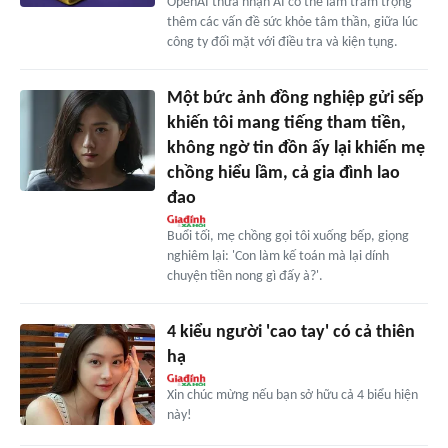
OpenAI thừa nhận AI có thể làm trầm trọng
thêm các vấn đề sức khỏe tâm thần, giữa lúc
công ty đối mặt với điều tra và kiện tụng.
Một bức ảnh đồng nghiệp gửi sếp
khiến tôi mang tiếng tham tiền,
không ngờ tin đồn ấy lại khiến mẹ
chồng hiểu lầm, cả gia đình lao
đao
Buổi tối, mẹ chồng gọi tôi xuống bếp, giọng
nghiêm lại: 'Con làm kế toán mà lại dính
chuyện tiền nong gì đấy à?'.
4 kiểu người 'cao tay' có cả thiên
hạ
Xin chúc mừng nếu bạn sở hữu cả 4 biểu hiện
này!