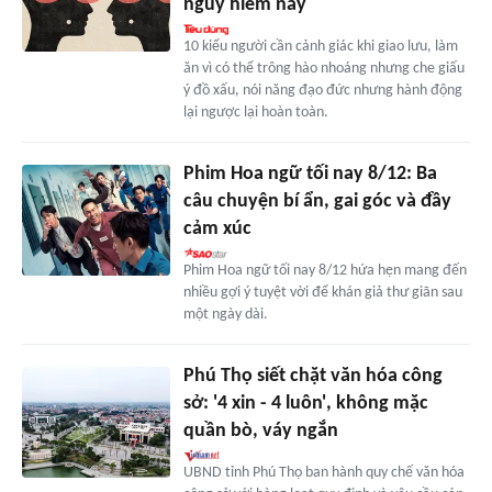
nguy hiểm này
10 kiểu người cần cảnh giác khi giao lưu, làm
ăn vì có thể trông hào nhoáng nhưng che giấu
ý đồ xấu, nói năng đạo đức nhưng hành động
lại ngược lại hoàn toàn.
Phim Hoa ngữ tối nay 8/12: Ba
câu chuyện bí ẩn, gai góc và đầy
cảm xúc
Phim Hoa ngữ tối nay 8/12 hứa hẹn mang đến
nhiều gợi ý tuyệt vời để khán giả thư giãn sau
một ngày dài.
Phú Thọ siết chặt văn hóa công
sở: '4 xin - 4 luôn', không mặc
quần bò, váy ngắn
UBND tỉnh Phú Thọ ban hành quy chế văn hóa