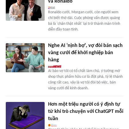
và Ronaldo
Ronaldo cười, Morgan cười, còn người xem
chỉ biết thở dài. Cuộc phỏng vấn được quảng
bá là 'chân thật nhất' lại trở thành màn trình
diễn đầy toan tính.
Nghe AI 'nịnh bợ', vợ đòi bán sạch
vàng cưới để khởi nghiệp bán
hàng
AI bảo vợ tôi có tố chất làm chủ, ý tưởng mở
shop thực phẩm hữu cơ là đột phá, tỷ lệ thành
công rất cao, vậy là vợ tôi đòi bỏ việc, bán
vàng cưới để kinh doanh.
Hơn một triệu người có ý định tự
tử khi trò chuyện với ChatGPT mỗi
tuần