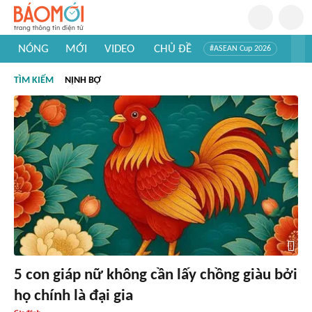
NÓNG
MỚI
VIDEO
CHỦ ĐỀ
#ASEAN Cup 2026
#Trí tuệ nhân tạo
#Mỹ - Iran
#Khám phá Việt Nam
TÌM KIẾM
NỊNH BỢ
#Khám phá thế giới
5 con giáp nữ không cần lấy chồng giàu bởi
họ chính là đại gia