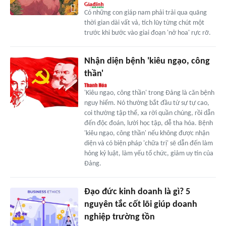
Có những con giáp nam phải trải qua quãng
thời gian dài vất vả, tích lũy từng chút một
trước khi bước vào giai đoạn 'nở hoa' rực rỡ.
Nhận diện bệnh 'kiêu ngạo, công
thần'
'Kiêu ngạo, công thần' trong Đảng là căn bệnh
nguy hiểm. Nó thường bắt đầu từ sự tự cao,
coi thường tập thể, xa rời quần chúng, rồi dẫn
đến độc đoán, lười học tập, dễ tha hóa. Bệnh
'kiêu ngạo, công thần' nếu không được nhận
diện và có biện pháp 'chữa trị' sẽ dẫn đến làm
hỏng kỷ luật, làm yếu tổ chức, giảm uy tín của
Đảng.
Đạo đức kinh doanh là gì? 5
nguyên tắc cốt lõi giúp doanh
nghiệp trường tồn