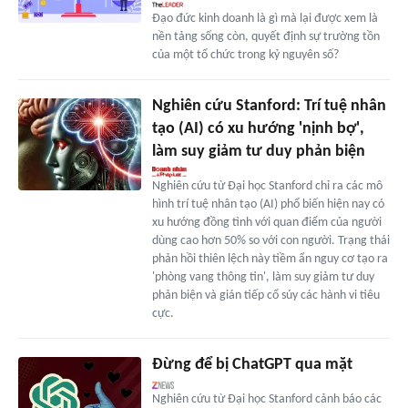
Đạo đức kinh doanh là gì mà lại được xem là
nền tảng sống còn, quyết định sự trường tồn
của một tổ chức trong kỷ nguyên số?
Nghiên cứu Stanford: Trí tuệ nhân
tạo (AI) có xu hướng 'nịnh bợ',
làm suy giảm tư duy phản biện
Nghiên cứu từ Đại học Stanford chỉ ra các mô
hình trí tuệ nhân tạo (AI) phổ biến hiện nay có
xu hướng đồng tình với quan điểm của người
dùng cao hơn 50% so với con người. Trạng thái
phản hồi thiên lệch này tiềm ẩn nguy cơ tạo ra
'phòng vang thông tin', làm suy giảm tư duy
phản biện và gián tiếp cổ súy các hành vi tiêu
cực.
Đừng để bị ChatGPT qua mặt
Nghiên cứu từ Đại học Stanford cảnh báo các