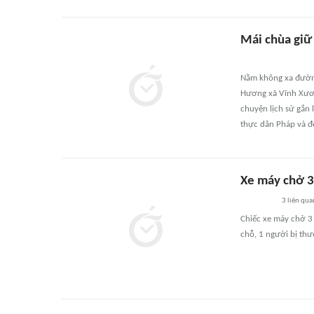
Mái chùa giữ 
Nằm không xa đường
Hương xã Vĩnh Xươn
chuyện lịch sử gắn
thực dân Pháp và đ
Xe máy chở 3 
3
liên qua
Chiếc xe máy chở 3 
chỗ, 1 người bị th