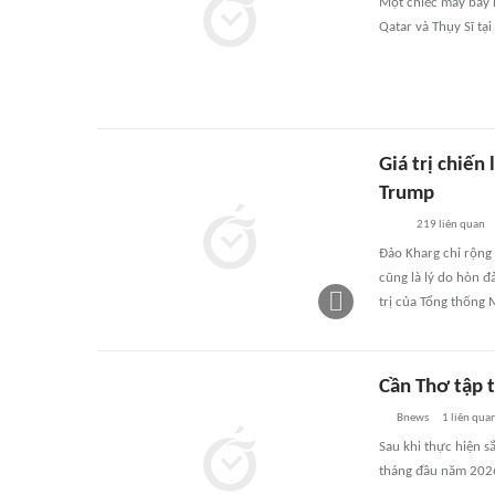
Một chiếc máy bay B
Qatar và Thụy Sĩ tạ
Giá trị chiến
Trump
219
liên quan
Đảo Kharg chỉ rộng
cũng là lý do hòn đ
trị của Tổng thống
Cần Thơ tập t
Bnews
1
liên qua
Sau khi thực hiện 
tháng đầu năm 2026 