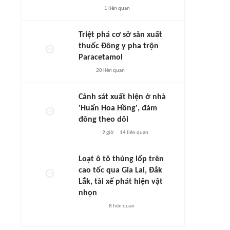
1
liên quan
Triệt phá cơ sở sản xuất
thuốc Đông y pha trộn
Paracetamol
20
liên quan
Cảnh sát xuất hiện ở nhà
'Huấn Hoa Hồng', đám
đông theo dõi
9 giờ
14
liên quan
Loạt ô tô thủng lốp trên
cao tốc qua Gia Lai, Đắk
Lắk, tài xế phát hiện vật
nhọn
8
liên quan