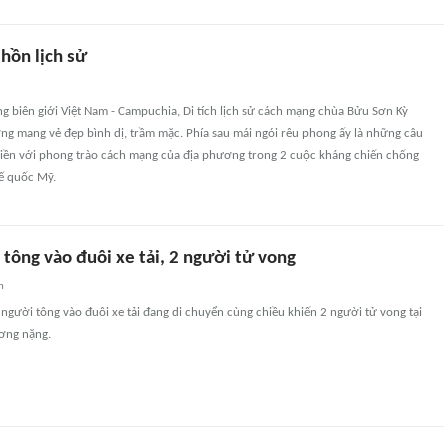
hồn lịch sử
 biên giới Việt Nam - Campuchia, Di tích lịch sử cách mạng chùa Bửu Sơn Kỳ
g mang vẻ đẹp bình dị, trầm mặc. Phía sau mái ngói rêu phong ấy là những câu
 liền với phong trào cách mạng của địa phương trong 2 cuộc kháng chiến chống
ế quốc Mỹ.
tông vào đuôi xe tải, 2 người tử vong
n
người tông vào đuôi xe tải đang di chuyển cùng chiều khiến 2 người tử vong tại
ương nặng.