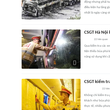
động nhưng phải tuâ
điều kiện hạ tầng g
nhất là ngày càng s
CSGT Hà Nội k
22
liên quan
Qua kiểm tra các x
tiện thiếu búa phá 
năng sử dụng khi cầ
CSGT kiểm tr
22
liên
Không chỉ kiểm tra g
khách như búa phá k
thực tế, nhiều phươ