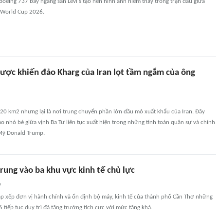
oeing 737 bay ngang sân Levi's tạo nên hình ảnh hiếm thấy trong trận đấu giữa
i World Cup 2026.
 lược khiến đảo Kharg của Iran lọt tầm ngắm của ông
 20 km2 nhưng lại là nơi trung chuyển phần lớn dầu mỏ xuất khẩu của Iran. Đây
ảo nhỏ bé giữa vịnh Ba Tư liên tục xuất hiện trong những tính toán quân sự và chính
 Mỹ Donald Trump.
rung vào ba khu vực kinh tế chủ lực
n
sắp xếp đơn vị hành chính và ổn định bộ máy, kinh tế của thành phố Cần Thơ những
tiếp tục duy trì đà tăng trưởng tích cực với mức tăng khá.