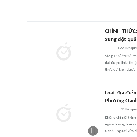
CHÍNH THỨC: 
xung đột quâ
1555
liên qua
Sáng 15/6/2026, thế
đạt được thỏa thuậ
thức dự kiến được t
Loạt địa điể
Phương Oan
99
liên qua
Không chỉ nổi tiếng
ngắm hoàng hôn đẹp
Oanh - người vừa đ