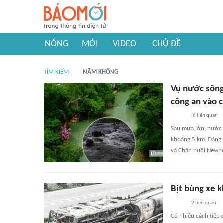
NÓNG
MỚI
VIDEO
CHỦ ĐỀ
TÌM KIẾM
NẰM KHÔNG
Vụ nước sông
công an vào 
6
liên quan
Sau mưa lớn, nước 
khoảng 5 km. Đáng 
và Chăn nuôi Newh
Bịt bùng xe k
2
liên quan
Có nhiều cách tiếp 