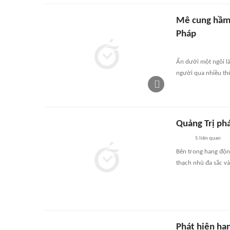
Mê cung hầm 
Pháp
Ẩn dưới một ngôi l
người qua nhiều thế
Quảng Trị ph
5
liên quan
Bên trong hang độn
thạch nhũ đa sắc và
Phát hiện ha