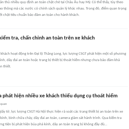
n thủ nhiều quy định an toàn chặt chẽ tại Châu Âu hay Mỹ. Có thể thấy, tùy theo
iao thông mà các nước có chính sách quản lý khác nhau. Trong đó, điểm quan trọng
iết chặt tiêu chuẩn bảo đảm an toàn cho hành khách.
iểm tra, chấn chỉnh an toàn trên xe khách
e khách hoạt động trên Đại lộ Thăng Long, lực lượng CSGT phát hiện một số phương
kính, dây đai an toàn hoặc trang bị thiết bị thoát hiểm nhưng chưa bảo đảm khả
n thiết.
a phát hiện nhiều xe khách thiếu dụng cụ thoát hiểm
 quan
iấy tờ, lực lượng CSGT Hà Nội thực hiện rà soát các trang thiết bị an toàn trên xe
ính, bình chữa cháy, dây đai an toàn, camera giám sát hành trình. Qua kiểm tra
ng tiện bị phát hiện búa phá kính, dây an toàn trang bị không đầy đủ…