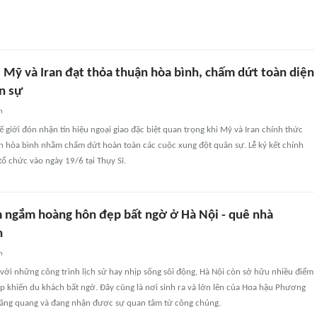
Mỹ và Iran đạt thỏa thuận hòa bình, chấm dứt toàn diện
n sự
n
 giới đón nhận tín hiệu ngoại giao đặc biệt quan trọng khi Mỹ và Iran chính thức
n hòa bình nhằm chấm dứt hoàn toàn các cuộc xung đột quân sự. Lễ ký kết chính
ổ chức vào ngày 19/6 tại Thụy Sĩ.
m ngắm hoàng hôn đẹp bất ngờ ở Hà Nội - quê nhà
h
n
 với những công trình lịch sử hay nhịp sống sôi động, Hà Nội còn sở hữu nhiều điểm
 khiến du khách bất ngờ. Đây cũng là nơi sinh ra và lớn lên của Hoa hậu Phương
ăng quang và đang nhận được sự quan tâm từ công chúng.