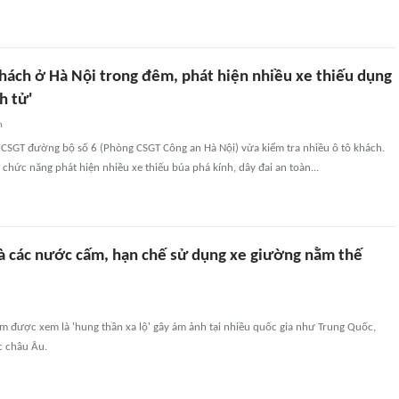
khách ở Hà Nội trong đêm, phát hiện nhiều xe thiếu dụng
h tử'
n
i CSGT đường bộ số 6 (Phòng CSGT Công an Hà Nội) vừa kiểm tra nhiều ô tô khách.
 chức năng phát hiện nhiều xe thiếu búa phá kính, dây đai an toàn...
à các nước cấm, hạn chế sử dụng xe giường nằm thế
m được xem là 'hung thần xa lộ' gây ám ảnh tại nhiều quốc gia như Trung Quốc,
c châu Âu.