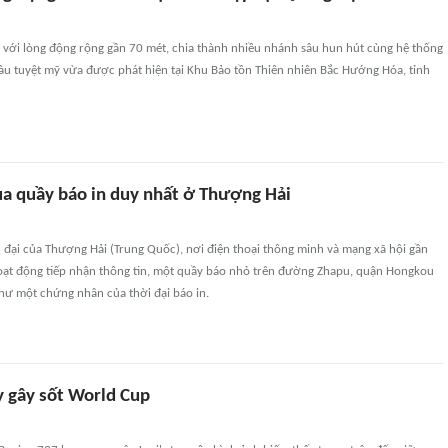
với lòng động rộng gần 70 mét, chia thành nhiều nhánh sâu hun hút cùng hệ thống
àu tuyệt mỹ vừa được phát hiện tại Khu Bảo tồn Thiên nhiên Bắc Hướng Hóa, tỉnh
ủa quầy báo in duy nhất ở Thượng Hải
 đại của Thượng Hải (Trung Quốc), nơi điện thoại thông minh và mạng xã hội gần
oạt động tiếp nhận thông tin, một quầy báo nhỏ trên đường Zhapu, quận Hongkou
 như một chứng nhân của thời đại báo in.
 gây sốt World Cup