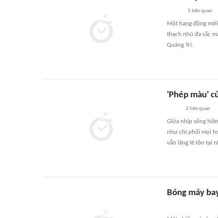
5
liên quan
Một hang động mới 
thạch nhũ đa sắc m
Quảng Trị.
'Phép màu' c
2
liên quan
Giữa nhịp sống hiện
như chi phối mọi h
vẫn lặng lẽ tồn tại
Bóng máy bay