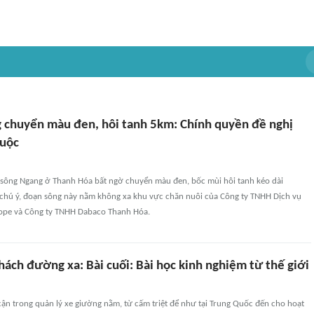
 chuyển màu đen, hôi tanh 5km: Chính quyền đề nghị
cuộc
sông Ngang ở Thanh Hóa bất ngờ chuyển màu đen, bốc mùi hôi tanh kéo dài
chú ý, đoạn sông này nằm không xa khu vực chăn nuôi của Công ty TNHH Dịch vụ
ope và Công ty TNHH Dabaco Thanh Hóa.
hách đường xa: Bài cuối: Bài học kinh nghiệm từ thế giới
cận trong quản lý xe giường nằm, từ cấm triệt để như tại Trung Quốc đến cho hoạt