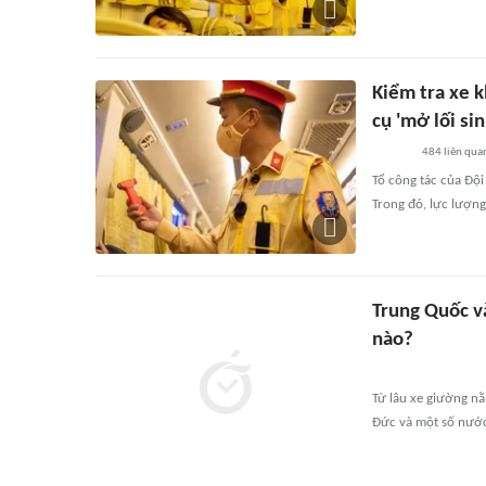
Kiểm tra xe 
cụ 'mở lối sin
484
liên qua
Tổ công tác của Độ
Trong đó, lực lượng
Trung Quốc v
nào?
Từ lâu xe giường nằ
Đức và một số nướ