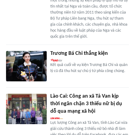
một trong những sự kiện pháp lý quy mô và uy
tín nhất tại Nga và toàn cầu, được tổ chức
thường niên từ năm 2011 theo sáng kiến của
Bộ Tư pháp Liên bang Nga, thu hút sự tham
gia của chính khách, các chuyên gia, nhà khoa
học hàng đầu về luật pháp của Nga và các
quốc gia trên thế giới.
Trương Bá Chi thắng kiện
Kết quả cuối về vụ kiện Trương Bá Chi và quản
lý cũ đã thu hút sự chú ý từ phía công chúng.
Lào Cai: Công an xã Tả Van kịp
thời ngăn chặn 3 thiếu nữ bị dụ
dỗ qua mạng xã hội
Lực lượng Công an xã Tả Van, tỉnh Lào Cai vừa
giải cứu thành công 3 thiếu nữ bỏ nhà đi làm
việc theo lời dụ dỗ trên Facebook, đưa các em