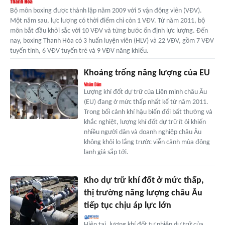
Bộ môn boxing được thành lập năm 2009 với 5 vận động viên (VĐV).
Một năm sau, lực lượng có thời điểm chỉ còn 1 VĐV. Từ năm 2011, bộ
môn bắt đầu khởi sắc với 10 VĐV và từng bước ổn định lực lượng. Đến
nay, boxing Thanh Hóa có 3 huấn luyện viên (HLV) và 22 VĐV, gồm 7 VĐV
tuyến tỉnh, 6 VĐV tuyến trẻ và 9 VĐV năng khiếu.
Khoảng trống năng lượng của EU
Lượng khí đốt dự trữ của Liên minh châu Âu
(EU) đang ở mức thấp nhất kể từ năm 2011.
Trong bối cảnh khí hậu biến đổi bất thường và
khắc nghiệt, lượng khí đốt dự trữ ít ỏi khiến
nhiều người dân và doanh nghiệp châu Âu
không khỏi lo lắng trước viễn cảnh mùa đông
lạnh giá sắp tới.
Kho dự trữ khí đốt ở mức thấp,
thị trường năng lượng châu Âu
tiếp tục chịu áp lực lớn
Hiện tại, lượng khí đốt tự nhiên dự trữ của