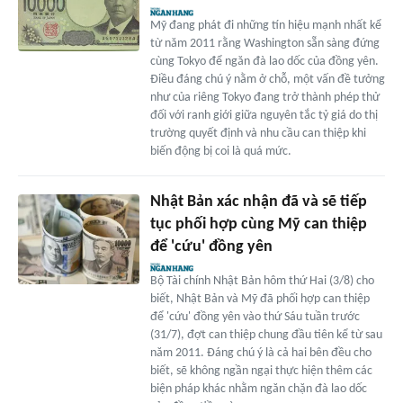
Mỹ đang phát đi những tín hiệu mạnh nhất kể
từ năm 2011 rằng Washington sẵn sàng đứng
cùng Tokyo để ngăn đà lao dốc của đồng yên.
Điều đáng chú ý nằm ở chỗ, một vấn đề tưởng
như của riêng Tokyo đang trở thành phép thử
đối với ranh giới giữa nguyên tắc tỷ giá do thị
trường quyết định và nhu cầu can thiệp khi
biến động bị coi là quá mức.
Nhật Bản xác nhận đã và sẽ tiếp
tục phối hợp cùng Mỹ can thiệp
để 'cứu' đồng yên
Bộ Tài chính Nhật Bản hôm thứ Hai (3/8) cho
biết, Nhật Bản và Mỹ đã phối hợp can thiệp
để 'cứu' đồng yên vào thứ Sáu tuần trước
(31/7), đợt can thiệp chung đầu tiên kể từ sau
năm 2011. Đáng chú ý là cả hai bên đều cho
biết, sẽ không ngần ngại thực hiện thêm các
biện pháp khác nhằm ngăn chặn đà lao dốc