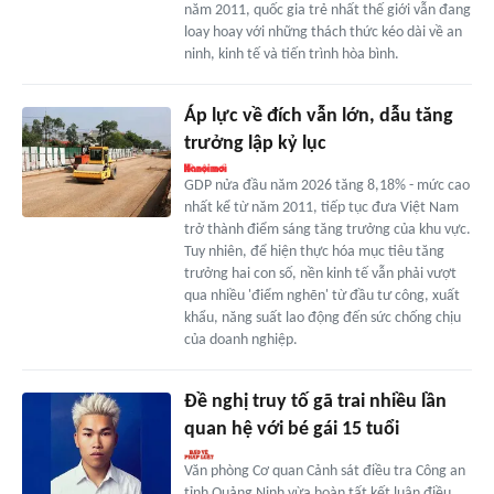
năm 2011, quốc gia trẻ nhất thế giới vẫn đang
loay hoay với những thách thức kéo dài về an
ninh, kinh tế và tiến trình hòa bình.
Áp lực về đích vẫn lớn, dẫu tăng
trưởng lập kỷ lục
GDP nửa đầu năm 2026 tăng 8,18% - mức cao
nhất kể từ năm 2011, tiếp tục đưa Việt Nam
trở thành điểm sáng tăng trưởng của khu vực.
Tuy nhiên, để hiện thực hóa mục tiêu tăng
trưởng hai con số, nền kinh tế vẫn phải vượt
qua nhiều 'điểm nghẽn' từ đầu tư công, xuất
khẩu, năng suất lao động đến sức chống chịu
của doanh nghiệp.
Đề nghị truy tố gã trai nhiều lần
quan hệ với bé gái 15 tuổi
Văn phòng Cơ quan Cảnh sát điều tra Công an
tỉnh Quảng Ninh vừa hoàn tất kết luận điều