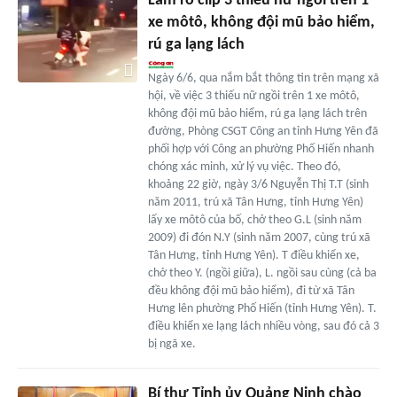
Làm rõ clip 3 thiếu nữ ngồi trên 1
xe môtô, không đội mũ bảo hiểm,
rú ga lạng lách
Ngày 6/6, qua nắm bắt thông tin trên mạng xã
hội, về việc 3 thiếu nữ ngồi trên 1 xe môtô,
không đội mũ bảo hiểm, rú ga lạng lách trên
đường, Phòng CSGT Công an tỉnh Hưng Yên đã
phối hợp với Công an phường Phố Hiến nhanh
chóng xác minh, xử lý vụ việc. Theo đó,
khoảng 22 giờ, ngày 3/6 Nguyễn Thị T.T (sinh
năm 2011, trú xã Tân Hưng, tỉnh Hưng Yên)
lấy xe môtô của bố, chở theo G.L (sinh năm
2009) đi đón N.Y (sinh năm 2007, cùng trú xã
Tân Hưng, tỉnh Hưng Yên). T điều khiển xe,
chở theo Y. (ngồi giữa), L. ngồi sau cùng (cả ba
đều không đội mũ bảo hiểm), đi từ xã Tân
Hưng lên phường Phố Hiến (tỉnh Hưng Yên). T.
điều khiển xe lạng lách nhiều vòng, sau đó cả 3
bị ngã xe.
Bí thư Tỉnh ủy Quảng Ninh chào