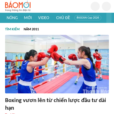
NÓNG
MỚI
VIDEO
CHỦ ĐỀ
#ASEAN Cup 2026
#Trí tuệ nhân tạo
#Mỹ - Iran
#Khám phá Việt Nam
TÌM KIẾM
NĂM 2011
#Khám phá thế giới
Boxing vươn lên từ chiến lược đầu tư dài
hạn