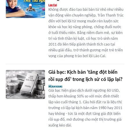
Không được đào tạo bài bản từ nhỏ như nhiều
vận động viên chuyên nghiệp, Trần Thanh Trúc
đến với bơi lội từ mong muốn rèn luyện sức
khỏe và học kỹ năng phòng, chống đuối nước
ở tuổi thiếu niên. Bằng niềm đam mê, sự kiên
trì và tinh thần kỷ luật, cô học trò sinh năm
2011 đã liên tiếp giành thành tích cao tại
nhiều giải đấu, trở thành gương mặt trẻ triển
vọng của phong trào bơi lội Lào Cai.
Giá bạc: Kịch bản 'tăng đột biến
rồi sụp đổ' trong lịch sử có lặp lại?
Giá bạc hiện giao dịch dưới ngưỡng 60 USD,
thấp hơn khoảng 50% so với mức đỉnh thiết
lập vào cuối tháng 1. Câu hỏi đặt ra là liệu thị
trường có lặp lại kịch bản năm 1980 hay 2011
hay không - tức là một đợt tăng giá đột biến
rồi sụp đổ, mở đường cho một thị trường giá
xuống kéo dài.