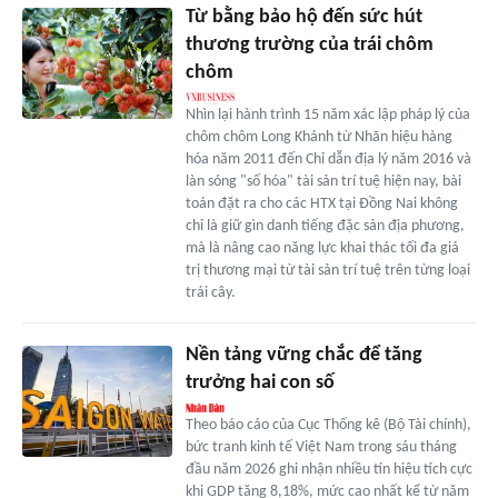
Từ bằng bảo hộ đến sức hút
thương trường của trái chôm
chôm
Nhìn lại hành trình 15 năm xác lập pháp lý của
chôm chôm Long Khánh từ Nhãn hiệu hàng
hóa năm 2011 đến Chỉ dẫn địa lý năm 2016 và
làn sóng "số hóa" tài sản trí tuệ hiện nay, bài
toán đặt ra cho các HTX tại Đồng Nai không
chỉ là giữ gìn danh tiếng đặc sản địa phương,
mà là nâng cao năng lực khai thác tối đa giá
trị thương mại từ tài sản trí tuệ trên từng loại
trái cây.
Nền tảng vững chắc để tăng
trưởng hai con số
Theo báo cáo của Cục Thống kê (Bộ Tài chính),
bức tranh kinh tế Việt Nam trong sáu tháng
đầu năm 2026 ghi nhận nhiều tín hiệu tích cực
khi GDP tăng 8,18%, mức cao nhất kể từ năm