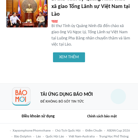
xã giao Tổng Lãnh sự Việt Nam tại
Lào
Bí thư Tỉnh ủy Quảng Ninh đã đến chào xã
giao ông Vũ Ngọc Lý, Tổng Lãnh sự Việt Nam
tại Luông Pha Băng nhân chuyến thăm và làm
việc tại Lào.
XEM THÊM
TẢI ỨNG DỤNG BÁO MỚI
ĐỂ KHÔNG BỎ SÓT TIN TỨC
Điều khoản sử dụng
Chính sách bảo mật
Xaysomphone Phomvihane
Chủ Tịch Quốc Hội
Điểm Chuẩn
ASEAN Cup 2026
Bão Dolphin
Lào
Quốc Hội Lào
Việt Nam-Australia
Trung Học Phổ Thông