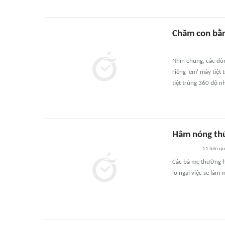
Chăm con bằn
Nhìn chung, các dò
riêng 'em' máy tiệt
tiệt trùng 360 độ n
Hâm nóng thứ
11
liên q
Các bà mẹ thường hâ
lo ngại việc sẽ làm