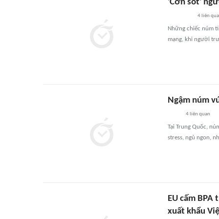
'Cơn sốt' ngư
4
liên qu
Những chiếc núm ti 
mạng, khi người trư
Ngậm núm vú 
4
liên quan
Tại Trung Quốc, núm
stress, ngủ ngon, 
EU cấm BPA t
xuất khẩu Vi