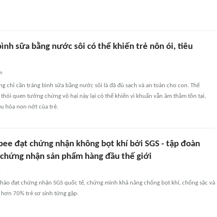
bình sữa bằng nước sôi có thể khiến trẻ nôn ói, tiêu
an
ng chỉ cần tráng bình sữa bằng nước sôi là đã đủ sạch và an toàn cho con. Thế
 thói quen tưởng chừng vô hại này lại có thể khiến vi khuẩn vẫn âm thầm tồn tại,
u hóa non nớt của trẻ.
ee đạt chứng nhận không bọt khí bởi SGS - tập đoàn
 chứng nhận sản phẩm hàng đầu thế giới
n
hào đạt chứng nhận SGS quốc tế, chứng minh khả năng chống bọt khí, chống sặc và
 hơn 70% trẻ sơ sinh từng gặp.