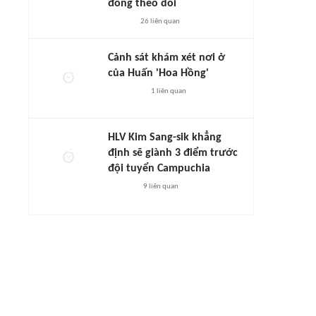
đông theo dõi
26
liên quan
Cảnh sát khám xét nơi ở
của Huấn 'Hoa Hồng'
1
liên quan
HLV Kim Sang-sik khẳng
định sẽ giành 3 điểm trước
đội tuyển Campuchia
9
liên quan