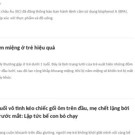
n
 châu Âu (EC) đã đăng thông báo ban hành lệnh cấm sử dụng bisphenol A (BPA),
tiếp xúc với thực phẩm và đồ uống.
m miệng ở trẻ hiệu quả
ý thường gặp ở trẻ dưới 1 tuổi. Đây là tình trạng lưỡi của trẻ xuất hiện những đốm
ở đầu lưỡi, sau đó lan rộng khắp khoang miệng. Khi bị nấm miệng sẽ khiến trẻ bị mất
ấy khóc.
uổi vô tình kéo chiếc gối ôm trên đầu, mẹ chết lặng bởi
rước mắt: Lập tức bế con bỏ chạy
đang cuộn khoanh trên đầu giường, người mẹ trẻ không khỏi giật mình vội vàng bế