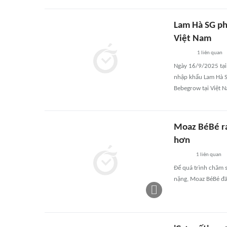
Lam Hà SG ph
Việt Nam
1
liên quan
Ngày 16/9/2025 tại
nhập khẩu Lam Hà S
Bebegrow tại Việt N
Moaz BéBé ra
hơn
1
liên quan
Để quá trình chăm s
nặng, Moaz BéBé đã 