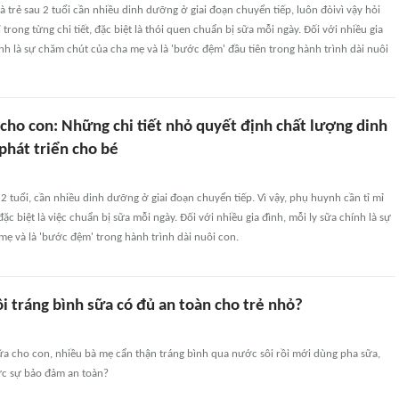
là trẻ sau 2 tuổi cần nhiều dinh dưỡng ở giai đoạn chuyển tiếp, luôn đòivì vậy hỏi
trong từng chi tiết, đặc biệt là thói quen chuẩn bị sữa mỗi ngày. Đối với nhiều gia
ính là sự chăm chút của cha mẹ và là 'bước đệm' đầu tiên trong hành trình dài nuôi
cho con: Những chi tiết nhỏ quyết định chất lượng dinh
phát triển cho bé
u 2 tuổi, cần nhiều dinh dưỡng ở giai đoạn chuyển tiếp. Vì vậy, phụ huynh cần tỉ mỉ
 đặc biệt là việc chuẩn bị sữa mỗi ngày. Đối với nhiều gia đình, mỗi ly sữa chính là sự
ẹ và là 'bước đệm' trong hành trình dài nuôi con.
i tráng bình sữa có đủ an toàn cho trẻ nhỏ?
sữa cho con, nhiều bà mẹ cẩn thận tráng bình qua nước sôi rồi mới dùng pha sữa,
hực sự bảo đảm an toàn?