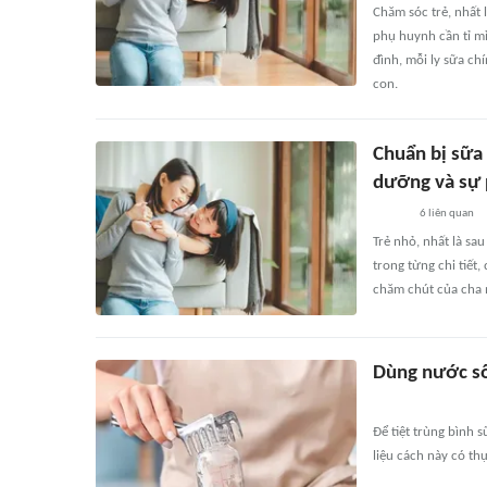
Chăm sóc trẻ, nhất 
phụ huynh cần tỉ mỉ 
đình, mỗi ly sữa ch
con.
Chuẩn bị sữa 
dưỡng và sự 
6
liên quan
Trẻ nhỏ, nhất là sa
trong từng chi tiết,
chăm chút của cha m
Dùng nước sô
Để tiệt trùng bình 
liệu cách này có t