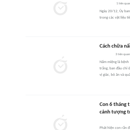
1
liên qua
Ngày 20/12, Ủy ban
trong các vật liệu 
Cách chữa nấ
3
liên quan
Nấm miệng là bệnh l
trắng, ban đầu chỉ 
vị giác, bỏ ăn và qu
Con 6 tháng t
cảnh tượng t
Phát hiện con rắn 