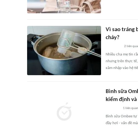
Vì sao tráng 
chảy?
2
liên qu
Nhiều cha mẹ tin rằ
nhưng trên thực tế,
xâm nhập vào hệ tiê
Bình sữa Omb
kiểm định và
1
liên qua
Bình sữa Ombee tự 
đầy hơi - vấn đề mà