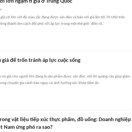
ời lớn ngậm ti giả ở Trung Quốc
an
giả cỡ lớn với đủ màu sắc đang được săn đón và bán với giá lên tới 70 USD trên
ởng thành tìm cách đối phó với áp lực trong một thế giới 'điên rồ.'
giả để trốn tránh áp lực cuộc sống
 vú giả cho người lớn đang là sản phẩm được săn đón, với lời quảng cáo giúp giảm
nhưng chuyên gia cảnh báo nguy cơ ảnh hưởng sức khỏe tiềm ẩn.
rong vật liệu tiếp xúc thực phẩm, đồ uống: Doanh nghiệp
ệt Nam ứng phó ra sao?