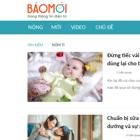
NÓNG
MỚI
VIDEO
CHỦ ĐỀ
TÌM KIẾM
NÚM TI
Đừng tiếc vài
dùng lại cho 
1
liên quan
Xin lại đồ cũ cho c
nào đã qua sử dụng 
Chuẩn bị sữa 
dưỡng và sự 
6
liên qu