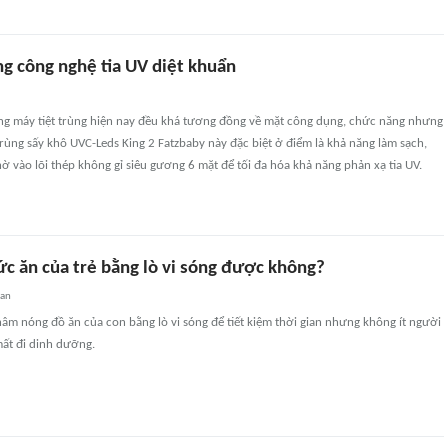
g công nghệ tia UV diệt khuẩn
ng máy tiệt trùng hiện nay đều khá tương đồng về mặt công dụng, chức năng nhưng
 trùng sấy khô UVC-Leds King 2 Fatzbaby này đặc biệt ở điểm là khả năng làm sạch,
hờ vào lõi thép không gỉ siêu gương 6 mặt để tối đa hóa khả năng phản xạ tia UV.
c ăn của trẻ bằng lò vi sóng được không?
uan
m nóng đồ ăn của con bằng lò vi sóng để tiết kiệm thời gian nhưng không ít người
 mất đi dinh dưỡng.