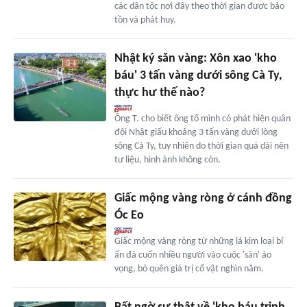
các dân tộc nơi đây theo thời gian được bảo
tồn và phát huy.
Nhật ký săn vàng: Xôn xao 'kho
báu' 3 tấn vàng dưới sông Cà Ty,
thực hư thế nào?
Ông T. cho biết ông tổ mình có phát hiện quân
đội Nhật giấu khoảng 3 tấn vàng dưới lòng
sông Cà Ty, tuy nhiên do thời gian quá dài nên
tư liệu, hình ảnh không còn.
Giấc mộng vàng ròng ở cánh đồng
Óc Eo
Giấc mộng vàng ròng từ những lá kim loại bí
ẩn đã cuốn nhiều người vào cuộc 'săn' ảo
vọng, bỏ quên giá trị cổ vật nghìn năm.