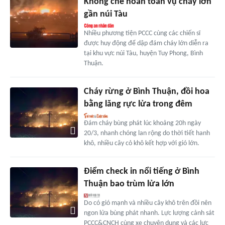
Khống chế hoàn toàn vụ cháy lớn
gần núi Tàu
Nhiều phương tiện PCCC cùng các chiến sĩ
được huy động để dập đám cháy lớn diễn ra
tại khu vực núi Tàu, huyện Tuy Phong, Bình
Thuận.
Cháy rừng ở Bình Thuận, đồi hoa
bằng lăng rực lửa trong đêm
Đám cháy bùng phát lúc khoảng 20h ngày
20/3, nhanh chóng lan rộng do thời tiết hanh
khô, nhiều cây cỏ khô kết hợp với gió lớn.
Điểm check in nổi tiếng ở Bình
Thuận bao trùm lửa lớn
Do có gió mạnh và nhiều cây khô trên đồi nên
ngon lửa bùng phát nhanh. Lực lượng cảnh sát
PCCC&CNCH cùng xe chuyên dụng và các lực