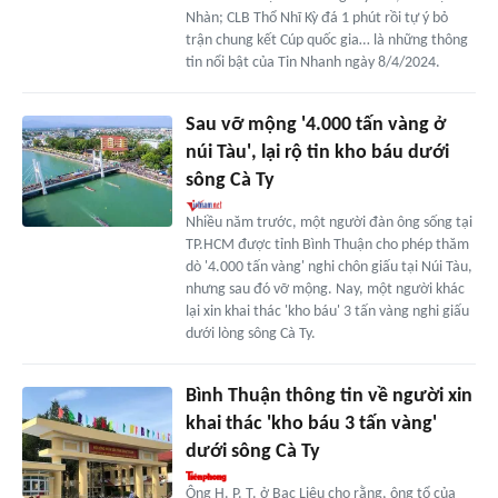
Nhàn; CLB Thổ Nhĩ Kỳ đá 1 phút rồi tự ý bỏ
trận chung kết Cúp quốc gia… là những thông
tin nổi bật của Tin Nhanh ngày 8/4/2024.
Sau vỡ mộng '4.000 tấn vàng ở
núi Tàu', lại rộ tin kho báu dưới
sông Cà Ty
Nhiều năm trước, một người đàn ông sống tại
TP.HCM được tỉnh Bình Thuận cho phép thăm
dò '4.000 tấn vàng' nghi chôn giấu tại Núi Tàu,
nhưng sau đó vỡ mộng. Nay, một người khác
lại xin khai thác 'kho báu' 3 tấn vàng nghi giấu
dưới lòng sông Cà Ty.
Bình Thuận thông tin về người xin
khai thác 'kho báu 3 tấn vàng'
dưới sông Cà Ty
Ông H. P. T. ở Bạc Liêu cho rằng, ông tổ của