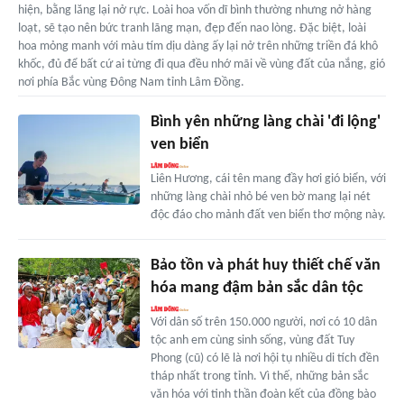
hiện, bằng lăng lại nở rực. Loài hoa vốn dĩ bình thường nhưng nở hàng
loạt, sẽ tạo nên bức tranh lãng mạn, đẹp đến nao lòng. Đặc biệt, loài
hoa mỏng manh với màu tím dịu dàng ấy lại nở trên những triền đá khô
khốc, đủ để bất cứ ai từng đi qua đều nhớ mãi về vùng đất của nắng, gió
nơi phía Bắc vùng Đông Nam tỉnh Lâm Đồng.
Bình yên những làng chài 'đi lộng'
ven biển
Liên Hương, cái tên mang đầy hơi gió biển, với
những làng chài nhỏ bé ven bờ mang lại nét
độc đáo cho mảnh đất ven biển thơ mộng này.
Bảo tồn và phát huy thiết chế văn
hóa mang đậm bản sắc dân tộc
Với dân số trên 150.000 người, nơi có 10 dân
tộc anh em cùng sinh sống, vùng đất Tuy
Phong (cũ) có lẽ là nơi hội tụ nhiều di tích đền
tháp nhất trong tỉnh. Vì thế, những bản sắc
văn hóa với tinh thần đoàn kết của đồng bào