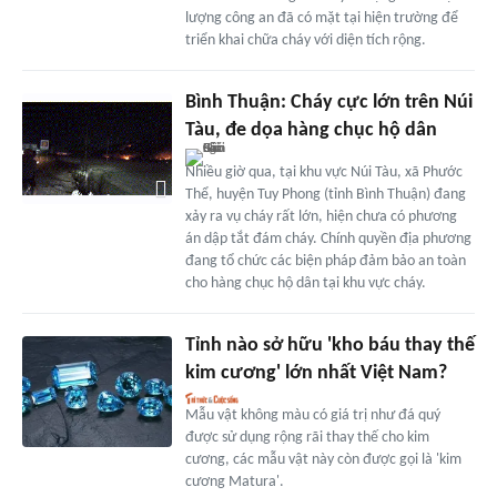
lượng công an đã có mặt tại hiện trường để
triển khai chữa cháy với diện tích rộng.
Bình Thuận: Cháy cực lớn trên Núi
Tàu, đe dọa hàng chục hộ dân
Nhiều giờ qua, tại khu vực Núi Tàu, xã Phước
Thể, huyện Tuy Phong (tỉnh Bình Thuận) đang
xảy ra vụ cháy rất lớn, hiện chưa có phương
án dập tắt đám cháy. Chính quyền địa phương
đang tổ chức các biện pháp đảm bảo an toàn
cho hàng chục hộ dân tại khu vực cháy.
Tỉnh nào sở hữu 'kho báu thay thế
kim cương' lớn nhất Việt Nam?
Mẫu vật không màu có giá trị như đá quý
được sử dụng rộng rãi thay thế cho kim
cương, các mẫu vật này còn được gọi là 'kim
cương Matura'.