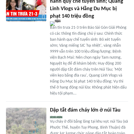
hành quy chế tuyển sinh; Quang
Linh Vlogs và Hằng Du Mục bị
phạt 140 triệu đồng
Bản tin trưa 21-3 trên Báo Sài Gòn Giải Phóng
có các thông tin đáng chú ý sau: Chính thức
ban hành quy chế tuyển sinh: Bỏ xét tuyển
sớm; Vàng miếng SJC 'hạ nhiệt', vàng nhẫn
9999 vẫn trên 100 triệu đồng/lượng; Bệnh
viện Bạch Mai: Nên chọn ngày Tam nương,
Nguyệt kỵ để đi khám bệnh; Huy động 200
người dập tắt đám cháy trên Núi Tàu; 'Một
viên kẹo bằng đĩa rau', Quang Linh Vlogs và
Hằng Du Mục bị phạt 140 triệu đồng; Vụ thi
thể ở hang động núi lửa: Không phát hiện dấu
hiệu tội phạm...
Dập tắt đám cháy lớn ở núi Tàu
Vụ cháy ở đồi bằng lăng tại khu vực núi Tàu (xã
Phước Thể, huyện Tuy Phong, Bình Thuận) đã
được lực lượng chức năng dập tắt hoàn toàn,