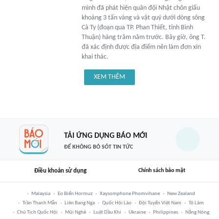
mình đã phát hiện quân đội Nhật chôn giấu
khoảng 3 tấn vàng và vật quý dưới dòng sông
Cà Ty (đoạn qua TP. Phan Thiết, tỉnh Bình
Thuận) hàng trăm năm trước. Bây giờ, ông T.
đã xác định được địa điểm nên làm đơn xin
khai thác.
XEM THÊM
TẢI ỨNG DỤNG BÁO MỚI
ĐỂ KHÔNG BỎ SÓT TIN TỨC
Điều khoản sử dụng
Chính sách bảo mật
Malaysia
Eo Biển Hormuz
Xaysomphone Phomvihane
New Zealand
Trần Thanh Mẫn
Liên Bang Nga
Quốc Hội Lào
Đội Tuyển Việt Nam
Tô Lâm
Chủ Tịch Quốc Hội
Mũi Nghê
Luật Dầu Khí
Ukraine
Philippines
Nắng Nóng