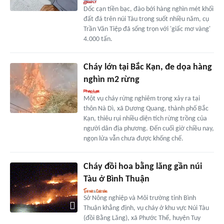
Dốc cạn tiền bạc, đào bới hàng nghìn mét khối
đất đá trên núi Tàu trong suốt nhiều năm, cụ
Trần Văn Tiệp đã sống trọn với 'giấc mơ vàng'
4.000 tấn.
Cháy lớn tại Bắc Kạn, đe dọa hàng
nghìn m2 rừng
Một vụ cháy rừng nghiêm trọng xảy ra tại
thôn Nà Dì, xã Dương Quang, thành phố Bắc
Kạn, thiêu rụi nhiều diện tích rừng trồng của
người dân địa phương. Đến cuối giờ chiều nay,
ngọn lửa vẫn chưa được khống chế.
Cháy đồi hoa bằng lăng gần núi
Tàu ở Bình Thuận
Sở Nông nghiệp và Môi trường tỉnh Bình
Thuận khẳng định, vụ cháy ở khu vực Núi Tàu
(đồi Bằng Lăng), xã Phước Thể, huyện Tuy