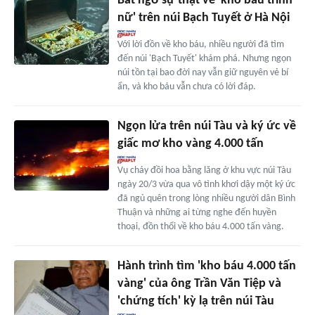
Bất ngờ sự thật về 'kho báu trinh
nữ' trên núi Bạch Tuyết ở Hà Nội
Với lời đồn về kho báu, nhiều người đã tìm
đến núi 'Bạch Tuyết' khám phá. Nhưng ngọn
núi tồn tại bao đời nay vẫn giữ nguyên vẻ bí
ẩn, và kho báu vẫn chưa có lời đáp.
Ngọn lửa trên núi Tàu và ký ức về
giấc mơ kho vàng 4.000 tấn
Vụ cháy đồi hoa bằng lăng ở khu vực núi Tàu
ngày 20/3 vừa qua vô tình khơi dậy một ký ức
đã ngủ quên trong lòng nhiều người dân Bình
Thuận và những ai từng nghe đến huyền
thoại, đồn thổi về kho báu 4.000 tấn vàng.
Hành trình tìm 'kho báu 4.000 tấn
vàng' của ông Trần Văn Tiệp và
'chứng tích' kỳ lạ trên núi Tàu