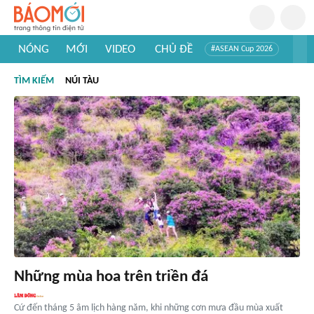
NÓNG
MỚI
VIDEO
CHỦ ĐỀ
#ASEAN Cup 2026
#Trí tuệ nhân tạo
#Mỹ - Iran
#Khám phá Việt Nam
TÌM KIẾM
NÚI TÀU
#Khám phá thế giới
Những mùa hoa trên triền đá
Cứ đến tháng 5 âm lịch hàng năm, khi những cơn mưa đầu mùa xuất