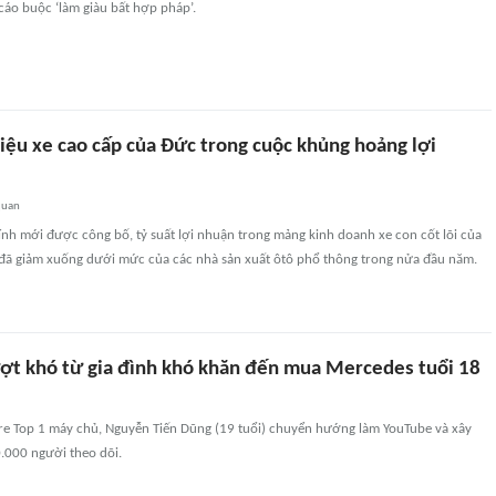
 cáo buộc ‘làm giàu bất hợp pháp’.
iệu xe cao cấp của Đức trong cuộc khủng hoảng lợi
quan
ính mới được công bố, tỷ suất lợi nhuận trong mảng kinh doanh xe con cốt lõi của
 giảm xuống dưới mức của các nhà sản xuất ôtô phổ thông trong nửa đầu năm.
ượt khó từ gia đình khó khăn đến mua Mercedes tuổi 18
ire Top 1 máy chủ, Nguyễn Tiến Dũng (19 tuổi) chuyển hướng làm YouTube và xây
000 người theo dõi.