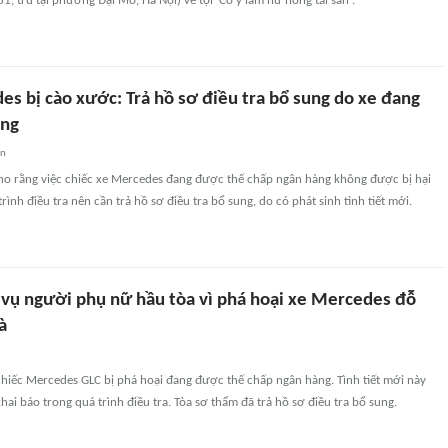
1, trú tại phường Đại Mỗ, Hà Nội) về tội 'Cố ý làm hư hỏng tài sản'.
s bị cào xước: Trả hồ sơ điều tra bổ sung do xe đang
àng
an
cho rằng việc chiếc xe Mercedes đang được thế chấp ngân hàng không được bị hại
rình điều tra nên cần trả hồ sơ điều tra bổ sung, do có phát sinh tình tiết mới.
i vụ người phụ nữ hầu tòa vì phá hoại xe Mercedes đỗ
à
chiếc Mercedes GLC bị phá hoại đang được thế chấp ngân hàng. Tình tiết mới này
hai báo trong quá trình điều tra. Tòa sơ thẩm đã trả hồ sơ điều tra bổ sung.