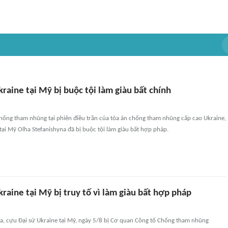
raine tại Mỹ bị buộc tội làm giàu bất chính
chống tham nhũng tại phiên điều trần của tòa án chống tham nhũng cấp cao Ukraine,
tại Mỹ Olha Stefanishyna đã bị buộc tội làm giàu bất hợp pháp.
raine tại Mỹ bị truy tố vì làm giàu bất hợp pháp
na, cựu Đại sứ Ukraine tại Mỹ, ngày 5/8 bị Cơ quan Công tố Chống tham nhũng