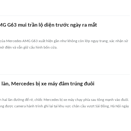
 G63 mui trần lộ diện trước ngày ra mắt
 của Mercedes-AMG G63 xuất hiện gần như không còn lớp ngụy trang, xác nhận sử
mở điện và vẫn giữ cấu hình bốn cửa.
2 làn, Mercedes bị xe máy đâm trúng đuôi
n hai làn đường để rẽ, chiếc Mercedes bị xe máy chạy phía sau tông mạnh vào đuôi.
ng được camera hành trình ghi lại tại khu vực chân cầu vượt Sài Đồng, Hà Nội ngày