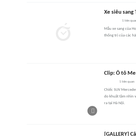
Xe siêu sang
1
liên qua
Mẫu xe sang của Hon
thống trị của các h
Clip: Ô tô Me
1
liên quan
Chiếc SUV Mercedes 
do khuất tầm nhìn v
ra tại Hà Nội.
[GALLERY] Cậ