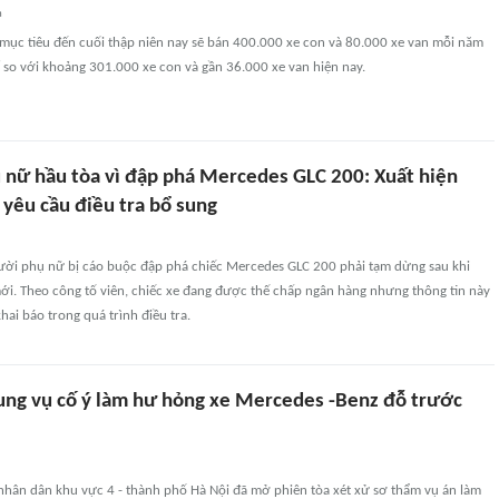
n
mục tiêu đến cuối thập niên nay sẽ bán 400.000 xe con và 80.000 xe van mỗi năm
ể so với khoảng 301.000 xe con và gần 36.000 xe van hiện nay.
 nữ hầu tòa vì đập phá Mercedes GLC 200: Xuất hiện
, yêu cầu điều tra bổ sung
gười phụ nữ bị cáo buộc đập phá chiếc Mercedes GLC 200 phải tạm dừng sau khi
 mới. Theo công tố viên, chiếc xe đang được thế chấp ngân hàng nhưng thông tin này
hai báo trong quá trình điều tra.
sung vụ cố ý làm hư hỏng xe Mercedes -Benz đỗ trước
 nhân dân khu vực 4 - thành phố Hà Nội đã mở phiên tòa xét xử sơ thẩm vụ án làm