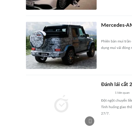
Mercedes-AMG
Phiên bản mui trần
dụng mui vải đóng 
Đánh lái cắt 
1
liên quan
Đột ngột chuyển liề
Tình huống giao thô
27/7.