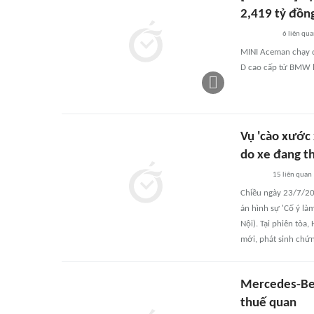
2,419 tỷ đồn
6
liên qu
MINI Aceman chạy đ
D cao cấp từ BMW 
Vụ 'cào xước 
do xe đang t
15
liên quan
Chiều ngày 23/7/202
án hình sự 'Cố ý là
Nội). Tại phiên tòa,
mới, phát sinh chứn
Mercedes-Ben
thuế quan