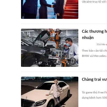
Ukraine truy tố với
Các thương h
nhuận
316
liên 
Theo báo cáo tài ch
BMW và Mercedes đã
Chàng trai v
Từ game thủ Free F
dựng kênh hơn 500.