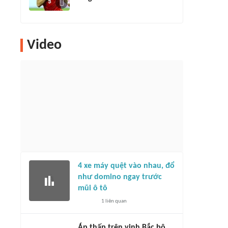
Video
4 xe máy quệt vào nhau, đổ
như domino ngay trước
mũi ô tô
1
liên quan
Áp thấp trên vịnh Bắc bộ