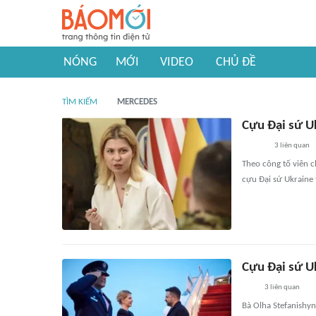
NÓNG
MỚI
VIDEO
CHỦ ĐỀ
TÌM KIẾM
MERCEDES
Cựu Đại sứ Uk
3
liên quan
Theo công tố viên 
cựu Đại sứ Ukraine 
Cựu Đại sứ Uk
3
liên quan
Bà Olha Stefanishy