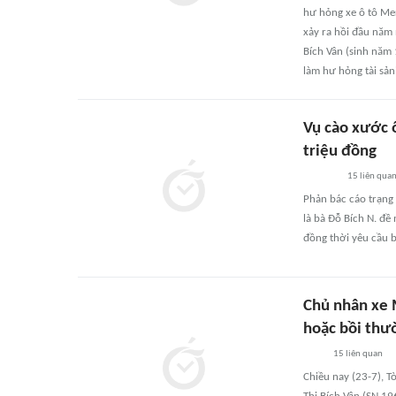
hư hỏng xe ô tô Me
xảy ra hồi đầu năm 
Bích Vân (sinh năm 
làm hư hỏng tài sản
Vụ cào xước 
triệu đồng
15
liên qua
Phản bác cáo trạng 
là bà Đỗ Bích N. đề
đồng thời yêu cầu b
Chủ nhân xe 
hoặc bồi thư
15
liên quan
Chiều nay (23-7), T