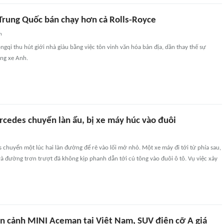
 Trung Quốc bán chạy hơn cả Rolls-Royce
n
gqi thu hút giới nhà giàu bằng việc tôn vinh văn hóa bản địa, dần thay thế sự
ãng xe Anh.
rcedes chuyển làn ẩu, bị xe máy húc vào đuôi
chuyển một lúc hai làn đường để rẽ vào lối mở nhỏ. Một xe máy đi tới từ phía sau,
à đường trơn trượt đã không kịp phanh dẫn tới cú tông vào đuôi ô tô. Vụ việc xảy
n cảnh MINI Aceman tại Việt Nam, SUV điện cỡ A giá