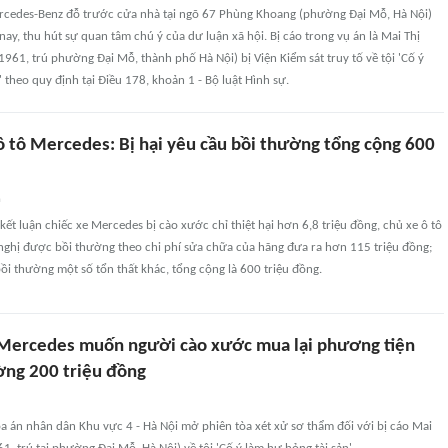
rcedes-Benz đỗ trước cửa nhà tại ngõ 67 Phùng Khoang (phường Đại Mỗ, Hà Nội)
nay, thu hút sự quan tâm chú ý của dư luận xã hội. Bị cáo trong vụ án là Mai Thị
1961, trú phường Đại Mỗ, thành phố Hà Nội) bị Viện Kiểm sát truy tố về tội 'Cố ý
' theo quy định tại Điều 178, khoản 1 - Bộ luật Hình sự.
ô tô Mercedes: Bị hại yêu cầu bồi thường tổng cộng 600
n
kết luận chiếc xe Mercedes bị cào xước chỉ thiệt hại hơn 6,8 triệu đồng, chủ xe ô tô
 nghị được bồi thường theo chi phí sửa chữa của hãng đưa ra hơn 115 triệu đồng;
ồi thường một số tổn thất khác, tổng cộng là 600 triệu đồng.
Mercedes muốn người cào xước mua lại phương tiện
ờng 200 triệu đồng
òa án nhân dân Khu vực 4 - Hà Nội mở phiên tòa xét xử sơ thẩm đối với bị cáo Mai