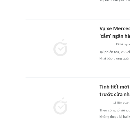
Thị Bích Vân (SN 196
Vụ xe Mercede
'cắm' ngân h
15
liên qu
Tại phiên tòa, VKS 
khai báo trong quá t
Tình tiết mớ
trước cửa nh
15
liên quan
Theo công tố viên, 
không được bị hại k