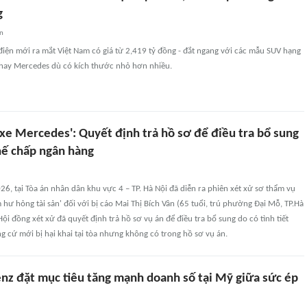
g
an
iện mới ra mắt Việt Nam có giá từ 2,419 tỷ đồng - đắt ngang với các mẫu SUV hạng
hay Mercedes dù có kích thước nhỏ hơn nhiều.
xe Mercedes': Quyết định trả hồ sơ để điều tra bổ sung
hế chấp ngân hàng
6, tại Tòa án nhân dân khu vực 4 – TP. Hà Nội đã diễn ra phiên xét xử sơ thẩm vụ
m hư hỏng tài sản' đối với bị cáo Mai Thị Bích Vân (65 tuổi, trú phường Đại Mỗ, TP.Hà
 Hội đồng xét xử đã quyết định trả hồ sơ vụ án để điều tra bổ sung do có tình tiết
g cứ mới bị hại khai tại tòa nhưng không có trong hồ sơ vụ án.
z đặt mục tiêu tăng mạnh doanh số tại Mỹ giữa sức ép