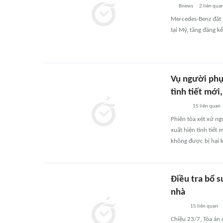
Bnews
2
liên qua
Mercedes-Benz đặt 
tại Mỹ, tăng đáng k
Vụ người phụ
tình tiết mới
15
liên quan
Phiên tòa xét xử n
xuất hiện tình tiết
không được bị hại k
Điều tra bổ 
nhà
15
liên quan
Chiều 23/7, Tòa án