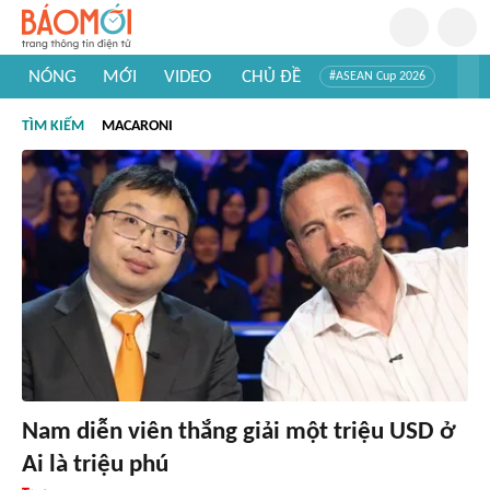
NÓNG
MỚI
VIDEO
CHỦ ĐỀ
#ASEAN Cup 2026
#Trí tuệ nhân tạo
#Mỹ - Iran
#Khám phá Việt Nam
TÌM KIẾM
MACARONI
#Khám phá thế giới
Nam diễn viên thắng giải một triệu USD ở
Ai là triệu phú