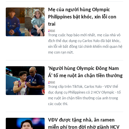
Mẹ của người hùng Olympic
Philippines bật khóc, xin lỗi con
trai
Trong cuộc họp báo mới nhất, mẹ của nhà vô
địch thể dục dụng cụ Carlos Yulo đã bật khóc,
xin lỗi về bất đồng tài chính khiến mối quan hệ
mẹ con rạn nứt.
'Người hùng Olympic Đông Nam
Á' tố mẹ ruột ăn chặn tiền thưởng
Trong clip trên TikTok, Carlos Yulo - VĐV thể
dục dụng cụ Philippines có 2 HCV Olympic - tố
mẹ ruột ăn chặn tiền thưởng của anh trong
các cuộc thi.
VĐV được tặng nhà, ăn ramen
miễn phí trọn đời nhờ giành HCV