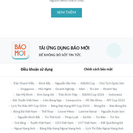
người xem thích thú.
XEM THÊM
TẢI ỨNG DỤNG BÁO MỚI
ĐỂ KHÔNG BỎ SÓT TIN TỨC
Điều khoản sử dụng
Chính sách bảo mật
Trần Thanh Mẫn
Đình Bắc
Nguyễn Văn Hợi
ASEAN Cup
Chủ Tịch Quốc Hội
Singapore
Mũi Nghê
Doanh Nghiệp
Năm
Tô Lâm
Khánh Sky
Sân Mỹ Đình
Kim Sang-Sik
Trần Đình Tiệp
ASEAN Cup 2026
Indonesia
Đội Tuyển Việt Nam
Liên Bang Nga
Campuchia
Hồ Văn Khoa
AFF Cup 2026
Lịch Thi Đấu AFF Cup 2026
Bảng Xếp Hạng AFF Cup 2026
Bóng Đá
Báo Bóng Đá
Bóng Đá Việt Nam
Thể Thao
Lionel Messi
Lamine Yamal
Nguyễn Xuân Son
Nguyễn Đình Bắc
Tin Thế Giới
Pháp Luật
Xã Hội
Tin Bão
Tin Tức
Giá Vàng
Tuyển Việt Nam
U23 Việt Nam
U17 Việt Nam
Kết Quả Bóng Đá
Ngoại Hạng Anh
Bảng Xếp Hạng Ngoại Hạng Anh
Lịch Thi Đấu Ngoại Hạng Anh