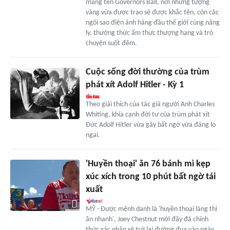
mang tên Governors Ball, nơi những tượng
vàng vừa được trao sẽ được khắc tên, còn các
ngôi sao điện ảnh hàng đầu thế giới cùng nâng
ly, thưởng thức ẩm thực thượng hạng và trò
chuyện suốt đêm.
Cuộc sống đời thường của trùm
phát xít Adolf Hitler - Kỳ 1
Theo giải thích của tác giả người Anh Charles
Whiting, khía cạnh đời tư của trùm phát xít
Đức Adolf Hitler vừa gây bất ngờ vừa đáng lo
ngại.
'Huyền thoại' ăn 76 bánh mì kẹp
xúc xích trong 10 phút bất ngờ tái
xuất
MỸ - Được mệnh danh là 'huyền thoại làng thi
ăn nhanh', Joey Chestnut mới đây đã chính
thức xác nhận sẽ trở lại đường đua vào ngày