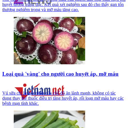
huyết tương trắng đục. Kết quả xét nghiệm sau đó cho thấy gan tổn
thương nghiêm trọng và mỡ máu tăng cao.
Loại quả 'vàng' cho người cao huyết áp, mỡ máu
Vú sữa chỉ là một phần của chế độ ăn lành mạnh, không có tác
dụng thay thế thuốc điều trị tăng huyết áp, rối loạn mỡ máu hay các
bệnh mạn tính khác.