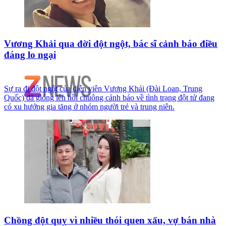
Vương Khải qua đời đột ngột, bác sĩ cảnh báo điều
đáng lo ngại
Sự ra đi đột ngột của diễn viên Vương Khải (Đài Loan, Trung
Quốc) đã gióng lên hồi chuông cảnh báo về tình trạng đột tử đang
có xu hướng gia tăng ở nhóm người trẻ và trung niên.
Chồng đột quỵ vì nhiều thói quen xấu, vợ bán nhà