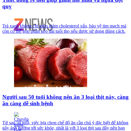
quỵ
Trà xanh không chỉ giúp giảm cholesterol xấu, bảo vệ tim mạch mà
còn có thể góp phần kéo dài tuổi thọ nếu được sử dụng đúng cách.
Người sau 50 tuổi không nên ăn 3 loại thịt này, càng
ăn càng dễ sinh bệnh
Từ sau 50 tuổi, việc lựa chọn chế độ ăn cần chú ý đặc biệt để không
gây ảnh hưởng tới sức khỏe, nhất là với 3 loại thịt sau đây nên hạn