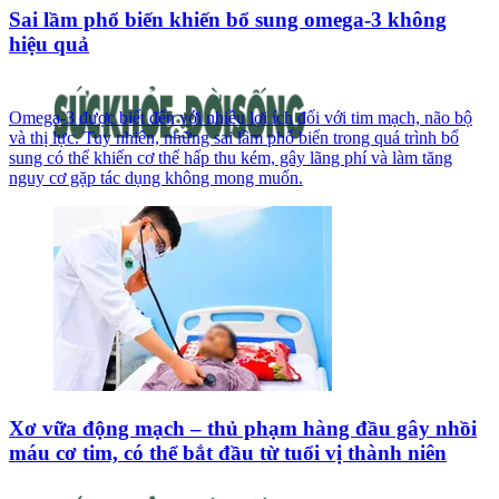
Sai lầm phổ biến khiến bổ sung omega-3 không
hiệu quả
Omega-3 được biết đến với nhiều lợi ích đối với tim mạch, não bộ
và thị lực. Tuy nhiên, những sai lầm phổ biến trong quá trình bổ
sung có thể khiến cơ thể hấp thu kém, gây lãng phí và làm tăng
nguy cơ gặp tác dụng không mong muốn.
Xơ vữa động mạch – thủ phạm hàng đầu gây nhồi
máu cơ tim, có thể bắt đầu từ tuổi vị thành niên