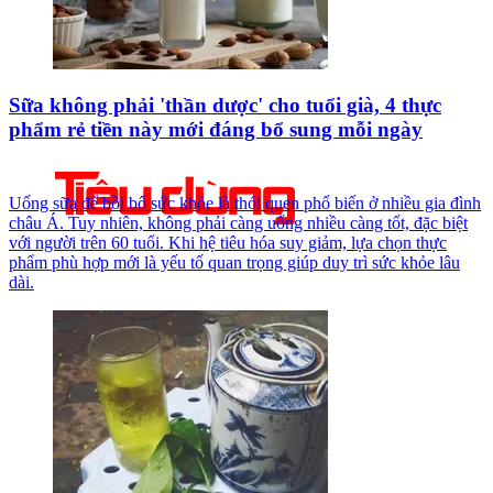
Sữa không phải 'thần dược' cho tuổi già, 4 thực
phẩm rẻ tiền này mới đáng bổ sung mỗi ngày
Uống sữa để bồi bổ sức khỏe là thói quen phổ biến ở nhiều gia đình
châu Á. Tuy nhiên, không phải càng uống nhiều càng tốt, đặc biệt
với người trên 60 tuổi. Khi hệ tiêu hóa suy giảm, lựa chọn thực
phẩm phù hợp mới là yếu tố quan trọng giúp duy trì sức khỏe lâu
dài.