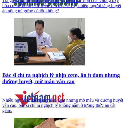
Trà gừng là thức uống quen thuộc, chứa các hợp chất chống oxy
hóa có thể hỗ trợ sức khỏe tim mạch. Tuy nhiên, người tăng huyết
áp uống trà gừng có tốt không?
Bác sĩ chỉ ra nghịch lý nhịn cơm, ăn ít đạm nhưng
đường huyết, mỡ máu vẫn cao
Nhiều người ăn kiêng nghiêm ngặt nhưng mỡ máu và đường huyết
vẫn cao, bác sĩ chỉ ra nghịch lý không nằm ở lượng thức ăn cắt
giảm.