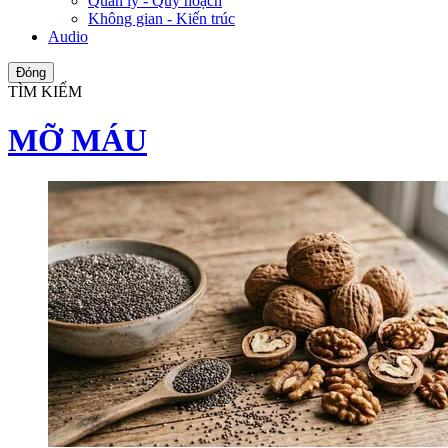
Quản lý - Quy hoạch
Không gian - Kiến trúc
Audio
Đóng
TÌM KIẾM
MỠ MÁU