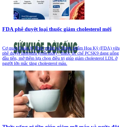
FDA phê duyệt loại thuốc giảm cholesterol mới
Cơ quan Quản lý Thực phẩm và Dược phẩm Hoa Kỳ (FDA) vừa
phê duyệt lipfendra (enlicitide) - thuốc ức chế PCSK9 dạng uống
đầu tiên, mở thêm lựa chọn điều trị giúp giảm cholesterol LDL ở
người lớn mắc tăng cholesterol máu.
Thức uống rẻ tiền giúp giảm mỡ máu và ngừa đột