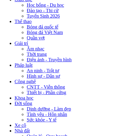
Học bổng - Du học
Đào tạo - Thi cử
Tuyển Sinh 2026
Thể thao
Bóng đá quốc tế
Bóng đá Việt Nam
Quần vợt
Giải trí
Âm nhạc
Thời trang
Điện ảnh - Truyền hình
Pháp luật
An ninh - Trật tự
Hình sự - Dân sự
Công nghệ
CNTT - Viễn thông
Thiết bị - Phần cứng
Khoa học
Đời sống
Dinh dưỡng - Làm đẹp
Tình yêu - Hôn nhân
Sức khỏe - Y tế
Xe cộ
Nhà đất