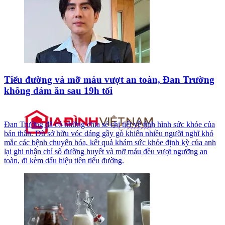
Tiểu đường và mỡ máu vượt an toàn, Đan Trường
không dám ăn sau 19h tối
Đan Trường đã có những chia sẻ chi tiết về tình hình sức khỏe của
bản thân. Dù sở hữu vóc dáng gầy gò khiến nhiều người nghĩ khó
mắc các bệnh chuyển hóa, kết quả khám sức khỏe định kỳ của anh
lại ghi nhận chỉ số đường huyết và mỡ máu đều vượt ngưỡng an
toàn, đi kèm dấu hiệu tiền tiểu đường.