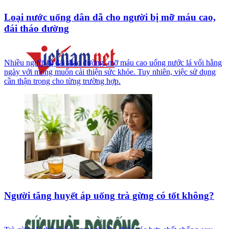
Loại nước uống dân dã cho người bị mỡ máu cao,
đái tháo đường
Nhiều người bị đái tháo đường, mỡ máu cao uống nước lá vối hằng
ngày với mong muốn cải thiện sức khỏe. Tuy nhiên, việc sử dụng
cần thận trọng cho từng trường hợp.
Người tăng huyết áp uống trà gừng có tốt không?