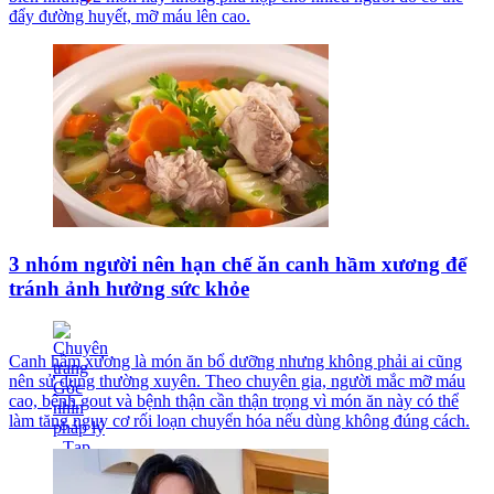
đẩy đường huyết, mỡ máu lên cao.
3 nhóm người nên hạn chế ăn canh hầm xương để
tránh ảnh hưởng sức khỏe
Canh hầm xương là món ăn bổ dưỡng nhưng không phải ai cũng
nên sử dụng thường xuyên. Theo chuyên gia, người mắc mỡ máu
cao, bệnh gout và bệnh thận cần thận trọng vì món ăn này có thể
làm tăng nguy cơ rối loạn chuyển hóa nếu dùng không đúng cách.