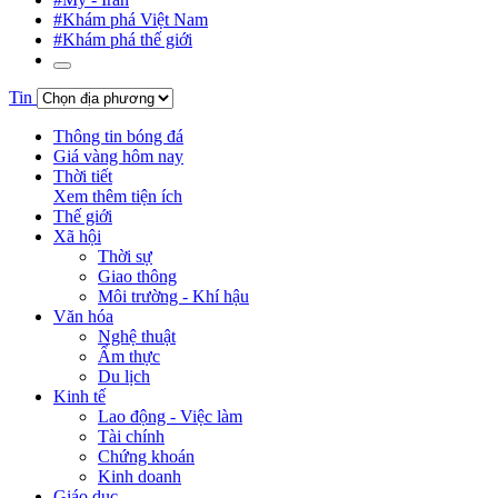
#Khám phá Việt Nam
#Khám phá thế giới
Tin
Thông tin bóng đá
Giá vàng hôm nay
Thời tiết
Xem thêm tiện ích
Thế giới
Xã hội
Thời sự
Giao thông
Môi trường - Khí hậu
Văn hóa
Nghệ thuật
Ẩm thực
Du lịch
Kinh tế
Lao động - Việc làm
Tài chính
Chứng khoán
Kinh doanh
Giáo dục