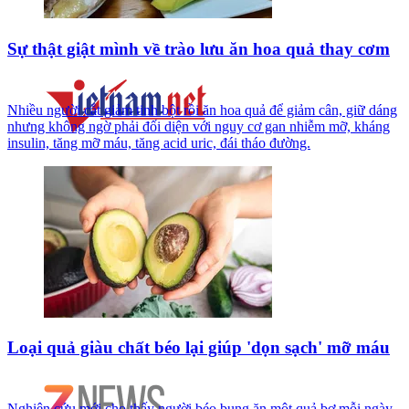
Sự thật giật mình về trào lưu ăn hoa quả thay cơm
Nhiều người cắt giảm tinh bột rồi ăn hoa quả để giảm cân, giữ dáng
nhưng không ngờ phải đối diện với nguy cơ gan nhiễm mỡ, kháng
insulin, tăng mỡ máu, tăng acid uric, đái tháo đường.
Loại quả giàu chất béo lại giúp 'dọn sạch' mỡ máu
Nghiên cứu mới cho thấy người béo bụng ăn một quả bơ mỗi ngày