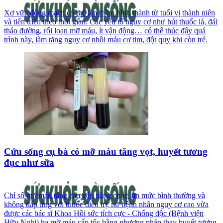
Xơ vữa động mạch có thể âm thầm hình thành từ tuổi vị thành niên
và tiến triển theo thời gian. Các yếu tố nguy cơ như hút thuốc lá, đái
tháo đường, rối loạn mỡ máu, ít vận động… có thể thúc đẩy quá
trình này, làm tăng nguy cơ nhồi máu cơ tim, đột quỵ khi còn trẻ.
Cứu sống cụ bà có mỡ máu tăng vọt, huyết tương
đục như sữa
Chỉ số mỡ máu tăng cao gấp hàng chục lần mức bình thường và
không đáp ứng với thuốc điều trị, nữ bệnh nhân nguy cơ cao vừa
được các bác sĩ Khoa Hồi sức tích cực - Chống độc (Bệnh viện
Hữu Nghị) hạ mỡ máu cấp tốc bằng phương pháp thay huyết tương.