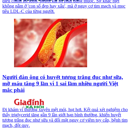
điều chỉnh lối sống, người kia lại phải dùng thuốc. Sự khác biệt
không nằm ở 'con số đẹp hay xấu', mà ở nguy cơ tim mạch và mục
tiêu LDL-C của từng người.
Người đàn ông có huyết tương trắng đục như sữa,
mỡ máu tăng 9 lần vì 1 sai lầm nhiều người Việt
mắc phải
Đi khám vì thường xuyên mệt mỏi, hụt hơi. Kết quả xét nghiệm cho
thấy triglycerid tăng gần 9 lần giới hạn bình thường, khiến huyết
tương trắng đục như sữa và đối mặt nguy cơ viêm tụy cấp, bệnh tim
mạch, đột quỵ.