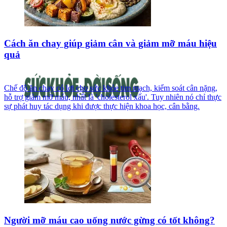
Cách ăn chay giúp giảm cân và giảm mỡ máu hiệu
quả
Chế độ ăn chay có lợi cho sức khỏe tim mạch, kiểm soát cân nặng,
hỗ trợ giảm mỡ máu, nhất là 'cholesterol xấu'. Tuy nhiên nó chỉ thực
sự phát huy tác dụng khi được thực hiện khoa học, cân bằng.
Người mỡ máu cao uống nước gừng có tốt không?