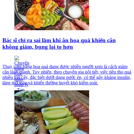
Bác sĩ chỉ ra sai lầm khi ăn hoa quả khiến cân
không giảm, bụng lại to hơn
Thay cơm bằng hoa quả đang được nhiều người xem là cách giảm
cân lành mạnh. Tuy nhiên, theo chuyên gia nội tiết, việc tiêu thụ quá
nhiều trái cây, đặc biệt dưới dạng nước ép, có thể gây kháng insulin,
tăng mỡ máu và khiến đường huyết khó kiểm soát.