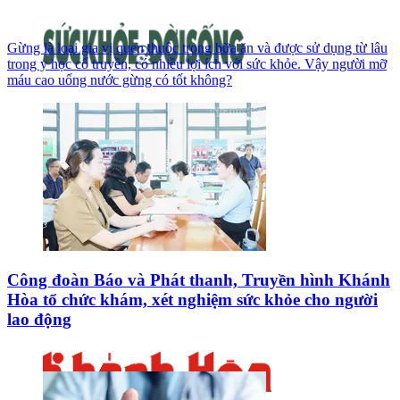
Gừng là loại gia vị quen thuộc trong bữa ăn và được sử dụng từ lâu
trong y học cổ truyền, có nhiều lợi ích với sức khỏe. Vậy người mỡ
máu cao uống nước gừng có tốt không?
Công đoàn Báo và Phát thanh, Truyền hình Khánh
Hòa tổ chức khám, xét nghiệm sức khỏe cho người
lao động