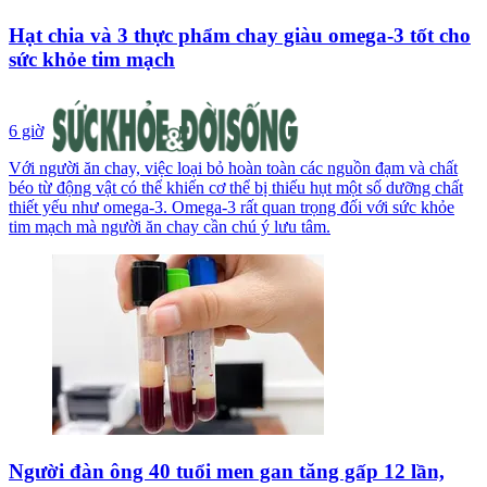
Hạt chia và 3 thực phẩm chay giàu omega-3 tốt cho
sức khỏe tim mạch
6 giờ
Với người ăn chay, việc loại bỏ hoàn toàn các nguồn đạm và chất
béo từ động vật có thể khiến cơ thể bị thiếu hụt một số dưỡng chất
thiết yếu như omega-3. Omega-3 rất quan trọng đối với sức khỏe
tim mạch mà người ăn chay cần chú ý lưu tâm.
Người đàn ông 40 tuổi men gan tăng gấp 12 lần,