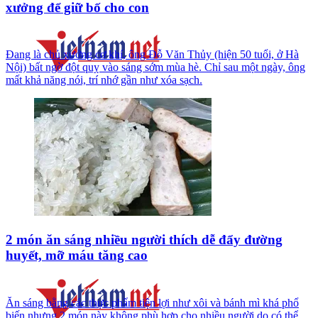
xưởng để giữ bố cho con
Đang là chủ xưởng cơ khí, ông Đỗ Văn Thủy (hiện 50 tuổi, ở Hà
Nội) bất ngờ đột quỵ vào sáng sớm mùa hè. Chỉ sau một ngày, ông
mất khả năng nói, trí nhớ gần như xóa sạch.
2 món ăn sáng nhiều người thích dễ đẩy đường
huyết, mỡ máu tăng cao
Ăn sáng bằng các thực phẩm tiện lợi như xôi và bánh mì khá phổ
biến nhưng 2 món này không phù hợp cho nhiều người do có thể