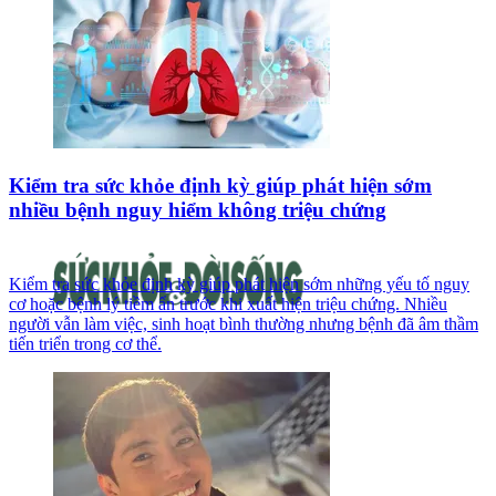
Kiểm tra sức khỏe định kỳ giúp phát hiện sớm
nhiều bệnh nguy hiểm không triệu chứng
Kiểm tra sức khỏe định kỳ giúp phát hiện sớm những yếu tố nguy
cơ hoặc bệnh lý tiềm ẩn trước khi xuất hiện triệu chứng. Nhiều
người vẫn làm việc, sinh hoạt bình thường nhưng bệnh đã âm thầm
tiến triển trong cơ thể.