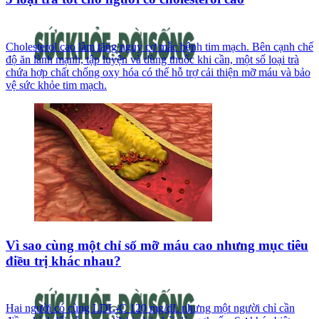
Cholesterol cao làm tăng nguy cơ mắc bệnh tim mạch. Bên cạnh chế
độ ăn lành mạnh, tập luyện và dùng thuốc khi cần, một số loại trà
chứa hợp chất chống oxy hóa có thể hỗ trợ cải thiện mỡ máu và bảo
vệ sức khỏe tim mạch.
Vì sao cùng một chỉ số mỡ máu cao nhưng mục tiêu
điều trị khác nhau?
Hai người có cùng LDL-C 120 mg/dL nhưng một người chỉ cần