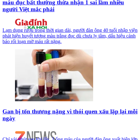
máu đục bất thường thừa nhận 1 sai lầm nhiều
người Việt mắc phải
Lạm dụng rượu trong thời gian dài, người đàn ông 40 tuổi nhập viện
phát hiện huyết tương màu trắng đục dù chưa ly tâm, dấu hiệu cảnh
báo rối loạn mỡ máu rất nặng.
Gan bị tổn thương nặng vì thói quen xấu lặp lại mỗi
ngày
Chỉ vài phút sau khi lấy, 3 ống máu của người đàn ông xuất hiện lớp