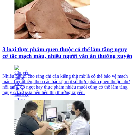
3 loại thực phẩm quen thuộc có thể làm tăng nguy
cơ tắc mạch máu, nhiều người vẫn ăn thường xuyên
Nhiều người cho rằng chỉ cần kiêng thịt mỡ là có thể bảo vệ mạch
máu. Tuy nhiên, theo các bác sĩ, một số thực phẩm quen thuộc như
nội tạng, đồ ngọt hay thực phẩm nhiều muối cũng có thể làm tăng
nguy cơ xơ vữa nếu tiêu thụ thường xuyên.