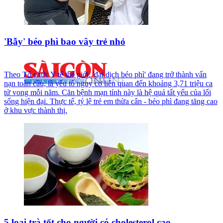
'Bẫy' béo phì bao vây trẻ nhỏ
Theo Tổ chức Y tế thế giới, 'đại dịch béo phì' đang trở thành vấn
nạn toàn cầu, là yếu tố nguy cơ liên quan đến khoảng 3,71 triệu ca
tử vong mỗi năm. Căn bệnh mạn tính này là hệ quả tất yếu của lối
sống hiện đại. Thực tế, tỷ lệ trẻ em thừa cân - béo phì đang tăng cao
ở khu vực thành thị.
5 loại trà tốt cho người có cholesterol cao