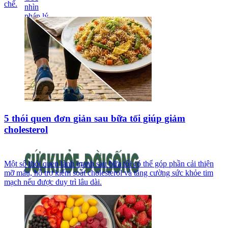
chế.
5 thói quen đơn giản sau bữa tối giúp giảm
cholesterol
Một số thói quen lành mạnh sau bữa tối có thể góp phần cải thiện
mỡ máu, hỗ trợ kiểm soát cholesterol và tăng cường sức khỏe tim
mạch nếu được duy trì lâu dài.