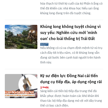
hóa thạch từ thời kỳ cuối của kỷ Phấn trắng có
thể đã khiến các nhà khoa học hiểu sai rằng
khủng long đang trên đà tuyệt chủng.
Khủng long không tuyệt chủng vì
suy yếu: Nghiên cứu mới 'minh
oan' cho loài thống trị Trái Đất
Nếu không có cú va chạm định mệnh từ vũ trụ
cách đây 66 triệu năm, có lẽ khủng long vẫn
đang sải bước bên cạnh loài người trên hành
tinh này.
Kỹ sư điện lực Đồng Nai cải tiến
dụng cụ tiếp địa, áp dụng rộng rãi
Sáng kiến cải tiến bộ tiếp địa trung thế đã
khắc phục được hoàn toàn các khó khăn khi
thao tác bộ tiếp địa dạng mỏ vịt với dây trung
thế có bọc cách điện.