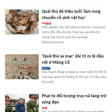
Quái thú 66 triệu tuổi 'làm rung
chuyển cổ sinh vật học'
Một nghiên cứu đột phá do Đại học Liverpool
(Anh) dẫn đầu đã tìm thấy báu vật khó tin
trong hóa thạch quái thú áp long
Edmontosaurus.
'Quái thú sa mạc' dài 15 m lộ dấu
vết ở Mông Cổ
Hóa thạch đáng sợ giữa sa mạc Gobi đã tiết lộ
một loài quái thú khổng lồ tồn tại 70 triệu năm
về trước.
Phạt tù đối tượng truy nã tàng trữ
súng đạn
Tòa án nhân dân tỉnh Hòa Bình vừa mở phiên