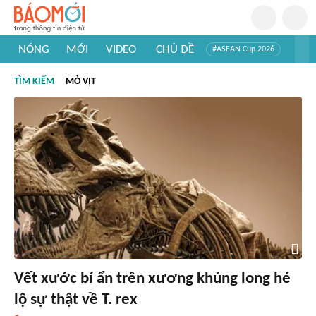
NÓNG
MỚI
VIDEO
CHỦ ĐỀ
#ASEAN Cup 2026
#Trí tuệ nhân tạo
#Mỹ - Iran
#Khám phá Việt Nam
TÌM KIẾM
MỎ VỊT
#Khám phá thế giới
Vết xước bí ẩn trên xương khủng long hé
lộ sự thật về T. rex