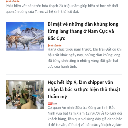
Phát hiện vết cắn trên hóa thạch 70 triệu năm giúp hiểu rõ hơn về thói
quen ăn uống của T. rex và hệ sinh thái cổ đại.
Bí mật về những đàn khủng long
từng lang thang ở Nam Cực và
Bắc Cực
Hàng chục triệu năm trước, khi Trái Đất có khí
hậu rất khác ngày nay, những đàn khủng long
đã từng sinh sống ở những vùng đất gần hai
cực của hành tinh.
Học hết lớp 9, làm shipper vẫn
nhận là bác sĩ thực hiện thủ thuật
thẩm mỹ
Cơ quan An ninh điều tra Công an tỉnh Bắc
Ninh vừa bắt tạm giam 12 người về tội Lừa dối
khách hàng, liên quan đường dây giả danh bác
sĩ để tư vấn, điều trị và bán các gói dịch vụ làm