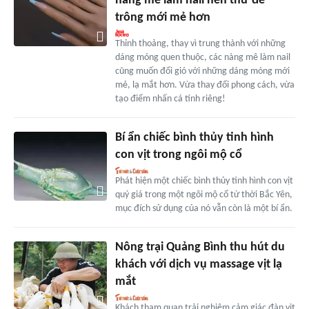
nàng mê làm nail nên thử để
trông mới mẻ hơn
Thỉnh thoảng, thay vì trung thành với những
dáng móng quen thuộc, các nàng mê làm nail
cũng muốn đổi gió với những dáng móng mới
mẻ, lạ mắt hơn. Vừa thay đổi phong cách, vừa
tạo điểm nhấn cá tính riêng!
Bí ẩn chiếc bình thủy tinh hình
con vịt trong ngôi mộ cổ
Phát hiện một chiếc bình thủy tinh hình con vịt
quý giá trong một ngôi mộ cổ từ thời Bắc Yên,
mục đích sử dụng của nó vẫn còn là một bí ẩn.
Nông trại Quảng Bình thu hút du
khách với dịch vụ massage vịt lạ
mắt
Khách tham quan trải nghiệm cảm giác đàn vịt