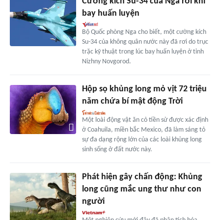
Cường kích Su-34 của Nga rơi khi
bay huấn luyện
Bộ Quốc phòng Nga cho biết, một cường kích
Su-34 của không quân nước này đã rơi do trục
trặc kỹ thuật trong lúc bay huấn luyện ở tỉnh
Nizhny Novgorod.
Hộp sọ khủng long mỏ vịt 72 triệu
năm chứa bí mật động Trời
Một loài động vật ăn cỏ tiền sử được xác định
ở Coahuila, miền bắc Mexico, đã làm sáng tỏ
sự đa dạng rộng lớn của các loài khủng long
sinh sống ở đất nước này.
Phát hiện gây chấn động: Khủng
long cũng mắc ung thư như con
người