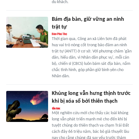
du khách.
Bám địa bàn, giữ vững an ninh
trật tự
Thời gian qua, Công an xã Liên Sơn đã phát
huy vai trò nòng cốt trong bảo đảm an ninh
trật tự (ANTT) ở cơ sở. Với phương châm 'gần
dân, hiểu dân, vì Nhân dân phục vụ', mỗi cán
bộ, chiến sĩ (CBCS) luôn bám sát địa bàn, nắm
chắc tình hình, góp phần giữ bình yên cho
Nhân dân.
Khủng long vẫn hưng thịnh trước
khi bị xóa sổ bởi thiên thạch
Một nghiên cứu mới cho thấy các loài khủng
long vẫn phát triển mạnh mẽ cho đến khi bị
tuyệt chủng do thiên thạch va chạm Trái Đất
cách đây 66 triệu năm, bác bỏ giả thuyết lâu
nay cho rằng chúng đã suy yếu trước thảm