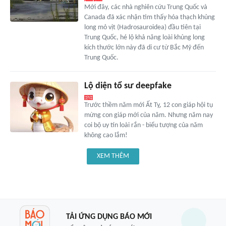
Mới đây, các nhà nghiên cứu Trung Quốc và
Canada đã xác nhận tìm thấy hóa thạch khủng
long mỏ vịt (Hadrosauroidea) đầu tiên tại
Trung Quốc, hé lộ khả năng loài khủng long
kích thước lớn này đã di cư từ Bắc Mỹ đến
Trung Quốc.
Lộ diện tổ sư deepfake
Trước thềm năm mới Ất Tỵ, 12 con giáp hội tụ
mừng con giáp mới của năm. Nhưng năm nay
coi bộ uy tín loài rắn - biểu tượng của năm
không cao lắm!
XEM THÊM
TẢI ỨNG DỤNG BÁO MỚI