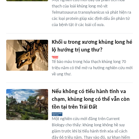
Một nghiên cứu mới đây đã phân tích hóa
thạch của loài khủng long mỏ vịt
Telmatosaurus transsylvanicus và phát hiện ra
các loại protein giúp xác định dấu ấn phân tử
của bệnh tật ở các loài cổ xưa.
Khối u trong xương khủng long hé
lộ hướng trị ung thư?
Tế bào máu trong hóa thạch khủng long 70
triệu năm có thể mở ra hướng nghiên cứu mới
về ung thư.
Nếu không có tiểu hành tinh va
chạm, khủng long có thể vẫn còn
tồn tại trên Trái Đất
Một nghiên cứu mới đăng trên Current
Biology cho thấy: khủng long không hề suy
giảm trước khi bị tiểu hành tinh xóa sổ cách
đây 66 triệu năm. Thay vào đó, sự khan hiếm