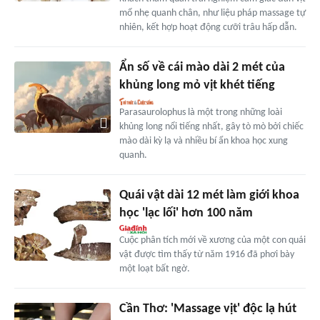
mổ nhẹ quanh chân, như liệu pháp massage tự
nhiên, kết hợp hoạt động cưỡi trâu hấp dẫn.
Ẩn số về cái mào dài 2 mét của
khủng long mỏ vịt khét tiếng
Parasaurolophus là một trong những loài
khủng long nổi tiếng nhất, gây tò mò bởi chiếc
mào dài kỳ lạ và nhiều bí ẩn khoa học xung
quanh.
Quái vật dài 12 mét làm giới khoa
học 'lạc lối' hơn 100 năm
Cuộc phân tích mới về xương của một con quái
vật được tìm thấy từ năm 1916 đã phơi bày
một loạt bất ngờ.
Cần Thơ: 'Massage vịt' độc lạ hút