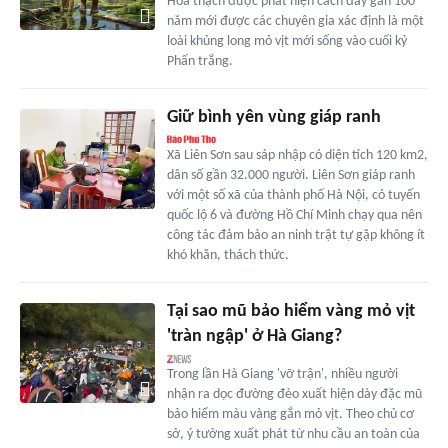
Hóa thạch được phát hiện cách đây gần 100
năm mới được các chuyên gia xác định là một
loài khủng long mỏ vịt mới sống vào cuối kỷ
Phấn trắng.
Giữ bình yên vùng giáp ranh
Xã Liên Sơn sau sáp nhập có diện tích 120 km2,
dân số gần 32.000 người. Liên Sơn giáp ranh
với một số xã của thành phố Hà Nội, có tuyến
quốc lộ 6 và đường Hồ Chí Minh chạy qua nên
công tác đảm bảo an ninh trật tự gặp không ít
khó khăn, thách thức.
Tại sao mũ bảo hiểm vàng mỏ vịt
'tràn ngập' ở Hà Giang?
Trong lần Hà Giang 'vỡ trận', nhiều người
nhận ra dọc đường đèo xuất hiện dày đặc mũ
bảo hiểm màu vàng gắn mỏ vịt. Theo chủ cơ
sở, ý tưởng xuất phát từ nhu cầu an toàn của