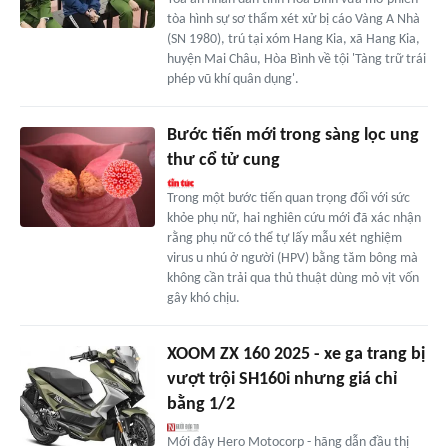
tòa hình sự sơ thẩm xét xử bị cáo Vàng A Nhà
(SN 1980), trú tại xóm Hang Kia, xã Hang Kia,
huyện Mai Châu, Hòa Bình về tội 'Tàng trữ trái
phép vũ khí quân dụng'.
Bước tiến mới trong sàng lọc ung
thư cổ tử cung
Trong một bước tiến quan trọng đối với sức
khỏe phụ nữ, hai nghiên cứu mới đã xác nhận
rằng phụ nữ có thể tự lấy mẫu xét nghiệm
virus u nhú ở người (HPV) bằng tăm bông mà
không cần trải qua thủ thuật dùng mỏ vịt vốn
gây khó chịu.
XOOM ZX 160 2025 - xe ga trang bị
vượt trội SH160i nhưng giá chỉ
bằng 1/2
Mới đây Hero Motocorp - hãng dẫn đầu thị