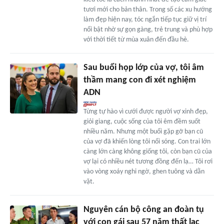
tươi mới cho bản thân. Trong số các xu hướng
làm đẹp hiện nay, tóc ngắn tiếp tục giữ vị trí
nổi bật nhờ sự gọn gàng, trẻ trung và phù hợp
với thời tiết từ mùa xuân đến đầu hè.
Sau buổi họp lớp của vợ, tôi âm
thầm mang con đi xét nghiệm
ADN
Từng tự hào vì cưới được người vợ xinh đẹp,
giỏi giang, cuộc sống của tôi êm đềm suốt
nhiều năm. Nhưng một buổi gặp gỡ bạn cũ
của vợ đã khiến lòng tôi nổi sóng. Con trai lớn
càng lớn càng không giống tôi, còn bạn cũ của
vợ lại có nhiều nét tương đồng đến lạ… Tôi rơi
vào vòng xoáy nghi ngờ, ghen tuông và dằn
vặt.
Nguyên cán bộ công an đoàn tụ
với con gái sau 57 năm thất lạc