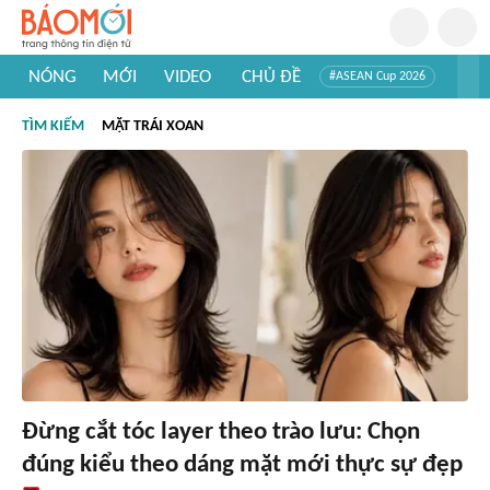
NÓNG
MỚI
VIDEO
CHỦ ĐỀ
#ASEAN Cup 2026
#Trí tuệ nhân tạo
#Mỹ - Iran
#Khám phá Việt Nam
TÌM KIẾM
MẶT TRÁI XOAN
#Khám phá thế giới
Đừng cắt tóc layer theo trào lưu: Chọn
đúng kiểu theo dáng mặt mới thực sự đẹp