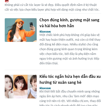
Không phải cứ cắt tóc layer là sẽ đẹp. Điều quyết định nằm ở kỹ thuật
cắt và việc lựa chọn kiểu layer phù hợp với dáng mặt cũng như chất tóc.
Chọn đúng kính, gương mặt sang
và hài hòa hơn hẳn
Một chiếc kính phù hợp không chỉ giúp bảo vệ
mắt hay hoàn thiện outfit, mà còn có thể thay
đổi đáng kể diện mạo. Nhiều stylist cho rằng
chọn đúng gọng kính quan trọng không kém
việc chọn kiểu tóc, bởi đây là phụ kiện nằm
ngay trên gương mặt và ảnh hưởng trực tiếp
đến thần thái.
Kiểu tóc ngắn hứa hẹn dẫn đầu xu
hướng từ xuân sang hè
Khi thời tiết bắt đầu chuyển mình sang những
ngày ấm áp hơn, nhu cầu 'làm mới' diện mạo
cũng trở nên rõ rệt. Với nhiều chị em, thay đổi
kiểu tóc là cách nhanh nhất để tạo cảm giác