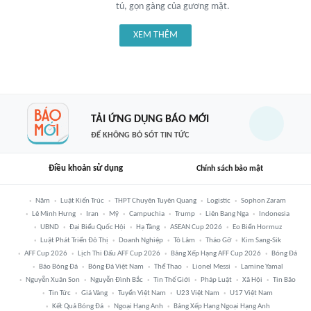
tú, gọn gàng của gương mặt.
XEM THÊM
TẢI ỨNG DỤNG BÁO MỚI
ĐỂ KHÔNG BỎ SÓT TIN TỨC
Điều khoản sử dụng
Chính sách bảo mật
Năm
Luật Kiến Trúc
THPT Chuyên Tuyên Quang
Logistic
Sophon Zaram
Lê Minh Hưng
Iran
Mỹ
Campuchia
Trump
Liên Bang Nga
Indonesia
UBND
Đại Biểu Quốc Hội
Hạ Tầng
ASEAN Cup 2026
Eo Biển Hormuz
Luật Phát Triển Đô Thị
Doanh Nghiệp
Tô Lâm
Tháo Gỡ
Kim Sang-Sik
AFF Cup 2026
Lịch Thi Đấu AFF Cup 2026
Bảng Xếp Hạng AFF Cup 2026
Bóng Đá
Báo Bóng Đá
Bóng Đá Việt Nam
Thể Thao
Lionel Messi
Lamine Yamal
Nguyễn Xuân Son
Nguyễn Đình Bắc
Tin Thế Giới
Pháp Luật
Xã Hội
Tin Bão
Tin Tức
Giá Vàng
Tuyển Việt Nam
U23 Việt Nam
U17 Việt Nam
Kết Quả Bóng Đá
Ngoại Hạng Anh
Bảng Xếp Hạng Ngoại Hạng Anh