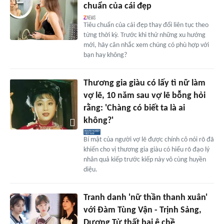
chuẩn của cái đẹp
Tiêu chuẩn của cái đẹp thay đổi liên tục theo
từng thời kỳ. Trước khi thử những xu hướng
mới, hãy cân nhắc xem chúng có phù hợp với
bạn hay không?
Thương gia giàu có lấy tì nữ làm
vợ lẽ, 10 năm sau vợ lẽ bỗng hỏi
rằng: 'Chàng có biết ta là ai
không?'
Bí mật của người vợ lẽ được chính cô nói rõ đã
khiến cho vị thương gia giàu có hiểu rõ đạo lý
nhân quả kiếp trước kiếp này vô cùng huyền
diệu.
Tranh danh 'nữ thần thanh xuân'
với Đàm Tùng Vận - Trịnh Sảng,
Dương Tử thất bại ê chề