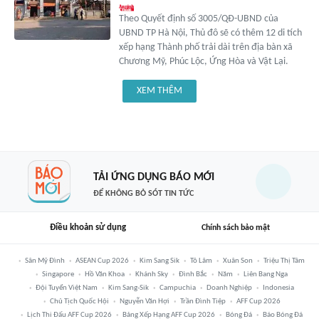
Theo Quyết định số 3005/QĐ-UBND của
UBND TP Hà Nội, Thủ đô sẽ có thêm 12 di tích
xếp hạng Thành phố trải dài trên địa bàn xã
Chương Mỹ, Phúc Lộc, Ứng Hòa và Vật Lại.
XEM THÊM
TẢI ỨNG DỤNG BÁO MỚI
ĐỂ KHÔNG BỎ SÓT TIN TỨC
Điều khoản sử dụng
Chính sách bảo mật
Sân Mỹ Đình
ASEAN Cup 2026
Kim Sang Sik
Tô Lâm
Xuân Son
Triệu Thị Tâm
Singapore
Hồ Văn Khoa
Khánh Sky
Đình Bắc
Năm
Liên Bang Nga
Đội Tuyển Việt Nam
Kim Sang-Sik
Campuchia
Doanh Nghiệp
Indonesia
Chủ Tịch Quốc Hội
Nguyễn Văn Hợi
Trần Đình Tiệp
AFF Cup 2026
Lịch Thi Đấu AFF Cup 2026
Bảng Xếp Hạng AFF Cup 2026
Bóng Đá
Báo Bóng Đá