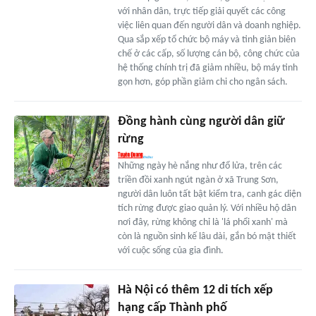
với nhân dân, trực tiếp giải quyết các công
việc liên quan đến người dân và doanh nghiệp.
Qua sắp xếp tổ chức bộ máy và tinh giản biên
chế ở các cấp, số lượng cán bộ, công chức của
hệ thống chính trị đã giảm nhiều, bộ máy tinh
gọn hơn, góp phần giảm chi cho ngân sách.
Đồng hành cùng người dân giữ
rừng
Những ngày hè nắng như đổ lửa, trên các
triền đồi xanh ngút ngàn ở xã Trung Sơn,
người dân luôn tất bật kiểm tra, canh gác diện
tích rừng được giao quản lý. Với nhiều hộ dân
nơi đây, rừng không chỉ là 'lá phổi xanh' mà
còn là nguồn sinh kế lâu dài, gắn bó mật thiết
với cuộc sống của gia đình.
Hà Nội có thêm 12 di tích xếp
hạng cấp Thành phố