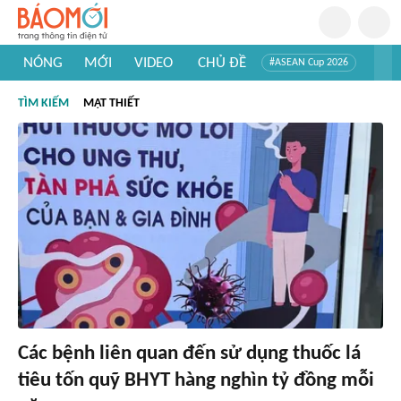
NÓNG
MỚI
VIDEO
CHỦ ĐỀ
#ASEAN Cup 2026
#Trí tuệ nhân tạo
#Mỹ - Iran
#Khám phá Việt Nam
TÌM KIẾM
MẬT THIẾT
#Khám phá thế giới
Các bệnh liên quan đến sử dụng thuốc lá
tiêu tốn quỹ BHYT hàng nghìn tỷ đồng mỗi