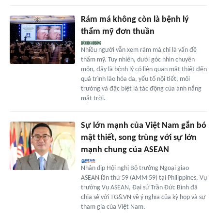
Rám má không còn là bệnh lý
thẩm mỹ đơn thuần
Nhiều người vẫn xem rám má chỉ là vấn đề
thẩm mỹ. Tuy nhiên, dưới góc nhìn chuyên
môn, đây là bệnh lý có liên quan mật thiết đến
quá trình lão hóa da, yếu tố nội tiết, môi
trường và đặc biệt là tác động của ánh nắng
mặt trời.
Sự lớn mạnh của Việt Nam gắn bó
mật thiết, song trùng với sự lớn
mạnh chung của ASEAN
Nhân dịp Hội nghị Bộ trưởng Ngoại giao
ASEAN lần thứ 59 (AMM 59) tại Philippines, Vụ
trưởng Vụ ASEAN, Đại sứ Trần Đức Bình đã
chia sẻ với TG&VN về ý nghĩa của kỳ họp và sự
tham gia của Việt Nam.