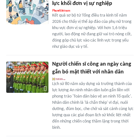
lực khối đơn vị sự nghiệp
Kết quả sơ bộ từ Tổng điều tra kinh tế năm
2026 cho thấy vị thế áp đảo của phụ nữ trong
khu vực đơn vị sự nghiệp. Với hơn 1,6 triệu
người, lao động nữ đang giữ vai trò nòng cốt,
đóng góp chủ lực vào các lĩnh vực trọng yếu
như giáo dục và y tế.
Người chiến sĩ công an ngày càng
gắn bó mật thiết với nhân dân
Lịch sử 80 năm xây dựng và trưởng thành của
lực lượng An ninh nhân dân luôn gắn liền với
phong trào 'Toàn dân bảo vệ an ninh Tổ quốc'.
Nhân dân chính là 'lá chắn thép' vĩ đại, nuôi
dưỡng, đùm bọc, che chở và sát cánh cùng lực
lượng qua các giai đoạn lịch sử khốc liệt nhất
đến những chiến công thầm lặng trong thời
bình.