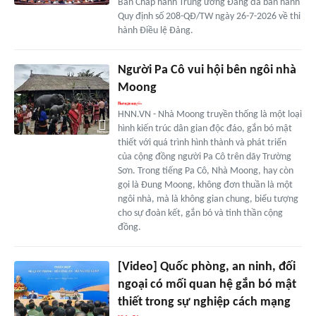
Ban Chấp hành Trung ương Đảng đã ban hành
Quy định số 208-QĐ/TW ngày 26-7-2026 về thi
hành Điều lệ Đảng.
Người Pa Cô vui hội bên ngôi nhà
Moong
HNN.VN - Nhà Moong truyền thống là một loại
hình kiến trúc dân gian độc đáo, gắn bó mật
thiết với quá trình hình thành và phát triển
của cộng đồng người Pa Cô trên dãy Trường
Sơn. Trong tiếng Pa Cô, Nhà Moong, hay còn
gọi là Đung Moong, không đơn thuần là một
ngôi nhà, mà là không gian chung, biểu tượng
cho sự đoàn kết, gắn bó và tinh thần cộng
đồng.
[Video] Quốc phòng, an ninh, đối
ngoại có mối quan hệ gắn bó mật
thiết trong sự nghiệp cách mạng