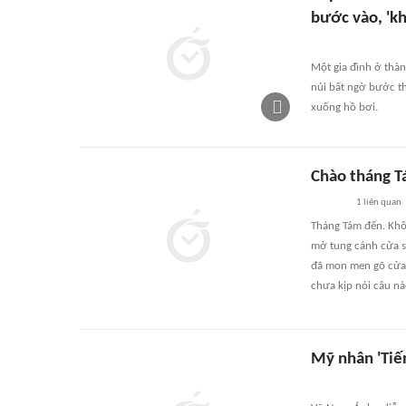
bước vào, 'kh
Một gia đình ở thàn
núi bất ngờ bước th
xuống hồ bơi.
Chào tháng T
1
liên quan
Tháng Tám đến. Khôn
mở tung cánh cửa sổ
đã mon men gõ cửa. 
chưa kịp nói câu nà
Mỹ nhân 'Tiế