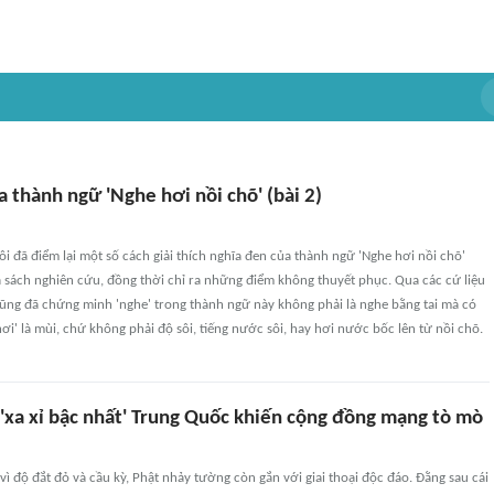
 thành ngữ 'Nghe hơi nồi chõ' (bài 2)
ôi đã điểm lại một số cách giải thích nghĩa đen của thành ngữ 'Nghe hơi nồi chõ'
à sách nghiên cứu, đồng thời chỉ ra những điểm không thuyết phục. Qua các cứ liệu
cũng đã chứng minh 'nghe' trong thành ngữ này không phải là nghe bằng tai mà có
hơi' là mùi, chứ không phải độ sôi, tiếng nước sôi, hay hơi nước bốc lên từ nồi chõ.
 'xa xỉ bậc nhất' Trung Quốc khiến cộng đồng mạng tò mò
 vì độ đắt đỏ và cầu kỳ, Phật nhảy tường còn gắn với giai thoại độc đáo. Đằng sau cái