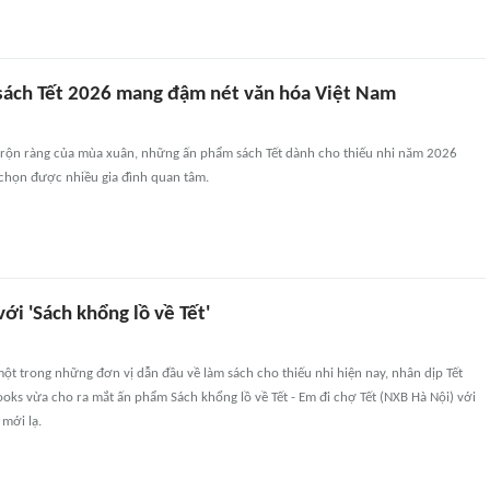
ách Tết 2026 mang đậm nét văn hóa Việt Nam
 rộn ràng của mùa xuân, những ấn phẩm sách Tết dành cho thiếu nhi năm 2026
 chọn được nhiều gia đình quan tâm.
ới 'Sách khổng lồ về Tết'
 một trong những đơn vị dẫn đầu về làm sách cho thiếu nhi hiện nay, nhân dịp Tết
ooks vừa cho ra mắt ấn phẩm Sách khổng lồ về Tết - Em đi chợ Tết (NXB Hà Nội) với
 mới lạ.