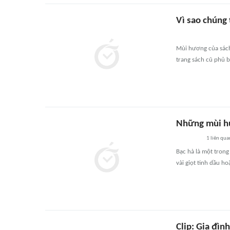
Vì sao chúng
Mùi hương của sách
trang sách cũ phủ 
Những mùi hư
1
liên qua
Bạc hà là một tron
vài giọt tinh dầu h
Clip: Gia đìn