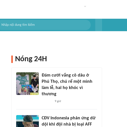
Nóng 24H
Đám cưới vắng cô dâu ở
Phú Thọ, chú rể một mình
làm lễ, hai họ khóc vì
thương
9 giờ
CĐV Indonesia phản ứng dữ
dội khi đội nhà bị loại AFF