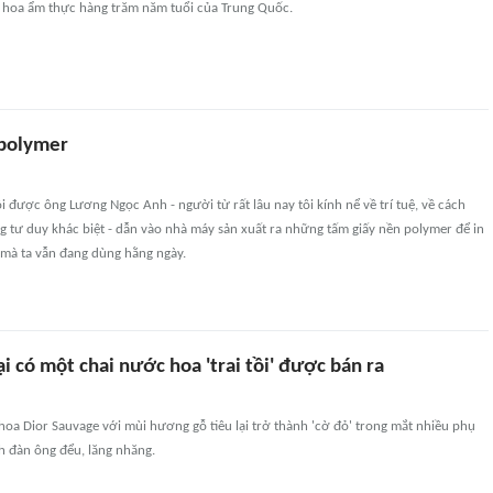
nh hoa ẩm thực hàng trăm năm tuổi của Trung Quốc.
 polymer
i được ông Lương Ngọc Anh - người từ rất lâu nay tôi kính nể về trí tuệ, về cách
g tư duy khác biệt - dẫn vào nhà máy sản xuất ra những tấm giấy nền polymer để in
 mà ta vẫn đang dùng hằng ngày.
ại có một chai nước hoa 'trai tồi' được bán ra
oa Dior Sauvage với mùi hương gỗ tiêu lại trở thành 'cờ đỏ' trong mắt nhiều phụ
h đàn ông đểu, lăng nhăng.