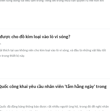
viên từng đóng vai tiểu tam trong Tiếng sét trong mưa vẫn quyến rũ mê hồn khi
được cho đồ kim loại vào lò vi sóng?
n
ải thích tại sao không nên cho kim loại vào lò vi sóng, và đâu là những vật liệu tốt
 trong thiết bị này.
Quốc công khai yêu cầu nhân viên 'tắm hằng ngày' trong
Quốc đã đăng bảng thông báo được rất nhiều người ủng hộ, trong đó đề nghị nhân