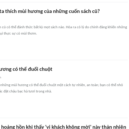
 ta thích mùi hương của những cuốn sách cũ?
 cũ có thể đánh thức bất kỳ mọt sách nào. Hóa ra có lý do chính đáng khiến những
bụi thực sự có mùi thơm.
ơng có thể đuổi chuột
n
g những mùi hương có thể đuổi chuột một cách tự nhiên, an toàn; bạn có thể nhỏ
oặc đặt chậu bạc hà tươi trong nhà.
h hoảng hồn khi thấy 'vị khách không mời' này thản nhiên