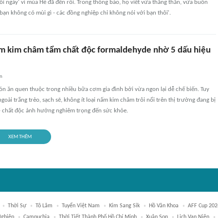
ỗi ngày' vì mùa Hè đã đến rồi. Trong thông báo, họ viết vừa thẳng thắn, vừa buồn
 bạn không có mùi gì - các đồng nghiệp chỉ không nói với bạn thôi'.
m kim châm tẩm chất độc formaldehyde nhờ 5 dấu hiệu
an
n ăn quen thuộc trong nhiều bữa cơm gia đình bởi vừa ngon lại dễ chế biến. Tuy
goài trắng trẻo, sạch sẽ, không ít loại nấm kim châm trôi nổi trên thị trường đang bị
 chất độc ảnh hưởng nghiêm trọng đến sức khỏe.
XEM THÊM
Thời Sự
Tô Lâm
Tuyển Việt Nam
Kim Sang Sik
Hồ Văn Khoa
AFF Cup 202
Nghiệp
Campuchia
Thời Tiết Thành Phố Hồ Chí Minh
Xuân Son
Lịch Vạn Niên