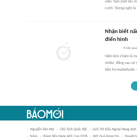
viên 'tắm một lần m
cười: 'Đừng nghĩ là
Nhận biết nấ
điển hình
4
liên qu
Nấm kim châm là mó
nhiên, đằng sau vẻ n
tẩm formaldehyde –
Nguyễn Văn Hợi
Chủ Tịch Quốc Hội
Lịch Thi Đấu Ngoại Hạng Anh
Năm
Bảng Xếp Hạng AFF Cup 2026
Kết Quả Bóng Đá
Doanh 