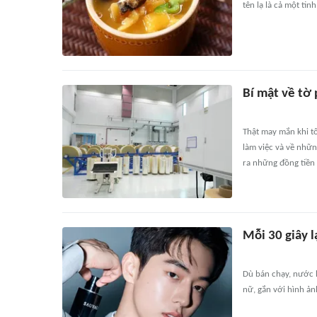
tên lạ là cả một ti
Bí mật về tờ
Thật may mắn khi tô
làm việc và về nhữn
ra những đồng tiền
Mỗi 30 giây l
Dù bán chạy, nước h
nữ, gắn với hình ản