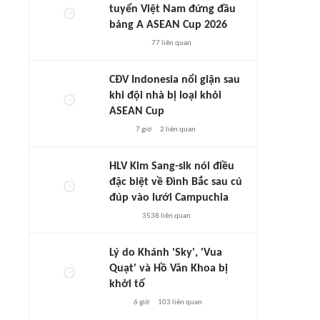
tuyển Việt Nam đứng đầu
bảng A ASEAN Cup 2026
77
liên quan
CĐV Indonesia nổi giận sau
khi đội nhà bị loại khỏi
ASEAN Cup
7 giờ
2
liên quan
HLV Kim Sang-sik nói điều
đặc biệt về Đình Bắc sau cú
đúp vào lưới Campuchia
3538
liên quan
Lý do Khánh 'Sky', 'Vua
Quạt' và Hồ Văn Khoa bị
khởi tố
6 giờ
103
liên quan