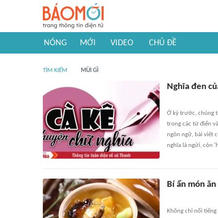
NÓNG
MỚI
VIDEO
CHỦ ĐỀ
TÌM KIẾM
MÙI GÌ
Nghĩa đen của
Ở kỳ trước, chúng t
trong các từ điển v
ngôn ngữ, bài viết 
nghĩa là ngửi, còn '
Bí ẩn món ăn
Không chỉ nổi tiếng