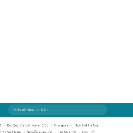
6
Kết Quả Vietlott Power 6/55
Singapore
Thời Tiết Hà Nội
U17 Việt Nam
Nguyễn Xuân Son
Sân Mỹ Đình
Thời Tiết