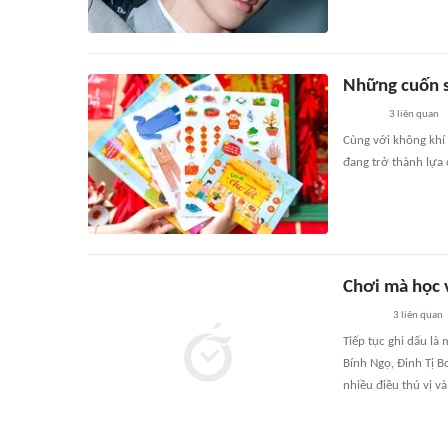
Những cuốn s
3
liên quan
Cùng với không khí
đang trở thành lựa
Chơi mà học v
3
liên quan
Tiếp tục ghi dấu là
Bính Ngọ, Đinh Tị B
nhiều điều thú vị và