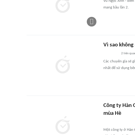
Vũ Ngọc Ánh - diễn 
mang bầu lần 2.
Vì sao không 
2
liên qua
Các chuyên gia sẽ gi
nhất để sử dụng bên
Công ty Hàn 
mùa Hè
Một công ty ở Hàn 