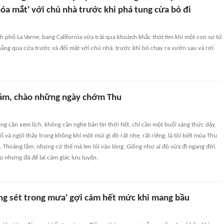
óa mắt' với chủ nhà trước khi phá tung cửa bỏ đi
h phố La Verne, bang California vừa trải qua khoảnh khắc thót tim khi một con sư tử
ẳng qua cửa trước và đối mặt với chủ nhà, trước khi bỏ chạy ra vườn sau và rơi
ám, chào những ngày chớm Thu
g cần xem lịch, không cần nghe bản tin thời tiết, chỉ cần một buổi sáng thức dậy,
 và ngửi thấy trong không khí một mùi gì đó rất nhẹ, rất riêng, là tôi biết mùa Thu
Thoảng lắm, nhưng cứ thế mà len lỏi vào lòng. Giống như ai đó vừa đi ngang đời,
o nhưng đã để lại cảm giác lưu luyến.
ng sét trong mưa' gợi cảm hết mức khi mang bầu