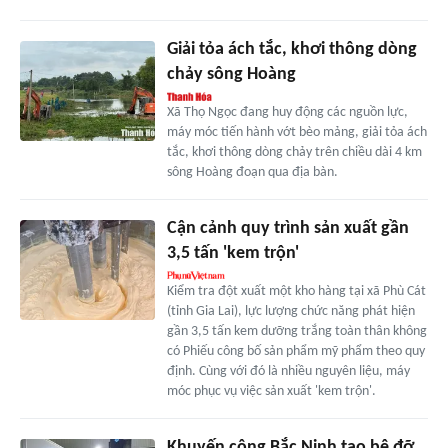
Giải tỏa ách tắc, khơi thông dòng
chảy sông Hoàng
Xã Thọ Ngọc đang huy động các nguồn lực,
máy móc tiến hành vớt bèo mảng, giải tỏa ách
tắc, khơi thông dòng chảy trên chiều dài 4 km
sông Hoàng đoạn qua địa bàn.
Cận cảnh quy trình sản xuất gần
3,5 tấn 'kem trộn'
Kiểm tra đột xuất một kho hàng tại xã Phù Cát
(tỉnh Gia Lai), lực lượng chức năng phát hiện
gần 3,5 tấn kem dưỡng trắng toàn thân không
có Phiếu công bố sản phẩm mỹ phẩm theo quy
định. Cùng với đó là nhiều nguyên liệu, máy
móc phục vụ việc sản xuất 'kem trộn'.
Khuyến công Bắc Ninh tạo bệ đỡ