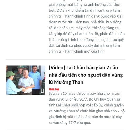
giải phóng mặt bằng và ảnh hưởng của thời
tiết, Dự án khu, điểm tái định cư trung tâm
chính trị - hành chính tỉnh đang bước vào giai
đoạn nước rút. Hiện nay, nhà thầu huy động
tối đa nhân lực, máy móc, thi công tăng ca,
tăng kíp để đẩy nhanh tiến đô, phấn đấu hoàn
thành công trình theo đúng kế hoạch, tạo quỹ
đất tái định cư phục vụ xây dựng trung tâm
chính trị - hành chính mới của tỉnh.
[Video] Lai Châu bàn giao 7 căn
nhà đầu tiên cho người dân vùng
lũ Mường Than
Sau gần 10 ngày thi công xây nhà cho người
dân vùng lũ, chiều 30/7, Bộ Chỉ huy Quân sự
tỉnh Lai Châu phối hợp với cấp ủy, chính quyền
xã Mường Than tổ chức bàn giao nhà cho 7 hộ
gia đình bị mất nhà hoàn toàn do mưa lũ xảy
ra vào sáng 17/7 vừa qua.