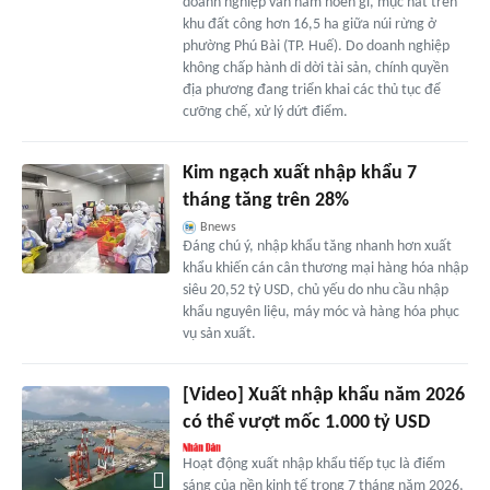
doanh nghiệp vẫn nằm hoen gỉ, mục nát trên
khu đất công hơn 16,5 ha giữa núi rừng ở
phường Phú Bài (TP. Huế). Do doanh nghiệp
không chấp hành di dời tài sản, chính quyền
địa phương đang triển khai các thủ tục để
cưỡng chế, xử lý dứt điểm.
Kim ngạch xuất nhập khẩu 7
tháng tăng trên 28%
Bnews
Đáng chú ý, nhập khẩu tăng nhanh hơn xuất
khẩu khiến cán cân thương mại hàng hóa nhập
siêu 20,52 tỷ USD, chủ yếu do nhu cầu nhập
khẩu nguyên liệu, máy móc và hàng hóa phục
vụ sản xuất.
[Video] Xuất nhập khẩu năm 2026
có thể vượt mốc 1.000 tỷ USD
Hoạt động xuất nhập khẩu tiếp tục là điểm
sáng của nền kinh tế trong 7 tháng năm 2026,