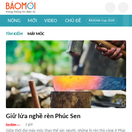
NÓNG
MỚI
VIDEO
CHỦ ĐỀ
#ASEAN Cup 2026
#Trí tuệ nhân tạo
#Mỹ - Iran
#Khám phá Việt Nam
TÌM KIẾM
MÁY MÓC
#Khám phá thế giới
Giữ lửa nghề rèn Phúc Sen
2 giờ
Giữa thời đại máy móc thay thế sức người, những lò rèn thủ công ở Phúc