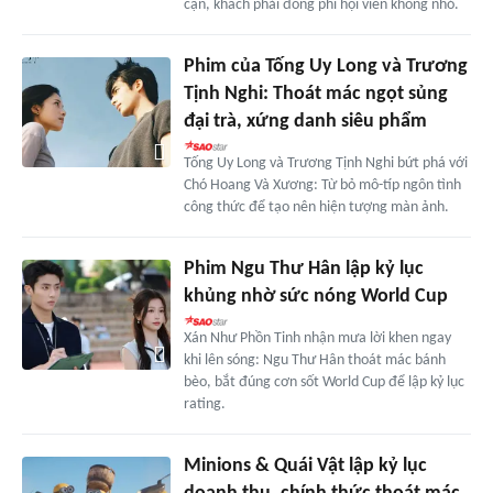
cận, khách phải đóng phí hội viên không nhỏ.
Phim của Tống Uy Long và Trương
Tịnh Nghi: Thoát mác ngọt sủng
đại trà, xứng danh siêu phẩm
Tống Uy Long và Trương Tịnh Nghi bứt phá với
Chó Hoang Và Xương: Từ bỏ mô-típ ngôn tình
công thức để tạo nên hiện tượng màn ảnh.
Phim Ngu Thư Hân lập kỷ lục
khủng nhờ sức nóng World Cup
Xán Như Phồn Tinh nhận mưa lời khen ngay
khi lên sóng: Ngu Thư Hân thoát mác bánh
bèo, bắt đúng cơn sốt World Cup để lập kỷ lục
rating.
Minions & Quái Vật lập kỷ lục