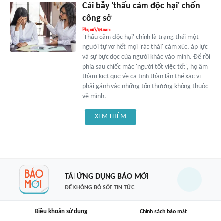
Cái bẫy 'thấu cảm độc hại' chốn
công sở
'Thấu cảm độc hại' chính là trạng thái một
người tự vơ hết mọi 'rác thải' cảm xúc, áp lực
và sự bực dọc của người khác vào mình. Để rồi
phía sau chiếc mác 'người tốt việc tốt', họ âm
thầm kiệt quệ về cả tinh thần lẫn thể xác vì
phải gánh vác những tổn thương không thuộc
về mình.
XEM THÊM
TẢI ỨNG DỤNG BÁO MỚI
ĐỂ KHÔNG BỎ SÓT TIN TỨC
Điều khoản sử dụng
Chính sách bảo mật