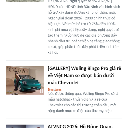
Từ 1/8/2026, Nghị quyết số 15/2026/NQ-
HĐND của HĐND tỉnh Bắc Ninh về chính sách
hỗ trợ xây dựng đường xã, phố, thôn, ngõ,
ngách giai đoạn 2026 - 2030 chính thức có
hiệu lực. Với mức hỗ trợ từ 75% đến 100%
kinh phí mua vật liệu xây dựng, nghị quyết sẽ
tạo thêm nguồn lực để các địa phương đẩy
nhanh đầu tư, hoàn thiện hạ tầng giao thông
cơ sở, góp phần thúc đẩy phát triển kinh tế -
xã hội.
[GALLERY] Wuling Bingo Pro giá rẻ
về Việt Nam sẽ được bán dưới
mác Chevrolet
Nếu được thông qua, Wuling Bingo Pro sẽ là
mẫu hatchback thuần điện giá rẻ của
Chevrolet cho các thị trường toàn cầu, mở
rộng danh mục xe điện của thương hiệu.
ATVNCG 2026: Hồ Đông Quan,