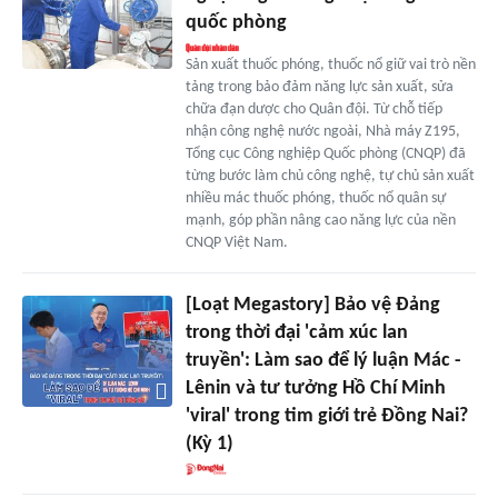
quốc phòng
Sản xuất thuốc phóng, thuốc nổ giữ vai trò nền
tảng trong bảo đảm năng lực sản xuất, sửa
chữa đạn dược cho Quân đội. Từ chỗ tiếp
nhận công nghệ nước ngoài, Nhà máy Z195,
Tổng cục Công nghiệp Quốc phòng (CNQP) đã
từng bước làm chủ công nghệ, tự chủ sản xuất
nhiều mác thuốc phóng, thuốc nổ quân sự
mạnh, góp phần nâng cao năng lực của nền
CNQP Việt Nam.
[Loạt Megastory] Bảo vệ Đảng
trong thời đại 'cảm xúc lan
truyền': Làm sao để lý luận Mác -
Lênin và tư tưởng Hồ Chí Minh
'viral' trong tim giới trẻ Đồng Nai?
(Kỳ 1)