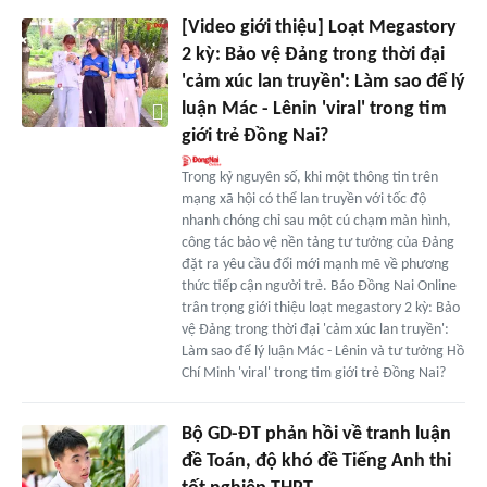
[Video giới thiệu] Loạt Megastory
2 kỳ: Bảo vệ Đảng trong thời đại
'cảm xúc lan truyền': Làm sao để lý
luận Mác - Lênin 'viral' trong tim
giới trẻ Đồng Nai?
Trong kỷ nguyên số, khi một thông tin trên
mạng xã hội có thể lan truyền với tốc độ
nhanh chóng chỉ sau một cú chạm màn hình,
công tác bảo vệ nền tảng tư tưởng của Đảng
đặt ra yêu cầu đổi mới mạnh mẽ về phương
thức tiếp cận người trẻ. Báo Đồng Nai Online
trân trọng giới thiệu loạt megastory 2 kỳ: Bảo
vệ Đảng trong thời đại 'cảm xúc lan truyền':
Làm sao để lý luận Mác - Lênin và tư tưởng Hồ
Chí Minh 'viral' trong tim giới trẻ Đồng Nai?
Bộ GD-ĐT phản hồi về tranh luận
đề Toán, độ khó đề Tiếng Anh thi