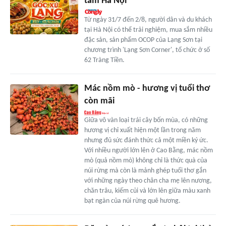
tâm Hà Nội
Từ ngày 31/7 đến 2/8, người dân và du khách
tại Hà Nội có thể trải nghiệm, mua sắm nhiều
đặc sản, sản phẩm OCOP của Lạng Sơn tại
chương trình 'Lạng Sơn Corner', tổ chức ở số
62 Tràng Tiền.
Mác nồm mò - hương vị tuổi thơ
còn mãi
Giữa vô vàn loại trái cây bốn mùa, có những
hương vị chỉ xuất hiện một lần trong năm
nhưng đủ sức đánh thức cả một miền ký ức.
Với nhiều người lớn lên ở Cao Bằng, mác nồm
mò (quả nồm mò) không chỉ là thức quà của
núi rừng mà còn là mảnh ghép tuổi thơ gắn
với những ngày theo chân cha mẹ lên nương,
chăn trâu, kiếm củi và lớn lên giữa màu xanh
bạt ngàn của núi rừng quê hương.