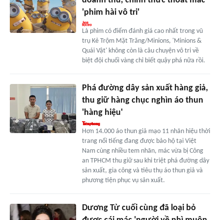
doanh thu, chính thức thoát mác
'phim hài vô tri'
Là phim có điểm đánh giá cao nhất trong vũ
trụ Kẻ Trộm Mặt Trăng/Minions, 'Minions &
Quái Vật' không còn là câu chuyện vô tri về
biệt đội chuối vàng chỉ biết quậy phá nữa rồi.
Phá đường dây sản xuất hàng giả,
thu giữ hàng chục nghìn áo thun
'hàng hiệu'
Hơn 14.000 áo thun giả mạo 11 nhãn hiệu thời
trang nổi tiếng đang được bảo hộ tại Việt
Nam cùng nhiều tem nhãn, mác vừa bị Công
an TPHCM thu giữ sau khi triệt phá đường dây
sản xuất, gia công và tiêu thụ áo thun giả và
phương tiện phục vụ sản xuất.
Dương Tử cuối cùng đã loại bỏ