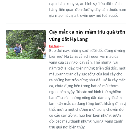
nạn nhân trong vụ án hình sự 'Lừa dối khách
hàng' liên quan đến đường dây bán thuốc nam
giả mạo mác gia truyền quy mô toàn quốc.
Cây mắc ca nảy mầm trĩu quả trên
vùng đất Hạ Lang
Bao đời nay, những sườn đồi dốc đứng ở vùng
biên giới Hạ Lang vẫn chỉ quen với màu úa
vàng của cây ngô, cây sắn. Thế nhưng, vài
năm trở lại đây, trên những triền đồi dốc, một
màu xanh tràn đầy sức sống của loài cây cho
ra những hạt tròn cứng như đá. Đó là cây mắc
ca, chứa đựng bên trong hạt có mùi thơm
ngon, béo ngậy. Từ các mô hình thử nghiệm
ban đầu của những nông dân dám nghĩ dám
làm, cây mắc ca đang từng bước khẳng định vị
thế, mở ra một chương mới trong chuyển đổi
cơ cấu cây trồng, hứa hẹn biến những sườn
đồi bạc màu thành những nương 'vàng xanh'
trĩu quả nơi biên thùy.