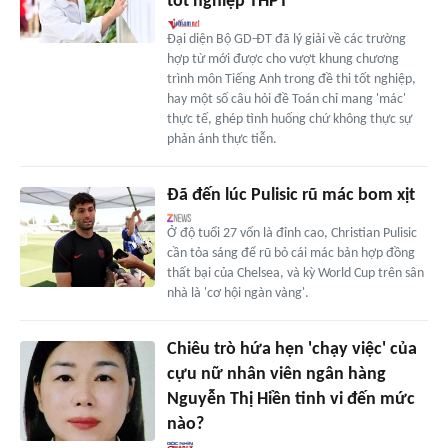
tốt nghiệp THPT
Đại diện Bộ GD-ĐT đã lý giải về các trường
hợp từ mới được cho vượt khung chương
trình môn Tiếng Anh trong đề thi tốt nghiệp,
hay một số câu hỏi đề Toán chỉ mang 'mác'
thực tế, ghép tình huống chứ không thực sự
phản ánh thực tiễn.
Đã đến lúc Pulisic rũ mác bom xịt
Ở độ tuổi 27 vốn là đỉnh cao, Christian Pulisic
cần tỏa sáng để rũ bỏ cái mác bản hợp đồng
thất bại của Chelsea, và kỳ World Cup trên sân
nhà là 'cơ hội ngàn vàng'.
Chiêu trò hứa hẹn 'chạy việc' của
cựu nữ nhân viên ngân hàng
Nguyễn Thị Hiền tinh vi đến mức
nào?