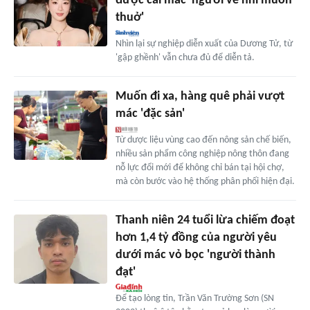
được cái mác 'người về nhì muôn
thuở'
Nhìn lại sự nghiệp diễn xuất của Dương Tử, từ
'gập ghềnh' vẫn chưa đủ để diễn tả.
Muốn đi xa, hàng quê phải vượt
mác 'đặc sản'
Từ dược liệu vùng cao đến nông sản chế biến,
nhiều sản phẩm công nghiệp nông thôn đang
nỗ lực đổi mới để không chỉ bán tại hội chợ,
mà còn bước vào hệ thống phân phối hiện đại.
Thanh niên 24 tuổi lừa chiếm đoạt
hơn 1,4 tỷ đồng của người yêu
dưới mác vỏ bọc 'người thành
đạt'
Để tạo lòng tin, Trần Văn Trường Sơn (SN