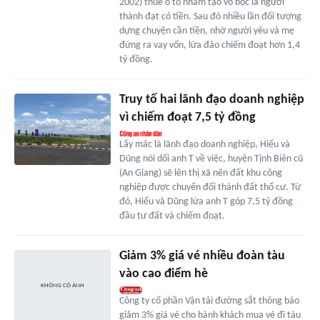
2002) thuê ô tô nhằm tạo vỏ bọc là người
thành đạt có tiền. Sau đó nhiều lần đối tượng
dựng chuyện cần tiền, nhờ người yêu và mẹ
đứng ra vay vốn, lừa đảo chiếm đoạt hơn 1,4
tỷ đồng.
Truy tố hai lãnh đạo doanh nghiệp
vì chiếm đoạt 7,5 tỷ đồng
Lấy mác là lãnh đạo doanh nghiệp, Hiếu và
Dũng nói dối anh T về việc, huyện Tịnh Biên cũ
(An Giang) sẽ lên thị xã nên đất khu công
nghiệp được chuyển đổi thành đất thổ cư. Từ
đó, Hiếu và Dũng lừa anh T góp 7,5 tỷ đồng
đầu tư đất và chiếm đoạt.
Giảm 3% giá vé nhiều đoàn tàu
vào cao điểm hè
Công ty cổ phần Vận tải đường sắt thông báo
giảm 3% giá vé cho hành khách mua vé đi tàu