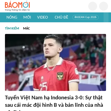
NÓNG
MỚI
VIDEO
CHỦ ĐỀ
#ASEAN Cup 2026
#Trí tuệ nhân tạo
#Mỹ - Iran
#Khám phá Việt Nam
TÌM KIẾM
MÁC
#Khám phá thế giới
Tuyển Việt Nam hạ Indonesia 3-0: Sự thật
sau cái mác đội hình B và bản lĩnh của nhà