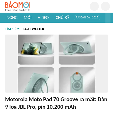
NÓNG
MỚI
VIDEO
CHỦ ĐỀ
#ASEAN Cup 2026
#Trí tuệ nhân tạo
#Mỹ - Iran
#Khám phá Việt Nam
TÌM KIẾM
LOA TWEETER
#Khám phá thế giới
Motorola Moto Pad 70 Groove ra mắt: Dàn
9 loa JBL Pro, pin 10.200 mAh