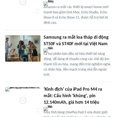
Amazon ra mắt các thiết bị smart home mới
toanh bao gồm Dot Max, Echo Studio, Echo
Show 8 và Echo Show 11, được hỗ trợ bởi AI
đỉnh cao.
Samsung ra mắt loa tháp di động
ST50F và ST40F mới tại Việt Nam
Cả hai phiên bản đều sở hữu thiết kế năng
động, dễ dàng di chuyển cùng các chế độ âm
thanh tối ưu hóa, mang đến trải nghiệm nghe
cá nhân hóa, liền mạch trong nhà lẫn ngoài
trời.
'Kình địch' của iPad Pro M4 ra
mắt: Cấu hình 'khủng', pin
12.140mAh, giá hơn 14 triệu
Máy tính bảng OnePlus Pad 3 vừa được giới