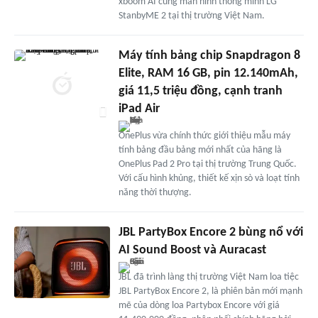
xboom AI cùng màn hình thông minh LG
StanbyME 2 tại thị trường Việt Nam.
Máy tính bảng chip Snapdragon 8
Elite, RAM 16 GB, pin 12.140mAh,
giá 11,5 triệu đồng, cạnh tranh
iPad Air
OnePlus vừa chính thức giới thiệu mẫu máy
tính bảng đầu bảng mới nhất của hãng là
OnePlus Pad 2 Pro tại thị trường Trung Quốc.
Với cấu hình khủng, thiết kế xịn sò và loạt tính
năng thời thượng.
JBL PartyBox Encore 2 bùng nổ với
AI Sound Boost và Auracast
JBL đã trình làng thị trường Việt Nam loa tiệc
JBL PartyBox Encore 2, là phiên bản mới mạnh
mẽ của dòng loa Partybox Encore với giá