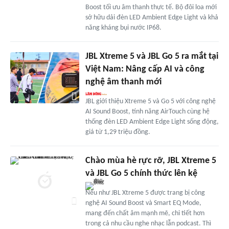
Boost tối ưu âm thanh thực tế. Bộ đôi loa mới
sở hữu dải đèn LED Ambient Edge Light và khả
năng kháng bụi nước IP68.
JBL Xtreme 5 và JBL Go 5 ra mắt tại
Việt Nam: Nâng cấp AI và công
nghệ âm thanh mới
JBL giới thiệu Xtreme 5 và Go 5 với công nghệ
AI Sound Boost, tính năng AirTouch cùng hệ
thống đèn LED Ambient Edge Light sống động,
giá từ 1,29 triệu đồng.
Chào mùa hè rực rỡ, JBL Xtreme 5
và JBL Go 5 chính thức lên kệ
Nếu như JBL Xtreme 5 được trang bị công
nghệ AI Sound Boost và Smart EQ Mode,
mang đến chất âm mạnh mẽ, chi tiết hơn
trong cả nhu cầu nghe nhạc lẫn podcast. Thì