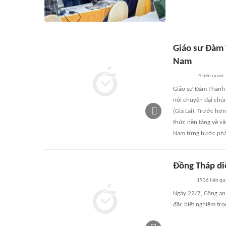
Giáo sư Đàm T
Nam
4
liên quan
Giáo sư Đàm Thanh S
nói chuyện đại chúng
(Gia Lai). Trước hơ
thức nền tảng về vậ
Nam từng bước phát
Đồng Tháp diễ
1936
liên q
Ngày 22/7, Công an
đặc biệt nghiêm trọn