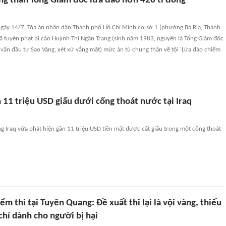
ng thân Tổng Giám đốc lừa đảo hơn 426 tỉ đồng
 ngày 14/7, Tòa án nhân dân Thành phố Hồ Chí Minh cơ sở 1 (phường Bà Rịa, Thành
ã tuyên phạt bị cáo Huỳnh Thị Ngân Trang (sinh năm 1983, nguyên là Tổng Giám đốc
vấn đầu tư Sao Vàng, xét xử vắng mặt) mức án tù chung thân về tội 'Lừa đảo chiếm
 11 triệu USD giấu dưới cống thoát nước tại Iraq
 Iraq vừa phát hiện gần 11 triệu USD tiền mặt được cất giấu trong một cống thoát
iểm thi tại Tuyên Quang: Đề xuất thi lại là vội vàng, thiếu
 chỉ dành cho người bị hại