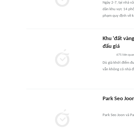
Ngày 2-7, tại nhà v
dân khu vực 14 phối
phạm quy định về kh
Khu 'đất vàng
đấu giá
675
liên qua
Dù giá khởi điểm đư
vẫn không có nhà đầ
Park Seo Joon
Park Seo Joon và Pa