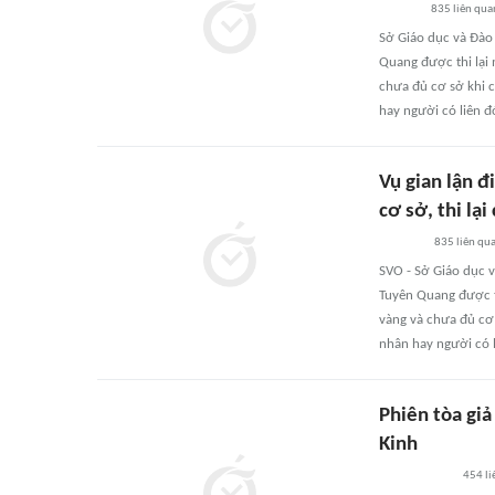
835
liên qua
Sở Giáo dục và Đào 
Quang được thi lại 
chưa đủ cơ sở khi c
hay người có liên đ
Vụ gian lận đ
cơ sở, thi lại
835
liên qu
SVO - Sở Giáo dục v
Tuyên Quang được th
vàng và chưa đủ cơ 
nhân hay người có l
Phiên tòa giả
Kinh
454
li