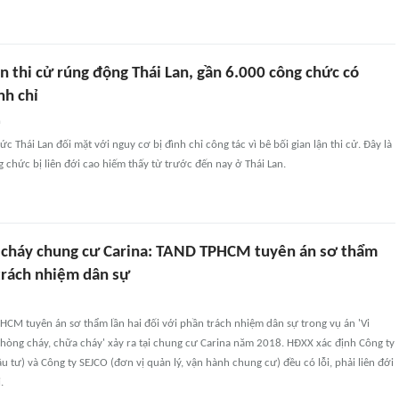
ận thi cử rúng động Thái Lan, gần 6.000 công chức có
nh chỉ
n
 Thái Lan đối mặt với nguy cơ bị đình chỉ công tác vì bê bối gian lận thi cử. Đây là
g chức bị liên đới cao hiếm thấy từ trước đến nay ở Thái Lan.
 cháy chung cư Carina: TAND TPHCM tuyên án sơ thẩm
 trách nhiệm dân sự
HCM tuyên án sơ thẩm lần hai đối với phần trách nhiệm dân sự trong vụ án 'Vi
hòng cháy, chữa cháy' xảy ra tại chung cư Carina năm 2018. HĐXX xác định Công ty
 tư) và Công ty SEJCO (đơn vị quản lý, vận hành chung cư) đều có lỗi, phải liên đới
.