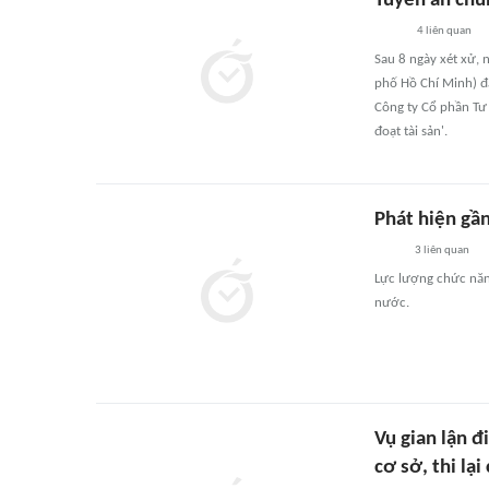
Tuyên án chu
4
liên quan
Sau 8 ngày xét xử,
phố Hồ Chí Minh) đ
Công ty Cổ phần Tư 
đoạt tài sản'.
Phát hiện gần
3
liên quan
Lực lượng chức năng
nước.
Vụ gian lận đ
cơ sở, thi lại