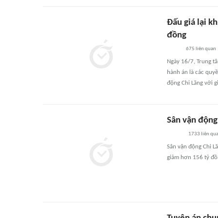
Đấu giá lại k
đồng
675
liên quan
Ngày 16/7, Trung tâ
hành án là các quyề
động Chi Lăng với g
Sân vận động 
1733
liên qu
Sân vận động Chi L
giảm hơn 156 tỷ đồ