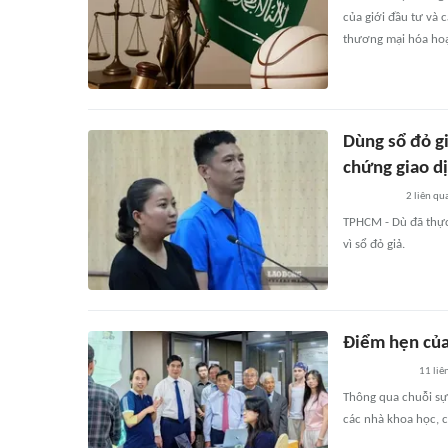
của giới đầu tư và 
thương mại hóa hoạ
Dùng sổ đỏ gi
chứng giao d
2
liên qu
TPHCM - Dù đã thực
vì sổ đỏ giả.
Điểm hẹn của
11
liê
Thông qua chuỗi sự
các nhà khoa học, c