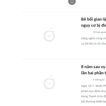
Bê bối gian l
nguy cơ bị đì
12
liên qua
Hàng nghìn công chức
vụ bê bối có số côn
8 năm sau vụ
lần hai phần
1
liên quan
Ngày 16-7, TAND TP
phạm quy định về p
Hùng Thanh (chủ đầu
bồi thường thiệt hại