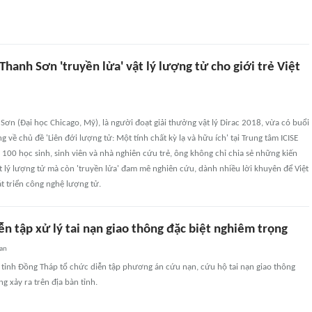
hanh Sơn 'truyền lửa' vật lý lượng tử cho giới trẻ Việt
ơn (Đại học Chicago, Mỹ), là người đoạt giải thưởng vật lý Dirac 2018, vừa có buổi
 về chủ đề 'Liên đới lượng tử: Một tính chất kỳ lạ và hữu ích' tại Trung tâm ICISE
n 100 học sinh, sinh viên và nhà nghiên cứu trẻ, ông không chỉ chia sẻ những kiến
t lý lượng tử mà còn 'truyền lửa' đam mê nghiên cứu, dành nhiều lời khuyên để Việt
 triển công nghệ lượng tử.
n tập xử lý tai nạn giao thông đặc biệt nghiêm trọng
uan
 tỉnh Đồng Tháp tổ chức diễn tập phương án cứu nạn, cứu hộ tai nạn giao thông
g xảy ra trên địa bàn tỉnh.