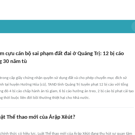
 cựu cán bộ sai phạm đất đai ở Quảng Trị: 12 bị cáo
ng 30 năm tù
 trong cấp giấy chứng nhận quyền sử dụng đất và cho phép chuyển mục đích sử
ịnh tại huyện Hướng Hóa (cũ), TAND tỉnh Quảng Trị tuyên phạt 12 bị cáo với tổng
g đó 4 bị cáo chấp hành án tù giam, 6 bị cáo hưởng án treo, 2 bị cáo bị phạt cải tạo
g thời buộc liên đới bồi thường thiệt hại cho Nhà nước.
uật Thể thao mới của Ảrập Xêút?
chính thức có hiệu lực, Luật Thể thao mới của Ảrập Xêút đang thu hút sự quan tâm