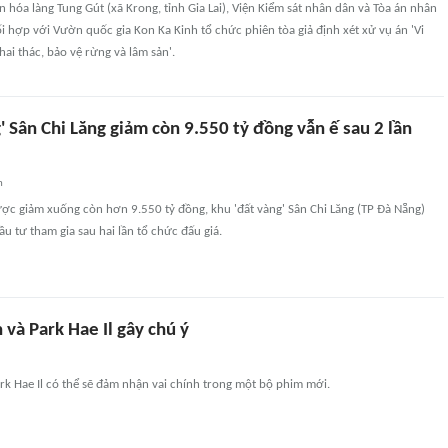
ăn hóa làng Tung Gút (xã Krong, tỉnh Gia Lai), Viện Kiểm sát nhân dân và Tòa án nhân
 hợp với Vườn quốc gia Kon Ka Kinh tổ chức phiên tòa giả định xét xử vụ án 'Vi
ai thác, bảo vệ rừng và lâm sản'.
' Sân Chi Lăng giảm còn 9.550 tỷ đồng vẫn ế sau 2 lần
n
ợc giảm xuống còn hơn 9.550 tỷ đồng, khu 'đất vàng' Sân Chi Lăng (TP Đà Nẵng)
u tư tham gia sau hai lần tổ chức đấu giá.
 và Park Hae Il gây chú ý
rk Hae Il có thể sẽ đảm nhận vai chính trong một bộ phim mới.