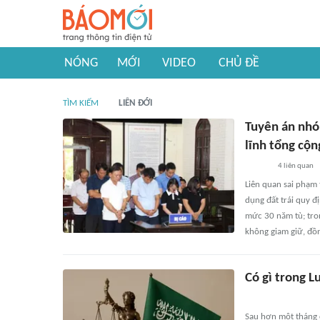
NÓNG
MỚI
VIDEO
CHỦ ĐỀ
TÌM KIẾM
LIÊN ĐỚI
Tuyên án nhóm
lĩnh tổng cộ
4
liên quan
Liên quan sai phạm
dụng đất trái quy đ
mức 30 năm tù; tron
không giam giữ, đồn
Có gì trong L
Sau hơn một tháng 