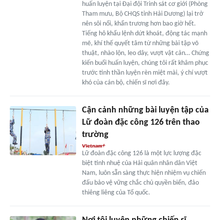
huấn luyện tại Đại đội Trinh sát cơ giới (Phòng
Tham mưu, Bộ CHQS tỉnh Hải Dương) lại trở
nên sôi nổi, khẩn trương hơn bao giờ hết.
Tiếng hô khẩu lệnh dứt khoát, động tác mạnh
mẽ, khí thế quyết tâm từ những bài tập võ
thuật, nhào lộn, leo dây, vượt vật cản… Chứng
kiến buổi huấn luyện, chúng tôi rất khâm phục
trước tinh thần luyện rèn miệt mài, ý chí vượt
khó của cán bộ, chiến sĩ nơi đây.
Cận cảnh những bài luyện tập của
Lữ đoàn đặc công 126 trên thao
trường
Lữ đoàn đặc công 126 là một lực lượng đặc
biệt tinh nhuệ của Hải quân nhân dân Việt
Nam, luôn sẵn sàng thực hiện nhiệm vụ chiến
đấu bảo vệ vững chắc chủ quyền biển, đảo
thiêng liêng của Tổ quốc.