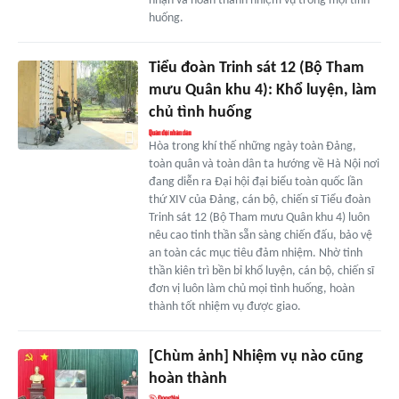
nhận và hoàn thành nhiệm vụ trong mọi tình
huống.
Tiểu đoàn Trinh sát 12 (Bộ Tham
mưu Quân khu 4): Khổ luyện, làm
chủ tình huống
Hòa trong khí thế những ngày toàn Đảng,
toàn quân và toàn dân ta hướng về Hà Nội nơi
đang diễn ra Đại hội đại biểu toàn quốc lần
thứ XIV của Đảng, cán bộ, chiến sĩ Tiểu đoàn
Trinh sát 12 (Bộ Tham mưu Quân khu 4) luôn
nêu cao tinh thần sẵn sàng chiến đấu, bảo vệ
an toàn các mục tiêu đảm nhiệm. Nhờ tinh
thần kiên trì bền bỉ khổ luyện, cán bộ, chiến sĩ
đơn vị luôn làm chủ mọi tình huống, hoàn
thành tốt nhiệm vụ được giao.
[Chùm ảnh] Nhiệm vụ nào cũng
hoàn thành