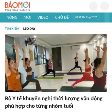
NÓNG
MỚI
VIDEO
CHỦ ĐỀ
#ASEAN Cup 2026
#Trí tuệ nhân tạo
#Mỹ - Iran
#Khám phá Việt Nam
TÌM KIẾM
LEO DÂY
#Khám phá thế giới
Bộ Y tế khuyến nghị thời lượng vận động
phù hợp cho từng nhóm tuổi