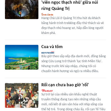
'viên ngọc thạch nhũ' giữa núi
rừng Quảng Trị
Hang Chà Lòi ở Quảng Trị thu hút du khách
bằng hành trình trekking đầy thử thách và vẻ
đẹp thạch nhũ hoang sơ, hấp dẫn lòng người
khám phá.
Cua và tôm
Bây giờ theo sắp xếp địa danh mới, đồng bằng
sông Cửu Long trở thành 'lục tỉnh Miền Tây'.
Nhưng trước khi sáp nhập, chúng tôi có
chuyến hành hương và ngộ ra nhiều điều.
Rối cạn chưa bao giờ 'rối'
Sự trở lại của nhiều sân khấu nghệ thuật
truyền thống đang tạo nên những nhịp cầu
mới, nối kết di sản văn hóa với nhịp sống của
thế hệ trẻ. Trong dòng chảy ấy, rối cạn Tế Tiêu