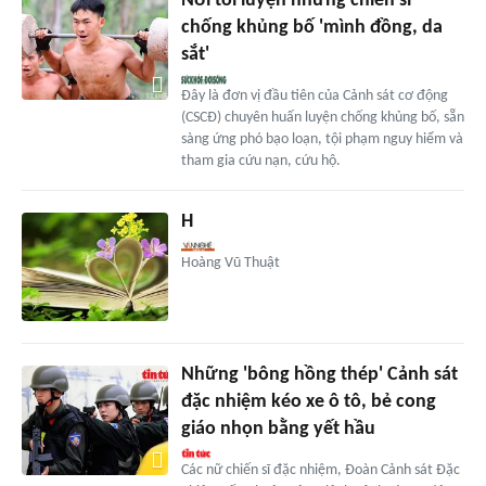
Nơi tôi luyện những chiến sĩ
chống khủng bố 'mình đồng, da
sắt'
Đây là đơn vị đầu tiên của Cảnh sát cơ động
(CSCĐ) chuyên huấn luyện chống khủng bố, sẵn
sàng ứng phó bạo loạn, tội phạm nguy hiểm và
tham gia cứu nạn, cứu hộ.
H
Hoàng Vũ Thuật
Những 'bông hồng thép' Cảnh sát
đặc nhiệm kéo xe ô tô, bẻ cong
giáo nhọn bằng yết hầu
Các nữ chiến sĩ đặc nhiệm, Đoàn Cảnh sát Đặc