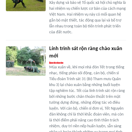
Xây dựng và bảo vệ Tổ quốc xã hội chủ nghĩa là
hai nhiệm vụ chiến lược cơ bản của cách mạng
Việt Nam. Hai nhiệm vụ này có mối quan hệ
gắn bó mật thiết, tác động qua lại và bổ trợ
lẫn nhau trong toàn bộ tiến trình phát triển
của đất nước.
Lính trinh sát rộn ràng chào xuân
mới
Mùa xuân về, khi mọi nhà đón Tết trong tiếng
nhạc, tiếng pháo sôi động, cán bộ, chiến sĩ
Tiểu đoàn Trinh sát 31 (Bộ Tham mưu Quân
khu 3) lại chào xuân bằng những buổi luyện
tập nghiêm túc. Tết của lính trinh sát rộn ràng
bởi những bước chân thoăn thoắt trên mặt
tường dựng đứng, những động tác võ điêu
luyện. Với cán bộ, chiến sĩ đơn vị, Tết Nguyên
đán không chỉ là thời khắc đoàn viên, mà còn
là thời điểm phải nâng cao tinh thần trách
nhiệm, duy trì nền nếp huấn luyện, sẵn sàng