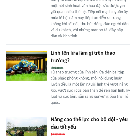
một nét sinh hoạt văn hóa đặc sắc được gìn
giữ qua nhiều thế hệ. Tiếp nối mạch nguồn ấy,
mùa lễ hội năm nay tiếp tục diễn ra trong
không khí sôi nổi, thu hút đông đảo người dân
và du khách, với những màn so tài đầy hấp
dẫn và kịch tính.
Lính tên lửa làm gì trên thao
trường?
Từ thao trường của lính tên lửa đến bãi tập
của pháo phòng không, mỗi nội dung huấn
luyện đều là một lần người lính trẻ vượt nắng
gió, vượt sức ì của bản thân để rèn bản lĩnh, kỷ
luật và sức bền, sẵn sàng giữ vững bầu trời Tổ
quốc.
Nâng cao thể lực cho bộ đội - yêu
cầu tất yếu