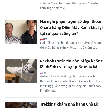
sĩ trong 'Sao nhập ngũ' 2025 phải cởi áo để
thực hiện nhiệm vụ.
Hai nghi phạm trộm 20 điện thoại
ở cửa hàng Điện Máy Xanh khai gì
tại cơ quan công an?
Hai đối tượng khai đã dùng xe máy chở nhau
đến cửa hàng Điện Máy Xanh để trộm cắp.
Reebok trước tin đồn bị 'gã khổng
lồ' thể thao Trung Quốc mua lại
Anta được cho là đang đàm phán mua lại
Reebok từ Authentic Brands Group, làm dấy
lên lo ngại về tương lai thương hiệu thể thao
lâu đời này.
Trekking khám phá hang Chà Lòi