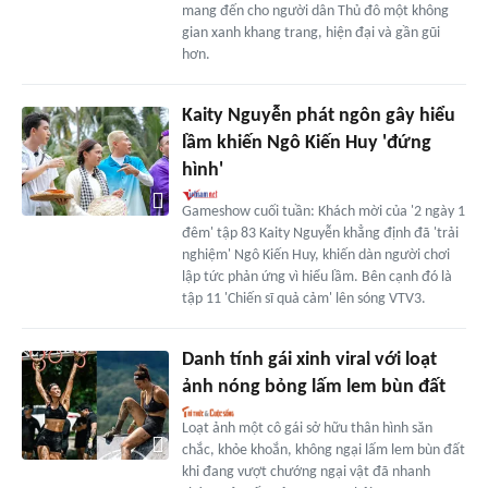
mang đến cho người dân Thủ đô một không
gian xanh khang trang, hiện đại và gần gũi
hơn.
Kaity Nguyễn phát ngôn gây hiểu
lầm khiến Ngô Kiến Huy 'đứng
hình'
Gameshow cuối tuần: Khách mời của '2 ngày 1
đêm' tập 83 Kaity Nguyễn khẳng định đã 'trải
nghiệm' Ngô Kiến Huy, khiến dàn người chơi
lập tức phản ứng vì hiểu lầm. Bên cạnh đó là
tập 11 'Chiến sĩ quả cảm' lên sóng VTV3.
Danh tính gái xinh viral với loạt
ảnh nóng bỏng lấm lem bùn đất
Loạt ảnh một cô gái sở hữu thân hình săn
chắc, khỏe khoắn, không ngại lấm lem bùn đất
khi đang vượt chướng ngại vật đã nhanh