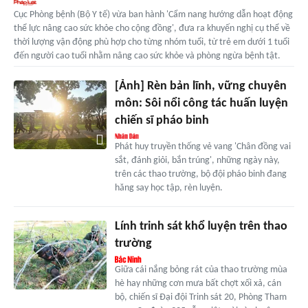
Cục Phòng bệnh (Bộ Y tế) vừa ban hành 'Cẩm nang hướng dẫn hoạt động
thể lực nâng cao sức khỏe cho cộng đồng', đưa ra khuyến nghị cụ thể về
thời lượng vận động phù hợp cho từng nhóm tuổi, từ trẻ em dưới 1 tuổi
đến người cao tuổi nhằm nâng cao sức khỏe và phòng ngừa bệnh tật.
[Ảnh] Rèn bản lĩnh, vững chuyên
môn: Sôi nổi công tác huấn luyện
chiến sĩ pháo binh
Phát huy truyền thống vẻ vang 'Chân đồng vai
sắt, đánh giỏi, bắn trúng', những ngày này,
trên các thao trường, bộ đội pháo binh đang
hăng say học tập, rèn luyện.
Lính trinh sát khổ luyện trên thao
trường
Giữa cái nắng bỏng rát của thao trường mùa
hè hay những cơn mưa bất chợt xối xả, cán
bộ, chiến sĩ Đại đội Trinh sát 20, Phòng Tham