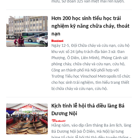
mưu, Sư đoàn 325 vẫn miệt mài rèn luyện.
Hơn 200 học sinh tiểu học trải
nghiệm kỹ năng chữa cháy, thoát
nạn
Ngày 12-5, Đội Chữa cháy và cứu nạn, cứu hộ
khu vực số 24 (phụ trách địa bàn 3 xã: Đan
Phượng, Ô Diên, Liên Minh), Phòng Cảnh sát
phòng cháy, chữa cháy và cứu nạn, cứu hộ,
Công an thành phố Hà Nội phối hợp với
Trường Tiểu học Vinschool Metropolis tổ chức
cho học sinh trải nghiệm, tìm hiểu trang thiết
bị chữa cháy và cứu nạn, cứu hộ.
Kịch tính lễ hội thả diều làng Bá
Dương Nội
Hằng năm, vào dịp rằm tháng Ba âm lịch, làng
Bá Dương Nội (xã Ô Diên, Hà Nội) lại tưng
bừng tổ chức lễ hội thi thả diều truyền thống –