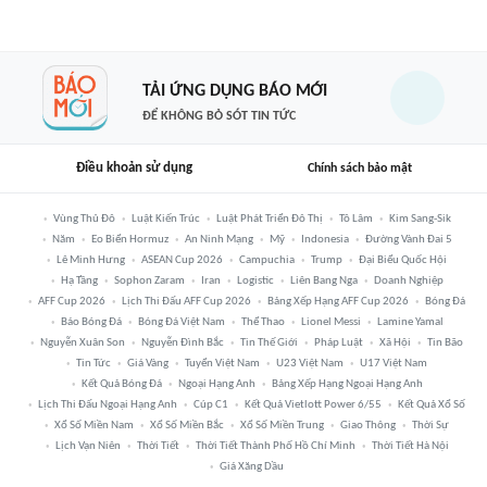
TẢI ỨNG DỤNG BÁO MỚI
ĐỂ KHÔNG BỎ SÓT TIN TỨC
Điều khoản sử dụng
Chính sách bảo mật
Vùng Thủ Đô
Luật Kiến Trúc
Luật Phát Triển Đô Thị
Tô Lâm
Kim Sang-Sik
Năm
Eo Biển Hormuz
An Ninh Mạng
Mỹ
Indonesia
Đường Vành Đai 5
Lê Minh Hưng
ASEAN Cup 2026
Campuchia
Trump
Đại Biểu Quốc Hội
Hạ Tầng
Sophon Zaram
Iran
Logistic
Liên Bang Nga
Doanh Nghiệp
AFF Cup 2026
Lịch Thi Đấu AFF Cup 2026
Bảng Xếp Hạng AFF Cup 2026
Bóng Đá
Báo Bóng Đá
Bóng Đá Việt Nam
Thể Thao
Lionel Messi
Lamine Yamal
Nguyễn Xuân Son
Nguyễn Đình Bắc
Tin Thế Giới
Pháp Luật
Xã Hội
Tin Bão
Tin Tức
Giá Vàng
Tuyển Việt Nam
U23 Việt Nam
U17 Việt Nam
Kết Quả Bóng Đá
Ngoại Hạng Anh
Bảng Xếp Hạng Ngoại Hạng Anh
Lịch Thi Đấu Ngoại Hạng Anh
Cúp C1
Kết Quả Vietlott Power 6/55
Kết Quả Xổ Số
Xổ Số Miền Nam
Xổ Số Miền Bắc
Xổ Số Miền Trung
Giao Thông
Thời Sự
Lịch Vạn Niên
Thời Tiết
Thời Tiết Thành Phố Hồ Chí Minh
Thời Tiết Hà Nội
Giá Xăng Dầu