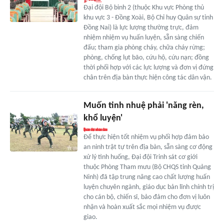
Đại đội Bộ binh 2 (thuộc Khu vực Phòng thủ
khu vực 3 - Đồng Xoài, Bộ Chỉ huy Quân sự tỉnh
Đồng Nai) là lực lượng thường trực, đảm
nhiệm nhiệm vụ huấn luyện, sẵn sàng chiến
đấu; tham gia phòng cháy, chữa cháy rừng;
phòng, chống lụt bão, cứu hộ, cứu nạn; đồng
thời phối hợp với các lực lượng và đơn vị đứng
chân trên địa bàn thực hiện công tác dân vận.
Muốn tinh nhuệ phải 'năng rèn,
khổ luyện'
Để thực hiện tốt nhiệm vụ phối hợp đảm bảo
an ninh trật tự trên địa bàn, sẵn sàng cơ động
xử lý tình huống, Đại đội Trinh sát cơ giới
thuộc Phòng Tham mưu (Bộ CHQS tỉnh Quảng
Ninh) đã tập trung nâng cao chất lượng huấn
luyện chuyên ngành, giáo dục bản lĩnh chính trị
cho cán bộ, chiến sĩ, bảo đảm cho đơn vị luôn
nhận và hoàn xuất sắc mọi nhiệm vụ được
giao.