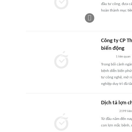
đầu tư công, đưa c
hoàn thành mục tiêu
Công ty CP Th
biến động
1
liên quan
Trong bối cảnh ngàn
bệnh diễn biến phức
tư công nghệ, mở r
nghiệp duy trì đà t
Dịch tả lợn c
2199
liê
Từ đầu năm đến nay,
con lợn mắc bệnh, c