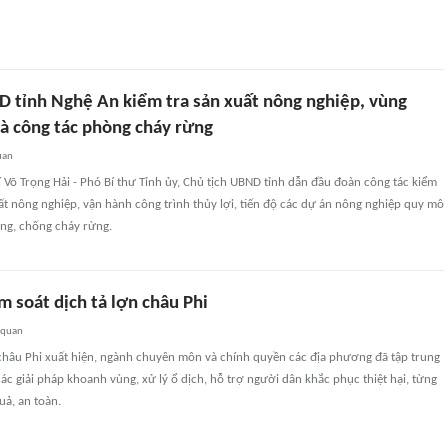
D tỉnh Nghệ An kiểm tra sản xuất nông nghiệp, vùng
và công tác phòng cháy rừng
uan
 Võ Trọng Hải - Phó Bí thư Tỉnh ủy, Chủ tịch UBND tỉnh dẫn đầu đoàn công tác kiểm
uất nông nghiệp, vận hành công trình thủy lợi, tiến độ các dự án nông nghiệp quy mô
òng, chống cháy rừng.
 soát dịch tả lợn châu Phi
 quan
 châu Phi xuất hiện, ngành chuyên môn và chính quyền các địa phương đã tập trung
các giải pháp khoanh vùng, xử lý ổ dịch, hỗ trợ người dân khắc phục thiệt hại, từng
uả, an toàn.