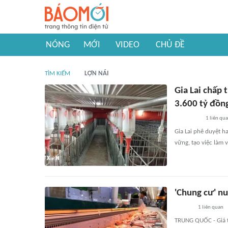
NÓNG
MỚI
VIDEO
CHỦ ĐỀ
TÌM KIẾM
LỢN NÁI
Gia Lai chấp 
3.600 tỷ đồn
1
liên qu
Gia Lai phê duyệt h
vững, tạo việc làm v
'Chung cư' nu
1
liên quan
TRUNG QUỐC - Giá th