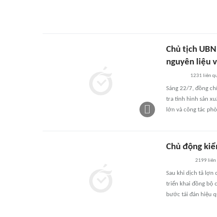
Chủ tịch UBN
nguyên liệu 
1231
liên q
Sáng 22/7, đồng chí
tra tình hình sản x
lớn và công tác ph
Chủ động kiểm
2199
liên
Sau khi dịch tả lợn
triển khai đồng bộ 
bước tái đán hiệu q