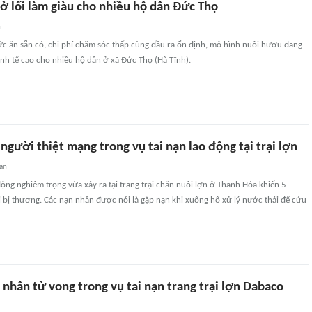
 lối làm giàu cho nhiều hộ dân Đức Thọ
n
ức ăn sẵn có, chi phí chăm sóc thấp cùng đầu ra ổn định, mô hình nuôi hươu đang
inh tế cao cho nhiều hộ dân ở xã Đức Thọ (Hà Tĩnh).
người thiệt mạng trong vụ tai nạn lao động tại trại lợn
uan
động nghiêm trọng vừa xảy ra tại trang trại chăn nuôi lợn ở Thanh Hóa khiến 5
 bị thương. Các nạn nhân được nói là gặp nạn khi xuống hố xử lý nước thải để cứu
nhân tử vong trong vụ tai nạn trang trại lợn Dabaco