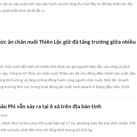
ác dự án sản xuất mới vào vận hành và mở rộng thu hút đầu tư để tạo thêm dư địa
 phát triển kinh tế đã đề ra.
ức ăn chăn nuôi Thiên Lộc giữ đà tăng trưởng giữa nhiều
h chăn nuôi đối mặt với nhiều khó khăn do giá nguyên liệu đầu vào tăng và dịch
 tạp, Công ty CP Thức ăn chăn nuôi Thiên Lộc đã chủ động điều chỉnh sản xuất, đầu
ộng thị trường và tăng cường đồng hành cùng người chăn nuôi. Nhờ đó, doanh
ăng trưởng tích cực trong hoạt động sản xuất, kinh doanh 6 tháng đầu năm 2026.
hâu Phi vẫn xảy ra tại 6 xã trên địa bàn tỉnh
n quan
 bệnh Dịch tả lợn châu Phi xuất hiện tại 27 xã, phường trên địa bàn tỉnh, khiến 938
hết và buộc phải tiêu hủy với tổng khối lượng 43.035 kg.