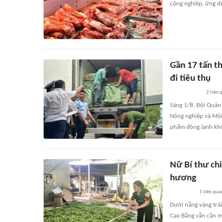
công nghiệp, ứng d
Gần 17 tấn t
đi tiêu thụ
2
liên 
Sáng 1/8, Đội Quản 
Nông nghiệp và Môi
phẩm đông lạnh kh
Nữ Bí thư ch
hương
1
liên qua
Dưới nắng vàng trải
Cao Bằng vẫn cần m