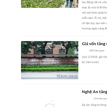
lao động vất vả, nh
mạc ấy vừa là Bí th
với mô hình phát tr
mỗi năm. Ở chị, hội
sở tận tụy, tạo nên
hương ngày càng đổ
Giá vốn tăng
800
liên quan
Quý 2/2026, giá vố
kỳ năm trước.
Nghệ An tăng
414
liên qu
Áp lực tăng trưởng