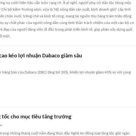
ưng nụ cười hiền hậu vẫn luôn rạng rỡ. Ít ai nghĩ, người phụ nữ dân tộc Nùng mộc
ư Chi bộ kiêm Trưởng xóm, vừa là 'Hộ nông dân sản xuất, kinh doanh giỏi' cấp tỉnh
iển chăn nuôi, trồng chè và kinh tế rừng, mang lại nguồn thu hàng trăm triệu động
 tụ sự chất phác của người nông dân cùng tinh thần trách nhiệm của một cán bộ cơ
 vẻ đẹp của người đảng viên đi đầu trong phát triển kinh tế, góp phần xây dựng quê
i mới.
 cao kéo lợi nhuận Dabaco giảm sâu
n hàng bán của Dabaco (DBC) tăng tới 20%, khiến lợi nhuận giảm 43% so với cùng
 tốc cho mục tiêu tăng trưởng
an
 trong những tháng cuối năm đang thúc đẩy Nghệ An đồng loạt tăng tốc giải ngân