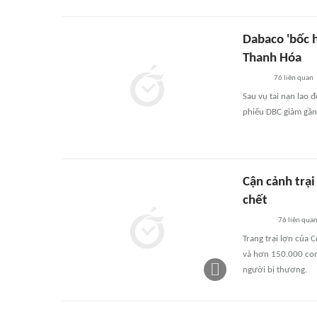
Dabaco 'bốc h
Thanh Hóa
76
liên quan
Sau vụ tai nạn lao 
phiếu DBC giảm gần
Cận cảnh trại
chết
76
liên qua
Trang trại lợn của
và hơn 150.000 con 
người bị thương.