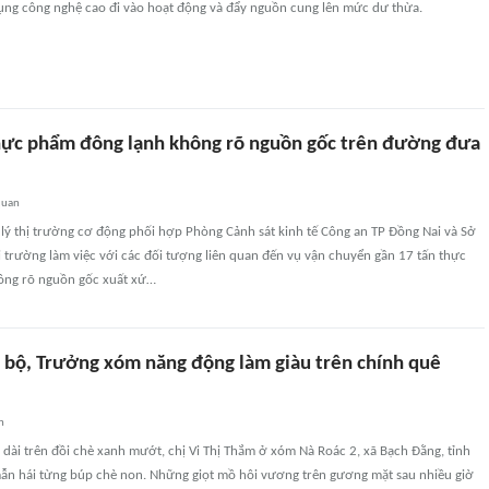
ụng công nghệ cao đi vào hoạt động và đẩy nguồn cung lên mức dư thừa.
hực phẩm đông lạnh không rõ nguồn gốc trên đường đưa
quan
lý thị trường cơ động phối hợp Phòng Cảnh sát kinh tế Công an TP Đồng Nai và Sở
 trường làm việc với các đối tượng liên quan đến vụ vận chuyển gần 17 tấn thực
ông rõ nguồn gốc xuất xứ…
i bộ, Trưởng xóm năng động làm giàu trên chính quê
n
 dài trên đồi chè xanh mướt, chị Vi Thị Thắm ở xóm Nà Roác 2, xã Bạch Đằng, tỉnh
ẫn hái từng búp chè non. Những giọt mồ hôi vương trên gương mặt sau nhiều giờ