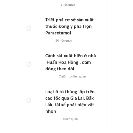
1
liên quan
Triệt phá cơ sở sản xuất
thuốc Đông y pha trộn
Paracetamol
20
liên quan
Cảnh sát xuất hiện ở nhà
'Huấn Hoa Hồng', đám
đông theo dõi
7 giờ
14
liên quan
Loạt ô tô thủng lốp trên
cao tốc qua Gia Lai, Đắk
Lắk, tài xế phát hiện vật
nhọn
8
liên quan