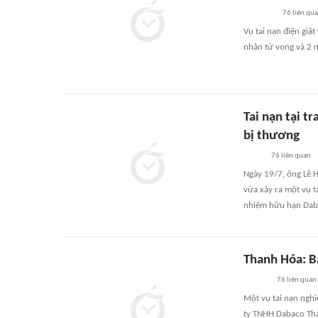
76
liên qu
Vụ tai nạn điện giật
nhân tử vong và 2 
Tai nạn tại t
bị thương
76
liên quan
Ngày 19/7, ông Lê 
vừa xảy ra một vụ t
nhiệm hữu hạn Daba
Thanh Hóa: B
76
liên quan
Một vụ tai nạn nghi
ty TNHH Dabaco Th