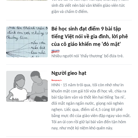
sinh đã viết nên bài văn khiến giáo viên tức
giận và chấm 0 điểm.
Bé học sinh đạt điểm 9 bài tập
tiếng Việt nói về gia đình, lời phê
của cô giáo khiến mẹ 'đỏ mặt'
Nhiều người nói 'thấy thương' bố đứa trẻ.
Người gieo hạt
HNN - 15 năm trôi qua, tôi còn nhớ như in
khuôn mặt con gái tôi vừa đi học về, chìa ra
bài tập làm văn và thốt lên hai tiếng 'ba nì',
đôi mắt ngân ngấn nước, giọng nói nghèn
nghẹn. Liếc qua, điểm số 4,5 cùng lời phê
bằng mực đỏ của giáo viên đập ngay vào mắt.
Tôi an ủi con rồi giữ lại bài văn đến tận hôm
nay, như một kỷ niệm khó quên này.