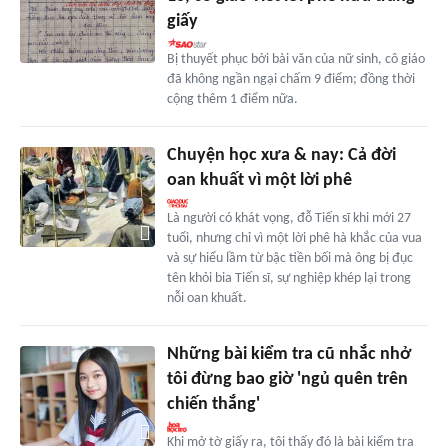
giấy
Bị thuyết phục bởi bài văn của nữ sinh, cô giáo
đã không ngần ngại chấm 9 điểm; đồng thời
cộng thêm 1 điểm nữa.
Chuyện học xưa & nay: Cả đời
oan khuất vì một lời phê
Là người có khát vọng, đỗ Tiến sĩ khi mới 27
tuổi, nhưng chỉ vì một lời phê hà khắc của vua
và sự hiểu lầm từ bậc tiền bối mà ông bị đục
tên khỏi bia Tiến sĩ, sự nghiệp khép lại trong
nỗi oan khuất.
Những bài kiểm tra cũ nhắc nhở
tôi đừng bao giờ 'ngủ quên trên
chiến thắng'
Khi mở tờ giấy ra, tôi thấy đó là bài kiểm tra