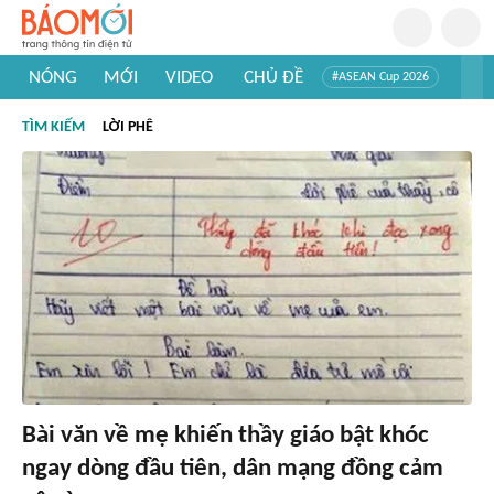
NÓNG
MỚI
VIDEO
CHỦ ĐỀ
#ASEAN Cup 2026
#Trí tuệ nhân tạo
#Mỹ - Iran
#Khám phá Việt Nam
TÌM KIẾM
LỜI PHÊ
#Khám phá thế giới
Bài văn về mẹ khiến thầy giáo bật khóc
ngay dòng đầu tiên, dân mạng đồng cảm