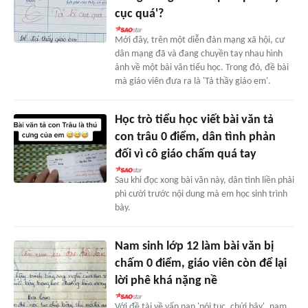
cục quá'?
Mới đây, trên một diễn đàn mạng xã hội, cư
dân mạng đã và đang chuyền tay nhau hình
ảnh về một bài văn tiểu học. Trong đó, đề bài
mà giáo viên đưa ra là 'Tả thầy giáo em'.
Học trò tiểu học viết bài văn tả
con trâu 0 điểm, dân tình phản
đối vì cô giáo chấm quá tay
Sau khi đọc xong bài văn này, dân tình liền phải
phì cười trước nội dung mà em học sinh trình
bày.
Nam sinh lớp 12 làm bài văn bị
chấm 0 điểm, giáo viên còn để lại
lời phê khá nặng nề
Với đề tài về vấn nạn 'nói tục, chửi bậy', nam