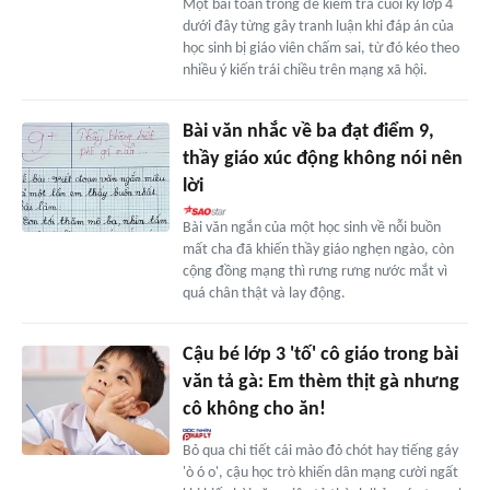
Một bài toán trong đề kiểm tra cuối kỳ lớp 4
dưới đây từng gây tranh luận khi đáp án của
học sinh bị giáo viên chấm sai, từ đó kéo theo
nhiều ý kiến trái chiều trên mạng xã hội.
Bài văn nhắc về ba đạt điểm 9,
thầy giáo xúc động không nói nên
lời
Bài văn ngắn của một học sinh về nỗi buồn
mất cha đã khiến thầy giáo nghẹn ngào, còn
cộng đồng mạng thì rưng rưng nước mắt vì
quá chân thật và lay động.
Cậu bé lớp 3 'tố' cô giáo trong bài
văn tả gà: Em thèm thịt gà nhưng
cô không cho ăn!
Bỏ qua chi tiết cái mào đỏ chót hay tiếng gáy
'ò ó o', cậu học trò khiến dân mạng cười ngất