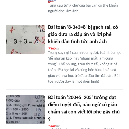
Từng câu từng chữ của bài văn có thể khiến
người đọc 'ám ảnh'.
Bài toán '8-3+3=8' bị gạch sai, cô
giáo đưa ra đáp án và lời phê
khiến dân tình tức anh ách
Trong suy nghĩ của nhiều người, toán tiểu học
'dễ như ăn kẹo' hay 'nhắm mắt làm cũng
xong'. Thế nhưng, trên thực tế, không ít bài
toán tiểu học lại vô cùng hóc búa, khiến cả
giáo viên và học trò đau đầu tìm đáp án. Bài
toán dưới đây là một điển hình!
Bài toán '200+5=205' tưởng đạt
điểm tuyệt đối, nào ngờ cô giáo
chấm sai còn viết lời phê gây chú
ý