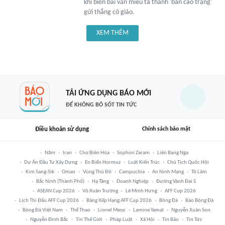
khi biến bài văn miêu tả thành 'bản cáo trạng'
gửi thẳng cô giáo.
XEM THÊM
TẢI ỨNG DỤNG BÁO MỚI
ĐỂ KHÔNG BỎ SÓT TIN TỨC
Điều khoản sử dụng
Chính sách bảo mật
Năm
Iran
Chợ Biên Hòa
Sophon Zaram
Liên Bang Nga
Dự Án Đầu Tư Xây Dựng
Eo Biển Hormuz
Luật Kiến Trúc
Chủ Tịch Quốc Hội
Kim Sang-Sik
Oman
Vùng Thủ Đô
Campuchia
An Ninh Mạng
Tô Lâm
Bắc Ninh (thành Phố)
Hạ Tầng
Doanh Nghiệp
Đường Vành Đai 5
ASEAN Cup 2026
Võ Xuân Trường
Lê Minh Hưng
AFF Cup 2026
Lịch Thi Đấu AFF Cup 2026
Bảng Xếp Hạng AFF Cup 2026
Bóng Đá
Báo Bóng Đá
Bóng Đá Việt Nam
Thể Thao
Lionel Messi
Lamine Yamal
Nguyễn Xuân Son
Nguyễn Đình Bắc
Tin Thế Giới
Pháp Luật
Xã Hội
Tin Bão
Tin Tức