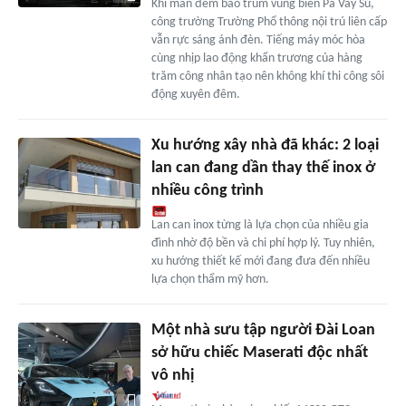
Khi màn đêm bao trùm vùng biên Pà Vầy Sủ,
công trường Trường Phổ thông nội trú liên cấp
vẫn rực sáng ánh đèn. Tiếng máy móc hòa
cùng nhịp lao động khẩn trương của hàng
trăm công nhân tạo nên không khí thi công sôi
động xuyên đêm.
Xu hướng xây nhà đã khác: 2 loại
lan can đang dần thay thế inox ở
nhiều công trình
Lan can inox từng là lựa chọn của nhiều gia
đình nhờ độ bền và chi phí hợp lý. Tuy nhiên,
xu hướng thiết kế mới đang đưa đến nhiều
lựa chọn thẩm mỹ hơn.
Một nhà sưu tập người Đài Loan
sở hữu chiếc Maserati độc nhất
vô nhị