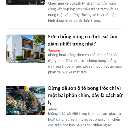
Chiếc siêu xe Bugatti Mistral mui trần cuối
cùng kết hợp lớp sơn màu trắng trơn với sứ
nung thật và những đường vẽ tay thể hiện
hình dạng hình học ẩn bên trong.
Sơn chống nóng có thực sự làm
giảm nhiệt trong nhà?
Không hoạt động theo cơ chế làm mát chủ
động như điều hòa, sơn chống nóng khẳng
định giá trị bằng việc tạo ra một chiếc áo giáp
phản xạ bức xạ mặt trời.
Đừng để sơn ô tô bong tróc chỉ vì
một bãi phân chim, đây là cách xử
lý
không ít tài xế Việt từng trải qua cảm giác 'tá
hỏa' khi phát hiện những vệt phân chim chễm
chệ trên nóc hay nắp capo. Nhiều người