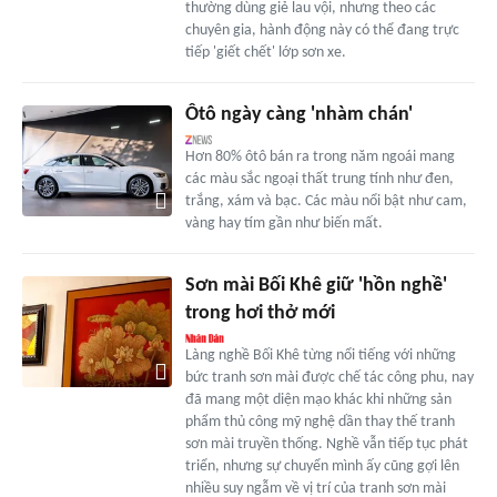
thường dùng giẻ lau vội, nhưng theo các
chuyên gia, hành động này có thể đang trực
tiếp 'giết chết' lớp sơn xe.
Ôtô ngày càng 'nhàm chán'
Hơn 80% ôtô bán ra trong năm ngoái mang
các màu sắc ngoại thất trung tính như đen,
trắng, xám và bạc. Các màu nổi bật như cam,
vàng hay tím gần như biến mất.
Sơn mài Bối Khê giữ 'hồn nghề'
trong hơi thở mới
Làng nghề Bối Khê từng nổi tiếng với những
bức tranh sơn mài được chế tác công phu, nay
đã mang một diện mạo khác khi những sản
phẩm thủ công mỹ nghệ dần thay thế tranh
sơn mài truyền thống. Nghề vẫn tiếp tục phát
triển, nhưng sự chuyển mình ấy cũng gợi lên
nhiều suy ngẫm về vị trí của tranh sơn mài