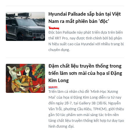
Hyundai Palisade sắp bán tại Việt
Nam ra mắt phiên bản 'độc'
Độc bản Palisade này phát triển dựa trên biến
thể XRT Pro, nay được tinh chỉnh bởi bộ phận
N hiệu suất cao của Hyundai với nhiều trang bị
chuyên dụng.
Đậm chất liệu truyền thống trong
triển lãm sơn mài của họa sĩ Đặng
Kim Long
Triển lãm cá nhân chủ đề 'Mình Hạc Xương
Mai' của họa sĩ Đặng Kim Long diễn ra từ nay
đến ngày 28-7, tại Gallery 3B (38/6i, Nguyễn
Văn Trỗi, phường Cầu Kiệu, TPHCM), giới thiệu
gần 50 tác phẩm sơn mài sáng tác trên nền
tảng chất liệu truyền thống kết hợp tư duy tạo
hình đương đại.