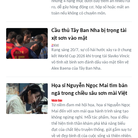
nhưng 4 hạng mục dưới đây tiềm ẩn nhiều rủi
ro, dễ gây hỏng động cơ, hộp số hoặc mất an
toàn nếu không có chuyên môn.
Cầu thủ Tây Ban Nha bị trọng tài
xịt sơn vào mặt
Rạng sáng 20/7, sự cố hài hước xảy ra ở chung
kết World Cup 2026 khi trọng tài Slavko Vincic
vô tình xịt bình sơn đánh dấu vào mặt tiền vệ
Alex Baena của Tây Ban Nha.
Họa sĩ Nguyễn Ngọc Mai tìm bản
ngã trong chiều sâu sơn mài Việt
Từ niềm đam mê hội họa, họa sĩ Nguyễn Ngọc
Mai đến với sơn mài qua hành trình sáng tạo
không ngừng nghỉ. Mỗi tác phẩm, họa sĩ đều
thể hiện tinh thần khám phá khả năng biểu
đạt của chất liệu truyền thống, gửi gắm suy tư
về vẻ đẹp bình dị của cuộc sống và thiên nhiên.