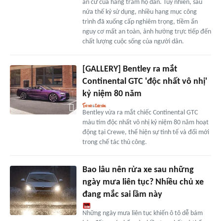
an cư của hàng trăm hộ dân. Tuy nhiên, sau
nửa thế kỷ sử dụng, nhiều hạng mục công
trình đã xuống cấp nghiêm trọng, tiềm ẩn
nguy cơ mất an toàn, ảnh hưởng trực tiếp đến
chất lượng cuộc sống của người dân.
[GALLERY] Bentley ra mắt
Continental GTC 'độc nhất vô nhị'
kỷ niệm 80 năm
Bentley vừa ra mắt chiếc Continental GTC
màu tím độc nhất vô nhị kỷ niệm 80 năm hoạt
động tại Crewe, thể hiện sự tinh tế và đổi mới
trong chế tác thủ công.
Bao lâu nên rửa xe sau những
ngày mưa liên tục? Nhiều chủ xe
đang mắc sai lầm này
Những ngày mưa liên tục khiến ô tô dễ bám