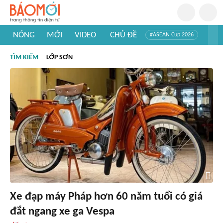
NÓNG
MỚI
VIDEO
CHỦ ĐỀ
#ASEAN Cup 2026
#Trí tuệ nhân tạo
#Mỹ - Iran
#Khám phá Việt Nam
TÌM KIẾM
LỚP SƠN
#Khám phá thế giới
Xe đạp máy Pháp hơn 60 năm tuổi có giá
đắt ngang xe ga Vespa