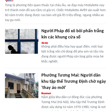
Từng là phương tiện quen thuộc tại châu Âu, xe đạp máy Mobylette nay
trở thành món đồ sưu tầm có giá trị. Chiếc Mobylette AV89 sản xuất hơn
60 năm trước đang được rao bán với giá 85 triệu đồng, ngang nhiều xe
tay ga mới.
Người Pháp đổ xô bôi phấn trắng
kín các khung cửa sổ
Không phải điều hòa hay quạt điện, một loại
bột trắng vốn chỉ dùng để pha sơn và tẩy rửa
đang được người Pháp săn lùng giữa mùa hè
khắc nghiệt.
Phường Tương Mai: Người dân
khu tập thể Trương Định chờ ngày
'thay áo mới'
Nằm giữa khu dân cư đông đúc của phường
Tương Mai (Hà Nội), khu tập thể Trương Định
được xây dựng từ năm 1970-1980, từng là nơi