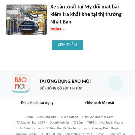
Xe sản xuất tại Mỹ đối mặt bài
kiểm tra khắt khe tại thị trường
Nhật Bản
XEM THÊM
TẢI ỨNG DỤNG BÁO MỚI
ĐỂ KHÔNG BỎ SÓT TIN TỨC
Điều khoản sử dụng
Chính sách bảo mật
Năm
Liên Bang Nga
Tuyên Quang
Ngày Văn Hóa Việt Nam
Tết Nguyên Đán 2027
Doanh Nghiệp
Tô Lâm
THPT Chuyên Tuyên Quang
Eo Biển Hormuz
Bộ Giáo Dục Và Đào Tạo
Iran
Phương Diễm Huyền
Slimaura Care X3
Luật Xuất Bản
Phạm Ngọc Thưởng
Oman
Trần Cẩm Tú