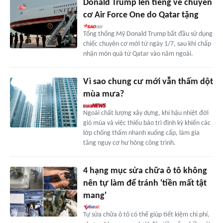
Donald Trump lên tiếng về chuyên
cơ Air Force One do Qatar tặng
Tổng thống Mỹ Donald Trump bắt đầu sử dụng
chiếc chuyên cơ mới từ ngày 1/7, sau khi chấp
nhận món quà từ Qatar vào năm ngoái.
Vì sao chung cư mới vẫn thấm dột
mùa mưa?
Ngoài chất lượng xây dựng, khí hậu nhiệt đới
gió mùa và việc thiếu bảo trì định kỳ khiến các
lớp chống thấm nhanh xuống cấp, làm gia
tăng nguy cơ hư hỏng công trình.
4 hạng mục sửa chữa ô tô không
nên tự làm để tránh 'tiền mất tật
mang'
Tự sửa chữa ô tô có thể giúp tiết kiệm chi phí,