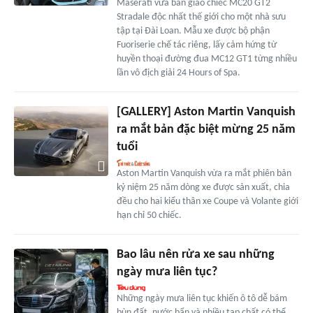
Maserati vừa bàn giao chiếc MC20 GT2
Stradale độc nhất thế giới cho một nhà sưu
tập tại Đài Loan. Mẫu xe được bộ phận
Fuoriserie chế tác riêng, lấy cảm hứng từ
huyền thoại đường đua MC12 GT1 từng nhiều
lần vô địch giải 24 Hours of Spa.
[GALLERY] Aston Martin Vanquish
ra mắt bản đặc biệt mừng 25 năm
tuổi
Aston Martin Vanquish vừa ra mắt phiên bản
kỷ niệm 25 năm dòng xe được sản xuất, chia
đều cho hai kiểu thân xe Coupe và Volante giới
hạn chỉ 50 chiếc.
Bao lâu nên rửa xe sau những
ngày mưa liên tục?
Những ngày mưa liên tục khiến ô tô dễ bám
bùn đất, nước bẩn và nhiều tạp chất có thể