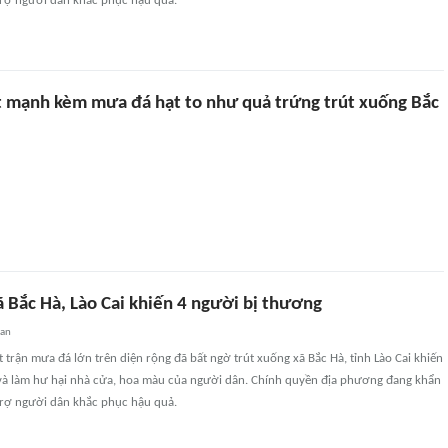
 trợ người dân khắc phục hậu quả.
ật mạnh kèm mưa đá hạt to như quả trứng trút xuống Bắc
 Bắc Hà, Lào Cai khiến 4 người bị thương
uan
 trận mưa đá lớn trên diện rộng đã bất ngờ trút xuống xã Bắc Hà, tỉnh Lào Cai khiến
và làm hư hại nhà cửa, hoa màu của người dân. Chính quyền địa phương đang khẩn
 trợ người dân khắc phục hậu quả.