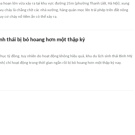
ỏa hoạn lớn vừa xảy ra tại khu vực đường 25m (phường Thanh Liệt, Hà Nội), xung
ụ cháy là chằng chịt các nhà xưởng, hàng quán mọc lên trái phép trên đất nông
uy cơ cháy nổ tiềm ẩn có thể xảy ra.
inh thái bị bỏ hoang hơn một thập kỷ
ục tỷ đồng, tuy nhiên do hoạt động không hiệu quả, khu du lịch sinh thái Bình Mỹ
nh) chỉ hoạt động trong thời gian ngắn rồi bị bỏ hoang hơn một thập kỷ nay.