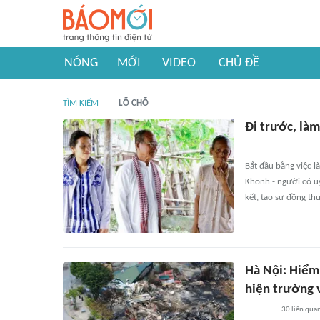
NÓNG
MỚI
VIDEO
CHỦ ĐỀ
TÌM KIẾM
LỖ CHỖ
Đi trước, là
Bắt đầu bằng việc 
Khonh - người có u
kết, tạo sự đồng th
Hà Nội: Hiểm
hiện trường 
30
liên qua