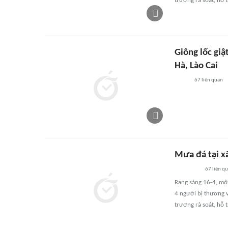
trương rà soát, hỗ
Giông lốc gi
Hà, Lào Cai
67
liên quan
Mưa đá tại xã
67
liên q
Rạng sáng 16-4, một
4 người bị thương 
trương rà soát, hỗ