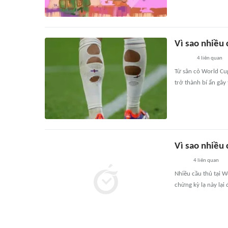
Vì sao nhiều 
4
liên quan
Từ sân cỏ World Cup
trở thành bí ẩn gây
Vì sao nhiều 
4
liên quan
Nhiều cầu thủ tại 
chừng kỳ lạ này lạ