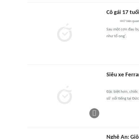
Cô gái 17 tuổ
447
liên qua
Sau một cơn đau bụn
như tổ ong'.
Siêu xe Ferra
Đặc biệt hơn, chiếc
số' nổi tiếng tại Đức
Nghệ An: Giôn