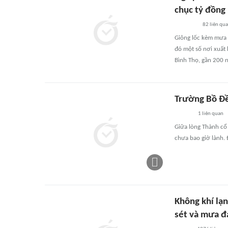
chục tỷ đồng
82
liên qu
Giông lốc kèm mưa l
đó một số nơi xuất 
Bình Thọ, gần 200 n
Trường Bồ Đề
1
liên quan
Giữa lòng Thành cổ
chưa bao giờ lành.
Không khí lạn
sét và mưa đ