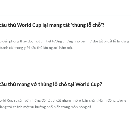
cầu thủ World Cup lại mang tất 'thủng lỗ chỗ'?
 đến phòng thay đồ, một chi tiết tưởng chừng nhỏ bé như đôi tất bị cắt lỗ lại đang
 tranh cãi trong giới cầu thủ lẫn người hâm mộ.
cầu thủ mang vớ thủng lỗ chỗ tại World Cup?
World Cup ra sân với những đôi tất bị cắt nham nhở ở bắp chân. Hành động tưởng
i đang trở thành một xu hướng phổ biến trong môn bóng đá.