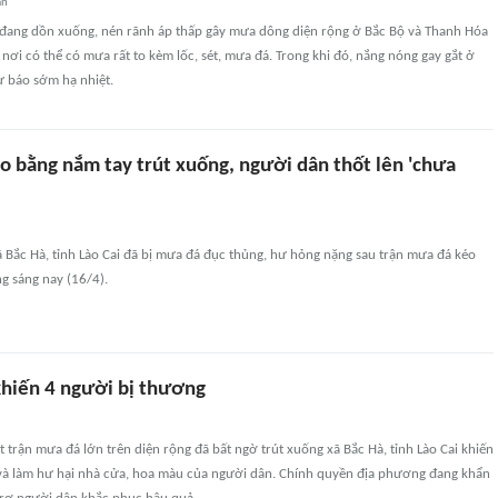
an
 đang dồn xuống, nén rãnh áp thấp gây mưa dông diện rộng ở Bắc Bộ và Thanh Hóa
nơi có thể có mưa rất to kèm lốc, sét, mưa đá. Trong khi đó, nắng nóng gay gắt ở
 báo sớm hạ nhiệt.
o bằng nắm tay trút xuống, người dân thốt lên 'chưa
ã Bắc Hà, tỉnh Lào Cai đã bị mưa đá đục thủng, hư hỏng nặng sau trận mưa đá kéo
g sáng nay (16/4).
hiến 4 người bị thương
 trận mưa đá lớn trên diện rộng đã bất ngờ trút xuống xã Bắc Hà, tỉnh Lào Cai khiến
và làm hư hại nhà cửa, hoa màu của người dân. Chính quyền địa phương đang khẩn