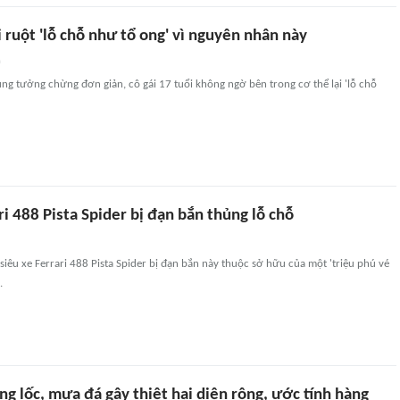
i ruột 'lỗ chỗ như tổ ong' vì nguyên nhân này
n
g tưởng chừng đơn giản, cô gái 17 tuổi không ngờ bên trong cơ thể lại 'lỗ chỗ
ri 488 Pista Spider bị đạn bắn thủng lỗ chỗ
 siêu xe Ferrari 488 Pista Spider bị đạn bắn này thuộc sở hữu của một 'triệu phú vé
.
g lốc, mưa đá gây thiệt hại diện rộng, ước tính hàng