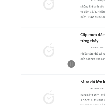
4276
liên qu
Không khí lạnh yếu
từ đêm 16/4. Nhiều 
miền Trung được dự
Clip mưa đá t
từng thấy'
67
liên quan
Nhiều căn nhà tại x
đến bất ngờ vào rạn
Mưa đá lớn k
67
liên quan
Rạng sáng 16/4, một
4 người bị thương 