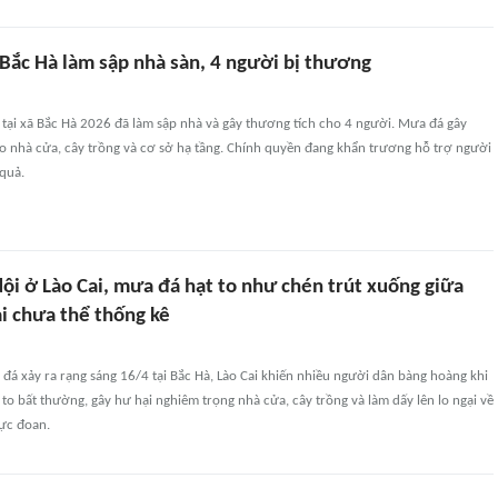
Bắc Hà làm sập nhà sàn, 4 người bị thương
 tại xã Bắc Hà 2026 đã làm sập nhà và gây thương tích cho 4 người. Mưa đá gây
ho nhà cửa, cây trồng và cơ sở hạ tầng. Chính quyền đang khẩn trương hỗ trợ người
quả.
ội ở Lào Cai, mưa đá hạt to như chén trút xuống giữa
i chưa thể thống kê
á xảy ra rạng sáng 16/4 tại Bắc Hà, Lào Cai khiến nhiều người dân bàng hoàng khi
n to bất thường, gây hư hại nghiêm trọng nhà cửa, cây trồng và làm dấy lên lo ngại về
cực đoan.