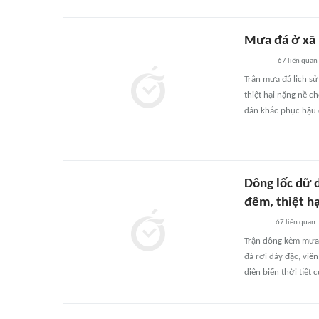
Mưa đá ở xã 
67
liên quan
Trận mưa đá lịch sử
thiệt hại nặng nề c
dân khắc phục hậu 
Dông lốc dữ d
đêm, thiệt hạ
67
liên quan
Trận dông kèm mưa đ
đá rơi dày đặc, viê
diễn biến thời tiết 