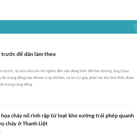
m trước để dân làm theo
làm trước, từ sửa nhà cho hộ nghèo đến vận động hiến đất làm đường, ông Chau
y tín trong đồng bào Khmer ở ấp Bà Đen, xã An Cư góp phần lan tỏa tinh thần đoàn
uận trong cộng đồng.
 họa cháy nổ rình rập từ loạt kho xưởng trái phép quanh
vụ cháy ở Thanh Liệt
n