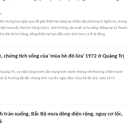
an
ớn trong hai ngày qua đã gây thiệt hại nặng tại nhiều địa phương ở Nghệ An, trong
hiện mưa đá, làm hư hỏng nhà ở, ảnh hưởng sản xuất và hạ tầng. Riêng tại xã Thanh
hà dân bị hư hỏng, tổng thiệt hại ban đầu ước tính hơn 11,8 tỷ đồng.
, chứng tích sống của 'mùa hè đỏ lửa' 1972 ở Quảng Trị
 Quảng Trị, có một công trình vẫn mang trên mình những vết thương chiến tranh
 Đó là Trường Bồ Đề, chứng tích của 81 ngày đêm 'mùa hè đỏ lửa' năm 1972.
h tràn xuống, Bắc Bộ mưa dông diện rộng, nguy cơ lốc,
á