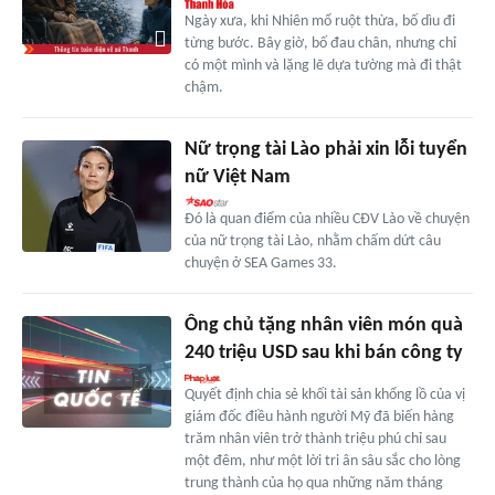
Ngày xưa, khi Nhiên mổ ruột thừa, bố dìu đi
từng bước. Bây giờ, bố đau chân, nhưng chỉ
có một mình và lặng lẽ dựa tường mà đi thật
chậm.
Nữ trọng tài Lào phải xin lỗi tuyển
nữ Việt Nam
Đó là quan điểm của nhiều CĐV Lào về chuyện
của nữ trọng tài Lào, nhằm chấm dứt câu
chuyện ở SEA Games 33.
Ông chủ tặng nhân viên món quà
240 triệu USD sau khi bán công ty
Quyết định chia sẻ khối tài sản khổng lồ của vị
giám đốc điều hành người Mỹ đã biến hàng
trăm nhân viên trở thành triệu phú chỉ sau
một đêm, như một lời tri ân sâu sắc cho lòng
trung thành của họ qua những năm tháng