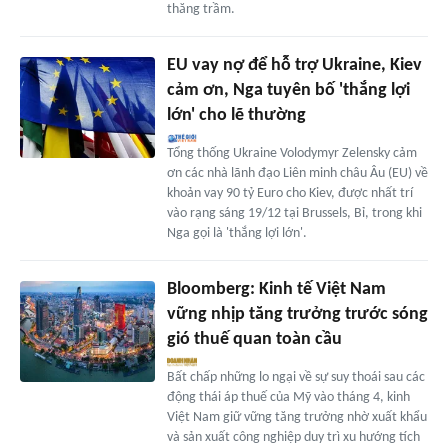
thăng trầm.
EU vay nợ để hỗ trợ Ukraine, Kiev
cảm ơn, Nga tuyên bố 'thắng lợi
lớn' cho lẽ thường
Tổng thống Ukraine Volodymyr Zelensky cảm
ơn các nhà lãnh đạo Liên minh châu Âu (EU) về
khoản vay 90 tỷ Euro cho Kiev, được nhất trí
vào rạng sáng 19/12 tại Brussels, Bỉ, trong khi
Nga gọi là 'thắng lợi lớn'.
Bloomberg: Kinh tế Việt Nam
vững nhịp tăng trưởng trước sóng
gió thuế quan toàn cầu
Bất chấp những lo ngại về sự suy thoái sau các
động thái áp thuế của Mỹ vào tháng 4, kinh
Việt Nam giữ vững tăng trưởng nhờ xuất khẩu
và sản xuất công nghiệp duy trì xu hướng tích