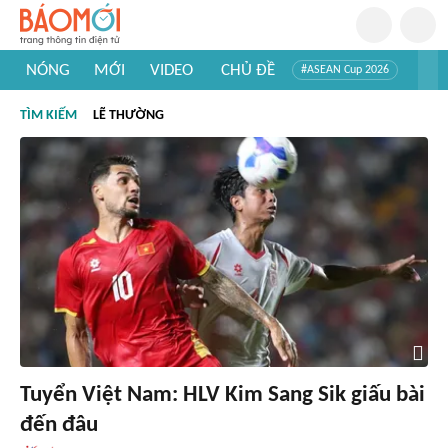
NÓNG
MỚI
VIDEO
CHỦ ĐỀ
#ASEAN Cup 2026
#Tuyển sinh đại học 2026
#Trí tuệ nhân tạo
#Mỹ - Iran
TÌM KIẾM
LẼ THƯỜNG
#Khám phá Việt Nam
#Khám phá thế giới
Tuyển Việt Nam: HLV Kim Sang Sik giấu bài
đến đâu