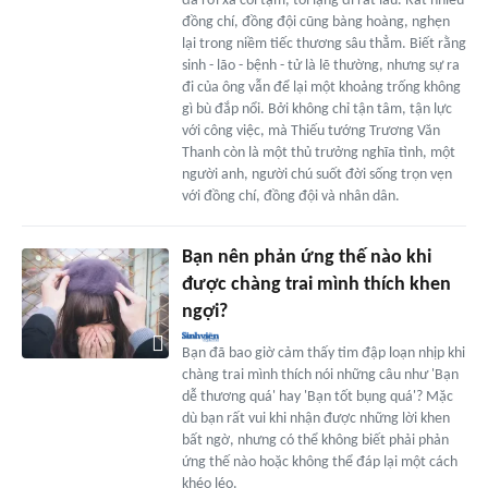
đã rời xa cõi tạm, tôi lặng đi rất lâu. Rất nhiều
đồng chí, đồng đội cũng bàng hoàng, nghẹn
lại trong niềm tiếc thương sâu thẳm. Biết rằng
sinh - lão - bệnh - tử là lẽ thường, nhưng sự ra
đi của ông vẫn để lại một khoảng trống không
gì bù đắp nổi. Bởi không chỉ tận tâm, tận lực
với công việc, mà Thiếu tướng Trương Văn
Thanh còn là một thủ trưởng nghĩa tình, một
người anh, người chú suốt đời sống trọn vẹn
với đồng chí, đồng đội và nhân dân.
Bạn nên phản ứng thế nào khi
được chàng trai mình thích khen
ngợi?
Bạn đã bao giờ cảm thấy tim đập loạn nhịp khi
chàng trai mình thích nói những câu như 'Bạn
dễ thương quá' hay 'Bạn tốt bụng quá'? Mặc
dù bạn rất vui khi nhận được những lời khen
bất ngờ, nhưng có thể không biết phải phản
ứng thế nào hoặc không thể đáp lại một cách
khéo léo.