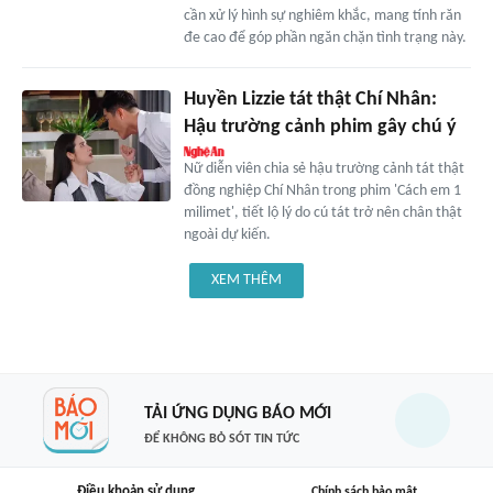
cần xử lý hình sự nghiêm khắc, mang tính răn
đe cao để góp phần ngăn chặn tình trạng này.
Huyền Lizzie tát thật Chí Nhân:
Hậu trường cảnh phim gây chú ý
Nữ diễn viên chia sẻ hậu trường cảnh tát thật
đồng nghiệp Chí Nhân trong phim 'Cách em 1
milimet', tiết lộ lý do cú tát trở nên chân thật
ngoài dự kiến.
XEM THÊM
TẢI ỨNG DỤNG BÁO MỚI
ĐỂ KHÔNG BỎ SÓT TIN TỨC
Điều khoản sử dụng
Chính sách bảo mật