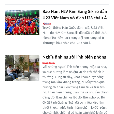
Báo Hàn: HLV Kim Sang Sik sẽ dẫn
U23 Việt Nam vô địch U23 châu Á
Truyền thông Hàn Quốc đánh giá, U23 Việt
Nam do HLV Kim Sang Sik dẫn dắt có thể thực
hiện điều thầy Park cùng đội còn dang dở ở
Thường Châu: vô địch U23 châu Á.
Nghĩa tình người lính biên phòng
Với những người lính biên phòng, việc xa nhà,
xa quê hương làm nhiệm vụ đã trở thành lẽ
thường. Cũng từ đây, khát khao được sống
trong mái ấm khang trang, đủ đầy trên quê
hương thứ hai luôn trong tâm trí và trái tim
họ. Thấu hiểu những trăn trở và nhu cầu chính
đáng đó, Ban chỉ huy Bộ đội Biên phòng, Bộ
CHQS tỉnh Quảng Ngãi đã có nhiều việc làm
thiết thực, nghĩa tình nhằm chăm lo đời sống
cho cán bộ, chiến sĩ có hoàn cảnh khó khăn về