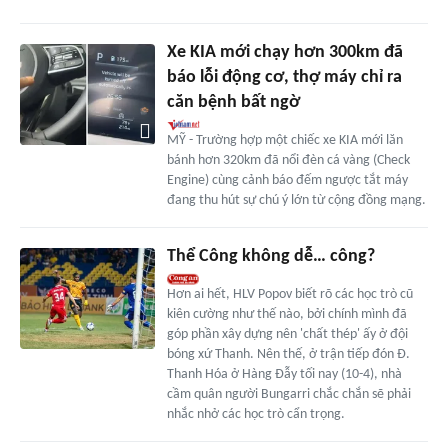
Xe KIA mới chạy hơn 300km đã
báo lỗi động cơ, thợ máy chỉ ra
căn bệnh bất ngờ
MỸ - Trường hợp một chiếc xe KIA mới lăn
bánh hơn 320km đã nổi đèn cá vàng (Check
Engine) cùng cảnh báo đếm ngược tắt máy
đang thu hút sự chú ý lớn từ cộng đồng mạng.
Thể Công không dễ… công?
Hơn ai hết, HLV Popov biết rõ các học trò cũ
kiên cường như thế nào, bởi chính mình đã
góp phần xây dựng nên 'chất thép' ấy ở đội
bóng xứ Thanh. Nên thế, ở trận tiếp đón Đ.
Thanh Hóa ở Hàng Đẫy tối nay (10-4), nhà
cầm quân người Bungarri chắc chắn sẽ phải
nhắc nhở các học trò cẩn trọng.