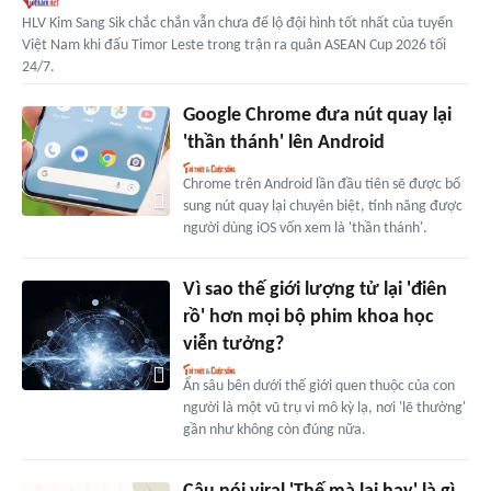
HLV Kim Sang Sik chắc chắn vẫn chưa để lộ đội hình tốt nhất của tuyển
Việt Nam khi đấu Timor Leste trong trận ra quân ASEAN Cup 2026 tối
24/7.
Google Chrome đưa nút quay lại
'thần thánh' lên Android
Chrome trên Android lần đầu tiên sẽ được bổ
sung nút quay lại chuyên biệt, tính năng được
người dùng iOS vốn xem là 'thần thánh'.
Vì sao thế giới lượng tử lại 'điên
rồ' hơn mọi bộ phim khoa học
viễn tưởng?
Ẩn sâu bên dưới thế giới quen thuộc của con
người là một vũ trụ vi mô kỳ lạ, nơi 'lẽ thường'
gần như không còn đúng nữa.