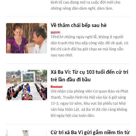
kinh tế cao đang mở ra cuộc đời mới cho
những nông dân dám nghĩ, dám làm.
Về thăm chái bếp sau hè
TPHCM những ngày nghỉ lễ, không ít người
dân tranh thủ thu xếp công việc để về quê, có
khi chỉ cách đôi ba giờ chạy xe mà lòng vẫn
nao nao nhớ.
Xã Ba Vì: Từ cụ 103 tuổi đến cử tri
trẻ lần đầu đi bầu
Ghi nhận của phóng viên Cơ quan Báo và Phát
thanh, Truyền hình Hà Nội vào lúc 6 giờ sáng
15-3, ngay từ sớm, khu vực bỏ phiếu tại Nhà
văn hóa thôn Lặt, xã Ba Vì đã rộn ràng không
khí ngày hội của toàn dân.
Cử tri xã Ba Vì gửi gắm niềm tin từ