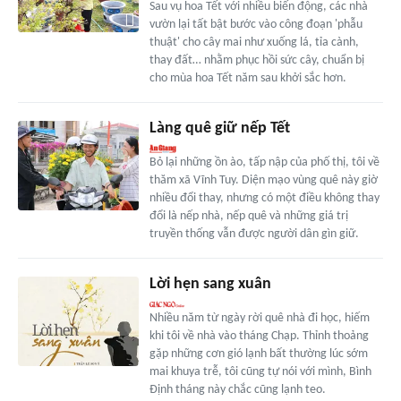
Sau vụ hoa Tết với nhiều biến động, các nhà
vườn lại tất bật bước vào công đoạn 'phẫu
thuật' cho cây mai như xuống lá, tỉa cành,
thay đất… nhằm phục hồi sức cây, chuẩn bị
cho mùa hoa Tết năm sau khởi sắc hơn.
Làng quê giữ nếp Tết
Bỏ lại những ồn ào, tấp nập của phố thị, tôi về
thăm xã Vĩnh Tuy. Diện mạo vùng quê này giờ
nhiều đổi thay, nhưng có một điều không thay
đổi là nếp nhà, nếp quê và những giá trị
truyền thống vẫn được người dân gìn giữ.
Lời hẹn sang xuân
Nhiều năm từ ngày rời quê nhà đi học, hiếm
khi tôi về nhà vào tháng Chạp. Thỉnh thoảng
gặp những cơn gió lạnh bất thường lúc sớm
mai khuya trễ, tôi cũng tự nói với mình, Bình
Định tháng này chắc cũng lạnh teo.