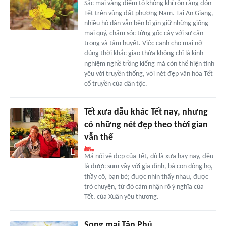
Sắc mai vàng điểm tô không khí rộn ràng đón
Tết trên vùng đất phương Nam. Tại An Giang,
nhiều hộ dân vẫn bền bỉ gìn giữ những giống
mai quý, chăm sóc từng gốc cây với sự cẩn
trọng và tâm huyết. Việc canh cho mai nở
đúng thời khắc giao thừa không chỉ là kinh
nghiệm nghề trồng kiểng mà còn thể hiện tình
yêu với truyền thống, với nét đẹp văn hóa Tết
cổ truyền của dân tộc.
Tết xưa dẫu khác Tết nay, nhưng
có những nét đẹp theo thời gian
vẫn thế
Má nói vẻ đẹp của Tết, dù là xưa hay nay, đều
là được sum vầy với gia đình, bà con dòng họ,
thầy cô, bạn bè; được nhìn thấy nhau, được
trò chuyện, từ đó cảm nhận rõ ý nghĩa của
Tết, của Xuân yêu thương.
Song mai Tân Phú