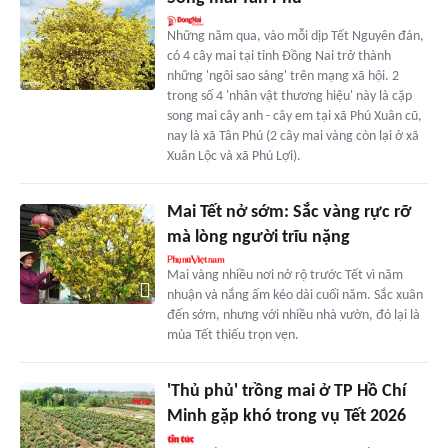
Những năm qua, vào mỗi dịp Tết Nguyên đán,
có 4 cây mai tại tỉnh Đồng Nai trở thành
những 'ngôi sao sáng' trên mạng xã hội. 2
trong số 4 'nhân vật thương hiệu' này là cặp
song mai cây anh - cây em tại xã Phú Xuân cũ,
nay là xã Tân Phú (2 cây mai vàng còn lại ở xã
Xuân Lộc và xã Phú Lợi).
Mai Tết nở sớm: Sắc vàng rực rỡ
mà lòng người trĩu nặng
Mai vàng nhiều nơi nở rộ trước Tết vì năm
nhuận và nắng ấm kéo dài cuối năm. Sắc xuân
đến sớm, nhưng với nhiều nhà vườn, đó lại là
mùa Tết thiếu trọn vẹn.
'Thủ phủ' trồng mai ở TP Hồ Chí
Minh gặp khó trong vụ Tết 2026