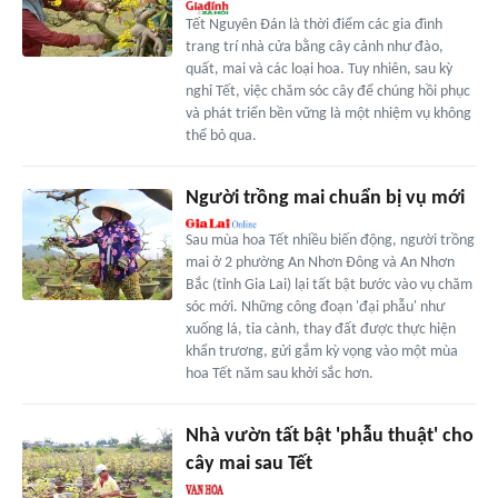
Tết Nguyên Đán là thời điểm các gia đình
trang trí nhà cửa bằng cây cảnh như đào,
quất, mai và các loại hoa. Tuy nhiên, sau kỳ
nghỉ Tết, việc chăm sóc cây để chúng hồi phục
và phát triển bền vững là một nhiệm vụ không
thể bỏ qua.
Người trồng mai chuẩn bị vụ mới
Sau mùa hoa Tết nhiều biến động, người trồng
mai ở 2 phường An Nhơn Đông và An Nhơn
Bắc (tỉnh Gia Lai) lại tất bật bước vào vụ chăm
sóc mới. Những công đoạn 'đại phẫu' như
xuống lá, tỉa cành, thay đất được thực hiện
khẩn trương, gửi gắm kỳ vọng vào một mùa
hoa Tết năm sau khởi sắc hơn.
Nhà vườn tất bật 'phẫu thuật' cho
cây mai sau Tết