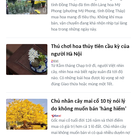
tỉnh Đồng Tháp đã tìm đến Làng hoa Mỹ
Phong (phường Mỹ Phong, tỉnh Đồng Tháp)
mua hoa mang đi tiêu thụ. Không khí mua
bán, vận chuyển đang khá nhộn nhịp tại làng
hoa trong những ngày này.
Thú chơi hoa thủy tiên cầu kỳ của
người Hà Nội
Từ Rằm tháng Chạp trở đi, người Việt nhìn
cây, nhìn hoa mà biết ngày xuân đã tới độ
nào. Có những loài hoa được kỳ vọng sẽ nở
đúng Giao thừa hoặc mùng một Tết.
Chủ nhân cây mai cổ 10 tỷ nói lý
do không muốn bán 'hàng hiếm'
Gốc mai cổ tuổi đời 126 năm và thời điểm
mua có giá trị hơn cả 1 lô đất. Chủ nhân cây
mai không muốn bán vì có quá nhiều duyên nợ