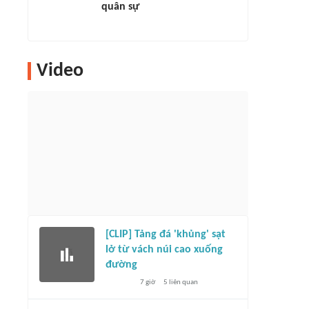
quân sự
Video
[CLIP] Tảng đá 'khủng' sạt
lở từ vách núi cao xuống
đường
7 giờ
5
liên quan