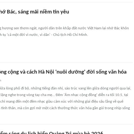
ớ Bác, sáng mãi niềm tin yêu
g hương sen thơm ngát, người dân trên khắp đất nước Việt Nam lại nhớ Bác khôn
h tụ 'cả một đời vì nước, vì dân' - Chủ tịch Hồ Chí Minh.
ông cộng và cách Hà Nội 'nuôi dưỡng' đời sống văn hóa
n
ữa lòng phố đi bộ, những tiếng đàn nhị, sáo trúc vang lên giữa dòng người qua lại,
lặng nghe trong vòng tay cha mẹ… Đêm 'Âm nhạc cộng đồng' diễn ra tối 10.5, tại
 chỉ mang đến một đêm nhạc giàu cảm xúc với những giai điệu sâu lắng về quê
 tình thân, mà còn gợi mở một cách thưởng thức văn hóa gần gũi trong nhịp sống