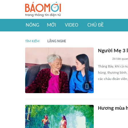
NÓNG
MỚI
VIDEO
CHỦ ĐỀ
TÌM KIẾM
LẶNG NGHE
Người Mẹ 3 lầ
26
liên qua
Tháng Bảy, khi cả n
hùng, thương binh, 
các cháu đoàn viên,
Hương mùa 