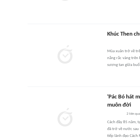
Khúc Then ch
Mùa xuân trở về trê
nắng rắc vàng trên 
sương tan giữa buổ
'Pác Bó hát 
muôn đời
2
liên qu
Cách đây 85 năm, tạ
đã trở về nước sau
tiếp lãnh đạo Cách