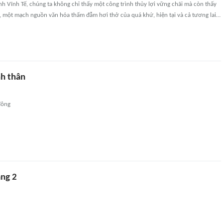
 Vĩnh Tế, chúng ta không chỉ thấy một công trình thủy lợi vững chãi mà còn thấy
ử, một mạch nguồn văn hóa thấm đẫm hơi thở của quá khứ, hiện tại và cả tương lai…
nh thân
đông
áng 2