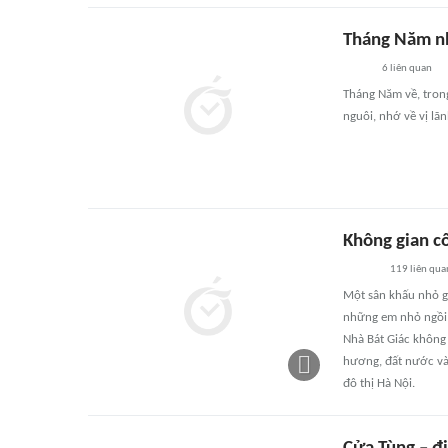
Tháng Năm nh
6
liên quan
Tháng Năm về, tron
nguôi, nhớ về vị lãn
Không gian c
119
liên qua
Một sân khấu nhỏ gi
những em nhỏ ngồi 
Nhà Bát Giác không
hương, đất nước và
đô thị Hà Nội.