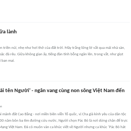
ữa lành
n triền núi, nhẹ như hơi thở của đất trời. Mây trắng lững lờ vắt qua mái nhà sàn,
bậc đá rêu. Giữa không gian ấy, tiếng đàn tính bỗng ngân lên, trong vắt, như giọt
i ban mai.
mãi tên Người' - ngân vang cùng non sông Việt Nam đến
an
i mảnh đất Cao Bằng - nơi miền biên viễn Tổ quốc, vị Cha già kính yêu của dân tộc
 30 năm bôn ba tìm đường cứu nước, Người chọn Pác Bó là nơi dừng chân để trực
 Mạng Việt Nam. Đã có muôn vàn ca khúc viết về Người nhưng ca khúc 'Pác Bó hát