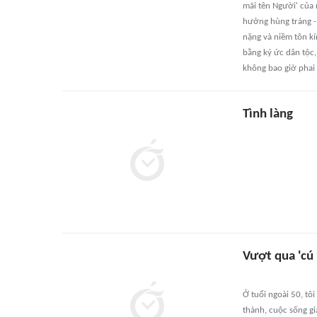
mãi tên Người' của
hưởng hùng tráng - 
nặng và niềm tôn kí
bằng ký ức dân tộc,
không bao giờ phai
Tình làng
Vượt qua 'cú 
Ở tuổi ngoài 50, tô
thành, cuộc sống gi