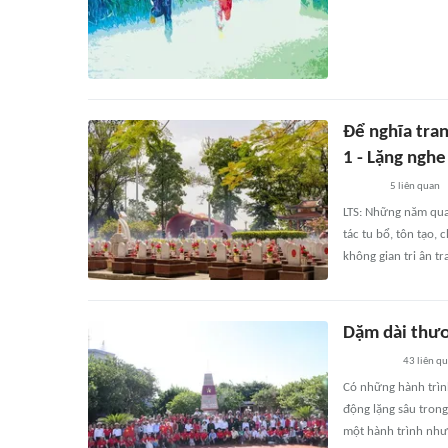
Để nghĩa tran
1 - Lặng nghe
5
liên quan
LTS: Những năm qua
tác tu bổ, tôn tạo, 
không gian tri ân t
Dặm dài thư
43
liên q
Có những hành trìn
động lặng sâu trong
một hành trình như