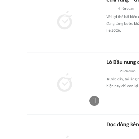
Cửa Tùng – đ
4
liên quan
Với lợi thế bãi biể
đang từng bước khẳn
hè 2026.
Lò Bầu nung c
2
liên quan
Trước đây, tại làng
hiện nay chỉ còn lại
Dọc dòng kên