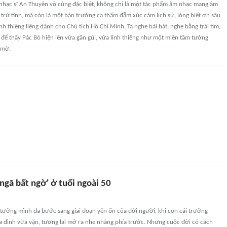
 nhạc sĩ An Thuyên vô cùng đặc biệt, không chỉ là một tác phẩm âm nhạc mang âm
trữ tình, mà còn là một bản trường ca thấm đẫm xúc cảm lịch sử, lòng biết ơn sâu
nh thiêng liêng dành cho Chủ tịch Hồ Chí Minh. Ta nghe bài hát, nghe bằng trái tim,
 để thấy Pác Bó hiện lên vừa gần gũi, vừa linh thiêng như một miền tâm tưởng
 mờ.
ngã bất ngờ' ở tuổi ngoài 50
i tưởng mình đã bước sang giai đoạn yên ổn của đời người, khi con cái trưởng
a đình vừa vặn, tương lai mở ra nhẹ nhàng phía trước. Nhưng cuộc đời có cách