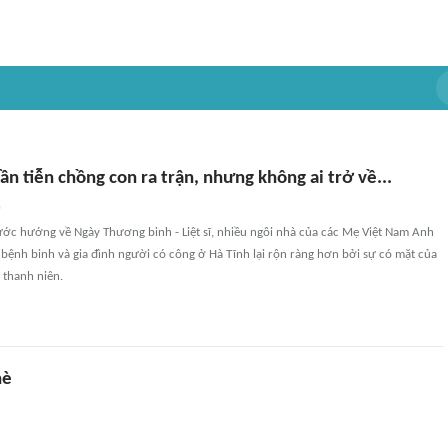
n tiễn chồng con ra trận, nhưng không ai trở về...
n
ước hướng về Ngày Thương binh - Liệt sĩ, nhiều ngôi nhà của các Mẹ Việt Nam Anh
bệnh binh và gia đình người có công ở Hà Tĩnh lại rộn ràng hơn bởi sự có mặt của
 thanh niên.
hè