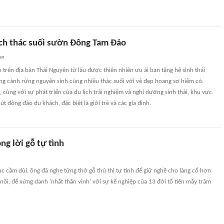
ịch thác suối sườn Đông Tam Đảo
an
rên địa bàn Thái Nguyên từ lâu được thiên nhiên ưu ái ban tặng hệ sinh thái
g cánh rừng nguyên sinh cùng nhiều thác suối với vẻ đẹp hoang sơ hiếm có.
cùng với sự phát triển của du lịch trải nghiệm và nghỉ dưỡng sinh thái, khu vực
t đông đảo du khách, đặc biệt là giới trẻ và các gia đình.
ng lời gỗ tự tình
 cầm dùi, ông đã nghe từng thớ gỗ thủ thỉ tự tình để giữ nghề cho làng cổ hơn
ối, để xứng danh 'nhất thân vinh' với sự kế nghiệp của 13 đời tổ tiên mấy trăm