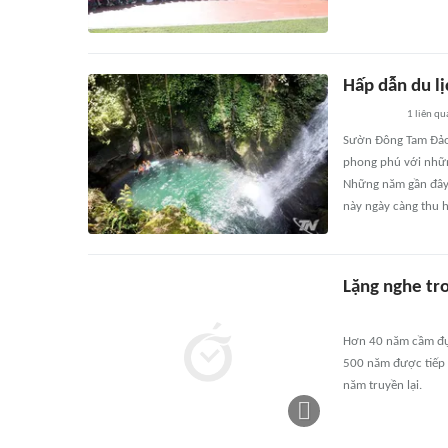
Hấp dẫn du l
1
liên qu
Sườn Đông Tam Đảo t
phong phú với nhữn
Những năm gần đây, 
này ngày càng thu hú
Lặng nghe tro
Hơn 40 năm cầm đục
500 năm được tiếp n
năm truyền lại.