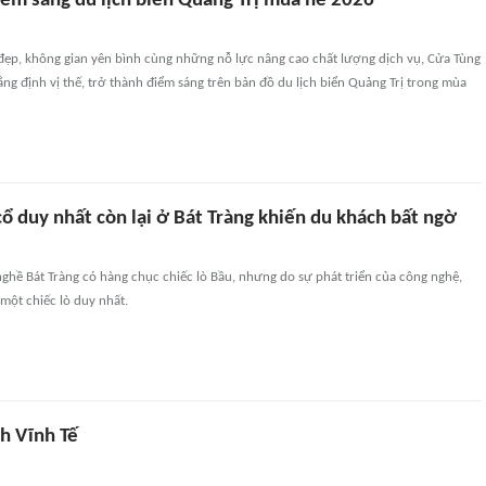
iểm sáng du lịch biển Quảng Trị mùa hè 2026
n đẹp, không gian yên bình cùng những nỗ lực nâng cao chất lượng dịch vụ, Cửa Tùng
g định vị thế, trở thành điểm sáng trên bản đồ du lịch biển Quảng Trị trong mùa
ổ duy nhất còn lại ở Bát Tràng khiến du khách bất ngờ
 nghề Bát Tràng có hàng chục chiếc lò Bầu, nhưng do sự phát triển của công nghệ,
 một chiếc lò duy nhất.
h Vĩnh Tế