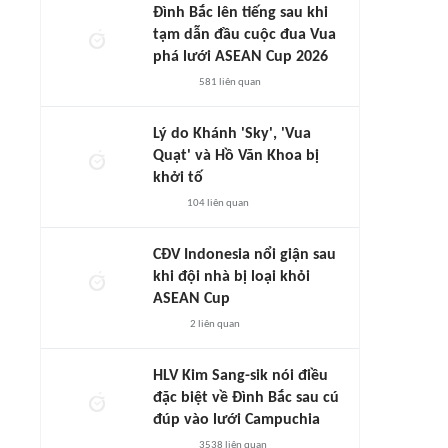
Đình Bắc lên tiếng sau khi
tạm dẫn đầu cuộc đua Vua
phá lưới ASEAN Cup 2026
581
liên quan
Lý do Khánh 'Sky', 'Vua
Quạt' và Hồ Văn Khoa bị
khởi tố
104
liên quan
CĐV Indonesia nổi giận sau
khi đội nhà bị loại khỏi
ASEAN Cup
2
liên quan
HLV Kim Sang-sik nói điều
đặc biệt về Đình Bắc sau cú
đúp vào lưới Campuchia
3538
liên quan