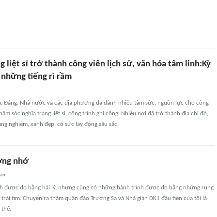
g liệt sĩ trở thành công viên lịch sử, văn hóa tâm linh:Kỳ
 những tiếng rì rầm
, Đảng, Nhà nước và các địa phương đã dành nhiều tâm sức, nguồn lực cho công
chăm sóc nghĩa trang liệt sĩ, công trình ghi công. Nhiều nơi đã trở thành địa chỉ đỏ,
rang nghiêm, xanh đẹp, có sức lay động sâu sắc.
ơng nhớ
uan
h được đo bằng hải lý, nhưng cũng có những hành trình được đo bằng những rung
 trái tim. Chuyến ra thăm quần đảo Trường Sa và Nhà giàn DK1 đầu tiên của tôi là
 thế.