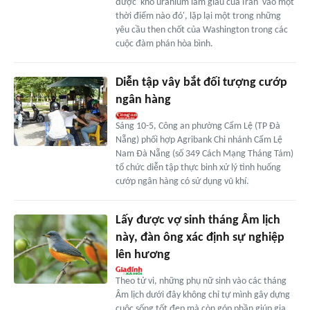
được' kho uranium làm giàu của Iran 'vào một
thời điểm nào đó', lặp lại một trong những
yêu cầu then chốt của Washington trong các
cuộc đàm phán hòa bình.
Diễn tập vây bắt đối tượng cướp
ngân hàng
Sáng 10-5, Công an phường Cẩm Lệ (TP Đà
Nẵng) phối hợp Agribank Chi nhánh Cẩm Lệ
Nam Đà Nẵng (số 349 Cách Mạng Tháng Tám)
tổ chức diễn tập thực binh xử lý tình huống
cướp ngân hàng có sử dụng vũ khí.
Lấy được vợ sinh tháng Âm lịch
này, đàn ông xác định sự nghiệp
lên hương
Theo tử vi, những phụ nữ sinh vào các tháng
Âm lịch dưới đây không chỉ tự mình gây dựng
cuộc sống tốt đẹp mà còn góp phần giúp gia