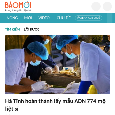
NÓNG
MỚI
VIDEO
CHỦ ĐỀ
#ASEAN Cup 2026
#Trí tuệ nhân tạo
#Mỹ - Iran
#Khám phá Việt Nam
TÌM KIẾM
LẤY ĐƯỢC
#Khám phá thế giới
Hà Tĩnh hoàn thành lấy mẫu ADN 774 mộ
liệt sĩ