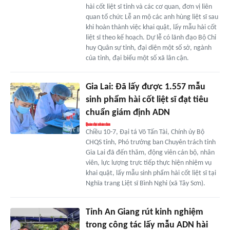
hài cốt liệt sĩ tỉnh và các cơ quan, đơn vị liên
quan tổ chức Lễ an mộ các anh hùng liệt sĩ sau
khi hoàn thành việc khai quật, lấy mẫu hài cốt
liệt sĩ theo kế hoạch. Dự lễ có lãnh đạo Bộ Chỉ
huy Quân sự tỉnh, đại diện một số sở, ngành
của tỉnh, đại biểu một số xã lân cận.
Gia Lai: Đã lấy được 1.557 mẫu
sinh phẩm hài cốt liệt sĩ đạt tiêu
chuẩn giám định ADN
Chiều 10-7, Đại tá Võ Tấn Tài, Chính ủy Bộ
CHQS tỉnh, Phó trưởng ban Chuyên trách tỉnh
Gia Lai đã đến thăm, động viên cán bộ, nhân
viên, lực lượng trực tiếp thực hiện nhiệm vụ
khai quật, lấy mẫu sinh phẩm hài cốt liệt sĩ tại
Nghĩa trang Liệt sĩ Bình Nghi (xã Tây Sơn).
Tỉnh An Giang rút kinh nghiệm
trong công tác lấy mẫu ADN hài