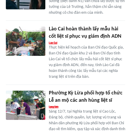
Sương (biệt danh N1) vẫn chưa lấy được sự tin
tưởng của Lê Trường, hắn thậm chí sẵn sàng
nhường cô cho đàn em của mình.
Lào Cai hoàn thành lấy mẫu hài
cốt liệt sĩ phục vụ giám định ADN
Thực hiện kế hoạch của Ban Chỉ đạo Quốc gia,
Ban Chỉ đạo Quân khu 2 và Ban Chỉ đạo tỉnh
Lào Cai về tổ chức lấy mẫu hài cốt liệt sĩ phục
vụ giám định ADN, đến nay, tỉnh Lào Cai đã
hoàn thành công tác lấy mẫu tại các nghĩa
trang liệt sĩ trên địa bàn.
Phường Kỳ Lừa phối hợp tổ chức
Lễ an mộ các anh hùng liệt sĩ
Sáng 12/7, tại Nghĩa trang liệt sĩ Cao Lộc,
Đảng bộ, chính quyền, lực lượng vũ trang và
Nhân dân phường Kỳ Lừa phối hợp với Ban Chỉ
đạo về tìm kiếm, quy tập và xác định danh tính