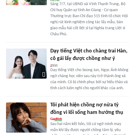
Sáng 7/7, tại UBND xã Vĩnh Thạnh Trung, Bộ
Chỉ huy Quân sự tỉnh An Giang - Cơ quan
Thường trực Ban Chỉ đạo 515 tỉnh tổ chức Hội
nghị rút kinh nghiệm công tác lấy mẫu, bàn
giao mẫu hài cốt liệt sĩ tại Nghĩa trang Liệt sĩ
Châu Phú.
Dạy tiếng Việt cho chàng trai Hàn,
cô gái lấy được chồng như ý
Dạy tiếng Việt cho Seong Jun, Ngọc Ánh không
ngờ chàng học viên sau này trở thành ông xã
của mình. Cô bị chinh phục bởi sự hiếu thảo và
tính cách luôn nghĩ cho người khác của anh.
Tôi phát hiện chồng nợ nửa tỷ
đồng vì lối sống ham hưởng thụ
Sau hai năm kết hôn, tôi cứ ngỡ mình may
mắn khi lấy được người chồng tâm lý, yêu