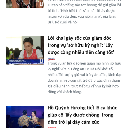
Tu tạo nên tiếng sáo tơr hoong để gửi gắm lời
tỏ tình. 'Nhờ biết thổi sáo mà tôi lấy được
người vợ vừa đẹp, vừa giỏi giang', già làng
Bríu Pố cười và nói.
Lời khai gây sốc của giám đốc
trong vụ 'sở hữu kỳ nghỉ': 'Lấy
được càng nhiều tiền càng tốt'
Trong vụ án lừa đảo liên quan mô hình 'sở hữu
kỳ nghỉ' vừa bị Công an TP Hà Nội khởi tố,
nhiều đối tượng giữ vai trò giám đốc, lãnh đạo
doanh nghiệp còn rất trẻ đã bị xác định tham
gia điều hành, trực tiếp tư vấn và ký kết hợp
đồng với khách hàng.
Hồ Quỳnh Hương tiết lộ ca khúc
giúp cô 'lấy được chồng' trong
đêm trở lại đầy cảm xúc