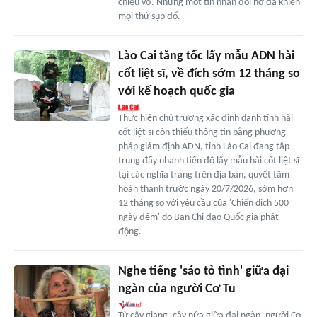
chiều vợ. Nhưng một tin nhắn đòi nợ đã khiến
mọi thứ sụp đổ.
Lào Cai tăng tốc lấy mẫu ADN hài
cốt liệt sĩ, về đích sớm 12 tháng so
với kế hoạch quốc gia
Thực hiện chủ trương xác định danh tính hài
cốt liệt sĩ còn thiếu thông tin bằng phương
pháp giám định ADN, tỉnh Lào Cai đang tập
trung đẩy nhanh tiến độ lấy mẫu hài cốt liệt sĩ
tại các nghĩa trang trên địa bàn, quyết tâm
hoàn thành trước ngày 20/7/2026, sớm hơn
12 tháng so với yêu cầu của 'Chiến dịch 500
ngày đêm' do Ban Chỉ đạo Quốc gia phát
động.
Nghe tiếng 'sáo tỏ tình' giữa đại
ngàn của người Cơ Tu
Từ cây giang, cây nứa giữa đại ngàn, người Cơ