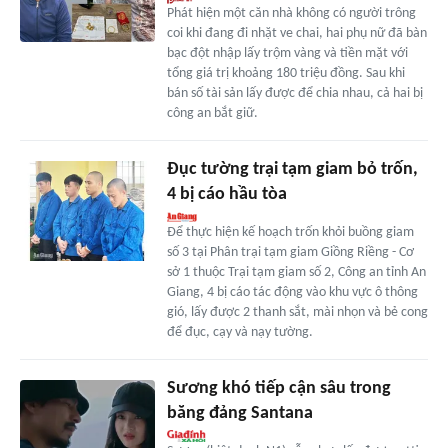
Phát hiện một căn nhà không có người trông
coi khi đang đi nhặt ve chai, hai phụ nữ đã bàn
bạc đột nhập lấy trộm vàng và tiền mặt với
tổng giá trị khoảng 180 triệu đồng. Sau khi
bán số tài sản lấy được để chia nhau, cả hai bị
công an bắt giữ.
Đục tường trại tạm giam bỏ trốn,
4 bị cáo hầu tòa
Để thực hiện kế hoạch trốn khỏi buồng giam
số 3 tại Phân trại tạm giam Giồng Riềng - Cơ
sở 1 thuộc Trại tạm giam số 2, Công an tỉnh An
Giang, 4 bị cáo tác động vào khu vực ô thông
gió, lấy được 2 thanh sắt, mài nhọn và bẻ cong
để đục, cạy và nạy tường.
Sương khó tiếp cận sâu trong
băng đảng Santana