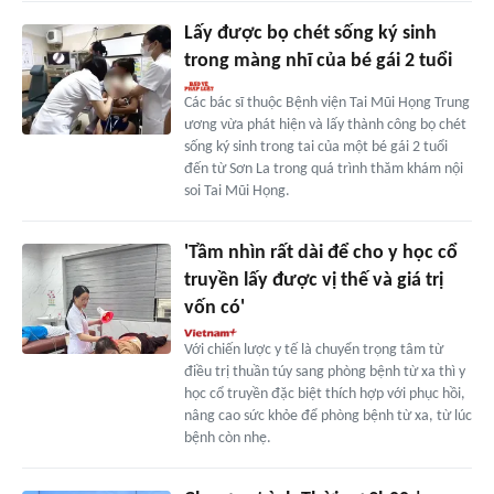
Lấy được bọ chét sống ký sinh
trong màng nhĩ của bé gái 2 tuổi
Các bác sĩ thuộc Bệnh viện Tai Mũi Họng Trung
ương vừa phát hiện và lấy thành công bọ chét
sống ký sinh trong tai của một bé gái 2 tuổi
đến từ Sơn La trong quá trình thăm khám nội
soi Tai Mũi Họng.
'Tầm nhìn rất dài để cho y học cổ
truyền lấy được vị thế và giá trị
vốn có'
Với chiến lược y tế là chuyển trọng tâm từ
điều trị thuần túy sang phòng bệnh từ xa thì y
học cổ truyền đặc biệt thích hợp với phục hồi,
nâng cao sức khỏe để phòng bệnh từ xa, từ lúc
bệnh còn nhẹ.