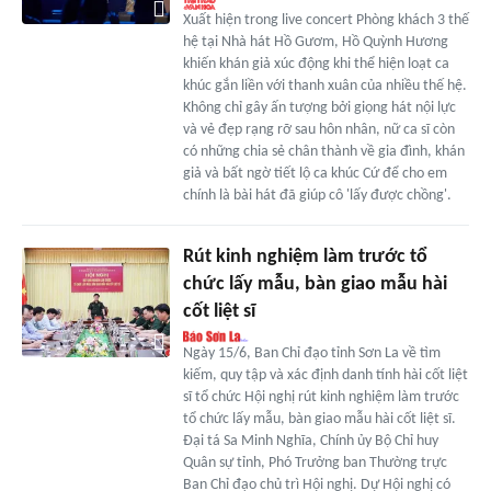
Xuất hiện trong live concert Phòng khách 3 thế
hệ tại Nhà hát Hồ Gươm, Hồ Quỳnh Hương
khiến khán giả xúc động khi thể hiện loạt ca
khúc gắn liền với thanh xuân của nhiều thế hệ.
Không chỉ gây ấn tượng bởi giọng hát nội lực
và vẻ đẹp rạng rỡ sau hôn nhân, nữ ca sĩ còn
có những chia sẻ chân thành về gia đình, khán
giả và bất ngờ tiết lộ ca khúc Cứ để cho em
chính là bài hát đã giúp cô 'lấy được chồng'.
Rút kinh nghiệm làm trước tổ
chức lấy mẫu, bàn giao mẫu hài
cốt liệt sĩ
Ngày 15/6, Ban Chỉ đạo tỉnh Sơn La về tìm
kiếm, quy tập và xác định danh tính hài cốt liệt
sĩ tổ chức Hội nghị rút kinh nghiệm làm trước
tổ chức lấy mẫu, bàn giao mẫu hài cốt liệt sĩ.
Đại tá Sa Minh Nghĩa, Chính ủy Bộ Chỉ huy
Quân sự tỉnh, Phó Trưởng ban Thường trực
Ban Chỉ đạo chủ trì Hội nghị. Dự Hội nghị có