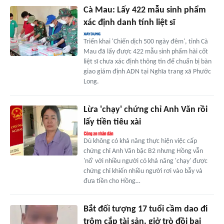
Cà Mau: Lấy 422 mẫu sinh phẩm
xác định danh tính liệt sĩ
Triển khai 'Chiến dịch 500 ngày đêm', tỉnh Cà
Mau đã lấy được 422 mẫu sinh phẩm hài cốt
liệt sĩ chưa xác định thông tin để chuẩn bị bàn
giao giám định ADN tại Nghĩa trang xã Phước
Long.
Lừa 'chạy' chứng chỉ Anh Văn rồi
lấy tiền tiêu xài
Dù không có khả năng thực hiện việc cấp
chứng chỉ Anh Văn bậc B2 nhưng Hồng vẫn
'nổ' với nhiều người có khả năng 'chạy' được
chứng chỉ khiến nhiều người rơi vào bẫy và
đưa tiền cho Hồng…
Bắt đối tượng 17 tuổi cầm dao đi
trộm cắp tài sản, giở trò đồi bại