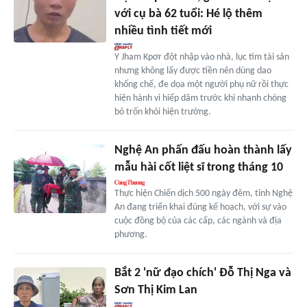
với cụ bà 62 tuổi: Hé lộ thêm
nhiều tình tiết mới
Y Jham Kpơr đột nhập vào nhà, lục tìm tài sản
nhưng không lấy được tiền nên dùng dao
khống chế, đe dọa một người phụ nữ rồi thực
hiện hành vi hiếp dâm trước khi nhanh chóng
bỏ trốn khỏi hiện trường.
Nghệ An phấn đấu hoàn thành lấy
mẫu hài cốt liệt sĩ trong tháng 10
Thực hiện Chiến dịch 500 ngày đêm, tỉnh Nghệ
An đang triển khai đúng kế hoạch, với sự vào
cuộc đồng bộ của các cấp, các ngành và địa
phương.
Bắt 2 'nữ đạo chích' Đỗ Thị Nga và
Sơn Thị Kim Lan