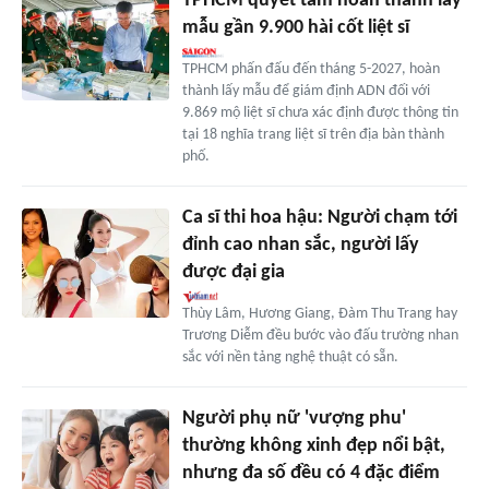
TPHCM quyết tâm hoàn thành lấy
mẫu gần 9.900 hài cốt liệt sĩ
TPHCM phấn đấu đến tháng 5-2027, hoàn
thành lấy mẫu để giám định ADN đối với
9.869 mộ liệt sĩ chưa xác định được thông tin
tại 18 nghĩa trang liệt sĩ trên địa bàn thành
phố.
Ca sĩ thi hoa hậu: Người chạm tới
đỉnh cao nhan sắc, người lấy
được đại gia
Thùy Lâm, Hương Giang, Đàm Thu Trang hay
Trương Diễm đều bước vào đấu trường nhan
sắc với nền tảng nghệ thuật có sẵn.
Người phụ nữ 'vượng phu'
thường không xinh đẹp nổi bật,
nhưng đa số đều có 4 đặc điểm