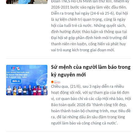
Đoàn TNCS Hồ Chí Minh lần thứ XIII, nhiệm kỳ
2026-2031 bước vào ngày làm việc đầu tiên.
Diễn ra trong hai ngày (24-6 và 25-6), Đại hội
là sự kiện chính trị quan trọng, cũng là ngày
hội của tuổi trẻ cả nước. Những quyết sách,
định hướng được thảo luận và thông qua tại
Đại hội sẽ góp phần định hình môi trường để
thanh niên rèn luyện, cống hiến và phát huy
vai trò xung kích trong giai đoạn mới.
Sứ mệnh của người làm báo trong
kỷ nguyên mới
Chiều qua, (21/6), sau 3 ngày diễn ra nhiều
hoạt động sôi nổi, với sự tham gia của 66 đơn
vị, cơ quan báo chí và các cấp Hội nhà báo, Hội
Báo toàn quốc 2026 đã 'thành công tốt đẹp,
hoàn thành toàn bộ chương trình, mục tiêu đề
ra, để lại những dấu ấn sâu đậm trong lòng
người làm báo và công chúng cả nước'.