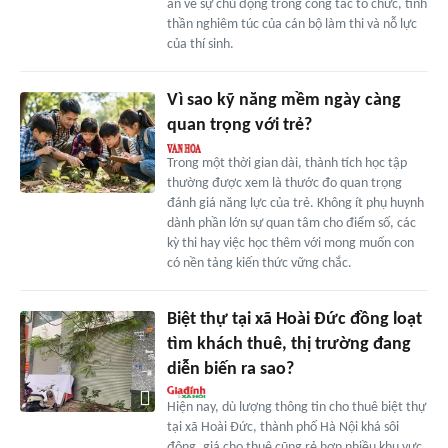
ấn về sự chủ động trong công tác tổ chức, tinh
thần nghiêm túc của cán bộ làm thi và nỗ lực
của thí sinh.
Vì sao kỹ năng mềm ngày càng
quan trọng với trẻ?
Trong một thời gian dài, thành tích học tập
thường được xem là thước đo quan trọng
đánh giá năng lực của trẻ. Không ít phụ huynh
dành phần lớn sự quan tâm cho điểm số, các
kỳ thi hay việc học thêm với mong muốn con
có nền tảng kiến thức vững chắc.
Biệt thự tại xã Hoài Đức đồng loạt
tìm khách thuê, thị trường đang
diễn biến ra sao?
Hiện nay, dù lượng thông tin cho thuê biệt thự
tại xã Hoài Đức, thành phố Hà Nội khá sôi
động, giá cho thuê cũng rẻ hơn nhiều khu vực