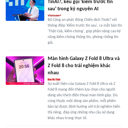
TinAI?, kêu gọi 'kiểm trước tin
sau' trong kỷ nguyên AI
Bộ Công an phát động Chiến dịch TinAI? với
thông điệp 'Kiểm trước tin sau', ra mắt bản tin
'Thật-Giả, kiểm chứng', góp phần nâng cao kỹ
năng kiểm chứng thông tin, phòng chống tin
giả.
Màn hình Galaxy Z Fold 8 Ultra và
Z Fold 8 cho trải nghiệm khác
nhau
Sự xuất hiện của Galaxy Z Fold 8 Ultra và Z
Fold 8 mang đến thêm lựa chọn cho người
dùng yêu thích điện thoại màn hình gập. Dù
cùng thuộc một dòng sản phẩm, mỗi phiên
bản lại được định hướng với trải nghiệm hiển
thị riêng, đáp ứng những nhu cầu sử dụng
khác nhau trong thực tế.