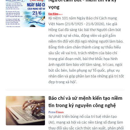
Người cầm bút - niềm tin và kỳ
vọng
Kỷ niệm 101 năm Ngày Báo chí Cách mạng
Việt Nam (21/6/1925 - 21/6/2026), tác giả
Hồng Gai đã sáng tác bài thơ Người cầm bút
như một sự sẻ chia, động viên và gửi gắm
niềm tin đối với đội ngũ những người làm báo.
Bằng tình cảm chân thành cùng sự thấu hiểu
sâu sắc về vai trò, trách nhiệm của báo chí
trong giai đoạn mới, bài thơ khắc họa hình
ảnh người làm báo với tâm sáng, trí cao, ngòi
bút sắc bén, luôn phụng sự Tổ quốc, phục vụ
nhân dân và góp phần lan tỏa những giá trị tốt
đẹp trong xã hội'.
Báo chí và sứ mệnh kiến tạo niềm
tin trong kỷ nguyên công nghệ
Sự phát triển bùng nổ của trí tuệ nhân tạo
(AI), mạng xã hội và các nền tảng số đang làm
thay đổi sâu sắc cách thức sản xuất, phân phối