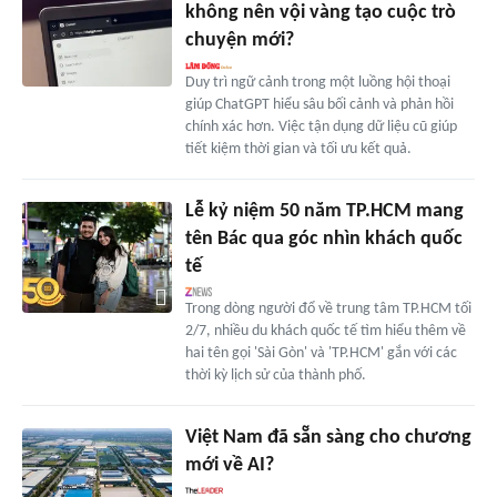
không nên vội vàng tạo cuộc trò
chuyện mới?
Duy trì ngữ cảnh trong một luồng hội thoại
giúp ChatGPT hiểu sâu bối cảnh và phản hồi
chính xác hơn. Việc tận dụng dữ liệu cũ giúp
tiết kiệm thời gian và tối ưu kết quả.
Lễ kỷ niệm 50 năm TP.HCM mang
tên Bác qua góc nhìn khách quốc
tế
Trong dòng người đổ về trung tâm TP.HCM tối
2/7, nhiều du khách quốc tế tìm hiểu thêm về
hai tên gọi 'Sài Gòn' và 'TP.HCM' gắn với các
thời kỳ lịch sử của thành phố.
Việt Nam đã sẵn sàng cho chương
mới về AI?