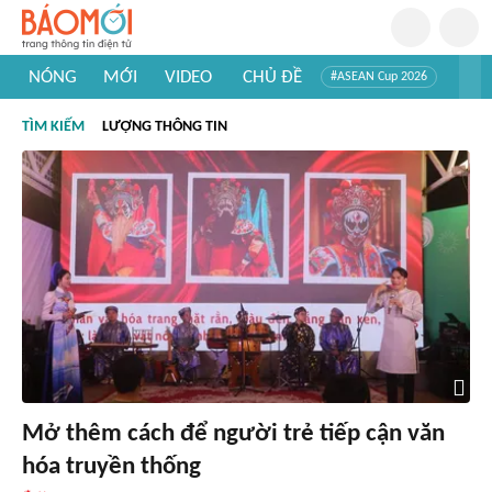
NÓNG
MỚI
VIDEO
CHỦ ĐỀ
#ASEAN Cup 2026
#Trí tuệ nhân tạo
#Mỹ - Iran
#Khám phá Việt Nam
TÌM KIẾM
LƯỢNG THÔNG TIN
#Khám phá thế giới
Mở thêm cách để người trẻ tiếp cận văn
hóa truyền thống