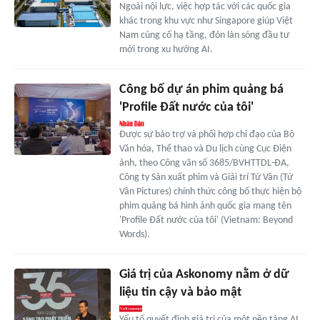
Ngoài nội lực, việc hợp tác với các quốc gia
khác trong khu vực như Singapore giúp Việt
Nam củng cố hạ tầng, đón làn sóng đầu tư
mới trong xu hướng AI.
Công bố dự án phim quảng bá
'Profile Đất nước của tôi'
Được sự bảo trợ và phối hợp chỉ đạo của Bộ
Văn hóa, Thể thao và Du lịch cùng Cục Điện
ảnh, theo Công văn số 3685/BVHTTDL-ĐA,
Công ty Sản xuất phim và Giải trí Tứ Vân (Tứ
Vân Pictures) chính thức công bố thực hiện bộ
phim quảng bá hình ảnh quốc gia mang tên
'Profile Đất nước của tôi' (Vietnam: Beyond
Words).
Giá trị của Askonomy nằm ở dữ
liệu tin cậy và bảo mật
Yếu tố quyết định giá trị của một nền tảng AI