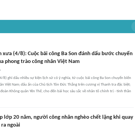
 xưa (4/8): Cuộc bãi công Ba Son đánh dấu bước chuyển
ủa phong trào công nhân Việt Nam
n
/8) ghi dấu nhiều sự kiện lịch sử có ý nghĩa, từ cuộc bãi công Ba Son chuyển biến
n Việt Nam; dấu ấn của Chủ tịch Tôn Đức Thắng trên cương vị Thanh tra đặc biệt;
 đoàn Không quân Yên Thế, cho đến bài học sâu sắc về nhân tố chính trị - tinh thần
p lớp 20 năm, người công nhân nghèo chết lặng khi quay
 ra ngoài