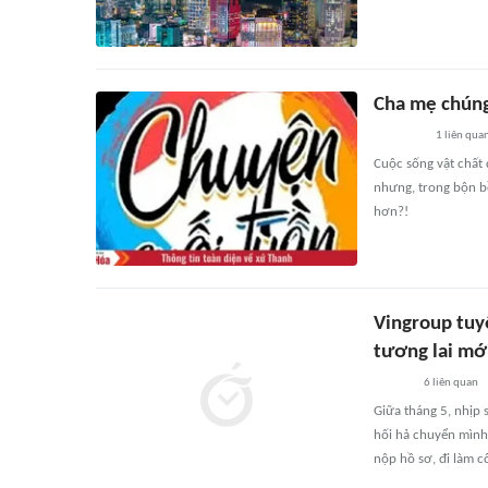
Cha mẹ chúng
1
liên qua
Cuộc sống vật chất
nhưng, trong bộn b
hơn?!
Vingroup tuy
tương lai mớ
6
liên quan
Giữa tháng 5, nhịp
hối hả chuyển mình.
nộp hồ sơ, đi làm c