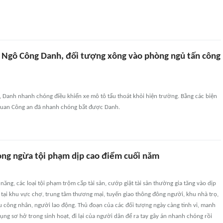
 Ngô Công Danh, đối tượng xông vào phòng ngủ tấn công
n, Danh nhanh chóng điều khiển xe mô tô tẩu thoát khỏi hiện trường. Bằng các biện
quan Công an đã nhanh chóng bắt được Danh.
ng ngừa tội phạm dịp cao điểm cuối năm
ăng, các loại tội phạm trộm cắp tài sản, cướp giật tài sản thường gia tăng vào dịp
 tại khu vực chợ, trung tâm thương mại, tuyến giao thông đông người, khu nhà trọ,
u công nhân, người lao động. Thủ đoạn của các đối tượng ngày càng tinh vi, manh
dụng sơ hở trong sinh hoạt, đi lại của người dân để ra tay gây án nhanh chóng rồi