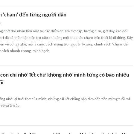
ch 'chạm' đến từng người dân
n
ng chờ đợi nhận tiền mặt tại các điểm chi trả trợ cấp, lương hưu, giờ đây, các đối
trí đã có thể nhận tiền trợ cấp chỉ bằng một thao tác chạm trên thiết bị di động. Đây
iến về công nghệ, mà là cuộc cách mạng trong quản lý, giúp chính sách 'chạm' đến
 cách nhanh chóng, minh bạch.
 con chỉ nhớ Tết chứ không nhớ mình từng có bao nhiêu
ổi
ng nhớ lại tuổi thơ của mình, những cái Tết chẳng bận tâm đến tiền mừng tuổi mà
 vẻ và ấm áp.