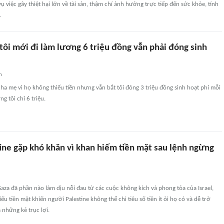
vụ việc gây thiệt hại lớn về tài sản, thậm chí ảnh hưởng trực tiếp đến sức khỏe, tính
.
tôi mới đi làm lương 6 triệu đồng vẫn phải đóng sinh
n
cha mẹ vì họ không thiếu tiền nhưng vẫn bắt tôi đóng 3 triệu đồng sinh hoạt phí mỗi
ng tôi chỉ 6 triệu.
ine gặp khó khăn vì khan hiếm tiền mặt sau lệnh ngừng
za đã phần nào làm dịu nỗi đau từ các cuộc không kích và phong tỏa của Israel,
ếu tiền mặt khiến người Palestine không thể chi tiêu số tiền ít ỏi họ có và dễ trở
những kẻ trục lợi.