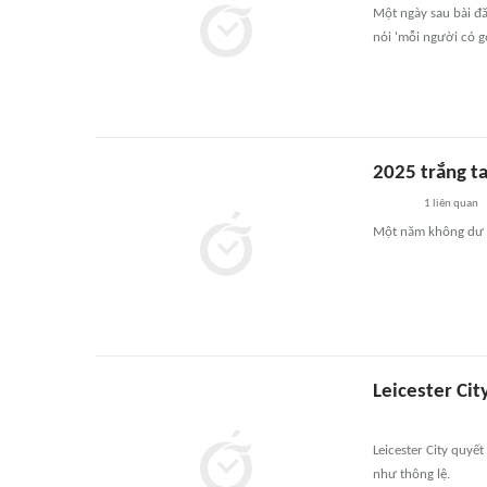
Một ngày sau bài đ
nói 'mỗi người có g
2025 trắng ta
1
liên quan
Một năm không dư đ
Leicester Cit
Leicester City quyế
như thông lệ.