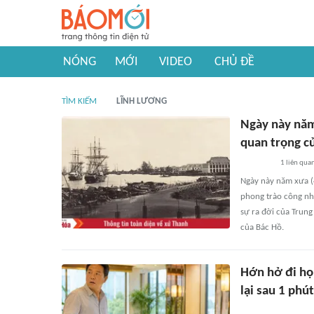
NÓNG
MỚI
VIDEO
CHỦ ĐỀ
TÌM KIẾM
LĨNH LƯƠNG
Ngày này năm
quan trọng c
1
liên qua
Ngày này năm xưa (4
phong trào công nhâ
sự ra đời của Trung
của Bác Hồ.
Hớn hở đi họ
lại sau 1 phút