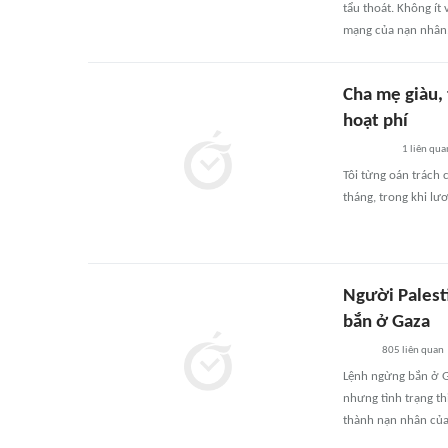
tẩu thoát. Không ít 
mạng của nạn nhân
Cha mẹ giàu, 
hoạt phí
1
liên qua
Tôi từng oán trách 
tháng, trong khi lươ
Người Palest
bắn ở Gaza
805
liên quan
Lệnh ngừng bắn ở Ga
nhưng tình trạng thi
thành nạn nhân của 