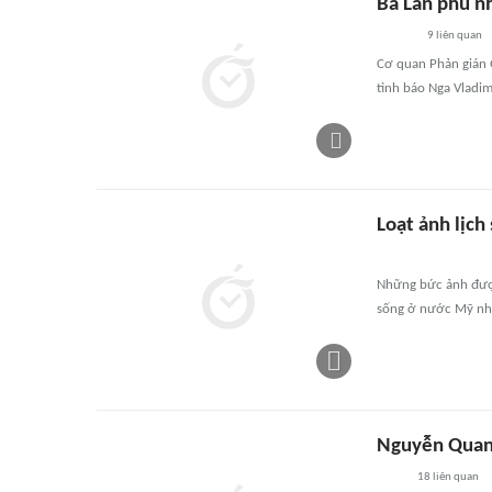
Ba Lan phủ n
9
liên quan
Cơ quan Phản gián 
tình báo Nga Vladim
Loạt ảnh lịc
Những bức ảnh được
sống ở nước Mỹ nh
Nguyễn Quang
18
liên quan