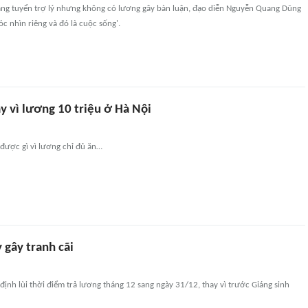
ăng tuyển trợ lý nhưng không có lương gây bàn luận, đạo diễn Nguyễn Quang Dũng
óc nhìn riêng và đó là cuộc sống'.
y vì lương 10 triệu ở Hà Nội
ược gì vì lương chỉ đủ ăn…
y gây tranh cãi
t định lùi thời điểm trả lương tháng 12 sang ngày 31/12, thay vì trước Giáng sinh