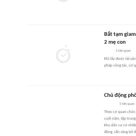
Bắt tạm giam
2 mẹ con
1
liên quan
Khi lấy được tài sả
pháp công tác, cơ 
Chủ động phò
1
liên quan
Theo cơ quan chức n
cuối năm, tập trung
khu dân cư có nhiề
động, sẵn sàng lợi 