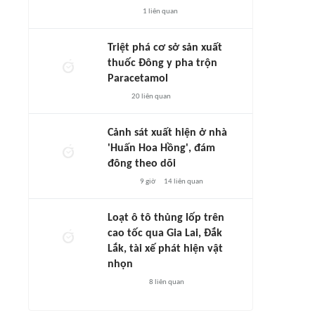
1
liên quan
Triệt phá cơ sở sản xuất
thuốc Đông y pha trộn
Paracetamol
20
liên quan
Cảnh sát xuất hiện ở nhà
'Huấn Hoa Hồng', đám
đông theo dõi
9 giờ
14
liên quan
Loạt ô tô thủng lốp trên
cao tốc qua Gia Lai, Đắk
Lắk, tài xế phát hiện vật
nhọn
8
liên quan