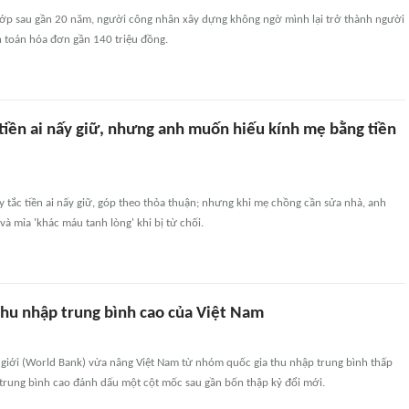
ớp sau gần 20 năm, người công nhân xây dựng không ngờ mình lại trở thành người
h toán hóa đơn gần 140 triệu đồng.
tiền ai nấy giữ, nhưng anh muốn hiếu kính mẹ bằng tiền
y tắc tiền ai nấy giữ, góp theo thỏa thuận; nhưng khi mẹ chồng cần sửa nhà, anh
và mỉa 'khác máu tanh lòng' khi bị từ chối.
thu nhập trung bình cao của Việt Nam
 giới (World Bank) vừa nâng Việt Nam từ nhóm quốc gia thu nhập trung bình thấp
trung bình cao đánh dấu một cột mốc sau gần bốn thập kỷ đổi mới.