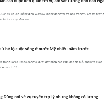
hận cáo buộc liên quan tới vụ ám sát tướng tình báo Nga
Quân sự Ba Lan khẳng định Warsaw không đóng vai trò nào trong vụ ám sát tướng
ir Alekseev tại Moscow.
h sử hé lộ cuộc sống ở nước Mỹ nhiều năm trước
 trang Bored Panda đăng tải dưới đây phần nào giúp độc giả hiểu thêm về cuộc
iều năm trước.
 Dũng nói về vụ tuyển trợ lý nhưng không có lương