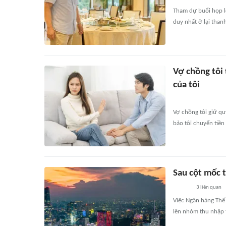
Tham dự buổi họp l
duy nhất ở lại than
Vợ chồng tôi 
của tôi
Vợ chồng tôi giữ qu
bảo tôi chuyển tiền 
Sau cột mốc 
3
liên quan
Việc Ngân hàng Thế
lên nhóm thu nhập 