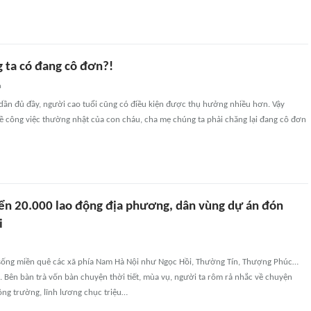
 ta có đang cô đơn?!
n
 dần đủ đầy, người cao tuổi cũng có điều kiện được thụ hưởng nhiều hơn. Vậy
ề công việc thường nhật của con cháu, cha mẹ chúng ta phải chăng lại đang cô đơn
ển 20.000 lao động địa phương, dân vùng dự án đón
i
 sống miền quê các xã phía Nam Hà Nội như Ngọc Hồi, Thường Tín, Thượng Phúc…
 Bên bàn trà vốn bàn chuyện thời tiết, mùa vụ, người ta rôm rả nhắc về chuyện
ông trường, lĩnh lương chục triệu…