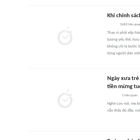
Khi chính sá
3683
liên qua
Thay vì phải xếp hà
tượng yếu thế, hưu 
không chỉ là bước t
từng người dân một
Ngày xưa trẻ
tiền mừng tu
1
liên quan
Nghe con nói, mẹ bỗ
vẫn thấy đủ đầy, vui