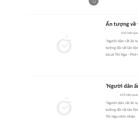
Ấn tượng về v
610
liên qu
'Người dân rất ấn t
tướng đã rất lăn lộn
bà Lê Thị Nga - Phó
'Người dân ấn
610
liên qua
'Người dân rất ấn t
tướng đã rất lăn lộn
Thị Nga nhìn nhận.