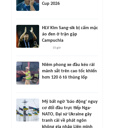
Cup 2026
HLV Kim Sang-sik bị cấm mặc
áo đen ở trận gặp
Campuchia
10 giờ
Niêm phong xe đầu kéo rải
mảnh sắt trên cao tốc khiến
hơn 120 ô tô thủng lốp
Mỹ bất ngờ 'báo động' nguy
cơ đối đầu trực tiếp Nga-
NATO, Đại sứ Ukraine gây
tranh cãi về phát ngôn
không gia nhập Liên minh