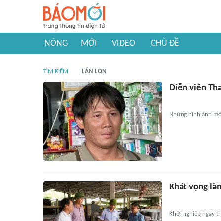
NÓNG
MỚI
VIDEO
CHỦ ĐỀ
TÌM KIẾM
LĂN LỘN
Diễn viên Th
Những hình ảnh mới
Khát vọng là
Khởi nghiệp ngay tr