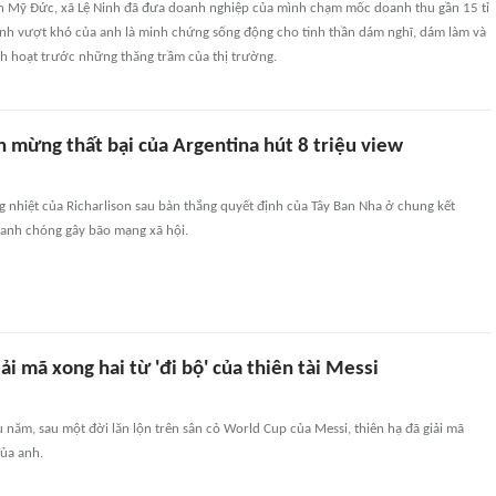
 Mỹ Đức, xã Lệ Ninh đã đưa doanh nghiệp của mình chạm mốc doanh thu gần 15 tỉ
nh vượt khó của anh là minh chứng sống động cho tinh thần dám nghĩ, dám làm và
nh hoạt trước những thăng trầm của thị trường.
n mừng thất bại của Argentina hút 8 triệu view
nhiệt của Richarlison sau bàn thắng quyết định của Tây Ban Nha ở chung kết
anh chóng gây bão mạng xã hội.
iải mã xong hai từ 'đi bộ' của thiên tài Messi
u năm, sau một đời lăn lộn trên sân cỏ World Cup của Messi, thiên hạ đã giải mã
của anh.