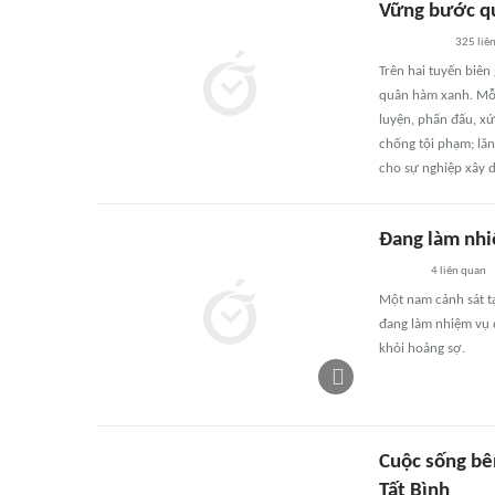
Vững bước qu
325
liê
Trên hai tuyến biên
quân hàm xanh. Mỗi 
luyện, phấn đấu, xứ
chống tội phạm; lăn
cho sự nghiệp xây d
Đang làm nhi
4
liên quan
Một nam cảnh sát tạ
đang làm nhiệm vụ đ
khỏi hoảng sợ.
Cuộc sống bê
Tất Bình