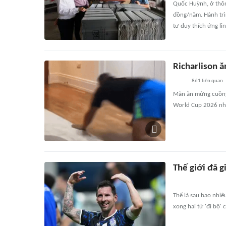
Quốc Huỳnh, ở thôn
đồng/năm. Hành trì
tư duy thích ứng li
Richarlison ă
861
liên quan
Màn ăn mừng cuồng 
World Cup 2026 nh
Thế giới đã g
Thế là sau bao nhiê
xong hai từ 'đi bộ' 