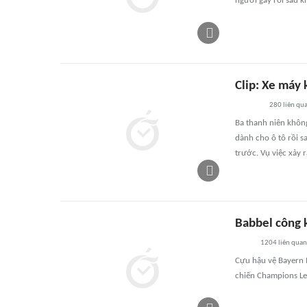
người gây rối sau kh
Clip: Xe máy 
280
liên qu
Ba thanh niên khôn
dành cho ô tô rồi s
trước. Vụ việc xảy r
Babbel công 
1204
liên quan
Cựu hậu vệ Bayern M
chiến Champions Le