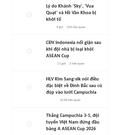
Lý do Khánh 'Sky', 'Vua
Quạt' và Hồ Văn Khoa bị
khởi tố
9 giờ
104
liên quan
CĐV Indonesia nổi giận sau
khi đội nhà bị loại khỏi
ASEAN Cup
11 giờ
2
liên quan
HLV Kim Sang-sik nói điều
đặc biệt về Đình Bắc sau cú
đúp vào lưới Campuchia
3538
liên quan
Thắng Campuchia 3-1, đội
tuyển Việt Nam đứng đầu
bảng A ASEAN Cup 2026