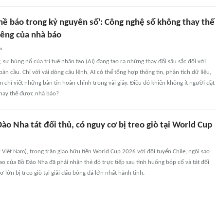
hề báo trong kỷ nguyên số': Công nghệ số không thay thế
iêng của nhà báo
an
sự bùng nổ của trí tuệ nhân tạo (AI) đang tạo ra những thay đổi sâu sắc đối với
àn cầu. Chỉ với vài dòng câu lệnh, AI có thể tổng hợp thông tin, phân tích dữ liệu,
m chí viết những bản tin hoàn chỉnh trong vài giây. Điều đó khiến không ít người đặt
 thay thế được nhà báo?
ào Nha tát đối thủ, có nguy cơ bị treo giò tại World Cup
 Việt Nam), trong trận giao hữu tiền World Cup 2026 với đội tuyển Chile, ngôi sao
ao của Bồ Đào Nha đã phải nhận thẻ đỏ trực tiếp sau tình huống bóp cổ và tát đối
ơ lớn bị treo giò tại giải đấu bóng đá lớn nhất hành tinh.