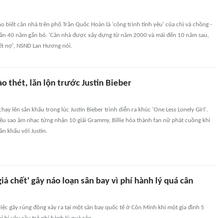
biết căn nhà trên phố Trần Quốc Hoàn là 'công trình tình yêu' của chị và chồng -
gần 40 năm gắn bó. 'Căn nhà được xây dựng từ năm 2000 và mãi đến 10 năm sau,
ết nợ', NSND Lan Hương nói.
gào thét, lăn lộn trước Justin Bieber
ờ chạy lên sân khấu trong lúc Justin Bieber trình diễn ra khúc 'One Less Lonely Girl'.
êu sao âm nhạc từng nhận 10 giải Grammy, Billie hóa thành fan nữ phát cuồng khi
n khấu với Justin.
iả chết' gây náo loạn sân bay vì phí hành lý quá cân
c gây rúng động xảy ra tại một sân bay quốc tế ở Côn Minh khi một gia đình 5