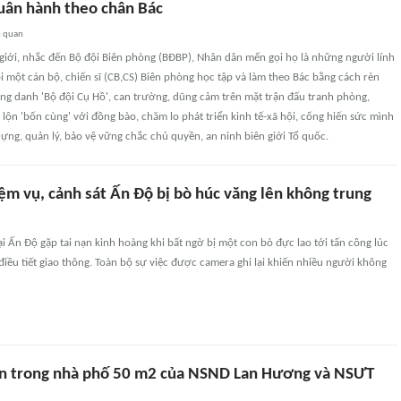
ân hành theo chân Bác
n quan
 giới, nhắc đến Bộ đội Biên phòng (BĐBP), Nhân dân mến gọi họ là những người lính
một cán bộ, chiến sĩ (CB,CS) Biên phòng học tập và làm theo Bác bằng cách rèn
ng danh 'Bộ đội Cụ Hồ', can trường, dũng cảm trên mặt trận đấu tranh phòng,
 lộn 'bốn cùng' với đồng bào, chăm lo phát triển kinh tế-xã hội, cống hiến sức mình
ựng, quản lý, bảo vệ vững chắc chủ quyền, an ninh biên giới Tổ quốc.
ệm vụ, cảnh sát Ấn Độ bị bò húc văng lên không trung
i Ấn Độ gặp tai nạn kinh hoàng khi bất ngờ bị một con bò đực lao tới tấn công lúc
iều tiết giao thông. Toàn bộ sự việc được camera ghi lại khiến nhiều người không
n trong nhà phố 50 m2 của NSND Lan Hương và NSƯT