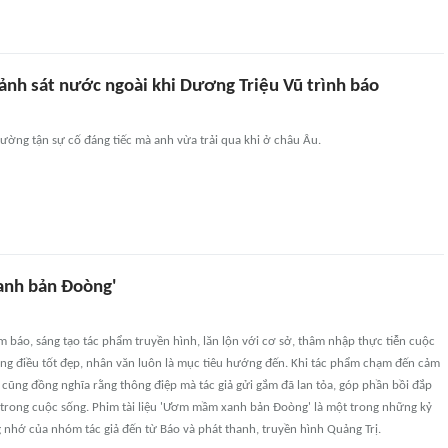
ảnh sát nước ngoài khi Dương Triệu Vũ trình báo
ường tận sự cố đáng tiếc mà anh vừa trải qua khi ở châu Âu.
nh bản Đoòng'
 báo, sáng tạo tác phẩm truyền hình, lăn lộn với cơ sở, thâm nhập thực tiễn cuộc
ững điều tốt đẹp, nhân văn luôn là mục tiêu hướng đến. Khi tác phẩm chạm đến cảm
cũng đồng nghĩa rằng thông điệp mà tác giả gửi gắm đã lan tỏa, góp phần bồi đắp
 trong cuộc sống. Phim tài liệu 'Ươm mầm xanh bản Đoòng' là một trong những kỷ
nhớ của nhóm tác giả đến từ Báo và phát thanh, truyền hình Quảng Trị.