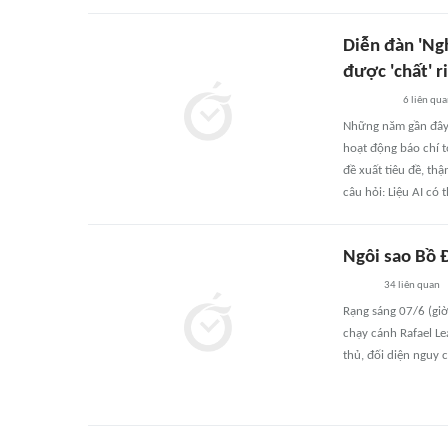
Diễn đàn 'Ng
được 'chất' r
6
liên qu
Những năm gần đây, 
hoạt động báo chí to
đề xuất tiêu đề, thậ
câu hỏi: Liệu AI có
Ngôi sao Bồ Đ
34
liên quan
Rạng sáng 07/6 (giờ
chạy cánh Rafael Le
thủ, đối diện nguy c