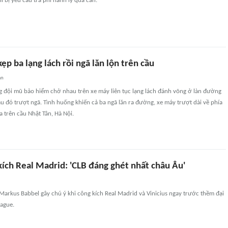
i bị yêu cầu trả phí hành lý quá cân.
kẹp ba lạng lách rồi ngã lăn lộn trên cầu
an
g đội mũ bảo hiểm chở nhau trên xe máy liên tục lạng lách đánh võng ở làn đường
au đó trượt ngã. Tình huống khiến cả ba ngã lăn ra đường, xe máy trượt dài về phía
a trên cầu Nhật Tân, Hà Nội.
kích Real Madrid: 'CLB đáng ghét nhất châu Âu'
arkus Babbel gây chú ý khi công kích Real Madrid và Vinicius ngay trước thềm đại
ague.