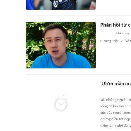
Phản hồi từ c
6
liên quan
Dương Triệu Vũ kể t
'Ươm mầm xa
Với những người làm
sống để lan tỏa nh
xúc của người xem, 
những điều tốt đẹp
niệm làm nghề đáng 