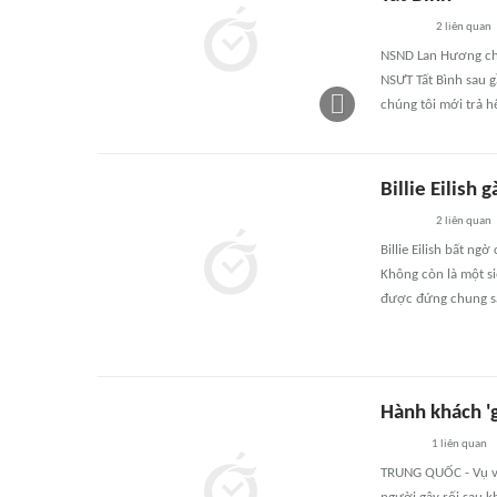
2
liên quan
NSND Lan Hương cho 
NSƯT Tất Bình sau 
chúng tôi mới trả h
Billie Eilish 
2
liên quan
Billie Eilish bất ng
Không còn là một si
được đứng chung sâ
Hành khách 'g
1
liên quan
TRUNG QUỐC - Vụ việ