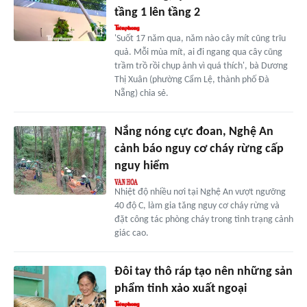
tầng 1 lên tầng 2
'Suốt 17 năm qua, năm nào cây mít cũng trĩu
quả. Mỗi mùa mít, ai đi ngang qua cây cũng
trầm trồ rồi chụp ảnh vì quá thích', bà Dương
Thị Xuân (phường Cẩm Lệ, thành phố Đà
Nẵng) chia sẻ.
Nắng nóng cực đoan, Nghệ An
cảnh báo nguy cơ cháy rừng cấp
nguy hiểm
Nhiệt độ nhiều nơi tại Nghệ An vượt ngưỡng
40 độ C, làm gia tăng nguy cơ cháy rừng và
đặt công tác phòng cháy trong tình trạng cảnh
giác cao.
Đôi tay thô ráp tạo nên những sản
phẩm tinh xảo xuất ngoại