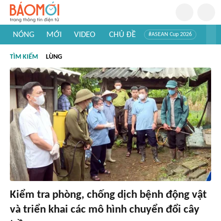
NÓNG
MỚI
VIDEO
CHỦ ĐỀ
#ASEAN Cup 2026
#Trí tuệ nhân tạo
#Mỹ - Iran
#Khám phá Việt Nam
TÌM KIẾM
LÙNG
#Khám phá thế giới
Kiểm tra phòng, chống dịch bệnh động vật
và triển khai các mô hình chuyển đổi cây