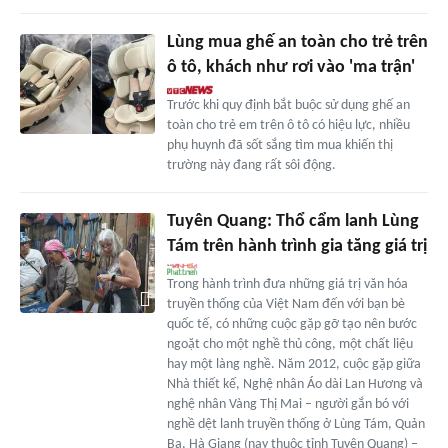
Lùng mua ghế an toàn cho trẻ trên
ô tô, khách như rơi vào 'ma trận'
Trước khi quy định bắt buộc sử dụng ghế an
toàn cho trẻ em trên ô tô có hiệu lực, nhiều
phụ huynh đã sốt sắng tìm mua khiến thị
trường này đang rất sôi động.
Tuyên Quang: Thổ cẩm lanh Lùng
Tám trên hành trình gia tăng giá trị
Trong hành trình đưa những giá trị văn hóa
truyền thống của Việt Nam đến với bạn bè
quốc tế, có những cuộc gặp gỡ tạo nên bước
ngoặt cho một nghề thủ công, một chất liệu
hay một làng nghề. Năm 2012, cuộc gặp giữa
Nhà thiết kế, Nghệ nhân Áo dài Lan Hương và
nghệ nhân Vàng Thị Mai – người gắn bó với
nghề dệt lanh truyền thống ở Lùng Tám, Quản
Bạ, Hà Giang (nay thuộc tỉnh Tuyên Quang) –