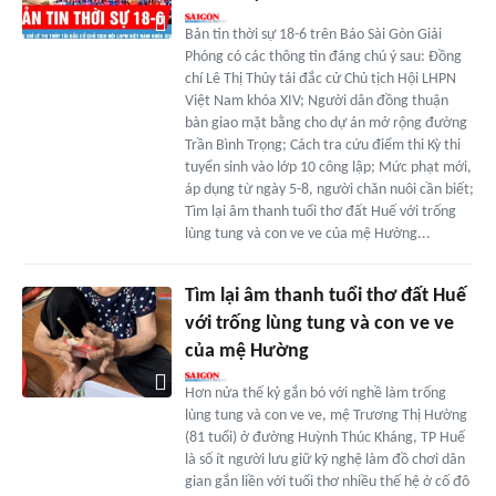
Bản tin thời sự 18-6 trên Báo Sài Gòn Giải
Phóng có các thông tin đáng chú ý sau: Đồng
chí Lê Thị Thủy tái đắc cử Chủ tịch Hội LHPN
Việt Nam khóa XIV; Người dân đồng thuận
bàn giao mặt bằng cho dự án mở rộng đường
Trần Bình Trọng; Cách tra cứu điểm thi Kỳ thi
tuyển sinh vào lớp 10 công lập; Mức phạt mới,
áp dụng từ ngày 5-8, người chăn nuôi cần biết;
Tìm lại âm thanh tuổi thơ đất Huế với trống
lùng tung và con ve ve của mệ Hường...
Tìm lại âm thanh tuổi thơ đất Huế
với trống lùng tung và con ve ve
của mệ Hường
Hơn nửa thế kỷ gắn bó với nghề làm trống
lùng tung và con ve ve, mệ Trương Thị Hường
(81 tuổi) ở đường Huỳnh Thúc Kháng, TP Huế
là số ít người lưu giữ kỹ nghệ làm đồ chơi dân
gian gắn liền với tuổi thơ nhiều thế hệ ở cố đô