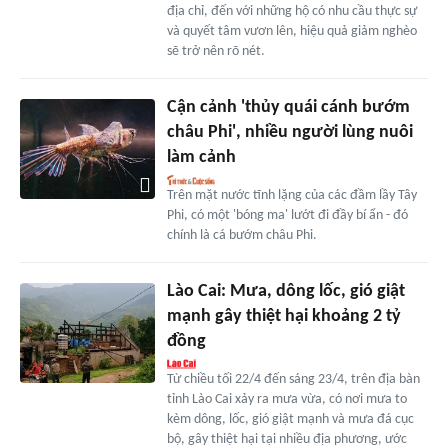
địa chỉ, đến với những hộ có nhu cầu thực sự
và quyết tâm vươn lên, hiệu quả giảm nghèo
sẽ trở nên rõ nét.
Cận cảnh 'thủy quái cánh bướm
châu Phi', nhiều người lùng nuôi
làm cảnh
Trên mặt nước tĩnh lặng của các đầm lầy Tây
Phi, có một 'bóng ma' lướt đi đầy bí ẩn - đó
chính là cá bướm châu Phi.
Lào Cai: Mưa, dông lốc, gió giật
mạnh gây thiệt hại khoảng 2 tỷ
đồng
Từ chiều tối 22/4 đến sáng 23/4, trên địa bàn
tỉnh Lào Cai xảy ra mưa vừa, có nơi mưa to
kèm dông, lốc, gió giật mạnh và mưa đá cục
bộ, gây thiệt hại tại nhiều địa phương, ước