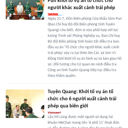
Pun khởi tố vụ án tổ chức cho
người khác xuất cảnh trái phép
Ngày 21-7, Đồn Biên phòng Cửa khẩu Săm Pun
(Ban Chỉ huy Bộ đội Biên phòng tỉnh Tuyên
Quang) cho biết, đơn vị vừa phối hợp với lực
lượng Trinh sát Phòng Nghiệp vụ, Ban Chỉ huy
Bộ đội Biên phòng tỉnh hoàn tất điều tra ban
đầu vụ án 'Tổ chức cho người khác xuất cảnh
trái phép' xảy ra tại thôn Xín Cái, xã Sơn Vĩ.
Đồng thời khởi tố vụ án hình sự và bàn giao hồ
sơ, đối tượng cho Cơ quan An ninh điều tra
Công an tỉnh Tuyên Quang tiếp tục điều tra
theo thẩm quyền.
Tuyên Quang: Khởi tố vụ án tổ
chức cho 6 người xuất cảnh trái
phép qua biên giới
Lầu Mí Lùng được một người sử dụng tài
khoản WeChat mang tên 'A phố 11' thuê đón