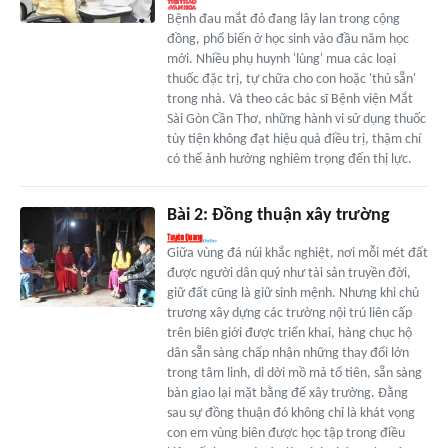
Bệnh đau mắt đỏ đang lây lan trong cộng
đồng, phổ biến ở học sinh vào đầu năm học
mới. Nhiều phụ huynh 'lùng' mua các loại
thuốc đặc trị, tự chữa cho con hoặc 'thủ sẵn'
trong nhà. Và theo các bác sĩ Bệnh viện Mắt
Sài Gòn Cần Thơ, những hành vi sử dụng thuốc
tùy tiện không đạt hiệu quả điều trị, thậm chí
có thể ảnh hưởng nghiêm trọng đến thị lực.
Bài 2: Đồng thuận xây trường
Giữa vùng đá núi khắc nghiệt, nơi mỗi mét đất
được người dân quý như tài sản truyền đời,
giữ đất cũng là giữ sinh mệnh. Nhưng khi chủ
trương xây dựng các trường nội trú liên cấp
trên biên giới được triển khai, hàng chục hộ
dân sẵn sàng chấp nhận những thay đổi lớn
trong tâm linh, di dời mồ mả tổ tiên, sẵn sàng
bàn giao lại mặt bằng để xây trường. Đằng
sau sự đồng thuận đó không chỉ là khát vọng
con em vùng biên được học tập trong điều