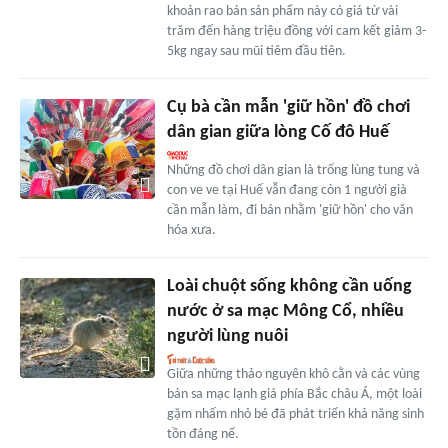
khoản rao bán sản phẩm này có giá từ vài
trăm đến hàng triệu đồng với cam kết giảm 3-
5kg ngay sau mũi tiêm đầu tiên.
Cụ bà cần mẫn 'giữ hồn' đồ chơi
dân gian giữa lòng Cố đô Huế
Những đồ chơi dân gian là trống lùng tung và
con ve ve tại Huế vẫn đang còn 1 người già
cần mẫn làm, đi bán nhằm 'giữ hồn' cho văn
hóa xưa.
Loài chuột sống không cần uống
nước ở sa mạc Mông Cổ, nhiều
người lùng nuôi
Giữa những thảo nguyên khô cằn và các vùng
bán sa mạc lạnh giá phía Bắc châu Á, một loài
gặm nhấm nhỏ bé đã phát triển khả năng sinh
tồn đáng nể.