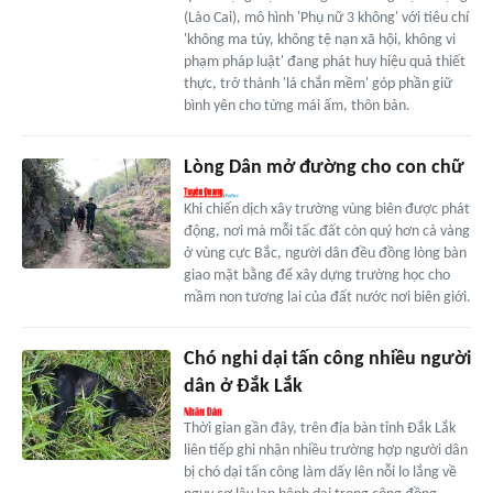
(Lào Cai), mô hình 'Phụ nữ 3 không' với tiêu chí
'không ma túy, không tệ nạn xã hội, không vi
phạm pháp luật' đang phát huy hiệu quả thiết
thực, trở thành 'lá chắn mềm' góp phần giữ
bình yên cho từng mái ấm, thôn bản.
Lòng Dân mở đường cho con chữ
Khi chiến dịch xây trường vùng biên được phát
động, nơi mà mỗi tấc đất còn quý hơn cả vàng
ở vùng cực Bắc, người dân đều đồng lòng bàn
giao mặt bằng để xây dựng trường học cho
mầm non tương lai của đất nước nơi biên giới.
Chó nghi dại tấn công nhiều người
dân ở Đắk Lắk
Thời gian gần đây, trên địa bàn tỉnh Đắk Lắk
liên tiếp ghi nhận nhiều trường hợp người dân
bị chó dại tấn công làm dấy lên nỗi lo lắng về