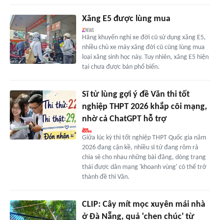
Xăng E5 được lùng mua
Hãng khuyến nghị xe đời cũ sử dụng xăng E5,
nhiều chủ xe máy xăng đời cũ cũng lùng mua
loại xăng sinh học này. Tuy nhiên, xăng E5 hiện
tại chưa được bán phổ biến.
Sĩ tử lùng gợi ý đề Văn thi tốt
nghiệp THPT 2026 khắp cõi mạng,
nhờ cả ChatGPT hỗ trợ
Giữa lúc kỳ thi tốt nghiệp THPT Quốc gia năm
2026 đang cận kề, nhiều sĩ tử đang rôm rả
chia sẻ cho nhau những bài đăng, dòng trạng
thái được dân mạng 'khoanh vùng' có thể trở
thành đề thi Văn.
CLIP: Cây mít mọc xuyên mái nhà
ở Đà Nẵng, quả 'chen chúc' từ