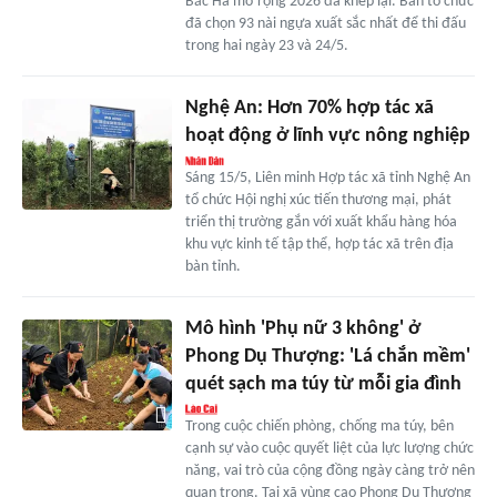
Bắc Hà mở rộng 2026 đã khép lại. Ban tổ chức
đã chọn 93 nài ngựa xuất sắc nhất để thi đấu
trong hai ngày 23 và 24/5.
Nghệ An: Hơn 70% hợp tác xã
hoạt động ở lĩnh vực nông nghiệp
Sáng 15/5, Liên minh Hợp tác xã tỉnh Nghệ An
tổ chức Hội nghị xúc tiến thương mại, phát
triển thị trường gắn với xuất khẩu hàng hóa
khu vực kinh tế tập thể, hợp tác xã trên địa
bàn tỉnh.
Mô hình 'Phụ nữ 3 không' ở
Phong Dụ Thượng: 'Lá chắn mềm'
quét sạch ma túy từ mỗi gia đình
Trong cuộc chiến phòng, chống ma túy, bên
cạnh sự vào cuộc quyết liệt của lực lượng chức
năng, vai trò của cộng đồng ngày càng trở nên
quan trọng. Tại xã vùng cao Phong Dụ Thượng