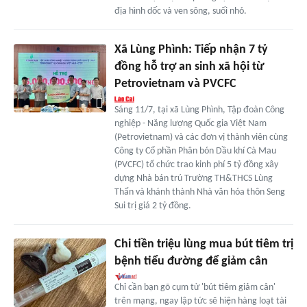
địa hình dốc và ven sông, suối nhỏ.
Xã Lùng Phình: Tiếp nhận 7 tỷ
đồng hỗ trợ an sinh xã hội từ
Petrovietnam và PVCFC
Sáng 11/7, tại xã Lùng Phình, Tập đoàn Công
nghiệp - Năng lượng Quốc gia Việt Nam
(Petrovietnam) và các đơn vị thành viên cùng
Công ty Cổ phần Phân bón Dầu khí Cà Mau
(PVCFC) tổ chức trao kinh phí 5 tỷ đồng xây
dựng Nhà bán trú Trường TH&THCS Lùng
Thẩn và khánh thành Nhà văn hóa thôn Seng
Sui trị giá 2 tỷ đồng.
Chi tiền triệu lùng mua bút tiêm trị
bệnh tiểu đường để giảm cân
Chỉ cần bạn gõ cụm từ 'bút tiêm giảm cân'
trên mạng, ngay lập tức sẽ hiện hàng loạt tài