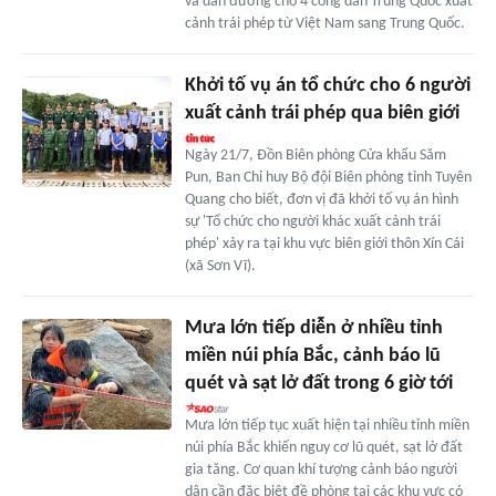
và dẫn đường cho 4 công dân Trung Quốc xuất
cảnh trái phép từ Việt Nam sang Trung Quốc.
Khởi tố vụ án tổ chức cho 6 người
xuất cảnh trái phép qua biên giới
Ngày 21/7, Đồn Biên phòng Cửa khẩu Săm
Pun, Ban Chỉ huy Bộ đội Biên phòng tỉnh Tuyên
Quang cho biết, đơn vị đã khởi tố vụ án hình
sự 'Tổ chức cho người khác xuất cảnh trái
phép' xảy ra tại khu vực biên giới thôn Xín Cái
(xã Sơn Vĩ).
Mưa lớn tiếp diễn ở nhiều tỉnh
miền núi phía Bắc, cảnh báo lũ
quét và sạt lở đất trong 6 giờ tới
Mưa lớn tiếp tục xuất hiện tại nhiều tỉnh miền
núi phía Bắc khiến nguy cơ lũ quét, sạt lở đất
gia tăng. Cơ quan khí tượng cảnh báo người
dân cần đặc biệt đề phòng tại các khu vực có