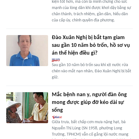
kiện tốt hơn, mà còn là minh chứng cho sức
mạnh của lòng dân khi được khơi dậy bằng sự
chân thành, trách nhiệm, gần dân, hiểu dân
của cấp ủy, chính quyền địa phương.
Đào Xuân Nghị bị bắt tạm giam
sau gần 10 năm bỏ trốn, hồ sơ vụ
án thể hiện điều gì?
Sau gần 10 năm bỏ trốn sau khi xịt nước rửa
chén vào mắt nạn nhân, Đào Xuân Nghị bị bắt
giữ.
Mắc bệnh nan y, người đàn ông
mong được giúp đỡ kéo dài sự
sống
Giữa trưa, bất chấp cơn mưa nặng hạt, bà
Nguyễn Thị Lùng (SN 1958, phường Long
Trường, TPHCM) vẫn cố gắng lội nước mang