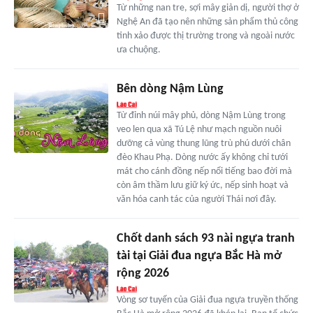
Từ những nan tre, sợi mây giản dị, người thợ ở
Nghệ An đã tạo nên những sản phẩm thủ công
tinh xảo được thị trường trong và ngoài nước
ưa chuộng.
Bên dòng Nậm Lùng
Từ đỉnh núi mây phủ, dòng Nậm Lùng trong
veo len qua xã Tú Lệ như mạch nguồn nuôi
dưỡng cả vùng thung lũng trù phú dưới chân
đèo Khau Phạ. Dòng nước ấy không chỉ tưới
mát cho cánh đồng nếp nổi tiếng bao đời mà
còn âm thầm lưu giữ ký ức, nếp sinh hoạt và
văn hóa canh tác của người Thái nơi đây.
Chốt danh sách 93 nài ngựa tranh
tài tại Giải đua ngựa Bắc Hà mở
rộng 2026
Vòng sơ tuyển của Giải đua ngựa truyền thống