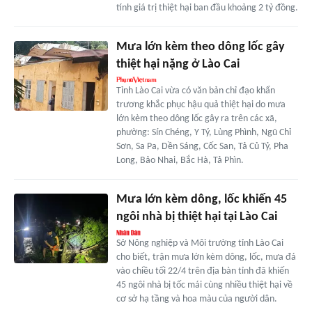
tính giá trị thiệt hại ban đầu khoảng 2 tỷ đồng.
Mưa lớn kèm theo dông lốc gây
thiệt hại nặng ở Lào Cai
Tỉnh Lào Cai vừa có văn bản chỉ đạo khẩn
trương khắc phục hậu quả thiệt hại do mưa
lớn kèm theo dông lốc gây ra trên các xã,
phường: Sín Chéng, Y Tý, Lùng Phình, Ngũ Chỉ
Sơn, Sa Pa, Dền Sáng, Cốc San, Tả Củ Tỷ, Pha
Long, Bảo Nhai, Bắc Hà, Tả Phìn.
Mưa lớn kèm dông, lốc khiến 45
ngôi nhà bị thiệt hại tại Lào Cai
Sở Nông nghiệp và Môi trường tỉnh Lào Cai
cho biết, trận mưa lớn kèm dông, lốc, mưa đá
vào chiều tối 22/4 trên địa bàn tỉnh đã khiến
45 ngôi nhà bị tốc mái cùng nhiều thiệt hại về
cơ sở hạ tầng và hoa màu của người dân.