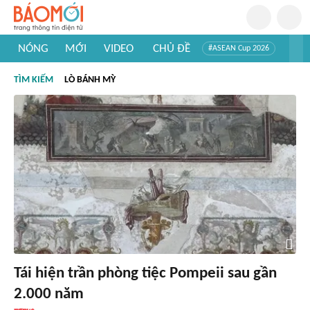
NÓNG
MỚI
VIDEO
CHỦ ĐỀ
#ASEAN Cup 2026
#Trí tuệ nhân tạo
#Mỹ - Iran
#Khám phá Việt Nam
TÌM KIẾM
LÒ BÁNH MỲ
#Khám phá thế giới
Tái hiện trần phòng tiệc Pompeii sau gần
2.000 năm