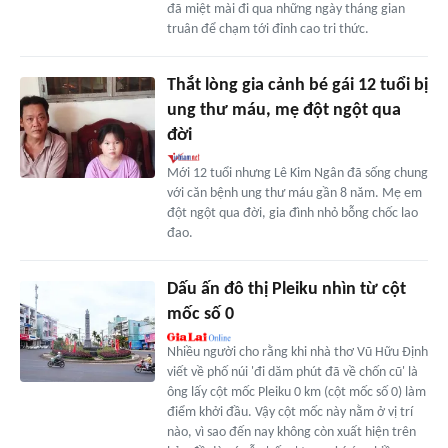
đã miệt mài đi qua những ngày tháng gian
truân để chạm tới đỉnh cao tri thức.
Thắt lòng gia cảnh bé gái 12 tuổi bị
ung thư máu, mẹ đột ngột qua
đời
Mới 12 tuổi nhưng Lê Kim Ngân đã sống chung
với căn bệnh ung thư máu gần 8 năm. Mẹ em
đột ngột qua đời, gia đình nhỏ bỗng chốc lao
đao.
Dấu ấn đô thị Pleiku nhìn từ cột
mốc số 0
Nhiều người cho rằng khi nhà thơ Vũ Hữu Định
viết về phố núi 'đi dăm phút đã về chốn cũ' là
ông lấy cột mốc Pleiku 0 km (cột mốc số 0) làm
điểm khởi đầu. Vậy cột mốc này nằm ở vị trí
nào, vì sao đến nay không còn xuất hiện trên