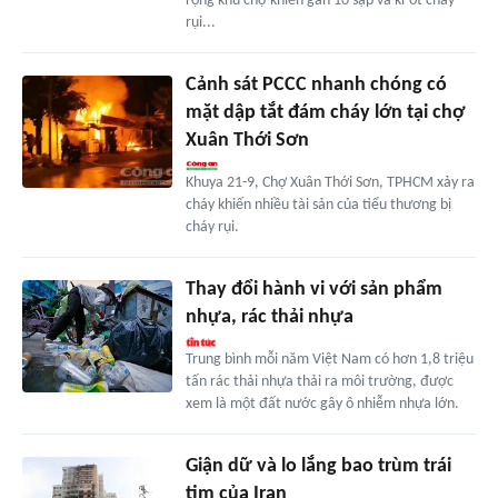
rộng khu chợ khiến gần 10 sạp và ki-ốt cháy
rụi...
Cảnh sát PCCC nhanh chóng có
mặt dập tắt đám cháy lớn tại chợ
Xuân Thới Sơn
Khuya 21-9, Chợ Xuân Thới Sơn, TPHCM xảy ra
cháy khiến nhiều tài sản của tiểu thương bị
cháy rụi.
Thay đổi hành vi với sản phẩm
nhựa, rác thải nhựa
Trung bình mỗi năm Việt Nam có hơn 1,8 triệu
tấn rác thải nhựa thải ra môi trường, được
xem là một đất nước gây ô nhiễm nhựa lớn.
Giận dữ và lo lắng bao trùm trái
tim của Iran