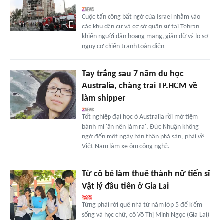
Cuộc tấn công bất ngờ của Israel nhằm vào
các khu dân cư và cơ sở quân sự tại Tehran
khiến người dân hoang mang, giận dữ và lo sợ
nguy cơ chiến tranh toàn diện.
Tay trắng sau 7 năm du học
Australia, chàng trai TP.HCM về
làm shipper
Tốt nghiệp đại học ở Australia rồi mở tiệm
bánh mì 'ăn nên làm ra', Đức Nhuận không
ngờ đến một ngày bản thân phá sản, phải về
Việt Nam làm xe ôm công nghệ.
Từ cô bé làm thuê thành nữ tiến sĩ
Vật lý đầu tiên ở Gia Lai
Từng phải rời quê nhà từ năm lớp 5 để kiếm
sống và học chữ, cô Võ Thị Minh Ngọc (Gia Lai)