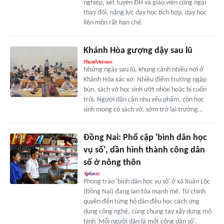
nghiệp, xét tuyển ĐH và giáo viên cũng ngại
thay đổi, năng lực dạy học tích hợp, dạy học
liên môn rất hạn chế.
Khánh Hòa gượng dậy sau lũ
Những ngày sau lũ, khung cảnh nhiều nơi ở
Khánh Hòa xác xơ. Nhiều điểm trường ngập
bùn, sách vở học sinh ướt nhòe hoặc bị cuốn
trôi. Người dân cần nhu yếu phẩm, còn học
sinh mong có sách vở, sớm trở lại trường…
Đồng Nai: Phổ cập 'bình dân học
vụ số', dần hình thành công dân
số ở nông thôn
Phong trào 'bình dân học vụ số' ở xã Xuân Lộc
(Đồng Nai) đang lan tỏa mạnh mẽ. Từ chính
quyền đến từng hộ dân đều học cách ứng
dụng công nghệ, cùng chung tay xây dựng mô
hình 'Mỗi người dân là một công dân số'.