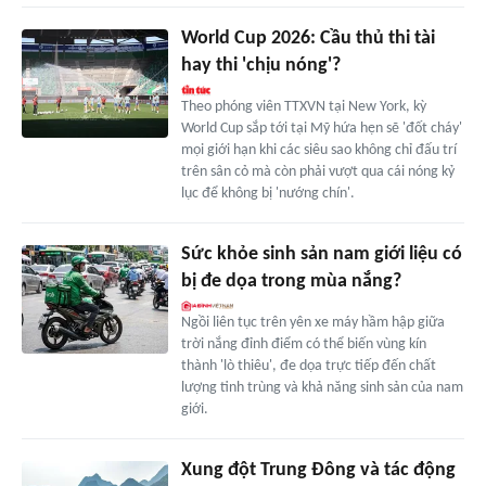
World Cup 2026: Cầu thủ thi tài
hay thi 'chịu nóng'?
Theo phóng viên TTXVN tại New York, kỳ
World Cup sắp tới tại Mỹ hứa hẹn sẽ 'đốt cháy'
mọi giới hạn khi các siêu sao không chỉ đấu trí
trên sân cỏ mà còn phải vượt qua cái nóng kỷ
lục để không bị 'nướng chín'.
Sức khỏe sinh sản nam giới liệu có
bị đe dọa trong mùa nắng?
Ngồi liên tục trên yên xe máy hầm hập giữa
trời nắng đỉnh điểm có thể biến vùng kín
thành 'lò thiêu', đe dọa trực tiếp đến chất
lượng tinh trùng và khả năng sinh sản của nam
giới.
Xung đột Trung Đông và tác động