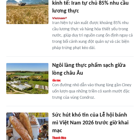
kinh tế: Iran tự chủ 85% nhu cầu
lương thực
Iran hiện tự sản xuất được khoảng 85% nhu
cầu lương thực và hàng hóa thiết yếu trong
nước, giúp duy trì nguồn cung ổn định ngay cả
trong bối cảnh xung đột quân sự và các biện
pháp trừng phạt kéo dài.
Ngôi làng thực phẩm sạch giữa
lòng châu Âu
Con đường nhỏ dẫn vào thung lũng gần Ciney
uốn lượn qua những triền cỏ xanh mướt đặc
trưng của vùng Condroz.
Sức hút khó tin của Lễ hội bánh
mì Việt Nam 2026 trước giờ khai
mạc