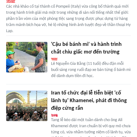
Các nhà khảo cổ tại thành cổ Pompeii (Italy) vừa công bố thành quả mới
trong hành trình giải mã một trong những di sản nổi tiếng nhất thế giới:
phần trần vòm của một phòng tiệc sang trọng được phục dựng từ hàng
trăm mảnh bích họa vỡ, hé lộ những hình ảnh tuyệt đẹp về thần thoại Hy
Lạp.
'Cậu bé bánh mì' và hành trình
chắt chiu giấc mơ đến trường
Lê Nguyễn Gia Bằng (11 tuổi) đều đặn mỗi
buổi sáng rong ruổi đạp xe bán từng ổ bánh mì
để dành dụm tiền đi học.
Iran tổ chức đại lễ tiễn biệt 'cố
lãnh tụ' Khamenei, phát đi thông
điệp cứng rắn
Tang lễ kéo dài một tuần dành cho ông Ali
Khamenei được Iran chuẩn bị với quy mô chưa
từng có, vừa nhằm tưởng niệm cố lãnh tụ, vừa