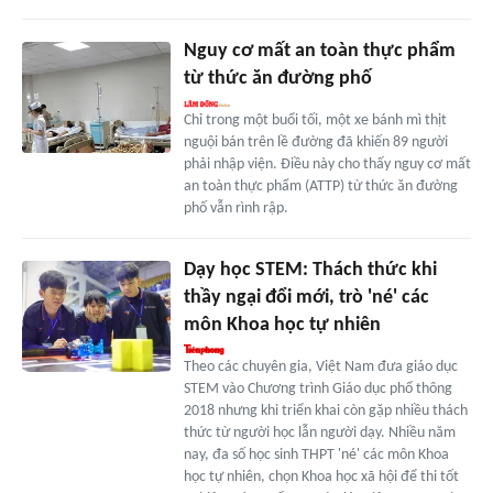
Nguy cơ mất an toàn thực phẩm
từ thức ăn đường phố
Chỉ trong một buổi tối, một xe bánh mì thịt
nguội bán trên lề đường đã khiến 89 người
phải nhập viện. Điều này cho thấy nguy cơ mất
an toàn thực phẩm (ATTP) từ thức ăn đường
phố vẫn rình rập.
Dạy học STEM: Thách thức khi
thầy ngại đổi mới, trò 'né' các
môn Khoa học tự nhiên
Theo các chuyên gia, Việt Nam đưa giáo dục
STEM vào Chương trình Giáo dục phổ thông
2018 nhưng khi triển khai còn gặp nhiều thách
thức từ người học lẫn người dạy. Nhiều năm
nay, đa số học sinh THPT 'né' các môn Khoa
học tự nhiên, chọn Khoa học xã hội để thi tốt