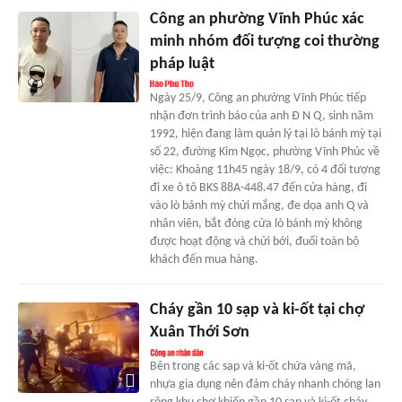
Công an phường Vĩnh Phúc xác
minh nhóm đối tượng coi thường
pháp luật
Ngày 25/9, Công an phường Vĩnh Phúc tiếp
nhận đơn trình báo của anh Đ N Q, sinh năm
1992, hiện đang làm quản lý tại lò bánh mỳ tại
số 22, đường Kim Ngọc, phường Vĩnh Phúc về
việc: Khoảng 11h45 ngày 18/9, có 4 đối tượng
đi xe ô tô BKS 88A-448.47 đến cửa hàng, đi
vào lò bánh mỳ chửi mắng, đe dọa anh Q và
nhân viên, bắt đóng cửa lò bánh mỳ không
được hoạt động và chửi bới, đuổi toàn bộ
khách đến mua hàng.
Cháy gần 10 sạp và ki-ốt tại chợ
Xuân Thới Sơn
Bên trong các sạp và ki-ốt chứa vàng mã,
nhựa gia dụng nên đám cháy nhanh chóng lan