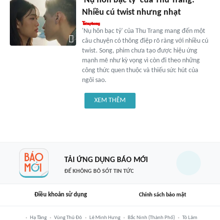
'Nụ hôn bạc tỷ' của Thu Trang:
Nhiều cú twist nhưng nhạt
'Nụ hôn bạc tỷ' của Thu Trang mang đến một
câu chuyện có thông điệp rõ ràng với nhiều cú
twist. Song, phim chưa tạo được hiệu ứng
mạnh mẽ như kỳ vọng vì còn đi theo những
công thức quen thuộc và thiếu sức hút của
ngôi sao.
XEM THÊM
TẢI ỨNG DỤNG BÁO MỚI
ĐỂ KHÔNG BỎ SÓT TIN TỨC
Điều khoản sử dụng
Chính sách bảo mật
Hạ Tầng
Vùng Thủ Đô
Lê Minh Hưng
Bắc Ninh (thành Phố)
Tô Lâm