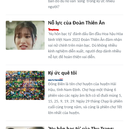
bản đồ dù nó vẫn 'sống' trong ký ức nhiều
người?
Nỗ lực của Đoàn Thiên Ân
'Nụ hôn bạc tỷ' đánh dấu lần đầu Hoa hậu Hòa
bình Việt Nam 2022 Đoàn Thiên Ân đảm nhận
vai nữ chính trên màn bạc. Dù không nhiều
kinh nghiệm diễn xuất, người đẹp dành nhiều
nỗ lực để hoàn thiện vai diễn.
Ký ức quê tôi
Đông Biên là tên chợ huyện của huyện Hải
Hậu, tỉnh Nam Định. Chợ họp một tháng 6
phiên vào các ngày âm lịch có số đuôi mùng 5,
15, 25, 9, 19, 29. Ngày 29 tháng Chạp là phiên
cuối cùng trong năm, và cũng là phiên chợ Tết
lớn nhất của huyện.