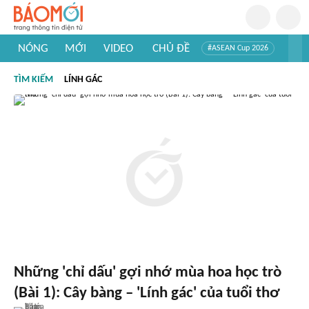
NÓNG
MỚI
VIDEO
CHỦ ĐỀ
#ASEAN Cup 2026
#Trí tuệ nhân tạo
#Mỹ - Iran
#Khám phá Việt Nam
TÌM KIẾM
LÍNH GÁC
#Khám phá thế giới
Những 'chỉ dấu' gợi nhớ mùa hoa học trò
(Bài 1): Cây bàng – 'Lính gác' của tuổi thơ