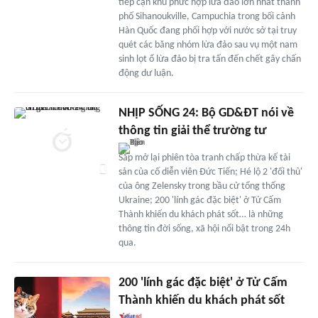
tiếp cận khu phức hợp lừa đảo lớn nhất thành
phố Sihanoukville, Campuchia trong bối cảnh
Hàn Quốc đang phối hợp với nước sở tại truy
quét các băng nhóm lừa đảo sau vụ một nam
sinh lọt ổ lừa đảo bị tra tấn đến chết gây chấn
động dư luận.
NHỊP SỐNG 24: Bộ GD&ĐT nói về
thông tin giải thể trường tư
Sắp mở lại phiên tòa tranh chấp thừa kế tài
sản của cố diễn viên Đức Tiến; Hé lộ 2 'đối thủ'
của ông Zelensky trong bầu cử tổng thống
Ukraine; 200 'lính gác đặc biệt' ở Tử Cấm
Thành khiến du khách phát sốt… là những
thông tin đời sống, xã hội nổi bật trong 24h
qua.
200 'lính gác đặc biệt' ở Tử Cấm
Thành khiến du khách phát sốt