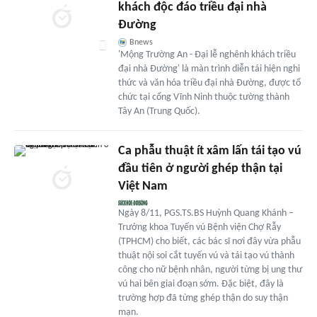
khách độc đáo triều đại nhà
Đường
Bnews
'Mộng Trường An - Đại lễ nghênh khách triều
đại nhà Đường' là màn trình diễn tái hiện nghi
thức và văn hóa triều đại nhà Đường, được tổ
chức tại cổng Vĩnh Ninh thuộc tường thành
Tây An (Trung Quốc).
Ca phẫu thuật ít xâm lấn tái tạo vú
đầu tiên ở người ghép thận tại
Việt Nam
Ngày 8/11, PGS.TS.BS Huỳnh Quang Khánh –
Trưởng khoa Tuyến vú Bệnh viện Chợ Rẫy
(TPHCM) cho biết, các bác sĩ nơi đây vừa phẫu
thuật nội soi cắt tuyến vú và tái tạo vú thành
công cho nữ bệnh nhân, người từng bị ung thư
vú hai bên giai đoạn sớm. Đặc biệt, đây là
trường hợp đã từng ghép thận do suy thận
mạn.