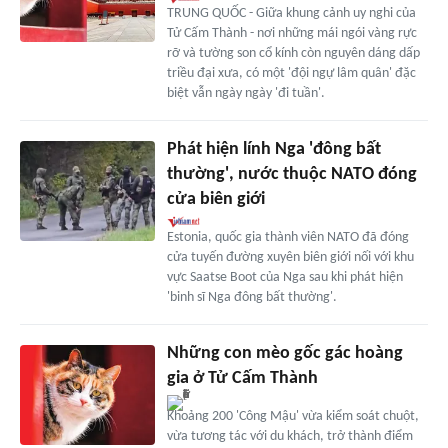
TRUNG QUỐC - Giữa khung cảnh uy nghi của
Tử Cấm Thành - nơi những mái ngói vàng rực
rỡ và tường son cổ kính còn nguyên dáng dấp
triều đại xưa, có một 'đội ngự lâm quân' đặc
biệt vẫn ngày ngày 'đi tuần'.
Phát hiện lính Nga 'đông bất
thường', nước thuộc NATO đóng
cửa biên giới
Estonia, quốc gia thành viên NATO đã đóng
cửa tuyến đường xuyên biên giới nối với khu
vực Saatse Boot của Nga sau khi phát hiện
'binh sĩ Nga đông bất thường'.
Những con mèo gốc gác hoàng
gia ở Tử Cấm Thành
Khoảng 200 'Công Mậu' vừa kiểm soát chuột,
vừa tương tác với du khách, trở thành điểm