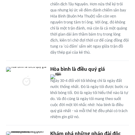
chiến dịch Tây Nguyên. Hơn nửa thế kỷ trôi
qua nhưng ký ức về đêm đánh chiếm sân bay
Hòa Bình (Buôn Ma Thuột) vẫn còn vẹn
nguyên trong tâm trí ông. Với ông, đó không
chỉ là một trận đánh, mà còn là cả một quãng
thời gian dài âm thầm bám trụ trong lòng
địch, kiên trì chờ đợi thời cơ để cùng đồng đội
tung ra 'cú đấm' sấm sét ngay giữa trận đồ
dây thép gai của kẻ thù.
Hòa bình là điều quý giá
Ngày 30-4 đối với tôi không chỉ là ngày đất
nước thống nhất. Đó là ngày tôi được bước ra
khỏi bóng tối. Đó là ngày tôi hiểu thế nào là tự
do. Và đó cũng là ngày tôi mang theo suốt
cuộc đời một lời nhắc nhở: hòa bình là điều
quý giá nhất - và mỗi thế hệ đều phải có trách
nhiệm gìn giữ nó.
Khám phá những pháo đài độc