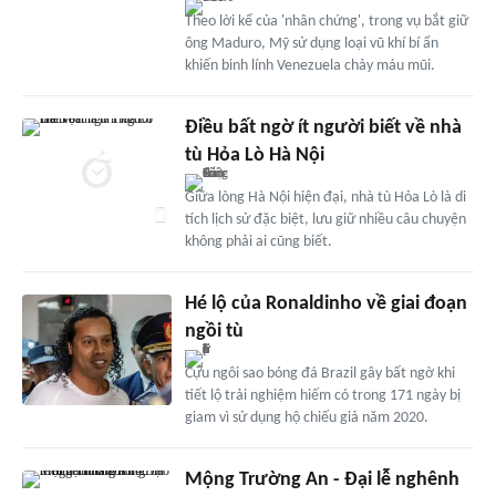
Theo lời kể của 'nhân chứng', trong vụ bắt giữ
ông Maduro, Mỹ sử dụng loại vũ khí bí ẩn
khiến binh lính Venezuela chảy máu mũi.
Điều bất ngờ ít người biết về nhà
tù Hỏa Lò Hà Nội
Giữa lòng Hà Nội hiện đại, nhà tù Hỏa Lò là di
tích lịch sử đặc biệt, lưu giữ nhiều câu chuyện
không phải ai cũng biết.
Hé lộ của Ronaldinho về giai đoạn
ngồi tù
Cựu ngôi sao bóng đá Brazil gây bất ngờ khi
tiết lộ trải nghiệm hiếm có trong 171 ngày bị
giam vì sử dụng hộ chiếu giả năm 2020.
Mộng Trường An - Đại lễ nghênh