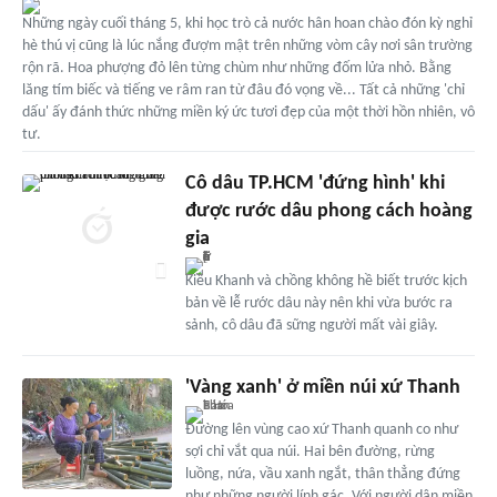
Những ngày cuối tháng 5, khi học trò cả nước hân hoan chào đón kỳ nghỉ
hè thú vị cũng là lúc nắng đượm mật trên những vòm cây nơi sân trường
rộn rã. Hoa phượng đỏ lên từng chùm như những đốm lửa nhỏ. Bằng
lăng tím biếc và tiếng ve râm ran từ đâu đó vọng về... Tất cả những 'chỉ
dấu' ấy đánh thức những miền ký ức tươi đẹp của một thời hồn nhiên, vô
tư.
Cô dâu TP.HCM 'đứng hình' khi
được rước dâu phong cách hoàng
gia
Kiều Khanh và chồng không hề biết trước kịch
bản về lễ rước dâu này nên khi vừa bước ra
sảnh, cô dâu đã sững người mất vài giây.
'Vàng xanh' ở miền núi xứ Thanh
Đường lên vùng cao xứ Thanh quanh co như
sợi chỉ vắt qua núi. Hai bên đường, rừng
luồng, nứa, vầu xanh ngắt, thân thẳng đứng
như những người lính gác. Với người dân miền