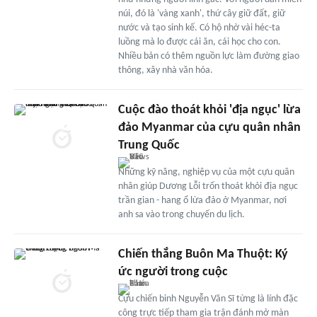
núi, đó là 'vàng xanh', thứ cây giữ đất, giữ
nước và tạo sinh kế. Có hộ nhờ vài héc-ta
luồng mà lo được cái ăn, cái học cho con.
Nhiều bản có thêm nguồn lực làm đường giao
thông, xây nhà văn hóa.
Cuộc đào thoát khỏi 'địa ngục' lừa
đảo Myanmar của cựu quân nhân
Trung Quốc
Những kỹ năng, nghiệp vụ của một cựu quân
nhân giúp Dương Lỗi trốn thoát khỏi địa ngục
trần gian - hang ổ lừa đảo ở Myanmar, nơi
anh sa vào trong chuyến du lịch.
Chiến thắng Buôn Ma Thuột: Ký
ức người trong cuộc
Cựu chiến binh Nguyễn Văn Sĩ từng là lính đặc
công trực tiếp tham gia trận đánh mở màn