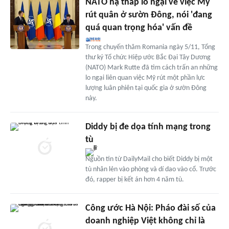
NATO hạ thấp lo ngại về việc Mỹ
rút quân ở sườn Đông, nói 'đang
quá quan trọng hóa' vấn đề
Trong chuyến thăm Romania ngày 5/11, Tổng
thư ký Tổ chức Hiệp ước Bắc Đại Tây Dương
(NATO) Mark Rutte đã tìm cách trấn an những
lo ngại liên quan việc Mỹ rút một phần lực
lượng luân phiên tại quốc gia ở sườn Đông
này.
Diddy bị đe dọa tính mạng trong
tù
Nguồn tin từ DailyMail cho biết Diddy bị một
tù nhân lẻn vào phòng và dí dao vào cổ. Trước
đó, rapper bị kết án hơn 4 năm tù.
Công ước Hà Nội: Pháo đài số của
doanh nghiệp Việt không chỉ là