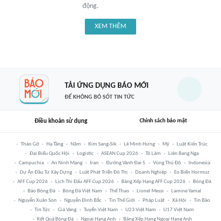
động.
XEM THÊM
TẢI ỨNG DỤNG BÁO MỚI
ĐỂ KHÔNG BỎ SÓT TIN TỨC
Điều khoản sử dụng
Chính sách bảo mật
Tháo Gỡ
Hạ Tầng
Năm
Kim Sang-Sik
Lê Minh Hưng
Mỹ
Luật Kiến Trúc
Đại Biểu Quốc Hội
Logistic
ASEAN Cup 2026
Tô Lâm
Liên Bang Nga
Campuchia
An Ninh Mạng
Iran
Đường Vành Đai 5
Vùng Thủ Đô
Indonesia
Dự Án Đầu Tư Xây Dựng
Luật Phát Triển Đô Thị
Doanh Nghiệp
Eo Biển Hormuz
AFF Cup 2026
Lịch Thi Đấu AFF Cup 2026
Bảng Xếp Hạng AFF Cup 2026
Bóng Đá
Báo Bóng Đá
Bóng Đá Việt Nam
Thể Thao
Lionel Messi
Lamine Yamal
Nguyễn Xuân Son
Nguyễn Đình Bắc
Tin Thế Giới
Pháp Luật
Xã Hội
Tin Bão
Tin Tức
Giá Vàng
Tuyển Việt Nam
U23 Việt Nam
U17 Việt Nam
Kết Quả Bóng Đá
Ngoại Hạng Anh
Bảng Xếp Hạng Ngoại Hạng Anh