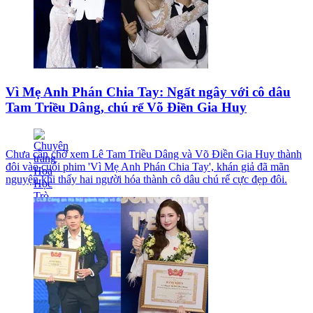
Vì Mẹ Anh Phán Chia Tay: Ngất ngây với cô dâu
Tam Triều Dâng, chú rể Võ Điền Gia Huy
Chưa cần chờ xem Lê Tam Triều Dâng và Võ Điền Gia Huy thành
đôi vào cuối phim 'Vì Mẹ Anh Phán Chia Tay', khán giả đã mãn
nguyện khi thấy hai người hóa thành cô dâu chú rể cực đẹp đôi.