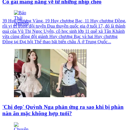
Cô gái mang nắng về từ những nhịp chèo
39 Huy chương Vàng, 19 Huy chương Bạc, 11 Huy chương Đồng,
rồi vị trí trong đội tuyển Đua thuyền quốc gia ở tuổi 17, đó là thành
quả của Vũ Thị Ngọc Uyên, cô học sinh lớp 11 quê xã Tân Khánh
vừa cùng đồng đội giành Huy chương Bạc và hai Huy chương
Đồng tại Đại hội Thể thao bãi biển châu Á ở Trung Quốc...
'Chị đẹp' Quỳnh Nga phản ứng ra sao khi bị phàn
nàn ăn mặc không hợp tuổi?