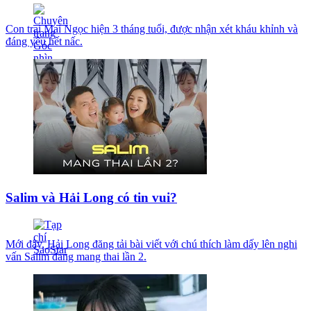
Con trai Mai Ngọc hiện 3 tháng tuổi, được nhận xét kháu khỉnh và
đáng yêu hết nấc.
Salim và Hải Long có tin vui?
Mới đây, Hải Long đăng tải bài viết với chú thích làm dấy lên nghi
vấn Salim đang mang thai lần 2.