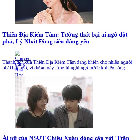
Thiên Địa Kiếm Tâm: Tưởng thất bại ai ngờ đột
phá, Lý Nhất Đồng siêu đáng yêu
Thành tích của Thiên Địa Kiếm Tâm đang khiến cho nhiều người
phải bất ngờ, vì dự án này từng bị nghi ngờ trước khi lên sóng.
Ái nữ của NSƯT Chiều Xuân đóng cặp với 'Trần