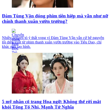
Đàm Tùng Vận đóng phim tiên hiệp mà vẫn như nữ
chính thanh xuân vườn trường?
Nhiều netizen tỏ ý thất vọng vì Đàm Tùng Vận vẫn cứ bê nguyên
lối diễn xuất từ phim thanh xuân vườn trường vào Tiêu Dao, chỉ
khác mỗi tạo hình.
5 mỹ nhân cổ trang Hoa ngữ: Không thể rời mắt
khỏi Tống Tổ Nhi, Mạnh Tử Nghĩa