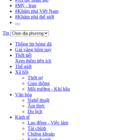
#Mỹ - Iran
#Khám phá Việt Nam
#Khám phá thế giới
Tin
Thông tin bóng đá
Giá vàng hôm nay
Thời tiết
Xem thêm tiện ích
Thế giới
Xã hội
Thời sự
Giao thông
Môi trường - Khí hậu
Văn hóa
Nghệ thuật
Ẩm thực
Du lịch
Kinh tế
Lao động - Việc làm
Tài chính
Chứng khoán
Kinh doanh