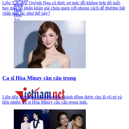
Liệu 'Chị đẹp' Quỳnh Nga có thực sự mặc đồ không hợp độ tuổi,
hay một bộ phận khán giả chưa quen với phong cách dễ thương bất
chấp tuổi tác như thế này?
Ca sĩ Hòa Minzy cần cẩn trọng
Liên tiếp gây tranh cãi bởi những hành động được cho là vô tư và
hồn nhiên, ca sĩ Hòa Minzy cần cẩn trọng hơn.