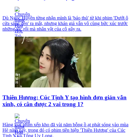
Dù Ngọc Huyền từng nhận mình là 'báo thủ' từ khi phim 'Dưới ô
cửa sáng đèn' ra mắt, nhưng khán giả vẫn vô cùng bức xúc trước
những rắc rối mà nhân vật của cô gây ra.
Thiên Hương: Cúc Tịnh Y tạo hình đơn giản vẫn
xinh, có cân được 2 vai trong 1?
Hàng loạt phim xếp kho đã vài năm bỗng ồ ạt phát sóng vào mùa
Hè năm nay, trong đó có phim tiên hiệp 'Thiên Hương' của Cúc
Tịnh Y và Tống Uy Long.