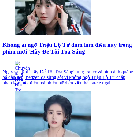
Không ai ngờ Triệu Lộ Tư dám làm điều này trong
phim mới 'Hãy Để Tôi Tỏa Sáng'
Ngay sau khi 'Hãy Để Tôi Tỏa Sáng' tung trailer và hình ảnh quảng
bá đầu tiên, netizen đã sửng sốt vì không ngờ Triệu Lộ Tư chấp
nhận làm một điều mà nhiều nữ diễn viên hết sức e ngại.