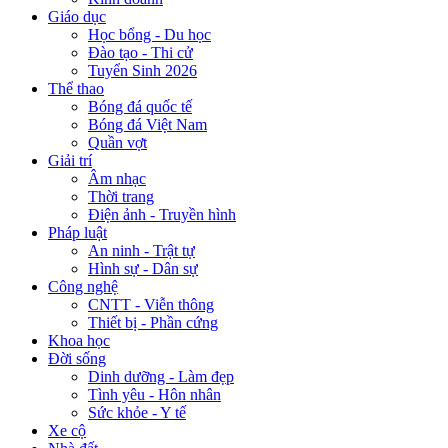
Giáo dục
Học bổng - Du học
Đào tạo - Thi cử
Tuyển Sinh 2026
Thể thao
Bóng đá quốc tế
Bóng đá Việt Nam
Quần vợt
Giải trí
Âm nhạc
Thời trang
Điện ảnh - Truyền hình
Pháp luật
An ninh - Trật tự
Hình sự - Dân sự
Công nghệ
CNTT - Viễn thông
Thiết bị - Phần cứng
Khoa học
Đời sống
Dinh dưỡng - Làm đẹp
Tình yêu - Hôn nhân
Sức khỏe - Y tế
Xe cộ