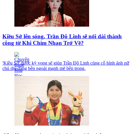
Kiều Sở lên sóng, Trần Đô Linh sẽ nối dài thành
công từ Khi Chim Nhạn Trở Về?
'Kiều Sở' được kỳ vọng sẽ giúp Trần Đô Linh củng cố hình ảnh nữ
chủ dịu dàng bên ngoài mạnh mẽ bên trong.