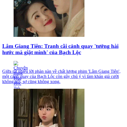
Lâm Giang Tiên: Tranh cãi cảnh quay 'tưởng hài
hước mà giật mình' của Bạch Lộc
Giữa rất nhiều lời phàn nàn về chất lượng phim 'Lâm Giang Tiên',
một cảnh quay của Bạch Lộc còn gây chú ý vì làm khán giả cười
không nổi, sợ cũng không xong.