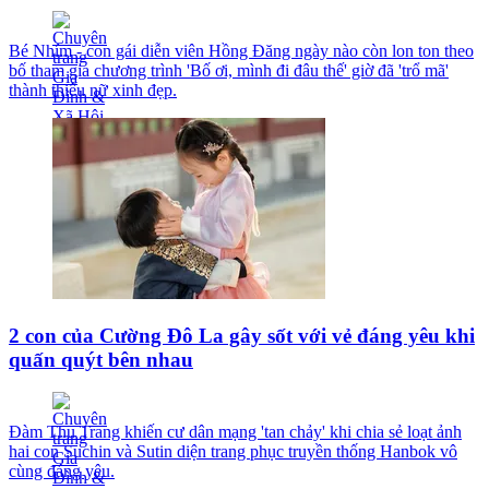
Bé Nhím - con gái diễn viên Hồng Đăng ngày nào còn lon ton theo
bố tham gia chương trình 'Bố ơi, mình đi đâu thế' giờ đã 'trổ mã'
thành thiếu nữ xinh đẹp.
2 con của Cường Đô La gây sốt với vẻ đáng yêu khi
quấn quýt bên nhau
Đàm Thu Trang khiến cư dân mạng 'tan chảy' khi chia sẻ loạt ảnh
hai con Suchin và Sutin diện trang phục truyền thống Hanbok vô
cùng đáng yêu.