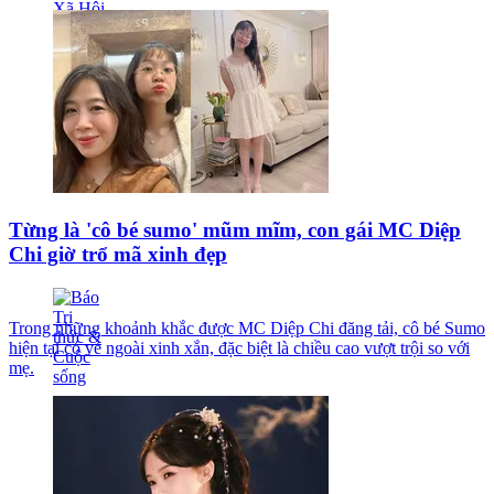
Từng là 'cô bé sumo' mũm mĩm, con gái MC Diệp
Chi giờ trổ mã xinh đẹp
Trong những khoảnh khắc được MC Diệp Chi đăng tải, cô bé Sumo
hiện tại có vẻ ngoài xinh xắn, đặc biệt là chiều cao vượt trội so với
mẹ.