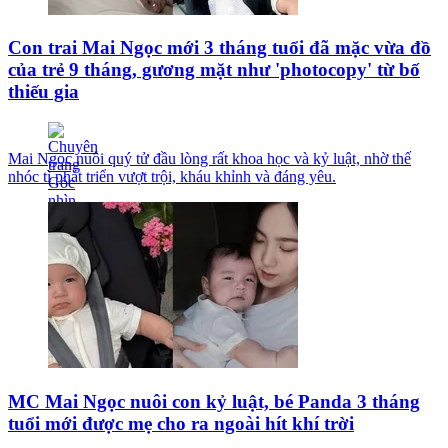
Con trai Mai Ngọc mới 3 tháng tuổi đã mặc vừa đồ
của trẻ 9 tháng, gương mặt như 'photocopy' từ bố
thiếu gia
Mai Ngọc nuôi quý tử đầu lòng rất khoa học và kỷ luật, nhờ thế
nhóc tì phát triển vượt trội, kháu khỉnh và đáng yêu.
MC Mai Ngọc nuôi con kỷ luật, bé Panda 3 tháng
tuổi mới được mẹ cho ra ngoài hít khí trời