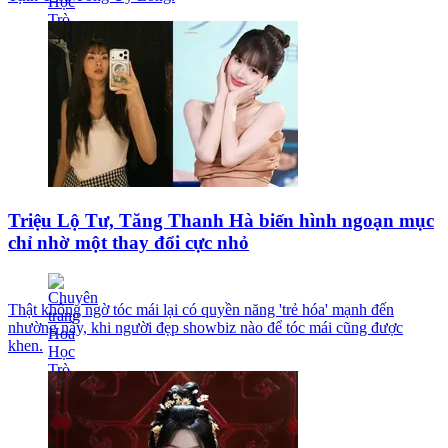
Triệu Lộ Tư, Tăng Thanh Hà biến hình ngoạn mục
chỉ nhờ một thay đổi cực nhỏ
Thật không ngờ tóc mái lại có quyền năng 'trẻ hóa' mạnh đến
nhường này, khi người đẹp showbiz nào để tóc mái cũng được
khen.