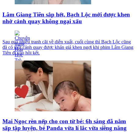
Lâm Giang Tiên sắp hết, Bạch Lộc mới được khen
nhờ cảnh quay không ngại xấu
Sau quá nhiều tranh cãi về diễn xuất, cuối cùng thì Bạch Lộc cũng
đã có một cảnh quay được khán giả khen ngợi khi phim Lâm Giang
Tiên đi vào hồi kết.
Mai Ngọc rèn nếp cho con từ bé: 6h sáng đã nằm
sấp tập luyện, bé Panda vừa lí lắc vừa siêng năng