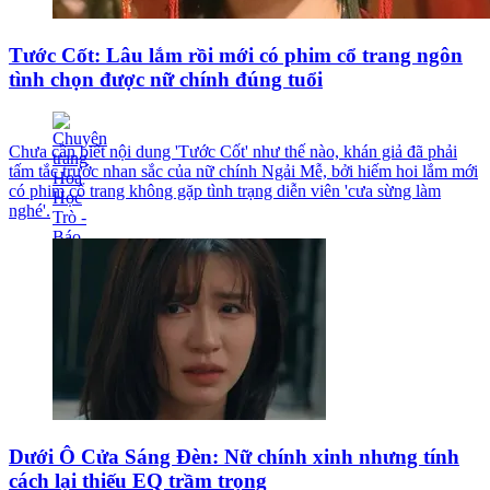
Tước Cốt: Lâu lắm rồi mới có phim cổ trang ngôn
tình chọn được nữ chính đúng tuổi
Chưa cần biết nội dung 'Tước Cốt' như thế nào, khán giả đã phải
tấm tắc trước nhan sắc của nữ chính Ngải Mễ, bởi hiếm hoi lắm mới
có phim cổ trang không gặp tình trạng diễn viên 'cưa sừng làm
nghé'.
Dưới Ô Cửa Sáng Đèn: Nữ chính xinh nhưng tính
cách lại thiếu EQ trầm trọng