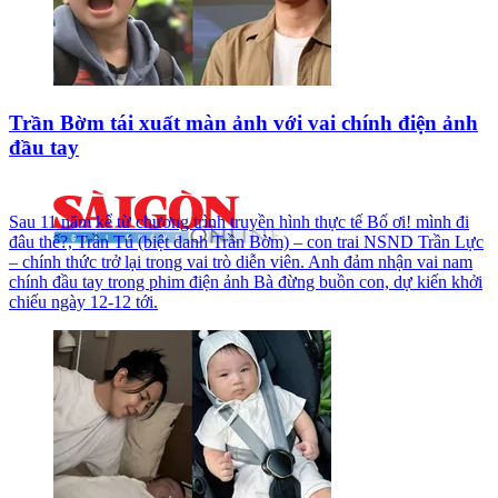
Trần Bờm tái xuất màn ảnh với vai chính điện ảnh
đầu tay
Sau 11 năm kể từ chương trình truyền hình thực tế Bố ơi! mình đi
đâu thế?, Trần Tú (biệt danh Trần Bờm) – con trai NSND Trần Lực
– chính thức trở lại trong vai trò diễn viên. Anh đảm nhận vai nam
chính đầu tay trong phim điện ảnh Bà đừng buồn con, dự kiến khởi
chiếu ngày 12-12 tới.