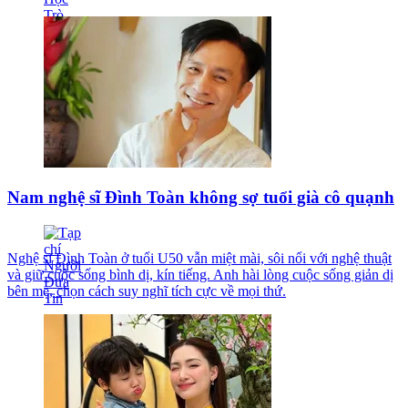
Nam nghệ sĩ Đình Toàn không sợ tuổi già cô quạnh
Nghệ sĩ Đình Toàn ở tuổi U50 vẫn miệt mài, sôi nổi với nghệ thuật
và giữ cuộc sống bình dị, kín tiếng. Anh hài lòng cuộc sống giản dị
bên mẹ, chọn cách suy nghĩ tích cực về mọi thứ.