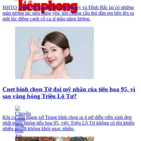
HHTO - Mỗi lần gặp nhau, Hòa Minzy và Đình Bắc lại có những
màn tương tác siêu đáng yêu, khi chàng cầu thủ đàn em bẽn lẽn ra
mặt lúc đứng cạnh cô ca sĩ giàu năng lượng.
Cnet bình chọn Tứ đại mỹ nhân của tiểu hoa 95, vì
sao vắng bóng Triệu Lộ Tư?
Khi cư dân mạng xứ Trung bình chọn ra 4 nữ diễn viên xinh đẹp
nhất trong nhóm tiểu hoa 95, việc Triệu Lộ Tư không có tên khiến
nhiều người không khỏi ngạc nhiên.