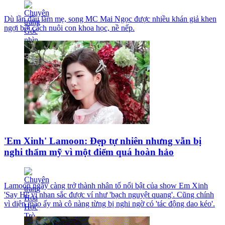
Dù lần đầu làm mẹ, song MC Mai Ngọc được nhiều khán giả khen
ngợi bởi cách nuôi con khoa học, nề nếp.
'Em Xinh' Lamoon: Đẹp tự nhiên nhưng vẫn bị
nghi thẩm mỹ vì một điểm quá hoàn hảo
Lamoon ngày càng trở thành nhân tố nổi bật của show Em Xinh
'Say Hi' vì nhan sắc được ví như 'bạch nguyệt quang'. Cũng chính
vì diện mạo ấy mà cô nàng từng bị nghi ngờ có 'tác động dao kéo'.