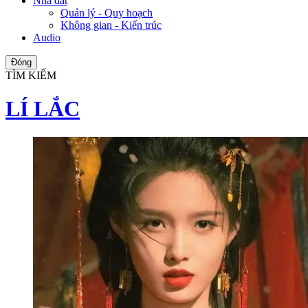
Nhà đất
Quản lý - Quy hoạch
Không gian - Kiến trúc
Audio
Đóng
TÌM KIẾM
LÍ LẮC