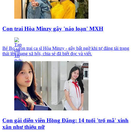
Con trai Hòa Minzy gây 'náo loạn' MXH
Bé Bo - con trai ca sĩ Hòa Minzy - gây bất ngờ khi tự đăng tải trạng
thái lên mạng xã hội, chia sẻ đã biết đọc và viết.
Con gái diễn viên Hồng Đăng: 14 tuổi 'trổ mã' xinh
xắn như thiếu nữ