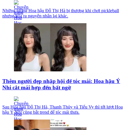
Những tưởng Hoa hậu Đỗ Thị Hà bị thương khi chơi pickleball
nhưng hóa ra nguyên nhân lại khác.
Thêm người đẹp nhập hội để tóc mái: Hoa hậu Ý
Nhi cắt mái hợp đến bất ngờ
Sau Hoa hậu Đỗ Thị Hà, Thanh Thủy và Tiểu Vy thì tới lượt Hoa
hậu Ý Nhi cũng bắt trend để tóc mái thưa.