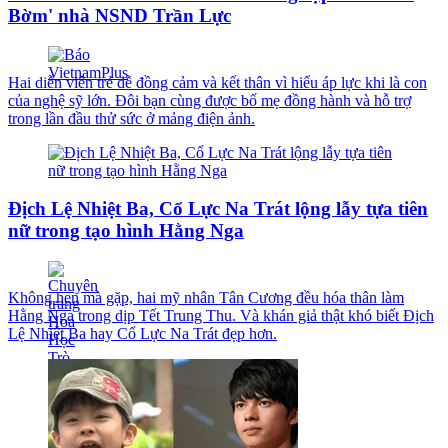
Bờm' nhà NSND Trần Lực
Hai diễn viên trẻ dễ đồng cảm và kết thân vì hiểu áp lực khi là con
của nghệ sỹ lớn. Đôi bạn cùng được bố mẹ đồng hành và hỗ trợ
trong lần đầu thử sức ở mảng điện ảnh.
Địch Lệ Nhiệt Ba, Cổ Lực Na Trát lộng lẫy tựa tiên
nữ trong tạo hình Hằng Nga
Không hẹn mà gặp, hai mỹ nhân Tân Cương đều hóa thân làm
Hằng Nga trong dịp Tết Trung Thu. Và khán giả thật khó biết Địch
Lệ Nhiệt Ba hay Cổ Lực Na Trát đẹp hơn.