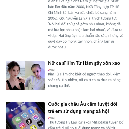
điển từ và ngữ Việt Nam (cùng tác giả, xuất
bản lần đầu năm 2000, NXB Tổng hợp TP Hồ
Chí Minh tái bản và sửa chữa bổ sung năm
2006), GS. Nguyễn Lân giải thích tương tự:
'Nói hai đối thủ ghê gớm như nhau, không dễ
mà lừa lọc nhau hoặc làm hại nhau', và đưa ra
ví dụ: 'Hai ông ấy mâu thuẫn sâu sắc, nhưng vỏ
quýt dày có móng tay nhọn, chẳng làm gì
được nhau'.
Nữ ca sĩ Kim Tử Hàm gây xôn xao
Kim Tử Hàm cho biết có người theo dõi, kiểm
soát cô. Tuy nhiên, nữ ca sĩ chưa đưa ra bằng
chứng cụ thể.
Quốc gia châu Âu cấm tuyệt đối
trẻ em sử dụng mạng xã hội
Thủ tướng Hy Lạp Kyriakos Mitsotakis tuyên bố
cấm trẻ dưới 15 tuổi dùng mạng xã hội từ