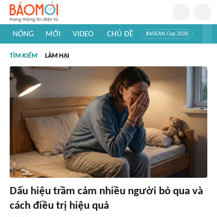
NÓNG
MỚI
VIDEO
CHỦ ĐỀ
#ASEAN Cup 2026
#Tuyển sinh đại học 2026
#Trí tuệ nhân tạo
#Mỹ - Iran
TÌM KIẾM
LÀM HẠI
#Khám phá Việt Nam
#Khám phá thế giới
Dấu hiệu trầm cảm nhiều người bỏ qua và
cách điều trị hiệu quả