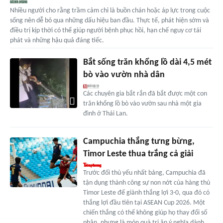
Nhiều người cho rằng trầm cảm chỉ là buồn chán hoặc áp lực trong cuộc
sống nên dễ bỏ qua những dấu hiệu ban đầu. Thực tế, phát hiện sớm và
điều trị kịp thời có thể giúp người bệnh phục hồi, hạn chế nguy cơ tái
phát và những hậu quả đáng tiếc.
Bắt sống trăn khổng lồ dài 4,5 mét
bò vào vườn nhà dân
Các chuyên gia bắt rắn đã bắt được một con
trăn khổng lồ bò vào vườn sau nhà một gia
đình ở Thái Lan.
Campuchia thắng tưng bừng,
Timor Leste thua trắng cả giải
Trước đối thủ yếu nhất bảng, Campuchia đã
tận dụng thành công sự non nớt của hàng thủ
Timor Leste để giành thắng lợi 3-0, qua đó có
thắng lợi đầu tiên tại ASEAN Cup 2026. Một
chiến thắng có thể không giúp họ thay đổi số
phận, nhưng là món quà tri ân ý nghĩa dành