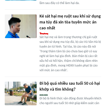
lầm sau đây có thể làm hại da.
Kẻ sát hại mẹ ruột sau khi sử dụng
ma túy đá xin tòa tuyên mức án
cao nhất
Sát hại mẹ và làm trọng thương chị gái ruột
sau khi sử dụng ma túy đá, bị cáo Vũ Văn Hà bị
tuyên án tử hình. Tại tòa, bị cáo này đã nói
'Trong thâm tâm bị cáo chưa bao giờ có suy
nghĩ sẽ làm hại gia đình. Bản thân bị cáo rất
xấu hổ và hối hận, thậm chí không dám nhìn
mặt gia đình, mong HĐXX tuyên phạt bị cáo
với mức án cao nhất'.
Đi bộ quá nhiều sau tuổi 50 có hại
khớp và tim không?
Đi bộ là hình thức vận động được khuyến khích
cho người sau tuổi 50 nhờ giúp kiểm soát cân