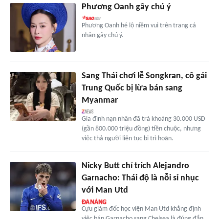
Phương Oanh gây chú ý
Phương Oanh hé lộ niềm vui trên trang cá
nhân gây chú ý.
Sang Thái chơi lễ Songkran, cô gái
Trung Quốc bị lừa bán sang
Myanmar
Gia đình nạn nhân đã trả khoảng 30.000 USD
(gần 800.000 triệu đồng) tiền chuộc, nhưng
việc thả người liên tục bị trì hoãn.
Nicky Butt chỉ trích Alejandro
Garnacho: Thái độ là nỗi sỉ nhục
với Man Utd
Cựu giám đốc học viện Man Utd khẳng định
việc bán Garnacho sang Chelsea là đúng đắn,