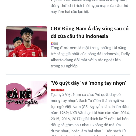
đồng thời chỉ trích thói ngạo mạn của cầu thủ
này làm hại câu lạc bộ.
CĐV Đông Nam Á dậy sóng sau cú
đá của cầu thủ Indonesia
Từng được xem là một trong những tài năng
trẻ sáng giá nhất của bóng đá Indonesia, Fadly
Alberto đang đối mặt với bước ngoặt lớn
trong sự nghiệp.
'Vỏ quýt dày' và 'móng tay nhọn'
Tục ngữ Việt Nam có câu: 'Vỏ quýt dày có
móng tay nhọn'. Sách Từ điển thành ngữ và
tục ngữ Việt Nam (GS. Nguyễn Lân, in lần đầu
năm 1989; NXB Văn học tái bản các năm 2014,
2015, 2016, 2017) giải thích là: 'Ý nói: Hai bên
đều ghê gớm như nhau, không dễ mà lừa
được nhau, hoặc làm hại nhau'. Đến sách Từ