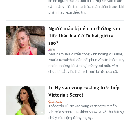
khiến người mẹ 23 tuổi ở Hà Nội rơi vào trầm
cảm nặng, liên tục tự trách bản thân trước khi
phải nhập viện điều trị.
Người mẫu bị ném ra đường sau
'tiệc thác loạn' ở Dubai, giờ ra
sao?
Một năm sau vụ tấn công kinh hoàng ở Dubai,
Maria Kovalchuk dần hồi phục về sức khỏe. Tuy
nhiên, những kẻ làm hại nữ người mẫu vẫn
chưa bị bắt giữ, thậm chí gửi lời đe dọa cô.
Tú Ny vào vòng casting trực tiếp
Victoria's Secret
Thông tin Tú Ny vào vòng casting trực tiếp
Victoria's Secret Fashion Show 2026 thu hút sự
chú ý của cộng đồng mạng.