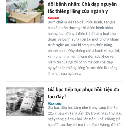
dối bệnh nhân: Chà đạp nguyên
tắc thiêng liêng của ngành y
Bơm chất lạ để tạo dấu hiệu bệnh, tạo giả
hình ảnh tổn thương rồi khiến bệnh nhân
hoảng loạn đồng ý điều trị là hàng loạt thủ
đoạn 'vẽ bệnh' rùng rợn tại một phòng khám
tư ở Nghệ An, vừa bị cơ quan chức năng
phanh phui . Đây không chỉ là hành vi trục lợi,
xâm phạm nghiêm trọng đến sức khỏe và
niềm tin của người bệnh mà còn chà đạp
nguyên tắc thiêng liêng 'trước tiên là không
làm hại' của ngành y.
Giá bạc tiếp tục phục hồi: Liệu đã
tạo đáy?
Giá bạc tiếp tục tăng nhẹ trong sáng thứ Ba
(21/7) sau khi tăng gần 1% trong ngày thứ Hai,
ngày tăng giá thứ hai liên tiếp. Phải chăng giá
bạc đã tạo đáy khi mà theo Paul Wong, đối tác