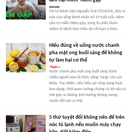
làm hại mình' hiếm gặp
Tin từ Bệnh viện Nguyễn Trãi (TP.HCM), đơn vị
vừa cứu sống bệnh nhân nữ 19 tuổi mắc viêm
não tự miễn hiếm gặp, từng bị chẩn đoán
nhầm là bệnh tâm thần do rối loạn ý thức.
Hiểu đúng về uống nước chanh
pha mật ong buổi sáng để không
tự làm hại cơ thể
Nước chanh pha mật ong buổi sáng được
nhiều người xem là thức uống 'vàng' cho sức
khỏe. Tuy nhiên, nếu hiểu sai công dụng hoặc
lạm dụng, thói quen tưởng chừng có lợi này có
thể gây ra những ảnh hưởng không mong
muốn đối với cơ thể.
5 thứ tuyệt đối không nên để trên
nóc tủ lạnh nếu muốn máy chạy