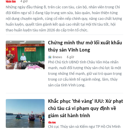
4 giờ
Những ngày đầu tháng 8, trên các con tàu, cán bộ, nhân viên trong Chi
đội Kiểm ngư số 3 đang tập trung sơn sửa, bảo quản, hoàn thiện từng
nội dung chuyên ngành, củng cố nền nếp chính quy, nâng cao chất lượng
huấn luyện, quyết tâm giành kết quả cao nhất tại Hội thi tàu tốt, hội
thao huấn luyện tàu năm 2026 do cấp trên tổ chức.
Chứng minh thư mở lối xuất khẩu
thủy sản Vĩnh Long
Bnews
6 giờ
Phó Chủ tịch UBND tỉnh Châu Văn Hòa nhấn
mạnh, nuôi đối tượng thủy sản chủ lực là một
trong những thế mạnh, giữ vai trò quan trọng
trong cơ cấu kinh tế ngành nông, lâm, thủy
sản của tỉnh Vĩnh Long.
Khắc phục 'thẻ vàng' IUU: Xử phạt
chủ tàu cá vi phạm quy định về
giám sát hành trình
Chi cục Thủy sản và Kiểm ngư TP Hồ Chí Minh