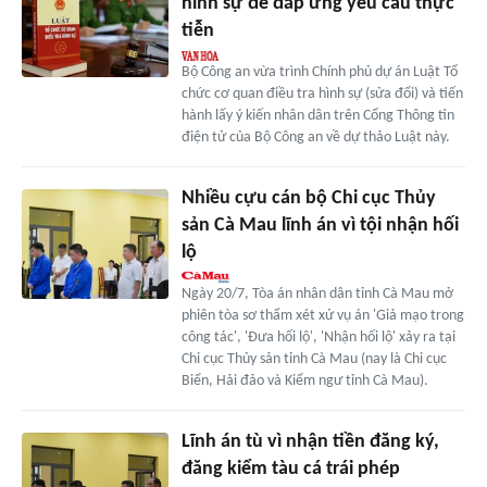
hình sự để đáp ứng yêu cầu thực
tiễn
Bộ Công an vừa trình Chính phủ dự án Luật Tổ
chức cơ quan điều tra hình sự (sửa đổi) và tiến
hành lấy ý kiến nhân dân trên Cổng Thông tin
điện tử của Bộ Công an về dự thảo Luật này.
Nhiều cựu cán bộ Chi cục Thủy
sản Cà Mau lĩnh án vì tội nhận hối
lộ
Ngày 20/7, Tòa án nhân dân tỉnh Cà Mau mở
phiên tòa sơ thẩm xét xử vụ án 'Giả mạo trong
công tác', 'Đưa hối lộ', 'Nhận hối lộ' xảy ra tại
Chi cục Thủy sản tỉnh Cà Mau (nay là Chi cục
Biển, Hải đảo và Kiểm ngư tỉnh Cà Mau).
Lĩnh án tù vì nhận tiền đăng ký,
đăng kiểm tàu cá trái phép