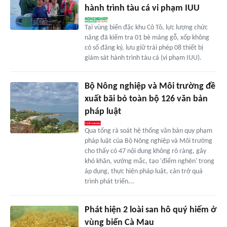
hành trình tàu cá vi phạm IUU
Tại vùng biển đặc khu Cô Tô, lực lượng chức
năng đã kiểm tra 01 bè mảng gỗ, xốp không
có số đăng ký, lưu giữ trái phép 08 thiết bị
giám sát hành trình tàu cá (vi phạm IUU).
Bộ Nông nghiệp và Môi trường đề
xuất bãi bỏ toàn bộ 126 văn bản
pháp luật
Qua tổng rà soát hệ thống văn bản quy phạm
pháp luật của Bộ Nông nghiệp và Môi trường
cho thấy có 47 nội dung không rõ ràng, gây
khó khăn, vướng mắc, tạo 'điểm nghẽn' trong
áp dụng, thực hiện pháp luật, cản trở quá
trình phát triển...
Phát hiện 2 loài san hô quý hiếm ở
vùng biển Cà Mau