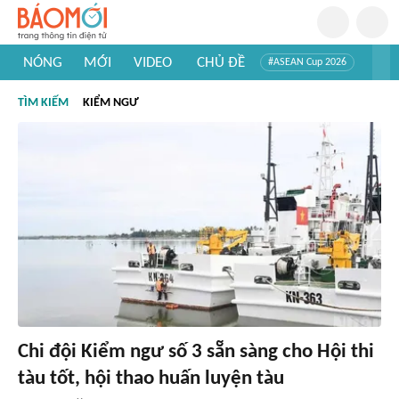
NÓNG
MỚI
VIDEO
CHỦ ĐỀ
#ASEAN Cup 2026
#Trí tuệ nhân tạo
#Mỹ - Iran
#Khám phá Việt Nam
TÌM KIẾM
KIỂM NGƯ
#Khám phá thế giới
Chi đội Kiểm ngư số 3 sẵn sàng cho Hội thi
tàu tốt, hội thao huấn luyện tàu