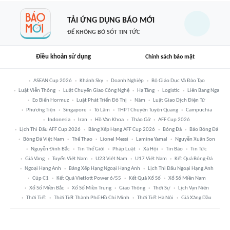
TẢI ỨNG DỤNG BÁO MỚI
ĐỂ KHÔNG BỎ SÓT TIN TỨC
Điều khoản sử dụng
Chính sách bảo mật
ASEAN Cup 2026
Khánh Sky
Doanh Nghiệp
Bộ Giáo Dục Và Đào Tạo
Luật Viễn Thông
Luật Chuyển Giao Công Nghệ
Hạ Tầng
Logistic
Liên Bang Nga
Eo Biển Hormuz
Luật Phát Triển Đô Thị
Năm
Luật Giao Dịch Điện Tử
Phương Tiện
Singapore
Tô Lâm
THPT Chuyên Tuyên Quang
Campuchia
Indonesia
Iran
Hồ Văn Khoa
Tháo Gỡ
AFF Cup 2026
Lịch Thi Đấu AFF Cup 2026
Bảng Xếp Hạng AFF Cup 2026
Bóng Đá
Báo Bóng Đá
Bóng Đá Việt Nam
Thể Thao
Lionel Messi
Lamine Yamal
Nguyễn Xuân Son
Nguyễn Đình Bắc
Tin Thế Giới
Pháp Luật
Xã Hội
Tin Bão
Tin Tức
Giá Vàng
Tuyển Việt Nam
U23 Việt Nam
U17 Việt Nam
Kết Quả Bóng Đá
Ngoại Hạng Anh
Bảng Xếp Hạng Ngoại Hạng Anh
Lịch Thi Đấu Ngoại Hạng Anh
Cúp C1
Kết Quả Vietlott Power 6/55
Kết Quả Xổ Số
Xổ Số Miền Nam
Xổ Số Miền Bắc
Xổ Số Miền Trung
Giao Thông
Thời Sự
Lịch Vạn Niên
Thời Tiết
Thời Tiết Thành Phố Hồ Chí Minh
Thời Tiết Hà Nội
Giá Xăng Dầu