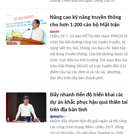
tướng Chính phủ Hồ Quốc Dũng chủ trì.
Nâng cao kỹ năng truyền thông
cho hơn 1.200 cán bộ Mặt trận
Chiều 29-7, Ủy ban MTTQ Việt Nam TPHCM tổ
chức lớp bồi dưỡng công tác tuyên truyền, kỹ
năng viết tin, bài, thông cáo báo chí, biên tập
nội dung truyền thông. Lớp bồi dưỡng được tổ
chức trực tiếp tại Hội trường Tòa soạn Báo Sài
Gòn Giải Phóng (SGGP) và trực tuyến đến 212
điểm cầu tại các đơn vị và các xã, phường,
đặc khu trên địa bàn thành phố.
Đẩy nhanh tiến độ triển khai các
dự án khắc phục hậu quả thiên tai
trên địa bàn tỉnh
Nhằm đẩy nhanh tiến độ giải ngân và thi công
các công trình trọng điểm, chiều 29/7, đồng
chí Lê Văn Bảo, Ủy viên Ban Thường vụ Tỉnh