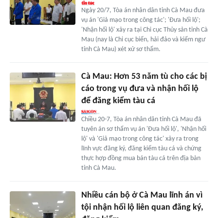
Ngày 20/7, Tòa án nhân dân tỉnh Cà Mau đưa
vụ án 'Giả mạo trong công tác'; 'Đưa hối lộ';
'Nhận hối lộ' xảy ra tại Chi cục Thủy sản tỉnh Cà
Mau (nay là Chi cục biển, hải đảo và kiểm ngư
tỉnh Cà Mau) xét xử sơ thẩm.
Cà Mau: Hơn 53 năm tù cho các bị
cáo trong vụ đưa và nhận hối lộ
để đăng kiểm tàu cá
Chiều 20-7, Tòa án nhân dân tỉnh Cà Mau đã
tuyên án sơ thẩm vụ án 'Đưa hối lộ', 'Nhận hối
lộ' và 'Giả mạo trong công tác' xảy ra trong
lĩnh vực đăng ký, đăng kiểm tàu cá và chứng
thực hợp đồng mua bán tàu cá trên địa bàn
tỉnh Cà Mau.
Nhiều cán bộ ở Cà Mau lĩnh án vì
tội nhận hối lộ liên quan đăng ký,