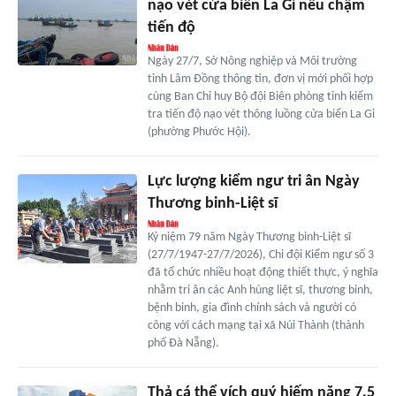
nạo vét cửa biển La Gi nếu chậm
tiến độ
Ngày 27/7, Sở Nông nghiệp và Môi trường
tỉnh Lâm Đồng thông tin, đơn vị mới phối hợp
cùng Ban Chỉ huy Bộ đội Biên phòng tỉnh kiểm
tra tiến độ nạo vét thông luồng cửa biển La Gi
(phường Phước Hội).
Lực lượng kiểm ngư tri ân Ngày
Thương binh-Liệt sĩ
Kỷ niệm 79 năm Ngày Thương binh-Liệt sĩ
(27/7/1947-27/7/2026), Chi đội Kiểm ngư số 3
đã tổ chức nhiều hoạt động thiết thực, ý nghĩa
nhằm tri ân các Anh hùng liệt sĩ, thương binh,
bệnh binh, gia đình chính sách và người có
công với cách mạng tại xã Núi Thành (thành
phố Đà Nẵng).
Thả cá thể vích quý hiếm nặng 7,5