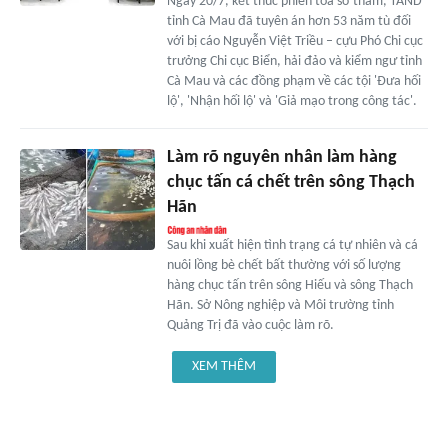
Ngày 20/7, kết thúc phiên tòa sơ thẩm, TAND
tỉnh Cà Mau đã tuyên án hơn 53 năm tù đối
với bị cáo Nguyễn Việt Triều – cựu Phó Chi cục
trưởng Chi cục Biển, hải đảo và kiểm ngư tỉnh
Cà Mau và các đồng phạm về các tội 'Đưa hối
lộ', 'Nhận hối lộ' và 'Giả mạo trong công tác'.
Làm rõ nguyên nhân làm hàng
chục tấn cá chết trên sông Thạch
Hãn
Sau khi xuất hiện tình trạng cá tự nhiên và cá
nuôi lồng bè chết bất thường với số lượng
hàng chục tấn trên sông Hiếu và sông Thạch
Hãn. Sở Nông nghiệp và Môi trường tỉnh
Quảng Trị đã vào cuộc làm rõ.
XEM THÊM