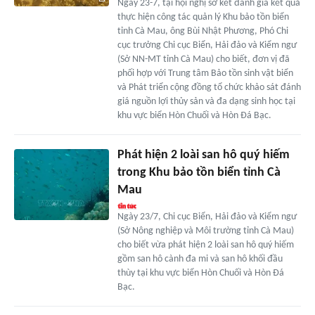
Ngày 23-7, tại hội nghị sơ kết đánh giá kết quả
thực hiện công tác quản lý Khu bảo tồn biển
tỉnh Cà Mau, ông Bùi Nhật Phương, Phó Chi
cục trưởng Chi cục Biển, Hải đảo và Kiểm ngư
(Sở NN-MT tỉnh Cà Mau) cho biết, đơn vị đã
phối hợp với Trung tâm Bảo tồn sinh vật biển
và Phát triển cộng đồng tổ chức khảo sát đánh
giá nguồn lợi thủy sản và đa dạng sinh học tại
khu vực biển Hòn Chuối và Hòn Đá Bạc.
Phát hiện 2 loài san hô quý hiếm
trong Khu bảo tồn biển tỉnh Cà
Mau
Ngày 23/7, Chi cục Biển, Hải đảo và Kiểm ngư
(Sở Nông nghiệp và Môi trường tỉnh Cà Mau)
cho biết vừa phát hiện 2 loài san hô quý hiếm
gồm san hô cành đa mi và san hô khối đầu
thùy tại khu vực biển Hòn Chuối và Hòn Đá
Bạc.