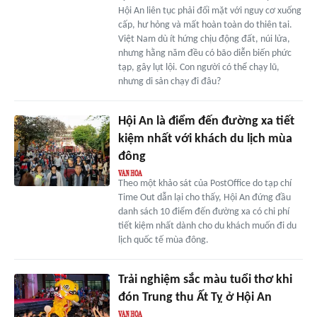
Hội An liên tục phải đối mặt với nguy cơ xuống
cấp, hư hỏng và mất hoàn toàn do thiên tai.
Việt Nam dù ít hứng chịu động đất, núi lửa,
nhưng hằng năm đều có bão diễn biến phức
tạp, gây lụt lội. Con người có thể chạy lũ,
nhưng di sản chạy đi đâu?
Hội An là điểm đến đường xa tiết
kiệm nhất với khách du lịch mùa
đông
Theo một khảo sát của PostOffice do tạp chí
Time Out dẫn lại cho thấy, Hội An đứng đầu
danh sách 10 điểm đến đường xa có chi phí
tiết kiệm nhất dành cho du khách muốn đi du
lịch quốc tế mùa đông.
Trải nghiệm sắc màu tuổi thơ khi
đón Trung thu Ất Tỵ ở Hội An