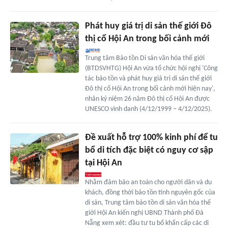
Phát huy giá trị di sản thế giới Đô
thị cổ Hội An trong bối cảnh mới
Trung tâm Bảo tồn Di sản văn hóa thế giới
(BTDSVHTG) Hội An vừa tổ chức hội nghị 'Công
tác bảo tồn và phát huy giá trị di sản thế giới
Đô thị cổ Hội An trong bối cảnh mới hiện nay',
nhân kỷ niệm 26 năm Đô thị cổ Hội An được
UNESCO vình danh (4/12/1999 – 4/12/2025).
Đề xuất hỗ trợ 100% kinh phí để tu
bổ di tích đặc biệt có nguy cơ sập
tại Hội An
Nhằm đảm bảo an toàn cho người dân và du
khách, đồng thời bảo tồn tính nguyên gốc của
di sản, Trung tâm bảo tồn di sản văn hóa thế
giới Hội An kiến nghị UBND Thành phố Đà
Nẵng xem xét: đầu tư tu bổ khẩn cấp các di