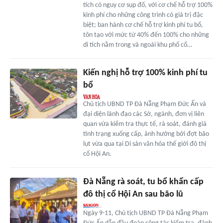
tích có nguy cơ sụp đổ, với cơ chế hỗ trợ 100%
kinh phí cho những công trình có giá trị đặc
biệt; ban hành cơ chế hỗ trợ kinh phí tu bổ,
tôn tạo với mức từ 40% đến 100% cho những
di tích nằm trong và ngoài khu phố cổ…
Kiến nghị hỗ trợ 100% kinh phí tu
bổ
Chủ tịch UBND TP Đà Nẵng Phạm Đức Ấn và
đại diện lãnh đạo các Sở, ngành, đơn vị liên
quan vừa kiểm tra thực tế, rà soát, đánh giá
tình trạng xuống cấp, ảnh hưởng bởi đợt bão
lụt vừa qua tại Di sản văn hóa thế giới đô thị
cổ Hội An.
Đà Nẵng rà soát, tu bổ khẩn cấp
đô thị cổ Hội An sau bão lũ
Ngày 9-11, Chủ tịch UBND TP Đà Nẵng Phạm