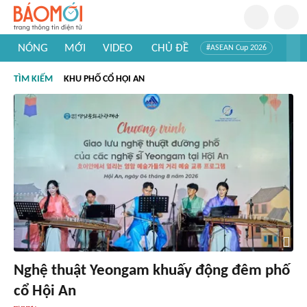
NÓNG
MỚI
VIDEO
CHỦ ĐỀ
#ASEAN Cup 2026
#Trí tuệ nhân tạo
#Mỹ - Iran
#Khám phá Việt Nam
TÌM KIẾM
KHU PHỐ CỔ HỘI AN
#Khám phá thế giới
Nghệ thuật Yeongam khuấy động đêm phố
cổ Hội An