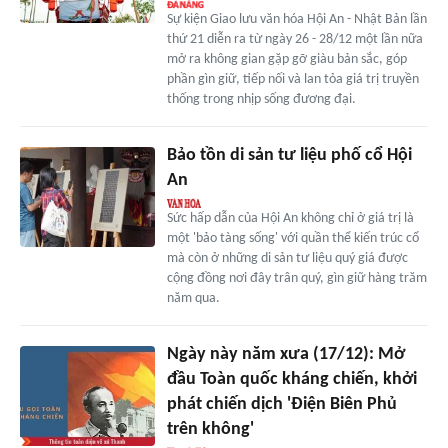
Sự kiện Giao lưu văn hóa Hội An - Nhật Bản lần
thứ 21 diễn ra từ ngày 26 - 28/12 một lần nữa
mở ra không gian gặp gỡ giàu bản sắc, góp
phần gìn giữ, tiếp nối và lan tỏa giá trị truyền
thống trong nhịp sống đương đại.
Bảo tồn di sản tư liệu phố cổ Hội
An
Sức hấp dẫn của Hội An không chỉ ở giá trị là
một 'bảo tàng sống' với quần thể kiến trúc cổ
mà còn ở những di sản tư liệu quý giá được
cộng đồng nơi đây trân quý, gìn giữ hàng trăm
năm qua.
Ngày này năm xưa (17/12): Mở
đầu Toàn quốc kháng chiến, khởi
phát chiến dịch 'Điện Biên Phủ
trên không'