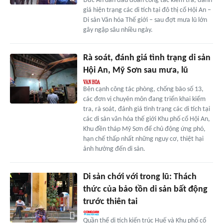
Đức Ấn dẫn đầu đoàn công tác kiểm tra, đánh
giá hiện trạng các di tích tại đô thị cổ Hội An –
Di sản Văn hóa Thế giới – sau đợt mưa lũ lớn
gây ngập sâu nhiều ngày.
Rà soát, đánh giá tình trạng di sản
Hội An, Mỹ Sơn sau mưa, lũ
Bên cạnh công tác phòng, chống bão số 13,
các đơn vị chuyên môn đang triển khai kiểm
tra, rà soát, đánh giá tình trạng các di tích tại
các di sản văn hóa thế giới Khu phố cổ Hội An,
Khu đền tháp Mỹ Sơn để chủ động ứng phó,
hạn chế thấp nhất những nguy cơ, thiệt hại
ảnh hưởng đến di sản.
Di sản chới với trong lũ: Thách
thức của bảo tồn di sản bất động
trước thiên tai
Quần thể di tích kiến trúc Huế và Khu phố cổ