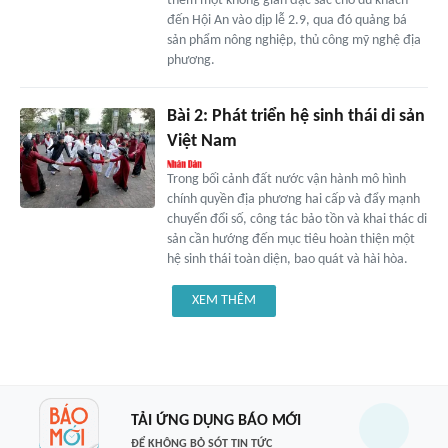
thêm một không gian đặc sắc cho du khách
đến Hội An vào dịp lễ 2.9, qua đó quảng bá
sản phẩm nông nghiệp, thủ công mỹ nghệ địa
phương.
Bài 2: Phát triển hệ sinh thái di sản
Việt Nam
Trong bối cảnh đất nước vận hành mô hình
chính quyền địa phương hai cấp và đẩy mạnh
chuyển đổi số, công tác bảo tồn và khai thác di
sản cần hướng đến mục tiêu hoàn thiện một
hệ sinh thái toàn diện, bao quát và hài hòa.
XEM THÊM
TẢI ỨNG DỤNG BÁO MỚI
ĐỂ KHÔNG BỎ SÓT TIN TỨC