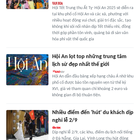
Hội Tết Trung thu Ất Tỵ- Hội An 2025 sẽ diễn ra
tại khu phố cổ Hội An và các xã, phường với
nhiều hoạt động vui chơi, giải trí đặc sắc, tạo
không khí sôi nổi nhân dịp Tết thiếu nhi, đồng
thời góp phần tôn vinh, quảng bá di sản văn
hóa phi vật thể quốc gia
Hội An lọt top những trung tâm
lịch sử đẹp nhất thế giới
Hội An dẫn đầu bảng xếp hạng châu Á nhờ khu
phố cổ được bảo tồn nguyên vẹn từ thế kỷ
XVI, giá vé tham quan chỉ khoảng 2 euro và
không gian đi bộ thuận tiện.
Nhiều điểm đến 'hút' du khách dịp
nghỉ lễ 2/9
Dịp nghỉ lễ 2/9, các khu, điểm du lịch nổi tiếng
ở Đà Nẵng, Gia Lai, Vĩnh Long thu hút đông