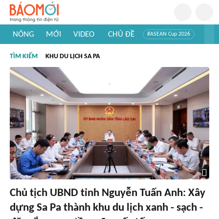
NÓNG
MỚI
VIDEO
CHỦ ĐỀ
#ASEAN Cup 2026
#Trí tuệ nhân tạo
#Mỹ - Iran
#Khám phá Việt Nam
TÌM KIẾM
KHU DU LỊCH SA PA
#Khám phá thế giới
Chủ tịch UBND tỉnh Nguyễn Tuấn Anh: Xây
dựng Sa Pa thành khu du lịch xanh - sạch -