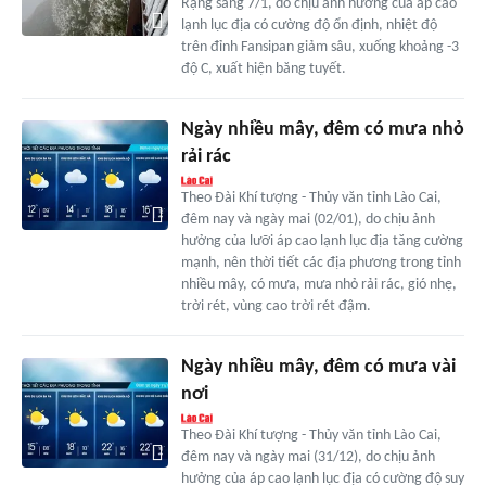
Rạng sáng 7/1, do chịu ảnh hưởng của áp cao
lạnh lục địa có cường độ ổn định, nhiệt độ
trên đỉnh Fansipan giảm sâu, xuống khoảng -3
độ C, xuất hiện băng tuyết.
Ngày nhiều mây, đêm có mưa nhỏ
rải rác
Theo Đài Khí tượng - Thủy văn tỉnh Lào Cai,
đêm nay và ngày mai (02/01), do chịu ảnh
hưởng của lưỡi áp cao lạnh lục địa tăng cường
mạnh, nên thời tiết các địa phương trong tỉnh
nhiều mây, có mưa, mưa nhỏ rải rác, gió nhẹ,
trời rét, vùng cao trời rét đậm.
Ngày nhiều mây, đêm có mưa vài
nơi
Theo Đài Khí tượng - Thủy văn tỉnh Lào Cai,
đêm nay và ngày mai (31/12), do chịu ảnh
hưởng của áp cao lạnh lục địa có cường độ suy