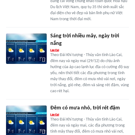
đăng cai Vòng chung khảo toàn quốc Hoa hậu
Du lịch Việt Nam, quy tụ 35 thí sinh xuất sắc
đại diện cho vẻ đẹp và bản lĩnh phụ nữ Việt
Nam trong thời đại mới.
Sáng trời nhiều mây, ngày trời
nắng
Theo Đài Khí tượng - Thủy văn tỉnh Lào Cai,
đêm nay và ngày mai (29/12) do chịu ảnh
hưởng của áp cao lạnh lục địa có cường độ suy
yếu, nên thời tiết các địa phương trong tỉnh
mây thay đổi, đêm có mưa nhỏ vài nơi, ngày
trời nắng, gió nhẹ, đêm và sáng rét đậm, vùng
cao rét hại.
Đêm có mưa nhỏ, trời rét đậm
Theo Đài Khí tượng - Thủy văn tỉnh Lào Cai,
đêm nay và ngày mai, các địa phương trong
tỉnh mây thay đổi, đêm có mưa nhỏ vài nơi,