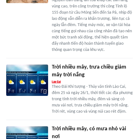
Nguyên đán đang lan tỏa khắp các bản làng
vùng cao, trên công trường thi công Tỉnh lộ
155 đoạn từ cầu Móng Sến đến Sa Pả, nhịp độ
lao động vẫn diễn ra khẩn trương, liên tục cả
ngày lẫn đêm. Tiếng máy móc, xe vận tải hòa
cùng tiếng gọi nhau của công nhân đã tạo nên
một bức tranh sôi động, thể hiện quyết tâm
đẩy nhanh tiến độ hoàn thành tuyến giao
thông quan trọng của khu vực.
Trời nhiều mây, trưa chiều giảm
mây trời nắng
Theo Đài Khí tượng - Thủy văn tỉnh Lào Cai,
đêm 25 và ngày 26/1, thời tiết các địa phương
trong tỉnh trời nhiều mây, đêm và sáng có
mưa vài nơi, trưa chiều giảm mây trời nắng.
Trời rét, vùng cao và vùng núi cao rét đậm.
Trời nhiều mây, có mưa nhỏ vài
nơi