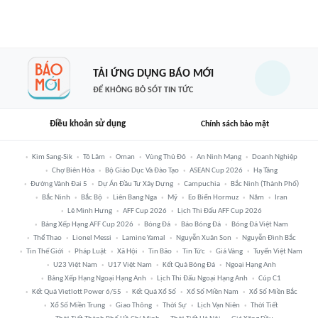
TẢI ỨNG DỤNG BÁO MỚI
ĐỂ KHÔNG BỎ SÓT TIN TỨC
Điều khoản sử dụng
Chính sách bảo mật
Kim Sang-Sik
Tô Lâm
Oman
Vùng Thủ Đô
An Ninh Mạng
Doanh Nghiệp
Chợ Biên Hòa
Bộ Giáo Dục Và Đào Tạo
ASEAN Cup 2026
Hạ Tầng
Đường Vành Đai 5
Dự Án Đầu Tư Xây Dựng
Campuchia
Bắc Ninh (thành Phố)
Bắc Ninh
Bắc Bộ
Liên Bang Nga
Mỹ
Eo Biển Hormuz
Năm
Iran
Lê Minh Hưng
AFF Cup 2026
Lịch Thi Đấu AFF Cup 2026
Bảng Xếp Hạng AFF Cup 2026
Bóng Đá
Báo Bóng Đá
Bóng Đá Việt Nam
Thể Thao
Lionel Messi
Lamine Yamal
Nguyễn Xuân Son
Nguyễn Đình Bắc
Tin Thế Giới
Pháp Luật
Xã Hội
Tin Bão
Tin Tức
Giá Vàng
Tuyển Việt Nam
U23 Việt Nam
U17 Việt Nam
Kết Quả Bóng Đá
Ngoại Hạng Anh
Bảng Xếp Hạng Ngoại Hạng Anh
Lịch Thi Đấu Ngoại Hạng Anh
Cúp C1
Kết Quả Vietlott Power 6/55
Kết Quả Xổ Số
Xổ Số Miền Nam
Xổ Số Miền Bắc
Xổ Số Miền Trung
Giao Thông
Thời Sự
Lịch Vạn Niên
Thời Tiết