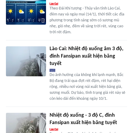
Theo Đài Khí tượng - Thủy văn tỉnh Lào Cai,
đêm nay và ngày mai (14/1), thời tiết các địa
phương trong tỉnh sáng sớm có sương mù
nhẹ, gió nhẹ, đêm về sáng trời rét, vùng cao
trời rét đậm.
Lào Cai: Nhiệt độ xuống âm 3 độ,
đỉnh Fansipan xuất hiện băng
tuyết
Do ảnh hưởng của không khí lạnh mạnh, Bắc
Bộ đang trải qua đợt rét đậm, rét hại diện
rộng, nhiều nơi vùng núi xuất hiện băng giá,
sương muối. Dự báo, tình trạng giá rét này sẽ
còn kéo dài đến khoảng ngày 10/1.
Nhiệt độ xuống - 3 độ C, đỉnh
Fansipan xuất hiện băng tuyết