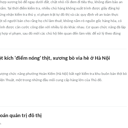
 hợp xương bò để ngay dưới đất, chặt nhỏ rồi đem đi tiêu thụ, không đảm bảo an
hẩm. Tại thời điểm kiểm tra, nhiều chủ hàng không xuất trình được giấy đăng ký
ứng nhận kiểm tra thú y, vi phạm trật tự đô thị và các quy định về an toàn thực
t số người bán cho rằng họ chỉ làm thuê, không nắm rõ nguồn gốc hàng hóa, có
rình được căn cước công dân với nhiều lý do khác nhau. Cơ quan chức năng đã lập
 hợp vi phạm, sau đó mời các chủ hộ liên quan đến làm việc để xử lý theo đúng
t kích 'điểm nóng' thịt, xương bò vỉa hè ở Hà Nội
 lượng chức năng phường Hoàn Kiếm (Hà Nội) bất ngờ kiểm tra khu buôn bán thịt bò
iện Thuật, một trong những đầu mối cung cấp hàng lớn của Thủ đô.
toán quản trị đô thị
n