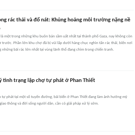
ong rác thải và đổ nát: Khủng hoảng môi trường nặng nề
n
g là một trong những khu buôn bán sầm uất nhất tại thành phố Gaza, nay không còn
trước. Phần lớn khu chợ đã bị vùi lấp dưới hàng chục nghìn tấn rác thải, biến nơi
 những bãi rác lớn nhất tại vùng lãnh thổ đang chìm trong chiến tranh.
 tình trạng lập chợ tự phát ở Phan Thiết
n tự phát tại một số tuyến đường, bãi biển ở Phan Thiết đang làm ảnh hưởng mỹ
ự giao thông và đời sống người dân, cần có giải pháp xử lý sớm.