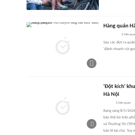
Hàng quán Hà
2
liên qu
Sau các đợt ra quân
'đánh nhanh rút gọn
'Đột kích' kh
Hà Nội
3
liên quan
Rạng sáng 8/5/2026
bán thịt bò trên ph
và Thường Tín (TP.H
bán lẻ tại chợ. Tuy 