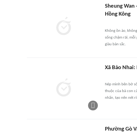
Sheung Wan -
Hồng Kông
Không ồn ào, khôn
sống chậm rãi, mỗi 
giàu bản sắc.
Xã Bảo Nhai:
Nép mình bên bờ sô
thuộc của bà con cá
nhấn, tạo nên nét r
Phường Gò Vấ