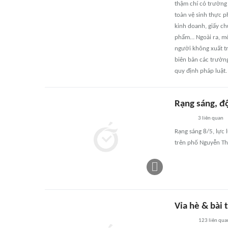
thậm chí có trường
toàn vệ sinh thực p
kinh doanh, giấy ch
phẩm… Ngoài ra, mộ
người không xuất t
biên bản các trường
quy định pháp luật.
Rạng sáng, độ
3
liên quan
Rạng sáng 8/5, lực
trên phố Nguyễn Th
Vỉa hè & bài 
123
liên qua