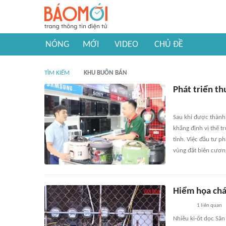
NÓNG
MỚI
VIDEO
CHỦ ĐỀ
TÌM KIẾM
KHU BUÔN BÁN
Phát triển th
Sau khi được thành
khẳng định vị thế t
tỉnh. Việc đầu tư p
vùng đất biên cươn
Hiểm họa cháy
1
liên quan
Nhiều ki-ốt dọc Sân