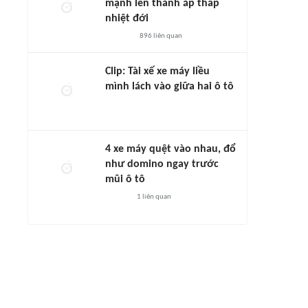
mạnh lên thành áp thấp
nhiệt đới
896
liên quan
Clip: Tài xế xe máy liều
mình lách vào giữa hai ô tô
4 xe máy quệt vào nhau, đổ
như domino ngay trước
mũi ô tô
1
liên quan