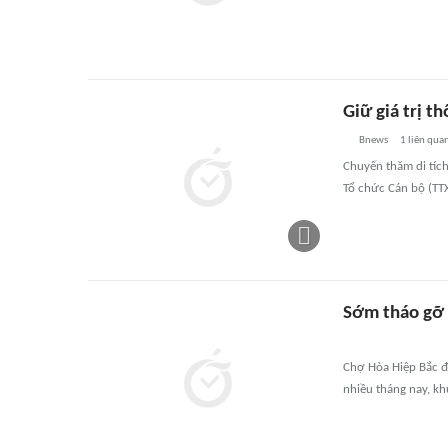
Giữ giá trị t
Bnews
1
liên qua
Chuyến thăm di tích
Tổ chức Cán bộ (TTX
Sớm tháo gỡ
Chợ Hòa Hiệp Bắc đ
nhiều tháng nay, kh