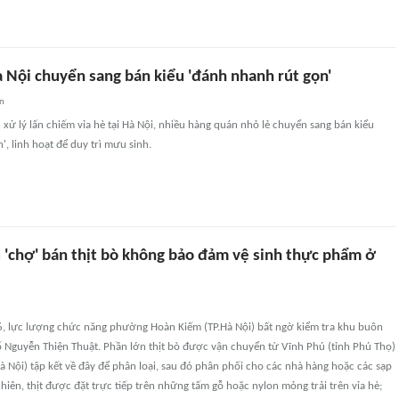
 Nội chuyển sang bán kiểu 'đánh nhanh rút gọn'
an
 xử lý lấn chiếm vỉa hè tại Hà Nội, nhiều hàng quán nhỏ lẻ chuyển sang bán kiểu
', linh hoạt để duy trì mưu sinh.
u 'chợ' bán thịt bò không bảo đảm vệ sinh thực phẩm ở
, lực lượng chức năng phường Hoàn Kiếm (TP.Hà Nội) bất ngờ kiểm tra khu buôn
ố Nguyễn Thiện Thuật. Phần lớn thịt bò được vận chuyển từ Vĩnh Phú (tỉnh Phú Thọ)
à Nội) tập kết về đây để phân loại, sau đó phân phối cho các nhà hàng hoặc các sạp
nhiên, thịt được đặt trực tiếp trên những tấm gỗ hoặc nylon mỏng trải trên vỉa hè;