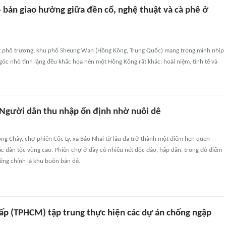
 bản giao hưởng giữa đền cổ, nghệ thuật và cà phê ở
g phô trương, khu phố Sheung Wan (Hồng Kông, Trung Quốc) mang trong mình nhịp
góc nhỏ tĩnh lặng đều khắc họa nên một Hồng Kông rất khác: hoài niệm, tinh tế và
 Người dân thu nhập ổn định nhờ nuôi dê
ng Chảy, chợ phiên Cốc Ly, xã Bảo Nhai từ lâu đã trở thành một điểm hẹn quen
c dân tộc vùng cao. Phiên chợ ở đây có nhiều nét độc đáo, hấp dẫn, trong đó điểm
iêng chính là khu buôn bán dê.
p (TPHCM) tập trung thực hiện các dự án chống ngập