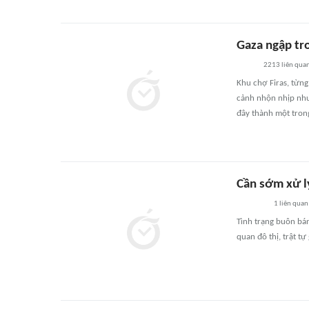
Gaza ngập tr
2213
liên qua
Khu chợ Firas, từn
cảnh nhộn nhịp như 
đây thành một trong
Cần sớm xử lý
1
liên quan
Tình trạng buôn bá
quan đô thị, trật t