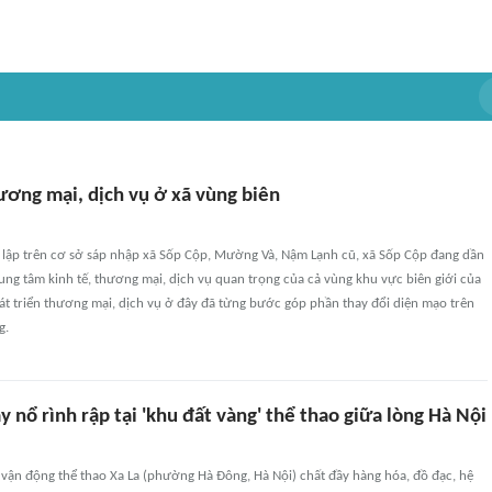
ương mại, dịch vụ ở xã vùng biên
 lập trên cơ sở sáp nhập xã Sốp Cộp, Mường Và, Nậm Lạnh cũ, xã Sốp Cộp đang dần
rung tâm kinh tế, thương mại, dịch vụ quan trọng của cả vùng khu vực biên giới của
hát triển thương mại, dịch vụ ở đây đã từng bước góp phần thay đổi diện mạo trên
g.
 nổ rình rập tại 'khu đất vàng' thể thao giữa lòng Hà Nội
 vận động thể thao Xa La (phường Hà Đông, Hà Nội) chất đầy hàng hóa, đồ đạc, hệ