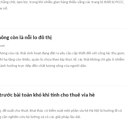
hằng chịt, tạm bợ, trong khi nhiều gian hàng thiếu vắng các trang bị thiết bị PCCC,
áy nổ.
hông còn là nỗi lo đô thị
quan
hóng của rác thải sinh hoạt đang đặt ra yêu cầu cấp thiết đối với công tác thu gom,
Khi hạ tầng còn thiếu, quản lý chưa theo kịp thực tế, rác thải không chỉ gây ô nhiễm
ảnh hưởng trực tiếp đến chất lượng sống của người dân.
rước bài toán khó khi tính cho thuê vỉa hè
, đề xuất cho thuê, khai thác có kiểm soát một phần vỉa hè Hà Nội là hướng đi có
 cần nghiên cứu kỹ lưỡng và có các giải pháp lâu dài.