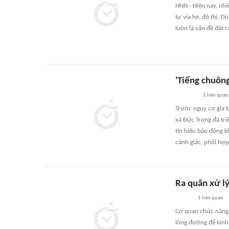
HNN - Hiện nay, nhiề
tự vỉa hè, đô thị. 
luôn là vấn đề đặt r
'Tiếng chuôn
1
liên quan
Trước nguy cơ gia t
xã Đức Trọng đã tri
tín hiệu báo động 
cảnh giác, phối hợp
Ra quân xử l
1
liên quan
Cơ quan chức năng t
lòng đường để kinh