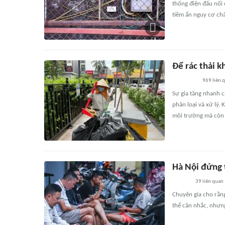
thống điện đấu nối c
tiềm ẩn nguy cơ ch
Để rác thải k
969
liên 
Sự gia tăng nhanh c
phân loại và xử lý. 
môi trường mà còn 
Hà Nội đứng t
39
liên quan
Chuyên gia cho rằng
thể cân nhắc, nhưng