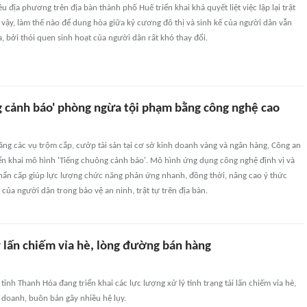
u địa phương trên địa bàn thành phố Huế triển khai khá quyết liệt việc lập lại trật
Dù vậy, làm thế nào để dung hòa giữa kỷ cương đô thị và sinh kế của người dân vẫn
a, bởi thói quen sinh hoạt của người dân rất khó thay đổi.
g cảnh báo' phòng ngừa tội phạm bằng công nghệ cao
ăng các vụ trộm cắp, cướp tài sản tại cơ sở kinh doanh vàng và ngân hàng, Công an
ển khai mô hình 'Tiếng chuông cảnh báo'. Mô hình ứng dụng công nghệ định vị và
khẩn cấp giúp lực lượng chức năng phản ứng nhanh, đồng thời, nâng cao ý thức
 của người dân trong bảo vệ an ninh, trật tự trên địa bàn.
ý lấn chiếm vỉa hè, lòng đường bán hàng
ỉnh Thanh Hóa đang triển khai các lực lượng xử lý tình trạng tái lấn chiếm vỉa hè,
 doanh, buôn bán gây nhiều hệ lụy.