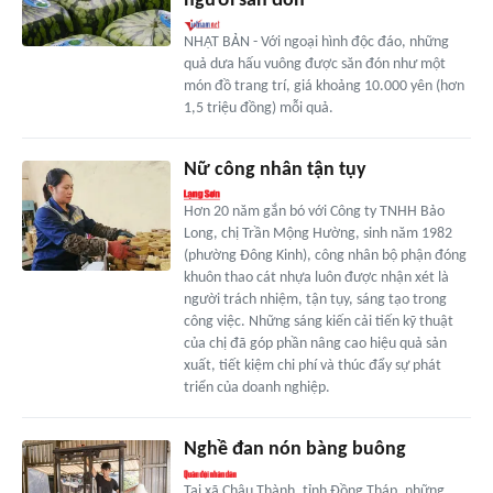
người săn đón
NHẬT BẢN - Với ngoại hình độc đáo, những
quả dưa hấu vuông được săn đón như một
món đồ trang trí, giá khoảng 10.000 yên (hơn
1,5 triệu đồng) mỗi quả.
Nữ công nhân tận tụy
Hơn 20 năm gắn bó với Công ty TNHH Bảo
Long, chị Trần Mộng Hường, sinh năm 1982
(phường Đông Kinh), công nhân bộ phận đóng
khuôn thao cát nhựa luôn được nhận xét là
người trách nhiệm, tận tụy, sáng tạo trong
công việc. Những sáng kiến cải tiến kỹ thuật
của chị đã góp phần nâng cao hiệu quả sản
xuất, tiết kiệm chi phí và thúc đẩy sự phát
triển của doanh nghiệp.
Nghề đan nón bàng buông
Tại xã Châu Thành, tỉnh Đồng Tháp, những