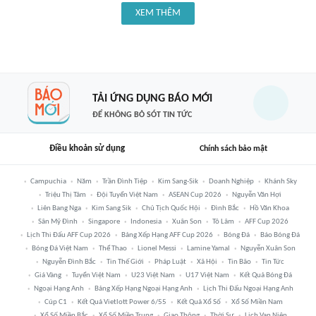
XEM THÊM
TẢI ỨNG DỤNG BÁO MỚI
ĐỂ KHÔNG BỎ SÓT TIN TỨC
Điều khoản sử dụng
Chính sách bảo mật
Campuchia
Năm
Trần Đình Tiệp
Kim Sang-Sik
Doanh Nghiệp
Khánh Sky
Triệu Thị Tâm
Đội Tuyển Việt Nam
ASEAN Cup 2026
Nguyễn Văn Hợi
Liên Bang Nga
Kim Sang Sik
Chủ Tịch Quốc Hội
Đình Bắc
Hồ Văn Khoa
Sân Mỹ Đình
Singapore
Indonesia
Xuân Son
Tô Lâm
AFF Cup 2026
Lịch Thi Đấu AFF Cup 2026
Bảng Xếp Hạng AFF Cup 2026
Bóng Đá
Báo Bóng Đá
Bóng Đá Việt Nam
Thể Thao
Lionel Messi
Lamine Yamal
Nguyễn Xuân Son
Nguyễn Đình Bắc
Tin Thế Giới
Pháp Luật
Xã Hội
Tin Bão
Tin Tức
Giá Vàng
Tuyển Việt Nam
U23 Việt Nam
U17 Việt Nam
Kết Quả Bóng Đá
Ngoại Hạng Anh
Bảng Xếp Hạng Ngoại Hạng Anh
Lịch Thi Đấu Ngoại Hạng Anh
Cúp C1
Kết Quả Vietlott Power 6/55
Kết Quả Xổ Số
Xổ Số Miền Nam
Xổ Số Miền Bắc
Xổ Số Miền Trung
Giao Thông
Thời Sự
Lịch Vạn Niên