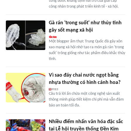
từng bước khẳng định vai trò của giai cấp
công nhân trong phát triển kinh tế - xã hội.
Gà rán 'trong suốt' như thủy tinh
gây sốt mạng xã hội
Một blogger ẩm thực Trung Quốc đã gây xôn
xao mạng xã hội nhờ tạo ra món gà rán 'trong
suốt' trông giống như tác phẩm điêu khắc thủy
tinh.
Vì sao đáy chai nước ngọt bằng
nhựa thường có hình cánh hoa?
Câu trả lời ẩn chứa một công nghệ sản xuất
thông minh giúp tiết kiệm chi phí mà vẫn đảm
bảo an toàn tối đa.
Nhiều điểm nhấn văn hóa đặc sắc
tại Lễ hội truyền thống Đền Kim