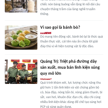
chiếc nón bàng buông vẫn lặng lẽ nối dài câu
chuyện thăng trầm của làng nghề truyền
thống.
Vì sao gọi là bánh bò?
Dù mang tên động vật, bánh bò lại là thức quà
thuần thực vật, cái tên này ẩn chứa lời giải
đáp thú vị về hiện tượng vật lý độc đáo.
Quảng Trị: Triệt phá đường dây
sản xuất, mua bán linh kiện súng
quy mô lớn
Quá trình khám xét, lực lượng chức năng thu
giữ hơn 1 tấn linh kiện và vật chứng gồm bộ
cò, búa đập, nòng bắn bi, nòng giảm thanh, bi
sắt, van hơi, khuôn đúc đạn chì, dây chì cùng
nhiều linh kiện khác dùng để chế tạo súng hơi
PCP và súng quân dụng.