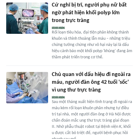
Cứ nghĩ bị trĩ, người phụ nữ bất
ngờ phát hiện khối polyp lớn
trong trực tràng
Rối loạn tiêu hóa, đại tiện phân không thành
khuôn và thỉnh thoảng lẫn máu – những triệu
chứng tưởng chừng như vô hại này lại là dấu
hiệu cảnh báo một khối polyp 'khủng' đang âm
thầm phát triển trong cơ thể.
Chủ quan với dấu hiệu đi ngoài ra
máu, người đàn ông 42 tuổi 'sốc'
vì ung thư trực tràng
Sau một tháng xuất hiện tình trạng đi ngoài ra
máu kèm rối loạn khuôn phân nhưng tự điều
trị tại nhà, một người đàn ông ở Hà Nội được
chẩn đoán mắc ung thư trực tràng giai đoạn
II. Nhờ phẫu thuật robot tại Bệnh viện K, khối
u được cắt bỏ triệt để, người bệnh phục hồi