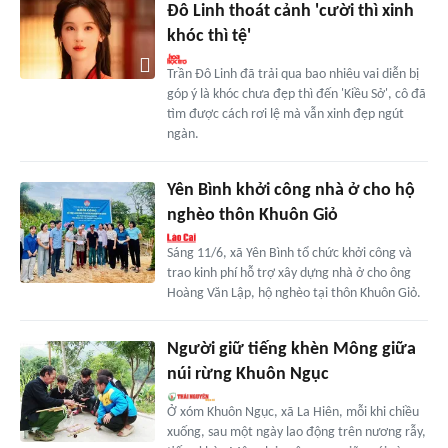
Đô Linh thoát cảnh 'cười thì xinh
khóc thì tệ'
Trần Đô Linh đã trải qua bao nhiêu vai diễn bị
góp ý là khóc chưa đẹp thì đến 'Kiều Sở', cô đã
tìm được cách rơi lệ mà vẫn xinh đẹp ngút
ngàn.
Yên Bình khởi công nhà ở cho hộ
nghèo thôn Khuôn Giỏ
Sáng 11/6, xã Yên Bình tổ chức khởi công và
trao kinh phí hỗ trợ xây dựng nhà ở cho ông
Hoàng Văn Lập, hộ nghèo tại thôn Khuôn Giỏ.
Người giữ tiếng khèn Mông giữa
núi rừng Khuôn Ngục
Ở xóm Khuôn Ngục, xã La Hiên, mỗi khi chiều
xuống, sau một ngày lao động trên nương rẫy,