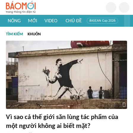
NÓNG
MỚI
VIDEO
CHỦ ĐỀ
#ASEAN Cup 2026
#Trí tuệ nhân tạo
#Mỹ - Iran
#Khám phá Việt Nam
TÌM KIẾM
KHUÔN
#Khám phá thế giới
Vì sao cả thế giới săn lùng tác phẩm của
một người không ai biết mặt?