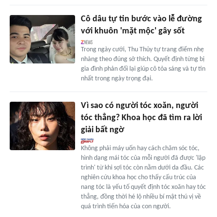
Cô dâu tự tin bước vào lễ đường
với khuôn 'mặt mộc' gây sốt
Trong ngày cưới, Thu Thủy tự trang điểm nhẹ
nhàng theo đúng sở thích. Quyết định từng bị
gia đình phản đối lại giúp cô tỏa sáng và tự tin
nhất trong ngày trọng đại.
Vì sao có người tóc xoăn, người
tóc thẳng? Khoa học đã tìm ra lời
giải bất ngờ
Không phải máy uốn hay cách chăm sóc tóc,
hình dạng mái tóc của mỗi người đã được 'lập
trình' từ khi sợi tóc còn nằm dưới da đầu. Các
nghiên cứu khoa học cho thấy cấu trúc của
nang tóc là yếu tố quyết định tóc xoăn hay tóc
thẳng, đồng thời hé lộ nhiều bí mật thú vị về
quá trình tiến hóa của con người.