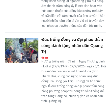
tiếng khèn Mông lại ngân vang giữa núi rừng.
Âm thanh trầm bổng ấy là nét sinh hoạt văn
hóa quen thuộc của đồng bào Mông nơi đây
và gắn liền với tâm huyết của ông Lý Văn Thà -
người nhiều năm bền bỉ gìn giữ và truyền dạy
loại nhạc cụ truyền thống của dân tộc mình.
Đúc trống đồng và đại pháo thần
công dành tặng nhân dân Quảng
Trị
Hướng tới kỷ niệm 79 năm Ngày Thương binh
- Liệt sĩ (27/7/1947 - 27/7/2026), ngày 5/6, Hội
Di sản Văn hóa và Cổ vật Thanh Hoa (tỉnh
Thanh Hóa) cùng các nghệ nhân làng đúc
đồng Trà Đông (xã Thiệu Trung) đã tổ chức
nghi lễ đúc trống đồng và đại pháo thần công
bằng phương pháp thủ công truyền thống để
trao tặng Đảng bộ, chính quyền và nhân dân
tỉnh Quảng Trị.