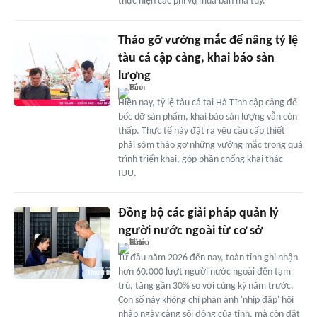
thực hiện các phi vụ mua bán ma túy.
Tháo gỡ vướng mắc để nâng tỷ lệ
tàu cá cập cảng, khai báo sản
lượng
Hiện nay, tỷ lệ tàu cá tại Hà Tĩnh cập cảng để
bốc dỡ sản phẩm, khai báo sản lượng vẫn còn
thấp. Thực tế này đặt ra yêu cầu cấp thiết
phải sớm tháo gỡ những vướng mắc trong quá
trình triển khai, góp phần chống khai thác
IUU.
Đồng bộ các giải pháp quản lý
người nước ngoài từ cơ sở
Từ đầu năm 2026 đến nay, toàn tỉnh ghi nhận
hơn 60.000 lượt người nước ngoài đến tạm
trú, tăng gần 30% so với cùng kỳ năm trước.
Con số này không chỉ phản ánh 'nhịp đập' hội
nhập ngày càng sôi động của tỉnh, mà còn đặt