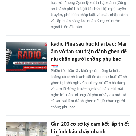
hợp với Phòng Quản lý xuất nhập cảnh (Công
an thành phố Hà Nội) tổ chức Hội nghị tuyên
truyền, phổ biến pháp luật về xuất nhập cảnh
và tập huấn công tác quản lý người nước
ngoài trên địa bàn.
Radio Phía sau bục khai báo: Mái
ấm vỡ tan sau trận đánh ghen để
níu chân người chồng phụ bạc
Phiên tòa hôm ấy không còn tiếng la hét,
không có cảnh tranh cãi ồn ào như buổi đánh
ghen tại nhà nghỉ. Chỉ có người đàn bà dáng
vẻ lam lũ đứng trước bục khai báo, cúi mặt
nghe lời luận tội. Người phụ nữ ấy đã mất tất
cả sau sai lầm đánh ghen để giữ chân người
chồng phụ bạc.
Gần 200 cơ sở ký cam kết lắp thiết
bị cảnh báo cháy nhanh