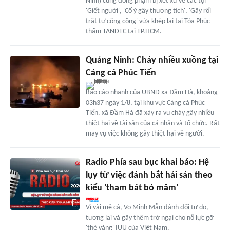
Ninh) cùng đồng phạm bị xét xử về các tội
'Giết người', 'Cố ý gây thương tích', 'Gây rối
trật tự công cộng' vừa khép lại tại Tòa Phúc
thẩm TANDTC tại TP.HCM.
Quảng Ninh: Cháy nhiều xuồng tại
Cảng cá Phúc Tiến
Báo cáo nhanh của UBND xã Đầm Hà, khoảng
03h37 ngày 1/8, tại khu vực Cảng cá Phúc
Tiến. xã Đầm Hà đã xảy ra vụ cháy gây nhiều
thiệt hại về tài sản của cá nhân và tổ chức. Rất
may vụ việc không gây thiệt hại về người.
Radio Phía sau bục khai báo: Hệ
lụy từ việc đánh bắt hải sản theo
kiểu 'tham bát bỏ mâm'
Vì vài mẻ cá, Võ Minh Mẫn đánh đổi tự do,
tương lai và gây thêm trở ngại cho nỗ lực gỡ
'thẻ vàng' IUU của Việt Nam.