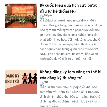
Kỳ cuối: Hiệu quả tích cực bước
đầu từ hệ thống FRF
Khi số lượng người nước ngoài (NNN) đến
Khánh Hòa gia tăng, bài toán xử lý dữ liệu khai
báo tạm trú mỗi ngày cần phải được đổi mới
tư duy trong ứng dụng công nghệ thông tin,
phát triển khoa học, đổi mới, sáng tạo, chuyển
đổi số. Từ đó rút gọn quy trình thủ tục, cải
cách hành chính trong quản lý cư trú đối với
NNN, góp phần phục vụ nhiệm vụ bảo vệ an
ninh quốc gia và trật tự an toàn xã hội.
Không đăng ký tạm vắng có thể bị
xóa đăng ký thường trú
Luật Cư trú năm 2026 quy định về khai báo
tạm vắng và Thông tư 116/2026/TT-BCA quy
định về hình thức khai báo tạm vắng. Hai chế
định này đều có điểm mới cần lưu ý về khai
báo tạm vắng.