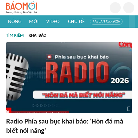
NÓNG
MỚI
VIDEO
CHỦ ĐỀ
#ASEAN Cup 2026
#Trí tuệ nhân tạo
#Mỹ - Iran
#Khám phá Việt Nam
TÌM KIẾM
KHAI BÁO
#Khám phá thế giới
Radio Phía sau bục khai báo: 'Hòn đá mà
biết nói năng'