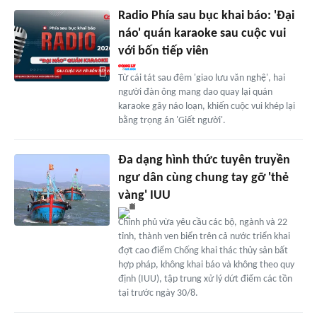
Radio Phía sau bục khai báo: 'Đại
náo' quán karaoke sau cuộc vui
với bốn tiếp viên
Từ cái tát sau đêm 'giao lưu văn nghệ', hai
người đàn ông mang dao quay lại quán
karaoke gây náo loạn, khiến cuộc vui khép lại
bằng trọng án 'Giết người'.
Đa dạng hình thức tuyên truyền
ngư dân cùng chung tay gỡ 'thẻ
vàng' IUU
Chính phủ vừa yêu cầu các bộ, ngành và 22
tỉnh, thành ven biển trên cả nước triển khai
đợt cao điểm Chống khai thác thủy sản bất
hợp pháp, không khai báo và không theo quy
định (IUU), tập trung xử lý dứt điểm các tồn
tại trước ngày 30/8.