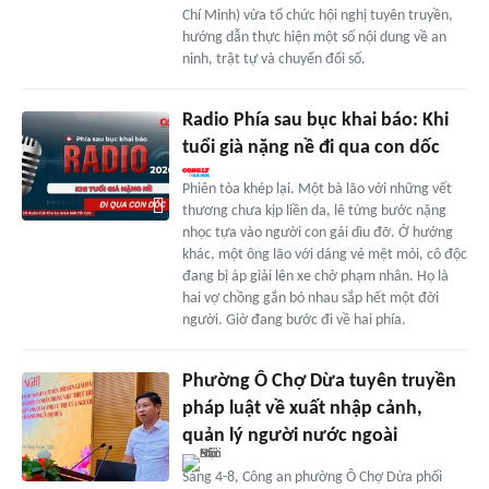
Chí Minh) vừa tổ chức hội nghị tuyên truyền,
hướng dẫn thực hiện một số nội dung về an
ninh, trật tự và chuyển đổi số.
Radio Phía sau bục khai báo: Khi
tuổi già nặng nề đi qua con dốc
Phiên tòa khép lại. Một bà lão với những vết
thương chưa kịp liền da, lê từng bước nặng
nhọc tựa vào người con gái dìu đỡ. Ở hướng
khác, một ông lão với dáng vẻ mệt mỏi, cô độc
đang bị áp giải lên xe chở phạm nhân. Họ là
hai vợ chồng gắn bó nhau sắp hết một đời
người. Giờ đang bước đi về hai phía.
Phường Ô Chợ Dừa tuyên truyền
pháp luật về xuất nhập cảnh,
quản lý người nước ngoài
Sáng 4-8, Công an phường Ô Chợ Dừa phối