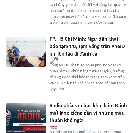
ra những yêu cầu mới đối với công tác quản lý
nhà nước và đảm bảo an ninh trật tự: phải
làm vững ngay từ cơ sở để xóa bỏ các 'khoảng
trống' trong quản lý người nước ngoài.
TP. Hồ Chí Minh: Ngư dân khai
báo tạm trú, tạm vắng trên VneID
khi lên tàu đi đánh cá
Công an TP. Hồ Chí Minh sẽ phối hợp các cơ
quan, đơn vị chức năng tuyên truyền, hướng
dẫn ngư dân khai báo tạm trú, tạm vắng trên
VNeID khi lên tàu cá đi khai thác hải sản theo
quy định.
Radio phía sau bục khai báo: Đánh
mất láng giềng gần vì những mâu
thuẫn khó ngờ
Người xưa có tục ngữ 'bán anh em xa, mua