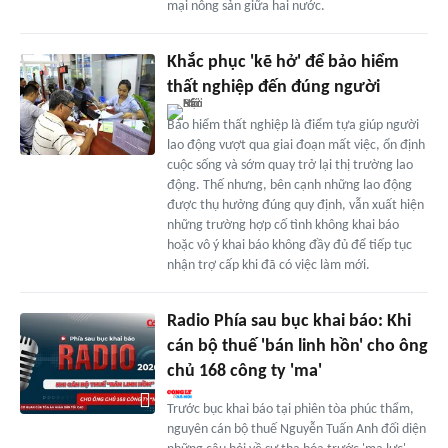
mại nông sản giữa hai nước.
Khắc phục 'kẽ hở' để bảo hiểm
thất nghiệp đến đúng người
Bảo hiểm thất nghiệp là điểm tựa giúp người
lao động vượt qua giai đoạn mất việc, ổn định
cuộc sống và sớm quay trở lại thị trường lao
động. Thế nhưng, bên cạnh những lao động
được thụ hưởng đúng quy định, vẫn xuất hiện
những trường hợp cố tình không khai báo
hoặc vô ý khai báo không đầy đủ để tiếp tục
nhận trợ cấp khi đã có việc làm mới.
Radio Phía sau bục khai báo: Khi
cán bộ thuế 'bán linh hồn' cho ông
chủ 168 công ty 'ma'
Trước bục khai báo tại phiên tòa phúc thẩm,
nguyên cán bộ thuế Nguyễn Tuấn Anh đối diện