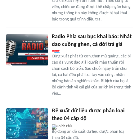
sau khi xuất hiện tình tiết mới. Theo công tố
viên, chiếc xe đang được thế chấp ngân hàng
nhưng thông tin này không được bị hại khai
báo trong quá trình điều tra.
Radio Phía sau bục khai báo: Nhát
dao cuồng ghen, cả đời trả giá
Cùng xuất phát từ cơn ghen mù quáng, các bị
cáo đã vung dao giải quyết mâu thuẫn rồi
chọn cách bỏ trốn. Sau chuỗi ngày trốn chui
lủi, cả hai đều phải tra tay vào còng, nhận
những bản án nghiêm khắc. Bi kịch của họ là
lời cảnh tỉnh về cái giá của sự ích kỷ trong tình
yêu…
Đề xuất dữ liệu được phân loại
theo 04 cấp độ
Chính Phủ
Bộ Công an đề xuất dữ liệu được phân loại
theo 04 cấp độ.