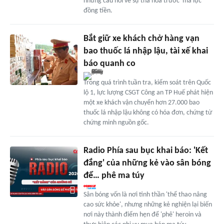
những câu hỏi về sự tha hóa trước 'ma lực'
đồng tiền.
Bắt giữ xe khách chở hàng vạn
bao thuốc lá nhập lậu, tài xế khai
báo quanh co
Trong quá trình tuần tra, kiểm soát trên Quốc
lộ 1, lực lượng CSGT Công an TP Huế phát hiện
một xe khách vận chuyển hơn 27.000 bao
thuốc lá nhập lậu không có hóa đơn, chứng từ
chứng minh nguồn gốc.
Radio Phía sau bục khai báo: 'Kết
đắng' của những kẻ vào sân bóng
để… phê ma túy
Sân bóng vốn là nơi tinh thần 'thể thao nâng
cao sức khỏe', nhưng những kẻ nghiện lại biến
nơi này thành điểm hẹn để 'phê' heroin và