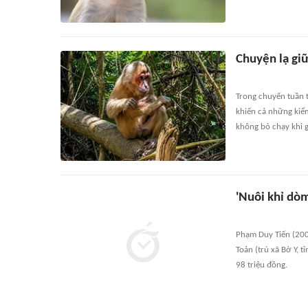
Chuyện lạ gi
Trong chuyến tuần 
khiến cả những kiể
không bỏ chạy khi g
'Nuôi khỉ dò
Phạm Duy Tiến (2002
Toản (trú xã Bờ Y, 
98 triệu đồng.