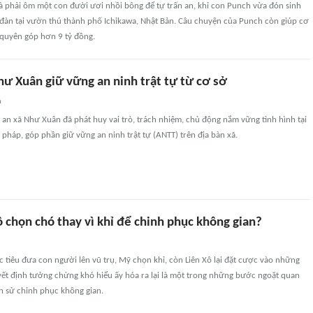
à phải ôm một con đười ươi nhồi bông để tự trấn an, khỉ con Punch vừa đón sinh
 đàn tại vườn thú thành phố Ichikawa, Nhật Bản. Câu chuyện của Punch còn giúp cơ
quyên góp hơn 9 tỷ đồng.
hư Xuân giữ vững an ninh trật tự từ cơ sở
n
 an xã Như Xuân đã phát huy vai trò, trách nhiệm, chủ động nắm vững tình hình tại
i pháp, góp phần giữ vững an ninh trật tự (ANTT) trên địa bàn xã.
ô chọn chó thay vì khỉ để chinh phục không gian?
tiêu đưa con người lên vũ trụ, Mỹ chọn khỉ, còn Liên Xô lại đặt cược vào những
ết định tưởng chừng khó hiểu ấy hóa ra lại là một trong những bước ngoặt quan
ch sử chinh phục không gian.