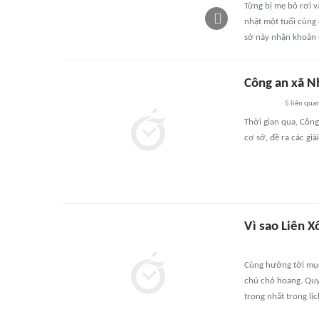
Từng bị mẹ bỏ rơi v
nhật một tuổi cùng
sở này nhận khoản 
Công an xã N
5
liên qua
Thời gian qua, Công
cơ sở, đề ra các giả
Vì sao Liên X
Cùng hướng tới mục 
chú chó hoang. Quy
trọng nhất trong lị