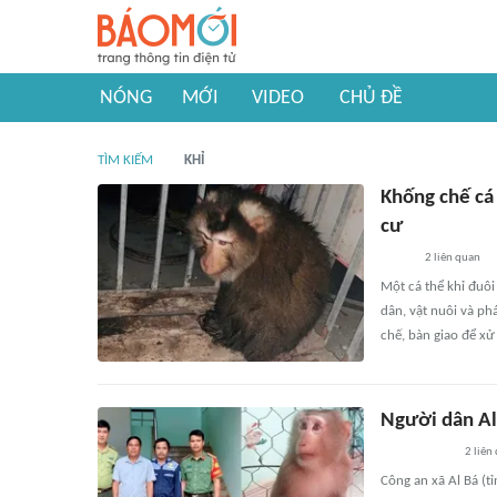
NÓNG
MỚI
VIDEO
CHỦ ĐỀ
TÌM KIẾM
KHỈ
Khống chế cá
cư
2
liên quan
Một cá thể khỉ đuôi
dân, vật nuôi và ph
chế, bàn giao để xử
Người dân Al
2
liên
Công an xã Al Bá (t