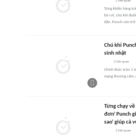
2
liên quan
Từng khiến hàng tr
bỏ rơi, chú khỉ đuô
đàn, Punch còn trở 
Chú khỉ Punc
sinh nhật
2
liên quan
Chính thức tròn 1 
mạng thương cảm, n
Từng chạy về 
đơn' Punch gi
sao' giúp cả 
2
liên quan