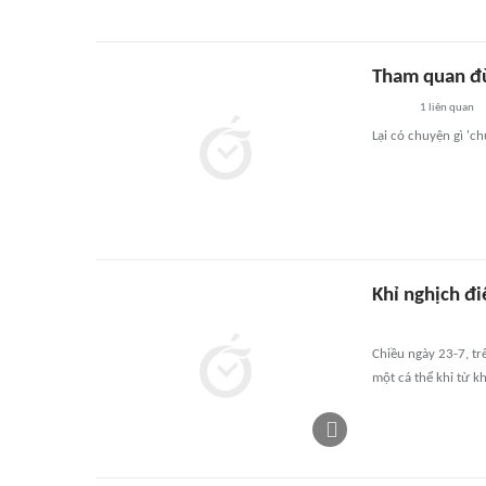
Tham quan đ
1
liên quan
Lại có chuyện gì 'c
Khỉ nghịch đi
Chiều ngày 23-7, tr
một cá thể khỉ từ k