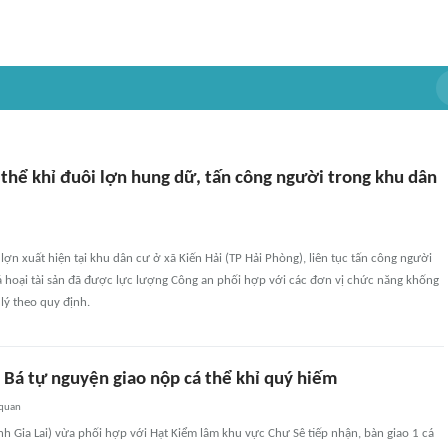
 thể khỉ đuôi lợn hung dữ, tấn công người trong khu dân
 lợn xuất hiện tại khu dân cư ở xã Kiến Hải (TP Hải Phòng), liên tục tấn công người
á hoại tài sản đã được lực lượng Công an phối hợp với các đơn vị chức năng khống
 lý theo quy định.
 Bá tự nguyện giao nộp cá thể khỉ quý hiếm
 quan
ỉnh Gia Lai) vừa phối hợp với Hạt Kiểm lâm khu vực Chư Sê tiếp nhận, bàn giao 1 cá