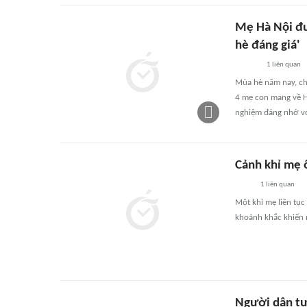
Mẹ Hà Nội đư
hè đáng giá'
1
liên quan
Mùa hè năm nay, chị
4 mẹ con mang về Hà
nghiệm đáng nhớ vớ
Cảnh khỉ mẹ 
1
liên quan
Một khỉ mẹ liên tục
khoảnh khắc khiến 
Người dân tự