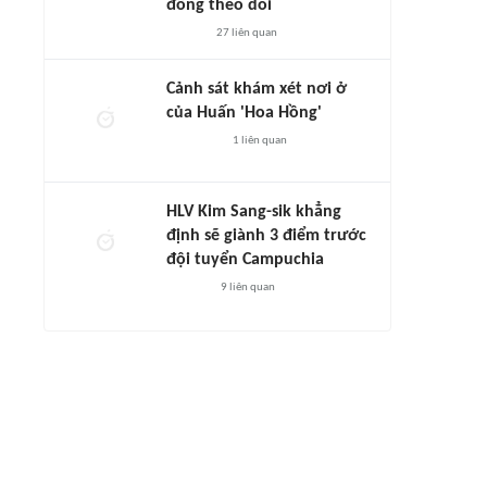
đông theo dõi
27
liên quan
Cảnh sát khám xét nơi ở
của Huấn 'Hoa Hồng'
1
liên quan
HLV Kim Sang-sik khẳng
định sẽ giành 3 điểm trước
đội tuyển Campuchia
9
liên quan