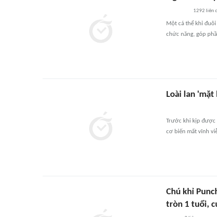
1292
liên 
Một cá thể khỉ đuô
chức năng, góp phầ
Loài lan 'mặt
Trước khi kịp được 
cơ biến mất vĩnh vi
Chú khỉ Punc
tròn 1 tuổi, 