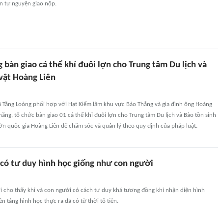
n tự nguyện giao nộp.
 bàn giao cá thể khỉ đuôi lợn cho Trung tâm Du lịch và
vật Hoàng Liên
 Tằng Loỏng phối hợp với Hạt Kiểm lâm khu vực Bảo Thắng và gia đình ông Hoàng
hắng, tổ chức bàn giao 01 cá thể khỉ đuôi lợn cho Trung tâm Du lịch và Bảo tồn sinh
ờn quốc gia Hoàng Liên để chăm sóc và quản lý theo quy định của pháp luật.
 có tư duy hình học giống như con người
 cho thấy khỉ và con người có cách tư duy khá tương đồng khi nhận diện hình
n tảng hình học thực ra đã có từ thời tổ tiên.