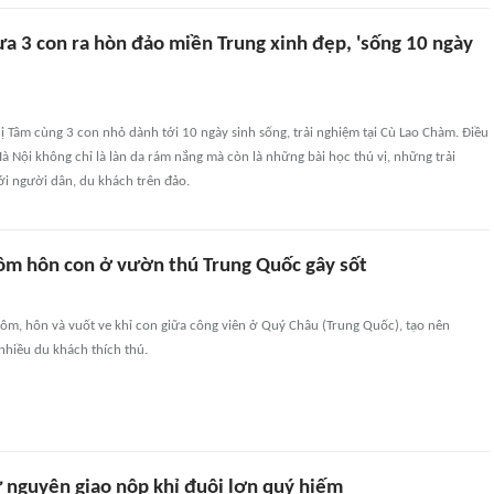
a 3 con ra hòn đảo miền Trung xinh đẹp, 'sống 10 ngày
 Tâm cùng 3 con nhỏ dành tới 10 ngày sinh sống, trải nghiệm tại Cù Lao Chàm. Điều
 Nội không chỉ là làn da rám nắng mà còn là những bài học thú vị, những trải
i người dân, du khách trên đảo.
ôm hôn con ở vườn thú Trung Quốc gây sốt
 ôm, hôn và vuốt ve khỉ con giữa công viên ở Quý Châu (Trung Quốc), tạo nên
nhiều du khách thích thú.
 nguyện giao nộp khỉ đuôi lợn quý hiếm