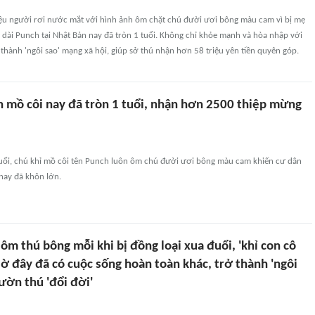
iệu người rơi nước mắt với hình ảnh ôm chặt chú đười ươi bông màu cam vì bị mẹ
i dài Punch tại Nhật Bản nay đã tròn 1 tuổi. Không chỉ khỏe mạnh và hòa nhập với
thành 'ngôi sao' mạng xã hội, giúp sở thú nhận hơn 58 triệu yên tiền quyên góp.
h mồ côi nay đã tròn 1 tuổi, nhận hơn 2500 thiệp mừng
tuổi, chú khỉ mồ côi tên Punch luôn ôm chú đười ươi bông màu cam khiến cư dân
ay đã khôn lớn.
ôm thú bông mỗi khi bị đồng loại xua đuổi, 'khỉ con cô
ờ đây đã có cuộc sống hoàn toàn khác, trở thành 'ngôi
vườn thú 'đổi đời'