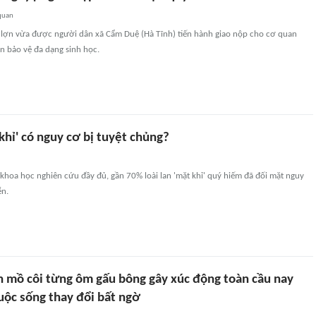
quan
i lợn vừa được người dân xã Cẩm Duệ (Hà Tĩnh) tiến hành giao nộp cho cơ quan
n bảo vệ đa dạng sinh học.
 khỉ' có nguy cơ bị tuyệt chủng?
khoa học nghiên cứu đầy đủ, gần 70% loài lan 'mặt khỉ' quý hiếm đã đối mặt nguy
ễn.
h mồ côi từng ôm gấu bông gây xúc động toàn cầu nay
cuộc sống thay đổi bất ngờ