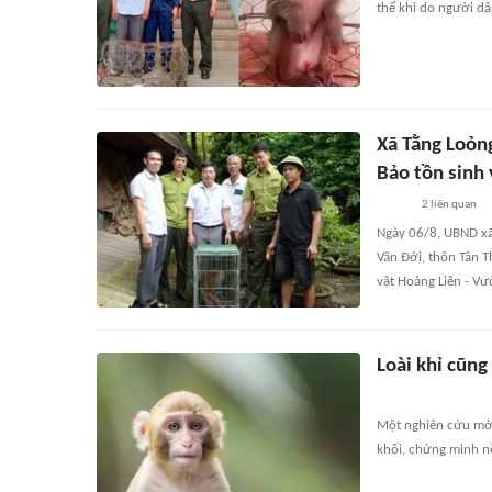
thể khỉ do người dâ
Xã Tằng Loỏng
Bảo tồn sinh 
2
liên quan
Ngày 06/8, UBND xã
Văn Đới, thôn Tân T
vật Hoàng Liên - Vư
Loài khỉ cũng
Một nghiên cứu mới
khối, chứng minh nề