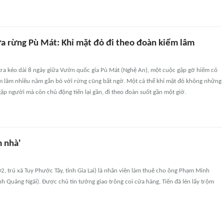
ữa rừng Pù Mát: Khỉ mặt đỏ đi theo đoàn kiểm lâm
tra kéo dài 8 ngày giữa Vườn quốc gia Pù Mát (Nghệ An), một cuộc gặp gỡ hiếm có
m lâm nhiều năm gắn bó với rừng cũng bất ngờ. Một cá thể khỉ mặt đỏ không những
ặp người mà còn chủ động tiến lại gần, đi theo đoàn suốt gần một giờ.
m nhà'
, trú xã Tuy Phước Tây, tỉnh Gia Lai) là nhân viên làm thuê cho ông Phạm Minh
tỉnh Quảng Ngãi). Được chủ tin tưởng giao trông coi cửa hàng, Tiến đã lén lấy trộm