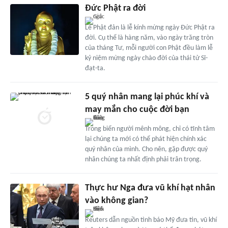
Đức Phật ra đời
Lễ Phật đản là lễ kính mừng ngày Đức Phật ra
đời. Cụ thể là hàng năm, vào ngày trăng tròn
của tháng Tư, mỗi người con Phật đều làm lễ
kỷ niệm mừng ngày chào đời của thái tử Sĩ-
đạt-ta.
5 quý nhân mang lại phúc khí và
may mắn cho cuộc đời bạn
Trong biển người mênh mông, chỉ có tĩnh tâm
lại chúng ta mới có thể phát hiện chính xác
quý nhân của mình. Cho nên, gặp được quý
nhân chúng ta nhất định phải trân trọng.
Thực hư Nga đưa vũ khí hạt nhân
vào không gian?
Reuters dẫn nguồn tình báo Mỹ đưa tin, vũ khí