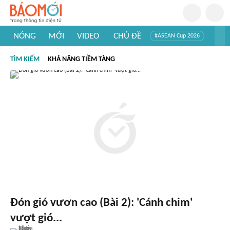
NÓNG
MỚI
VIDEO
CHỦ ĐỀ
#ASEAN Cup 2026
#Trí tuệ nhân tạo
#Mỹ - Iran
#Khám phá Việt Nam
TÌM KIẾM
KHẢ NĂNG TIỀM TÀNG
#Khám phá thế giới
Đón gió vươn cao (Bài 2): 'Cánh chim'
vượt gió...