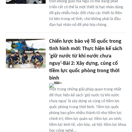
trên không gian mà Nga có thể đang phát
triển rất có thể là một thiết bị hạt nhân dùng
để gây nhiễu hoặc đốt cháy các thiết bị điện
tử bên trong vệ tinh, chứ không phải là đầu
đạn hạt nhân nổ để phá hủy chúng.
Chiến lược bảo vệ Tổ quốc trong
tình hình mới: Thực hiện kế sách
'giữ nước từ khi nước chưa
nguy'-Bài 2: Xây dựng, củng cố
tiềm lực quốc phòng trong thời
bình
Một trong những giải pháp quan trọng nhất
để thực hiện kế sách 'giữ nước từ khi nước
chưa nguy' là xây dựng và củng cố tiềm lực
quốc phòng trong thời bình. Tiềm lực quốc
phòng bao gồm nhiều thành tố như tiềm lực
chính trị; tiềm lực quân sự; tiềm lực an ninh;
tiềm lực kinh tế, văn hóa, xã hội; tiềm lực khoa
học-công nghệ...