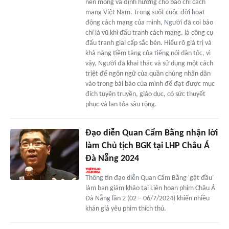
nền móng và định hướng cho báo chí cách
mạng Việt Nam. Trong suốt cuộc đời hoạt
động cách mạng của mình, Người đã coi báo
chí là vũ khí đấu tranh cách mạng, là công cụ
đấu tranh giai cấp sắc bén. Hiểu rõ giá trị và
khả năng tiềm tàng của tiếng nói dân tộc, vì
vậy, Người đã khai thác và sử dụng một cách
triệt để ngôn ngữ của quần chúng nhân dân
vào trong bài báo của mình để đạt được mục
đích tuyên truyền, giáo dục, có sức thuyết
phục và lan tỏa sâu rộng.
Đạo diễn Quan Cẩm Bằng nhận lời
làm Chủ tịch BGK tại LHP Châu Á
Đà Nẵng 2024
Thông tin đạo diễn Quan Cẩm Bằng 'gật đầu'
làm ban giám khảo tại Liên hoan phim Châu Á
Đà Nẵng lần 2 (02 – 06/7/2024) khiến nhiều
khán giả yêu phim thích thú.