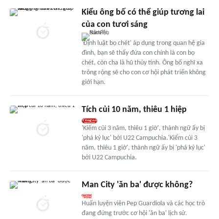
Kiểu ông bố có thể giúp tương lai
của con tươi sáng
'Định luật bọ chét' áp dụng trong quan hệ gia
đình, bạn sẽ thấy đứa con chính là con bọ
chét, còn cha là hũ thủy tinh. Ông bố nghĩ xa
trông rộng sẽ cho con cơ hội phát triển không
giới hạn.
Tích củi 10 năm, thiêu 1 hiệp
'Kiếm củi 3 năm, thiêu 1 giờ', thành ngữ ấy bị
'phá kỷ lục' bởi U22 Campuchia.'Kiếm củi 3
năm, thiêu 1 giờ', thành ngữ ấy bị 'phá kỷ lục'
bởi U22 Campuchia.
Man City 'ăn ba' được không?
Huấn luyện viên Pep Guardiola và các học trò
đang đứng trước cơ hội 'ăn ba' lịch sử.