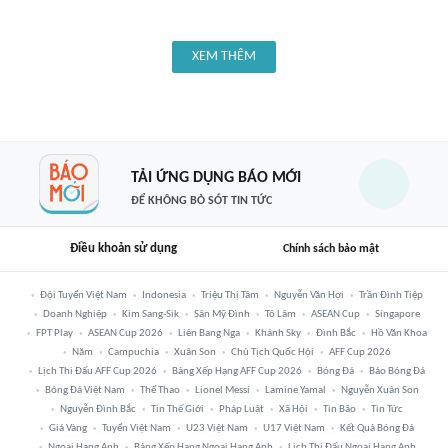
XEM THÊM
TẢI ỨNG DỤNG BÁO MỚI
ĐỂ KHÔNG BỎ SÓT TIN TỨC
Điều khoản sử dụng
Chính sách bảo mật
Đội Tuyển Việt Nam
Indonesia
Triệu Thị Tâm
Nguyễn Văn Hợi
Trần Đình Tiệp
Doanh Nghiệp
Kim Sang-Sik
Sân Mỹ Đình
Tô Lâm
ASEAN Cup
Singapore
FPT Play
ASEAN Cup 2026
Liên Bang Nga
Khánh Sky
Đình Bắc
Hồ Văn Khoa
Năm
Campuchia
Xuân Son
Chủ Tịch Quốc Hội
AFF Cup 2026
Lịch Thi Đấu AFF Cup 2026
Bảng Xếp Hạng AFF Cup 2026
Bóng Đá
Báo Bóng Đá
Bóng Đá Việt Nam
Thể Thao
Lionel Messi
Lamine Yamal
Nguyễn Xuân Son
Nguyễn Đình Bắc
Tin Thế Giới
Pháp Luật
Xã Hội
Tin Bão
Tin Tức
Giá Vàng
Tuyển Việt Nam
U23 Việt Nam
U17 Việt Nam
Kết Quả Bóng Đá
Ngoại Hạng Anh
Bảng Xếp Hạng Ngoại Hạng Anh
Lịch Thi Đấu Ngoại Hạng Anh