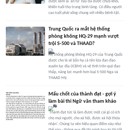
được xem là 'án tử' nay đã được chữa khỏi,
khiến tuổi thọ trung bình tăng. Có điều người
cao tuổi phải sống chung với nhiều bệnh tật.
Trung Quốc ra mắt hệ thống
phòng không HQ-29 mạnh vượt
trội S-500 và THAAD?
Hệ thống phòng không HQ-29 của Trung Quốc
được cho là sẽ bắn hạ cả tên lửa đạn đạo
xuyên lục địa (ICBM) và vệ tinh trên quỹ đạo
thấp, năng lực mạnh hơn loại S-500 Nga và
THAAD Mỹ.
Mấu chốt của thành đạt - gợi ý
làm bài thi Ngữ văn tham khảo
'Thành đạt tức là làm được một cái gì có ích
cho mọi người, cho xã hội, được xã hội thừa
nhận'. Chúng ta nên hiểu quan điểm này như
thế nào - thông qua đề thi minh họa kỳ thi tốt