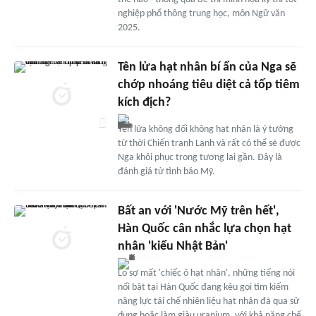
nghiệp phổ thông trung học, môn Ngữ văn
2025.
Tên lửa hạt nhân bí ẩn của Nga sẽ
chớp nhoáng tiêu diệt cả tốp tiêm
kích địch?
Tên lửa không đối không hạt nhân là ý tưởng
từ thời Chiến tranh Lạnh và rất có thể sẽ được
Nga khôi phục trong tương lai gần. Đây là
đánh giá từ tình báo Mỹ.
Bất an với 'Nước Mỹ trên hết',
Hàn Quốc cân nhắc lựa chọn hạt
nhân 'kiểu Nhật Bản'
Lo sợ mất 'chiếc ô hạt nhân', những tiếng nói
nổi bật tại Hàn Quốc đang kêu gọi tìm kiếm
năng lực tái chế nhiên liệu hạt nhân đã qua sử
dụng hoặc làm giàu uranium, với khả năng chế