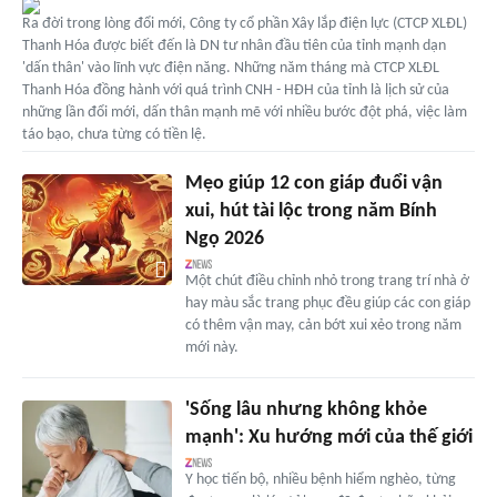
Ra đời trong lòng đổi mới, Công ty cổ phần Xây lắp điện lực (CTCP XLĐL)
Thanh Hóa được biết đến là DN tư nhân đầu tiên của tỉnh mạnh dạn
'dấn thân' vào lĩnh vực điện năng. Những năm tháng mà CTCP XLĐL
Thanh Hóa đồng hành với quá trình CNH - HĐH của tỉnh là lịch sử của
những lần đổi mới, dấn thân mạnh mẽ với nhiều bước đột phá, việc làm
táo bạo, chưa từng có tiền lệ.
Mẹo giúp 12 con giáp đuổi vận
xui, hút tài lộc trong năm Bính
Ngọ 2026
Một chút điều chỉnh nhỏ trong trang trí nhà ở
hay màu sắc trang phục đều giúp các con giáp
có thêm vận may, cản bớt xui xẻo trong năm
mới này.
'Sống lâu nhưng không khỏe
mạnh': Xu hướng mới của thế giới
Y học tiến bộ, nhiều bệnh hiểm nghèo, từng