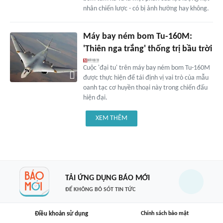
nhân chiến lược - có bị ảnh hưởng hay không.
Máy bay ném bom Tu-160M:
'Thiên nga trắng' thống trị bầu trời
Cuộc 'đại tu' trên máy bay ném bom Tu-160M
được thực hiện để tái định vị vai trò của mẫu
oanh tạc cơ huyền thoại này trong chiến đấu
hiện đại.
XEM THÊM
TẢI ỨNG DỤNG BÁO MỚI
ĐỂ KHÔNG BỎ SÓT TIN TỨC
Điều khoản sử dụng
Chính sách bảo mật