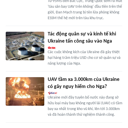
Tu-95MS đến Bắc Cực, Trung Quốc sớm ra mắt
'tàu sân bay UAV trên không' đầu tiên trên thế
giới, Đan Mạch trang bị tên lửa phòng không
ESSM thế hệ mới trên tàu khu trục.
Tác động quân sự và kinh tế khi
Ukraine tấn công sâu vào Nga
Các cuộc không kích của Ukraine đã gây thiệt
hại hàng trăm triệu USD cho cơ sở quân sự và
năng lượng của Nga.
UAV tầm xa 3.000km của Ukraine
có gây nguy hiểm cho Nga?
Ukraine mới đây tuyên bố nước này đang sở
hữu loại máy bay không người lái (UAV) có tầm
bay xa nhất trong kho vũ khí, lên tới 3.000km
và đã hoàn thành thử nghiệm thành công.