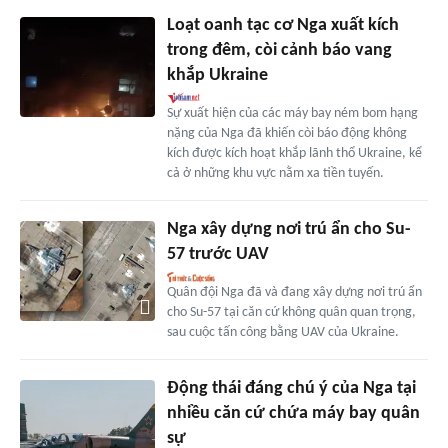
Loạt oanh tạc cơ Nga xuất kích
trong đêm, còi cảnh báo vang
khắp Ukraine
Sự xuất hiện của các máy bay ném bom hạng
nặng của Nga đã khiến còi báo động không
kích được kích hoạt khắp lãnh thổ Ukraine, kể
cả ở những khu vực nằm xa tiền tuyến.
Nga xây dựng nơi trú ẩn cho Su-
57 trước UAV
Quân đội Nga đã và đang xây dựng nơi trú ẩn
cho Su-57 tại căn cứ không quân quan trọng,
sau cuộc tấn công bằng UAV của Ukraine.
Động thái đáng chú ý của Nga tại
nhiều căn cứ chứa máy bay quân
sự