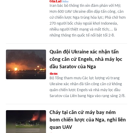
Iran bác bỏ thông tin xin đàm phán với Mỹ;
Hơn 600 UAV Ukraine dồn dập tấn công, căn
cứ chiến lược Nga trúng hỏa lực; Phà chở hơn
270 người bốc cháy ngoài khơi Indonesia,
nhiều người thiệt mạng và mất tích;... là
những thông tin quốc tế nổi bật tối 2-8.
Quân đội Ukraine xác nhận tấn
công căn cứ Engels, nhà máy lọc
dầu Saratov của Nga
Bộ Tổng tham mưu Các lực lượng vũ trang
Ukraine xác nhận đã tấn công căn cứ không
quân chiến lược Engels và nhà máy lọc dầu
Saratov của Liên bang Nga vào rạng sáng 2/8.
Cháy tại căn cứ máy bay ném
bom chiến lược của Nga, nghi liên
quan UAV