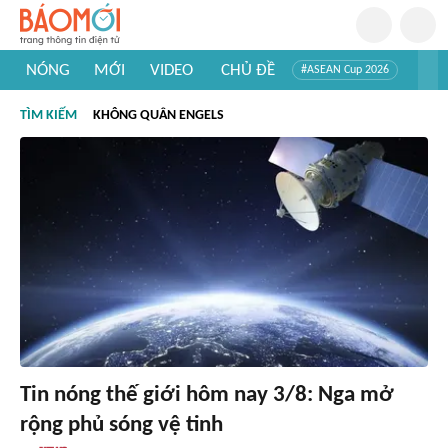
NÓNG
MỚI
VIDEO
CHỦ ĐỀ
#ASEAN Cup 2026
#Trí tuệ nhân tạo
#Mỹ - Iran
#Khám phá Việt Nam
TÌM KIẾM
KHÔNG QUÂN ENGELS
#Khám phá thế giới
Tin nóng thế giới hôm nay 3/8: Nga mở
rộng phủ sóng vệ tinh