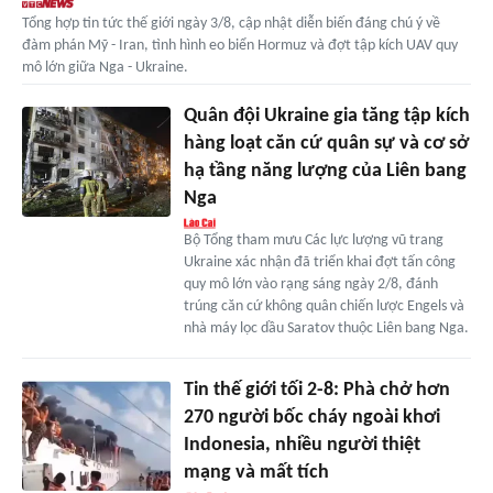
Tổng hợp tin tức thế giới ngày 3/8, cập nhật diễn biến đáng chú ý về
đàm phán Mỹ - Iran, tình hình eo biển Hormuz và đợt tập kích UAV quy
mô lớn giữa Nga - Ukraine.
Quân đội Ukraine gia tăng tập kích
hàng loạt căn cứ quân sự và cơ sở
hạ tầng năng lượng của Liên bang
Nga
Bộ Tổng tham mưu Các lực lượng vũ trang
Ukraine xác nhận đã triển khai đợt tấn công
quy mô lớn vào rạng sáng ngày 2/8, đánh
trúng căn cứ không quân chiến lược Engels và
nhà máy lọc dầu Saratov thuộc Liên bang Nga.
Tin thế giới tối 2-8: Phà chở hơn
270 người bốc cháy ngoài khơi
Indonesia, nhiều người thiệt
mạng và mất tích