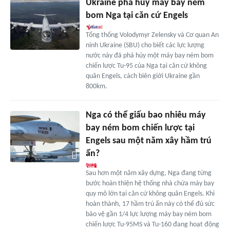
Ukraine phá hủy máy bay ném
bom Nga tại căn cứ Engels
Tổng thống Volodymyr Zelensky và Cơ quan An
ninh Ukraine (SBU) cho biết các lực lượng
nước này đã phá hủy một máy bay ném bom
chiến lược Tu-95 của Nga tại căn cứ không
quân Engels, cách biên giới Ukraine gần
800km.
Nga có thể giấu bao nhiêu máy
bay ném bom chiến lược tại
Engels sau một năm xây hầm trú
ẩn?
Sau hơn một năm xây dựng, Nga đang từng
bước hoàn thiện hệ thống nhà chứa máy bay
quy mô lớn tại căn cứ không quân Engels. Khi
hoàn thành, 17 hầm trú ẩn này có thể đủ sức
bảo vệ gần 1/4 lực lượng máy bay ném bom
chiến lược Tu-95MS và Tu-160 đang hoạt động