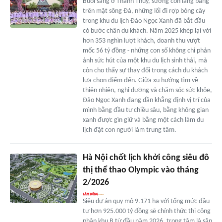
Buổi sáng ở Thanh Thủy, sương còn lảng bảng
trên mặt sông Đà, những lối đi rợp bóng cây
trong khu du lịch Đảo Ngọc Xanh đã bắt đầu
có bước chân du khách. Năm 2025 khép lại với
hơn 353 nghìn lượt khách, doanh thu vượt
mốc 56 tỷ đồng - những con số không chỉ phản
ánh sức hút của một khu du lịch sinh thái, mà
còn cho thấy sự thay đổi trong cách du khách
lựa chọn điểm đến. Giữa xu hướng tìm về
thiên nhiên, nghỉ dưỡng và chăm sóc sức khỏe,
Đảo Ngọc Xanh đang dần khẳng định vị trí của
mình bằng đầu tư chiều sâu, bằng không gian
xanh được gìn giữ và bằng một cách làm du
lịch đặt con người làm trung tâm.
Hà Nội chốt lịch khởi công siêu đô
thị thể thao Olympic vào tháng
2/2026
Siêu dự án quy mô 9.171 ha với tổng mức đầu
tư hơn 925.000 tỷ đồng sẽ chính thức thi công
phân khu B từ đầu năm 2026, trọng tâm là sân