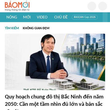
NÓNG
MỚI
VIDEO
CHỦ ĐỀ
#ASEAN Cup 2026
#Trí tuệ nhân tạo
#Mỹ - Iran
#Khám phá Việt Nam
TÌM KIẾM
KHÔNG GIAN ĐỆM
#Khám phá thế giới
Quy hoạch chung đô thị Bắc Ninh đến năm
2050: Cần một tầm nhìn đủ lớn và bản sắc