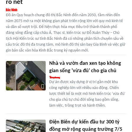
rõ nét
Đồ án Quy hoạch chung đô thị Bắc Ninh đến năm 2050, tầm nhìn đến
năm 2075 mở ra một không gian phát triển rộng lớn với quy mô kinh tế
và dân số vượt trội. Để hiện thực hóa mục tiêu trở thành thành phố
đáng sống đẳng cấp châu Á, Thạc sĩ, kiến trúc sư Đỗ Xuân Thủy – Chủ
tịch Hội Kiến trúc sư tỉnh Bắc Ninh đã có những phân tích chuyên sâu về
cấu trúc đô thị đa trung tâm, mô hình đô thị sân bay Gia Bình và việc giữ
gìn bản sắc văn hóa Kinh Bắc trong kỷ nguyên mới.
Nhà và vườn đan xen tạo không
gian sống 'vừa đủ' cho gia chủ
Dự án được xây dựng ở vị trí gần một khu
công nghiệp lớn với nhiều xáo động. Chiến
lược thiết kế là một mô hình kiến trúc 'vừa đủ'
cho gia chủ tự chủ đời sống bao gồm sống,
làm việc, trồng trọt và hành thiền.
Điện Biên dự kiến đầu tư 300 tỷ
đồng mở rộng quảng trường 7/5