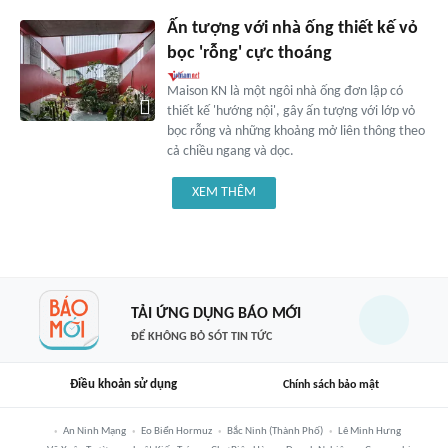
Ấn tượng với nhà ống thiết kế vỏ
bọc 'rỗng' cực thoáng
Maison KN là một ngôi nhà ống đơn lập có
thiết kế 'hướng nội', gây ấn tượng với lớp vỏ
bọc rỗng và những khoảng mở liên thông theo
cả chiều ngang và dọc.
XEM THÊM
TẢI ỨNG DỤNG BÁO MỚI
ĐỂ KHÔNG BỎ SÓT TIN TỨC
Điều khoản sử dụng
Chính sách bảo mật
An Ninh Mạng
Eo Biển Hormuz
Bắc Ninh (thành Phố)
Lê Minh Hưng