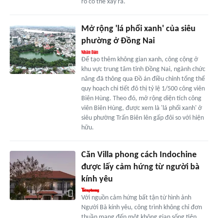
ro có thể xảy ra.
Mở rộng 'lá phổi xanh' của siêu
phường ở Đồng Nai
Để tạo thêm không gian xanh, công cộng ở
khu vực trung tâm tỉnh Đồng Nai, ngành chức
năng đã thông qua Đồ án điều chỉnh tổng thể
quy hoạch chi tiết đô thị tỷ lệ 1/500 công viên
Biên Hùng. Theo đó, mở rộng diện tích công
viên Biên Hùng, được xem là 'lá phổi xanh' ở
siêu phường Trấn Biên lên gấp đôi so với hiện
hữu.
Căn Villa phong cách Indochine
được lấy cảm hứng từ người bà
kính yêu
Với nguồn cảm hứng bất tận từ hình ảnh
Người Bà kính yêu, công trình không chỉ đơn
thuần mang đến một không gian sống tiện