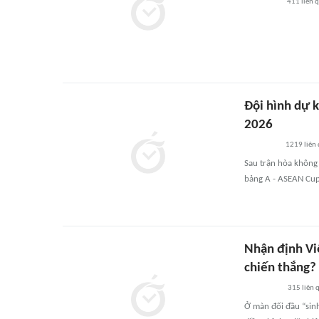
411
liên 
Đội hình dự 
2026
1219
liên
Sau trận hòa không 
bảng A - ASEAN Cup 
Nhận định Vi
chiến thắng?
315
liên 
Ở màn đối đầu “sinh