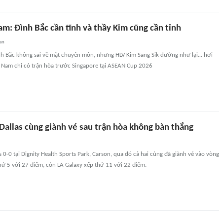
m: Đình Bắc cần tĩnh và thầy Kim cũng cần tỉnh
an
nh Bắc không sai về mặt chuyên môn, nhưng HLV Kim Sang Sik dường như lại… hơi
t Nam chỉ có trận hòa trước Singapore tại ASEAN Cup 2026
Dallas cùng giành vé sau trận hòa không bàn thắng
s 0-0 tại Dignity Health Sports Park, Carson, qua đó cả hai cùng đã giành vé vào vòng
hứ 5 với 27 điểm, còn LA Galaxy xếp thứ 11 với 22 điểm.