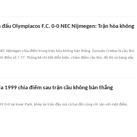
n đấu Olympiacos F.C. 0-0 NEC Nijmegen: Trận hòa không
NEC Nijmegen chia điểm trong trận hòa không bàn thắng. Gonzalo Crettaz là cầu thủ
với điểm số 7.77. Thống kê chi tiết diễn biến, chấm điểm cầu thủ, đồ thị và bảng xếp
ia 1999 chia điểm sau trận cầu không bàn thắng
9 0-0 tại Inver Park, khép lại trận đấu mà cả hai đội cùng rời sân với một điểm.