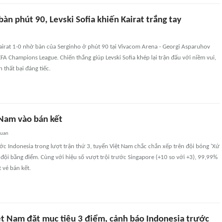
bàn phút 90, Levski Sofia khiến Kairat trắng tay
Kairat 1-0 nhờ bàn của Serginho ở phút 90 tại Vivacom Arena - Georgi Asparuhov
A Champions League. Chiến thắng giúp Levski Sofia khép lại trận đấu với niềm vui,
 thất bại đáng tiếc.
Nam vào bán kết
quan
ớc Indonesia trong lượt trận thứ 3, tuyển Việt Nam chắc chắn xếp trên đội bóng 'Xứ
đội bằng điểm. Cùng với hiệu số vượt trội trước Singapore (+10 so với +3), 99,99%
 vé bán kết.
ệt Nam đặt mục tiêu 3 điểm, cảnh báo Indonesia trước