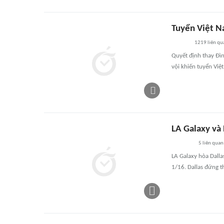
Tuyển Việt Na
1219
liên qu
Quyết định thay Đì
vội khiến tuyển Việ
LA Galaxy và 
5
liên quan
LA Galaxy hòa Dalla
1/16. Dallas đứng t