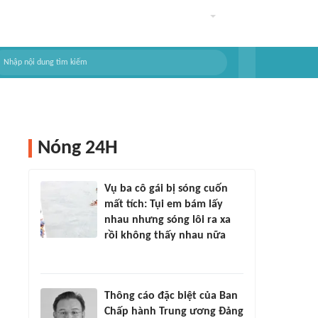
Nóng 24H
Vụ ba cô gái bị sóng cuốn
mất tích: Tụi em bám lấy
nhau nhưng sóng lôi ra xa
rồi không thấy nhau nữa
Thông cáo đặc biệt của Ban
Chấp hành Trung ương Đảng