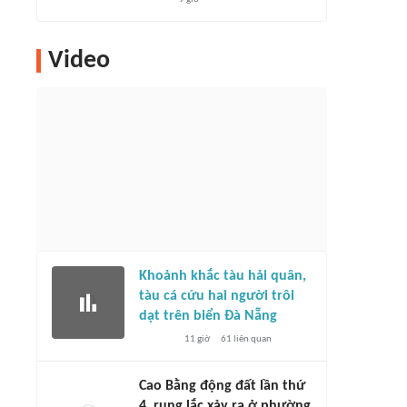
Video
Khoảnh khắc tàu hải quân,
tàu cá cứu hai người trôi
dạt trên biển Đà Nẵng
11 giờ
61
liên quan
Cao Bằng động đất lần thứ
4, rung lắc xảy ra ở phường