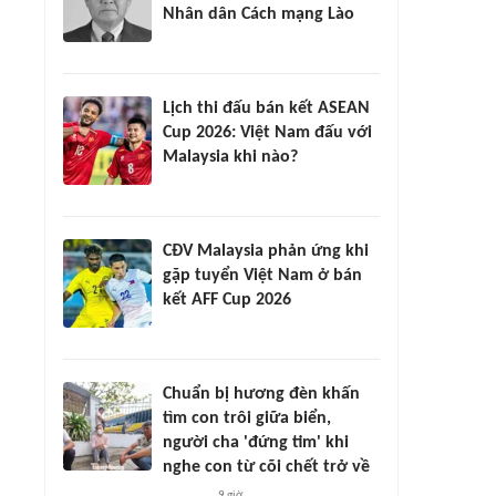
Nhân dân Cách mạng Lào
Lịch thi đấu bán kết ASEAN
Cup 2026: Việt Nam đấu với
Malaysia khi nào?
CĐV Malaysia phản ứng khi
gặp tuyển Việt Nam ở bán
kết AFF Cup 2026
Chuẩn bị hương đèn khấn
tìm con trôi giữa biển,
người cha 'đứng tim' khi
nghe con từ cõi chết trở về
9 giờ