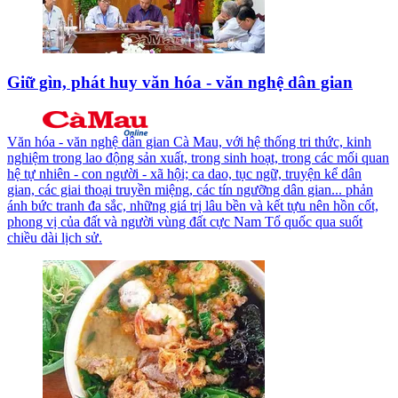
Giữ gìn, phát huy văn hóa - văn nghệ dân gian
Văn hóa - văn nghệ dân gian Cà Mau, với hệ thống tri thức, kinh
nghiệm trong lao động sản xuất, trong sinh hoạt, trong các mối quan
hệ tự nhiên - con người - xã hội; ca dao, tục ngữ, truyện kể dân
gian, các giai thoại truyền miệng, các tín ngưỡng dân gian... phản
ánh bức tranh đa sắc, những giá trị lâu bền và kết tựu nên hồn cốt,
phong vị của đất và người vùng đất cực Nam Tổ quốc qua suốt
chiều dài lịch sử.