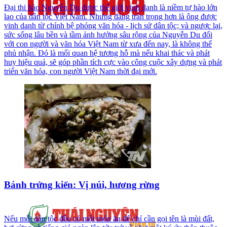
Đại thi hào Nguyễn Du được thế giới vinh danh là niềm tự hào lớn
lao của dân tộc Việt Nam. Nhưng đáng trân trọng hơn là ông được
vinh danh từ chính bệ phóng văn hóa - lịch sử dân tộc; và ngược lại,
sức sống lâu bền và tầm ảnh hưởng sâu rộng của Nguyễn Du đối
với con người và văn hóa Việt Nam từ xưa đến nay, là không thể
phủ nhận. Đó là mối quan hệ tương hỗ mà nếu khai thác và phát
huy hiệu quả, sẽ góp phần tích cực vào công cuộc xây dựng và phát
triển văn hóa, con người Việt Nam thời đại mới.
Bánh trứng kiến: Vị núi, hương rừng
Nếu mỗi dân tộc đều có một món ăn để chỉ cần gọi tên là mùi đất,