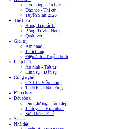
Học bổng - Du học
Đào tạo - Thi cử
Tuyển Sinh 2026
Thể thao
Bóng đá quốc tế
Bóng đá Việt Nam
Quần vợt
Giải trí
Âm nhạc
Thời trang
Điện ảnh - Truyền hình
Pháp luật
An ninh - Trật tự
Hình sự - Dân sự
Công nghệ
CNTT - Viễn thông
Thiết bị - Phần cứng
Khoa học
Đời sống
Dinh dưỡng - Làm đẹp
Tình yêu - Hôn nhân
Sức khỏe - Y tế
Xe cộ
Nhà đất