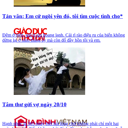
Tản văn: Em cứ ngồi yên đó, tôi tìm cuộc tình cho*
Đêm ở biển, gió rì rào hoang lạnh. Cái rì rào điệu ru của biển không
dừng lại ở năm tháng ấy mà còn đổ đầy hồn tôi và em.
Tâm thư gửi vợ ngày 20/10
Hạnh phúc là 365 ngày biết hài lòng chứ không phải chỉ một hai