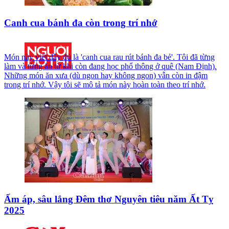
Canh cua bánh đa còn trong trí nhớ
Món này viết đầy đủ là 'canh cua rau rút bánh đa bẻ'. Tôi đã từng
làm và từng ăn từ khi còn đang học phổ thông ở quê (Nam Định).
Những món ăn xưa (dù ngon hay không ngon) vẫn còn in đậm
trong trí nhớ. Vậy tôi sẽ mô tả món này hoàn toàn theo trí nhớ.
Ấm áp, sâu lắng Đêm thơ Nguyên tiêu năm Ất Tỵ
2025