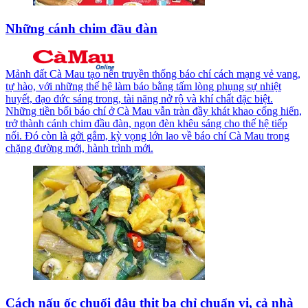
Những cánh chim đầu đàn
Mảnh đất Cà Mau tạo nên truyền thống báo chí cách mạng vẻ vang,
tự hào, với những thế hệ làm báo bằng tấm lòng phụng sự nhiệt
huyết, đạo đức sáng trong, tài năng nở rộ và khí chất đặc biệt.
Những tiền bối báo chí ở Cà Mau vẫn tràn đầy khát khao cống hiến,
trở thành cánh chim đầu đàn, ngọn đèn khêu sáng cho thế hệ tiếp
nối. Ðó còn là gởi gắm, kỳ vọng lớn lao về báo chí Cà Mau trong
chặng đường mới, hành trình mới.
Cách nấu ốc chuối đậu thịt ba chỉ chuẩn vị, cả nhà