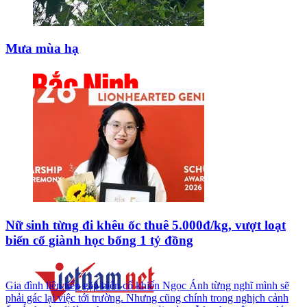
Mưa mùa hạ
Nữ sinh từng đi khêu ốc thuê 5.000đ/kg, vượt loạt
biến cố giành học bổng 1 tỷ đồng
Gia đình liên tiếp gặp biến cố khiến Ngọc Ánh từng nghĩ mình sẽ
phải gác lại việc tới trường. Nhưng cũng chính trong nghịch cảnh