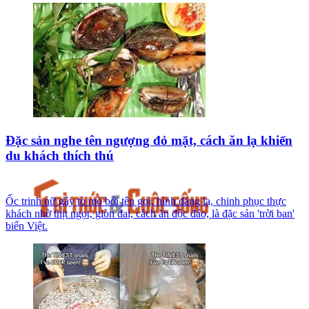
Đặc sản nghe tên ngượng đỏ mặt, cách ăn lạ khiến
du khách thích thú
Ốc trinh nữ gây tò mò bởi tên gọi, hình dáng lạ, chinh phục thực
khách nhờ thịt ngọt, giòn dai, cách ăn độc đáo, là đặc sản 'trời ban'
biển Việt.