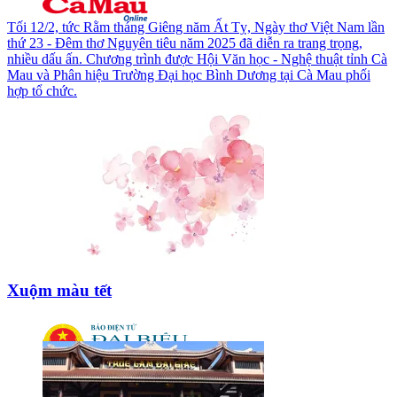
Tối 12/2, tức Rằm tháng Giêng năm Ất Tỵ, Ngày thơ Việt Nam lần
thứ 23 - Đêm thơ Nguyên tiêu năm 2025 đã diễn ra trang trọng,
nhiều dấu ấn. Chương trình được Hội Văn học - Nghệ thuật tỉnh Cà
Mau và Phân hiệu Trường Đại học Bình Dương tại Cà Mau phối
hợp tổ chức.
Xuộm màu tết