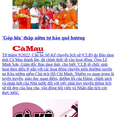
'Góp lửa' thắp niềm tự hào quê hương
Từ tháng 9/2022, Câu lạc bộ Kể chuyện lịch sử (CLB) do Bảo tàng
tỉnh Cà Mau thành lập, đã chính thức đi vào hoạt động. Ông Lê
Minh Sơn, Giám đốc Bảo tàng tỉnh, cho biết: 'CLB tổ chức sinh
hoạt theo điều lệ gắn với các hoạt động chuyên môn thường xuyên
tại Khu tưởng niệm Chủ tịch Hồ Chí Minh. Nhiệm vụ quan trọng là
tuyên truyền, giáo dục quan điểm, đường lối của Ðảng, chính sách
và pháp luật của Nhà nước đối với việc phát huy truyền thống lịch
sử tốt đẹp của ông cha, vận động hội viên và Nhân dân tích cực
thực hiện'.