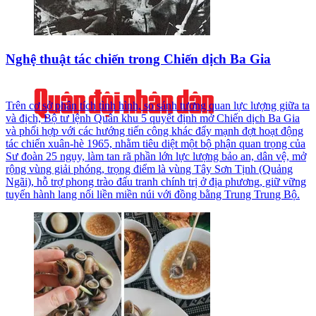
Nghệ thuật tác chiến trong Chiến dịch Ba Gia
Trên cơ sở phân tích tình hình, so sánh tương quan lực lượng giữa ta
và địch, Bộ tư lệnh Quân khu 5 quyết định mở Chiến dịch Ba Gia
và phối hợp với các hướng tiến công khác đẩy mạnh đợt hoạt động
tác chiến xuân-hè 1965, nhằm tiêu diệt một bộ phận quan trọng của
Sư đoàn 25 ngụy, làm tan rã phần lớn lực lượng bảo an, dân vệ, mở
rộng vùng giải phóng, trọng điểm là vùng Tây Sơn Tịnh (Quảng
Ngãi), hỗ trợ phong trào đấu tranh chính trị ở địa phương, giữ vững
tuyến hành lang nối liền miền núi với đồng bằng Trung Trung Bộ.