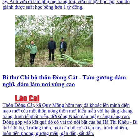
ấy, Ánh vừa đi làm phụ mẹ trang trải, vừa nỗ lực học tập, sau đó
giành được suất học bổng hơn 1 tỷ đồng.
Bí thư Chi bộ thôn Đồng Cát - Tấm gương dám
nghĩ, dám làm nơi vùng cao
Thôn Đồng Cát, xã Quy Mông hôm nay đã khoác lên mình diện
mạo mới của một thôn nông thôn mới kiểu mẫu với hạ tầng khang
trang, kinh tế phát triển, đời sống Nhân dân ngày càng nâng cao.
Đóng góp vào kết quả đó có vai trò nổi bật của bà Hà Thị Khêu - Bí
thư Chi bộ, Trưởng thôn, một cán bộ cơ sở tận tụy, trách nhiệm,
luôn tiên phong, gương mẫu, gần dân, sát dân.