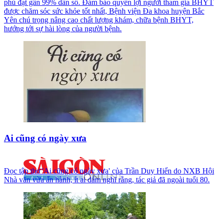
phủ đạt gần 99% dân số. Đảm bảo quyền lợi người tham gia BHYT
được chăm sóc sức khỏe tốt nhất, Bệnh viện Đa khoa huyện Bắc
Yên chú trọng nâng cao chất lượng khám, chữa bệnh BHYT,
hướng tới sự hài lòng của người bệnh.
Ai cũng có ngày xưa
Đọc tập thơ 'Ai cũng có ngày xưa' của Trần Duy Hiển do NXB Hội
Nhà văn vừa ấn hành, ít ai dám nghĩ rằng, tác giả đã ngoài tuổi 80.