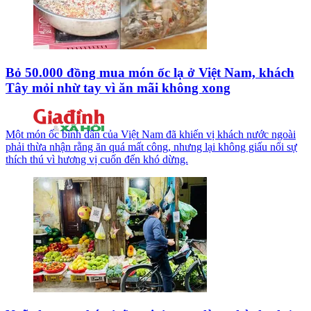
Bỏ 50.000 đồng mua món ốc lạ ở Việt Nam, khách
Tây mỏi nhừ tay vì ăn mãi không xong
Một món ốc bình dân của Việt Nam đã khiến vị khách nước ngoài
phải thừa nhận rằng ăn quá mất công, nhưng lại không giấu nổi sự
thích thú vì hương vị cuốn đến khó dừng.