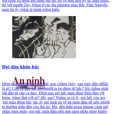
hơi rừng và tiếng gió ngàn lập tức trở về như một ký ức thân thuộc,
thì với người Tày, Nùng ở các địa phương phía Bắc Thái Nguyên,
món ăn ấy chính là bánh trứng kiến.
Đọi dầu khêu bấc
Đêm qua đốt đọi dầu đâỳBấc non chẳng cháy, oan mày dầu ơiBấc
là gì? Cơn cớ làm sao khi người ta lại dùng từ bấc? Há chẳng phải
bắt đầu từ câu ca dao: 'Đêm qua gió bấc mưa dầm/ Đèn lầm với
bóng, bóng lầm với ai?' đấy sao? Ngẫm ra có lý, gió bấc còn gọi
'gió mùa đông bắc' lúc ấy gió lạnh ùa về lại mưa dầm dề nên người
ta thường thắp đèn cho ấm áp. Mà, đèn thắp trong khung cảnh gió
phùn mưa nhão, gió bấc mưa dầm nên ánh sáng nhập nhòe khiến