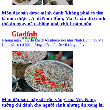
Món đặc sản được mệnh danh 'không phải có tiền
là mua được': Ai đi Ninh Bình, Mai Châu thì tranh
thủ ăn ngay nếu không phải chờ 1 năm nữa
Những ngày này, du khách tới những nơi như Ninh Bình hay Mai
Châu sẽ có cơ hội thưởng thức món ăn vô cùng thú vị.
Món đặc sản 'bảy sắc cầu vồng' của Việt Nam,
tưởng chỉ dành cho người rảnh nhưng ăn xong lại