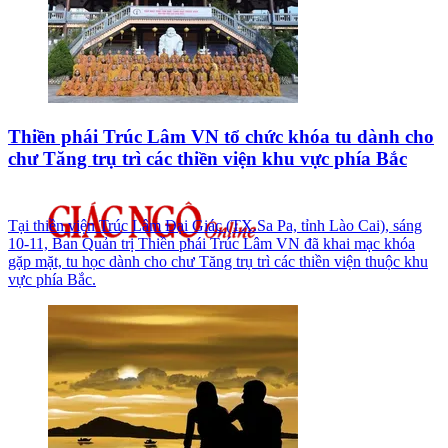
Thiền phái Trúc Lâm VN tổ chức khóa tu dành cho
chư Tăng trụ trì các thiền viện khu vực phía Bắc
Tại thiền viện Trúc Lâm Đại Giác (TX.Sa Pa, tỉnh Lào Cai), sáng
10-11, Ban Quản trị Thiền phái Trúc Lâm VN đã khai mạc khóa
gặp mặt, tu học dành cho chư Tăng trụ trì các thiền viện thuộc khu
vực phía Bắc.