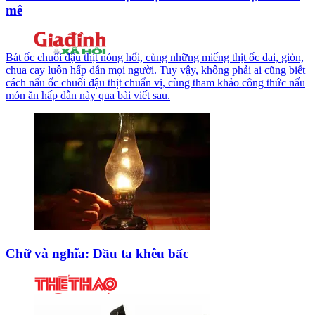
mê
Bát ốc chuối đậu thịt nóng hổi, cùng những miếng thịt ốc dai, giòn,
chua cay luôn hấp dẫn mọi người. Tuy vậy, không phải ai cũng biết
cách nấu ốc chuối đậu thịt chuẩn vị, cùng tham khảo công thức nấu
món ăn hấp dẫn này qua bài viết sau.
Chữ và nghĩa: Dầu ta khêu bấc