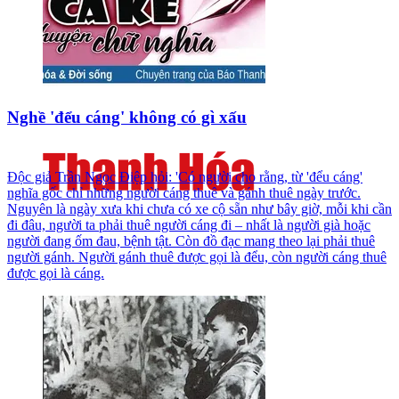
Nghề 'đểu cáng' không có gì xấu
Độc giả Trần Ngọc Điệp hỏi: 'Có người cho rằng, từ 'đểu cáng'
nghĩa gốc chỉ những người cáng thuê và gánh thuê ngày trước.
Nguyên là ngày xưa khi chưa có xe cộ sẵn như bây giờ, mỗi khi cần
đi đâu, người ta phải thuê người cáng đi – nhất là người già hoặc
người đang ốm đau, bệnh tật. Còn đồ đạc mang theo lại phải thuê
người gánh. Người gánh thuê được gọi là đểu, còn người cáng thuê
được gọi là cáng.