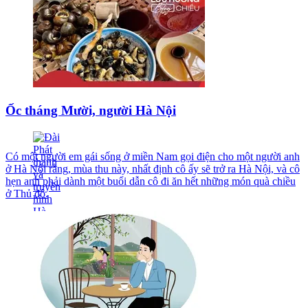
Ốc tháng Mười, người Hà Nội
Có một người em gái sống ở miền Nam gọi điện cho một người anh
ở Hà Nội rằng, mùa thu này, nhất định cô ấy sẽ trở ra Hà Nội, và cô
hẹn anh phải dành một buổi dẫn cô đi ăn hết những món quà chiều
ở Thủ đô.