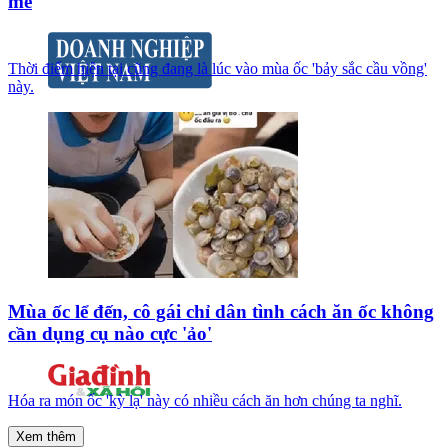
mê
Thời điểm hiện tại cũng đang là lúc vào mùa ốc 'bảy sắc cầu vồng'
này.
Mùa ốc lể đến, cô gái chỉ dân tình cách ăn ốc không
cần dụng cụ nào cực 'ảo'
Hóa ra món ốc 'kỳ lạ' này có nhiều cách ăn hơn chúng ta nghĩ.
Xem thêm