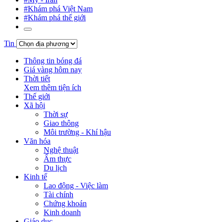
#Khám phá Việt Nam
#Khám phá thế giới
Tin
Thông tin bóng đá
Giá vàng hôm nay
Thời tiết
Xem thêm tiện ích
Thế giới
Xã hội
Thời sự
Giao thông
Môi trường - Khí hậu
Văn hóa
Nghệ thuật
Ẩm thực
Du lịch
Kinh tế
Lao động - Việc làm
Tài chính
Chứng khoán
Kinh doanh
Giáo dục