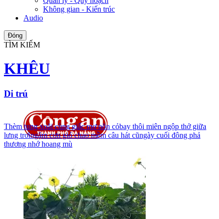
Quản lý - Quy hoạch
Không gian - Kiến trúc
Audio
Đóng
TÌM KIẾM
KHÊU
Di trú
Thèm tung xoãi cùng giấc mơ nõn cỏbay thôi miên ngộp thở giữa
lưng trơìngậm cơn gió chao mềm câu hát cũngày cuối đông phả
thương nhớ hoang mù