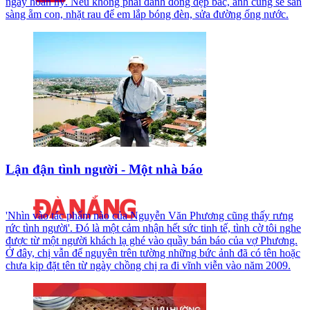
ngày hoan hỷ. Nếu không phải đánh đông dẹp bắc, anh cũng sẽ sẵn
sàng ẵm con, nhặt rau để em lắp bóng đèn, sửa đường ống nước.
Lận đận tình người - Một nhà báo
'Nhìn vào tác phẩm nào của Nguyễn Văn Phương cũng thấy rưng
rức tình người'. Đó là một cảm nhận hết sức tinh tế, tình cờ tôi nghe
được từ một người khách lạ ghé vào quầy bán báo của vợ Phương.
Ở đây, chị vẫn để nguyên trên tường những bức ảnh đã có tên hoặc
chưa kịp đặt tên từ ngày chồng chị ra đi vĩnh viễn vào năm 2009.