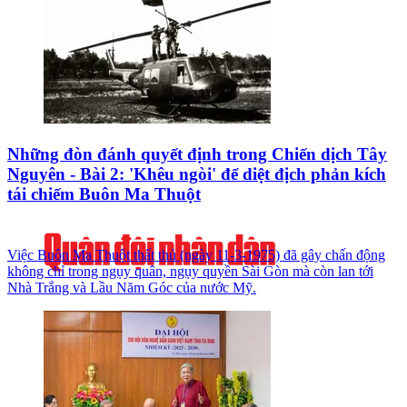
Những đòn đánh quyết định trong Chiến dịch Tây
Nguyên - Bài 2: 'Khêu ngòi' để diệt địch phản kích
tái chiếm Buôn Ma Thuột
Việc Buôn Ma Thuột thất thủ (ngày 11-3-1975) đã gây chấn động
không chỉ trong ngụy quân, ngụy quyền Sài Gòn mà còn lan tới
Nhà Trắng và Lầu Năm Góc của nước Mỹ.