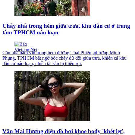
Cháy nhà trong hẻm giữa trưa, khu dân cư ở trung
tâm TPHCM náo loạn
Căn nhà nằm sâu trong hẻm đường Thái Phiên, phường Minh
Phụng, TPHCM bất ngờ bốc cháy dữ dội giữa trưa, khiến cả khu
dân cư náo loạn, nhiều tài sản bị thiêu rụi.
Văn Mai Hương diện đồ bơi khoe body 'khét lẹt',