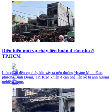
Diễn biến mới vụ cháy liên hoàn 4 căn nhà ở
TP.HCM
Liên quan đến vụ cháy lớn xảy ra trên đường Hoàng Minh Đạo,
phường Bình Đông, TP.HCM khiến 4 căn nhà liền kề bị ảnh hưởng
nghiêm trọng.