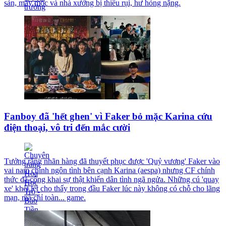
sản, máy móc và nhà xưởng bị thiêu rụi, hư hỏng nặng.
Fanboy đã 'hết ghen' vì Faker bỏ mặc Karina cứu
điện thoại, vô tri đến mắc cười
Tưởng rằng nhãn hàng đã thuyết phục được 'Quỷ vương' Faker vào
vai nam chính ngôn tình bên cạnh Karina (aespa) nhưng CF chính
thức đã công khai sự thật khiến dân tình ngã ngửa. Những cú 'quay
xe' khét lẹt cho thấy trong đầu Faker lúc này không có chỗ cho lãng
mạn, mà chỉ toàn... game.