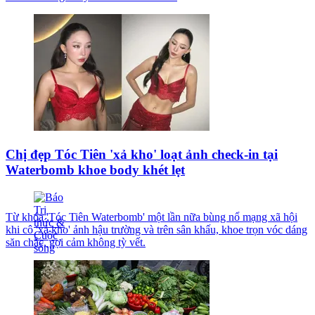
Chị đẹp Tóc Tiên 'xả kho' loạt ảnh check-in tại
Waterbomb khoe body khét lẹt
Từ khóa 'Tóc Tiên Waterbomb' một lần nữa bùng nổ mạng xã hội
khi cô 'xả kho' ảnh hậu trường và trên sân khấu, khoe trọn vóc dáng
săn chắc, gợi cảm không tỳ vết.