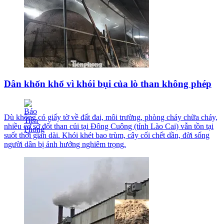
Dân khốn khổ vì khói bụi của lò than không phép
Dù không có giấy tờ về đất đai, môi trường, phòng cháy chữa cháy,
nhiều cơ sở đốt than củi tại Đông Cuông (tỉnh Lào Cai) vẫn tồn tại
suốt thời gian dài. Khói khét bao trùm, cây cối chết dần, đời sống
người dân bị ảnh hưởng nghiêm trọng.