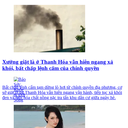
Xưởng giặt là ở Thanh Hóa vẫn hiên ngang xả
khói, bất chấp lệnh cấm của chính quyền
Bất chấp lệnh cấm tạm dừng lò hơi từ chính quyền địa phương, cơ
sở giặt là tại Thanh Hóa vẫn hiên ngang vận hành, tiếp tục xả khói
đen và mùi hóa chất nồng nặc tra tấn khu dân cư giữa ngày hè.