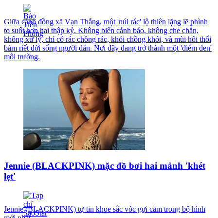
Giữa cánh đồng xã Vạn Thắng, một 'núi rác' lộ thiên lặng lẽ phình
to suốt hơn hai thập kỷ. Không biển cảnh báo, không che chắn,
không xử lý, chỉ có rác chồng rác, khói chồng khói, và mùi hôi thối
bám riết đời sống người dân. Nơi đây đang trở thành một 'điểm đen'
môi trường.
Jennie (BLACKPINK) mặc đồ bơi hai mảnh 'khét
lẹt'
Jennie (BLACKPINK) tự tin khoe sắc vóc gợi cảm trong bộ hình
mới nhất.