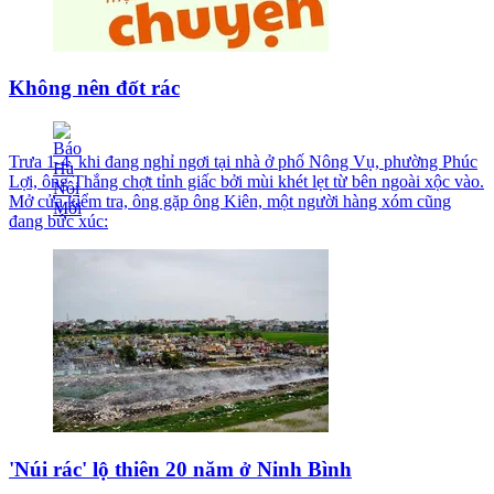
Không nên đốt rác
Trưa 1-4, khi đang nghỉ ngơi tại nhà ở phố Nông Vụ, phường Phúc
Lợi, ông Thắng chợt tỉnh giấc bởi mùi khét lẹt từ bên ngoài xộc vào.
Mở cửa kiểm tra, ông gặp ông Kiên, một người hàng xóm cũng
đang bức xúc:
'Núi rác' lộ thiên 20 năm ở Ninh Bình