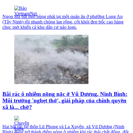
Ngọn lửa bất ngờ bùng phát tại một quán ăn ở phường Long An
(Tây Ninh) rồi nhanh chóng lan rộng, cột khói đen bốc cao hàng
chục mét khiến cả khu dân cư náo loạn.
Bãi rác ô nhiễm nồng nặc ở Vũ Dương, Ninh Bình:
Môi trường 'nghẹt thở', giải pháp của chính quyền
xã là... chờ?
Hai bãi rác tại thôn Lũ Phong và La Xuyên, xã Vũ Dương (Ninh
Bình) đang trở thành điểm nóng ô nhiễm khi rác thải chất đống, đốt