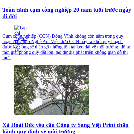
Toàn cảnh cụm công nghiệp 20 năm tuổi trước ngày
di dời
Cụm công nghiệp (CCN) Đông Vĩnh không còn nằm trong quy
hoạch của tỉnh Nghệ An. Việc đưa CCN này ra khỏi quy hoạch
được kỳ vọng sẽ tháo gỡ những tồn tại kéo dài về môi trường, đồng
thời giải phóng quỹ đất lớn, tạo dư địa phát triển không gian đô thị
mới.
Xã Hoài Đức yêu cầu Công ty Sáng Việt Print chấp
hành quy định về môi trường