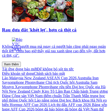
Rau dưa đắt 'khét lẹt', hơn cả thịt cá
Không chỉ người mua mà ngay cả người bán cũng phải ngao ngán
thốt lên ''chưa bao giờ thấy giá rau xanh tăng cao đến vậy, đắt hơn
cả thịt, cá''.
Xem thêm
Tải ứng dụng báo mới
Để không bỏ sót tin tức
Điều khoản sử dụng
Chính sách bảo mật
Lào
Malaysia
New Zealand
ASEAN Cup 2026
Australia
Iran
Saysomphone Phomvihane
Chủ tịch Quốc hội
Australia Sam
Mostyn
Xaysomphone Phomvihane
rửa tiền
Đại học Quốc gia Hà
Nội
New Zealand Cindy Kiro
Tô Lâm
Ban Chấp hành Trung ương
Đảng Cộng sản Việt Nam
điểm chuẩn
Trần Thanh Mẫn
trung học
phổ thông
Quốc hội Lào
nắng nóng
Đại học Bách khoa Hà Nội
eo
biển Hormuz
AFF Cup 2026
Lịch thi đấu AFF cup 2026
Bảng xếp
hạng AFF Cup 2026
bóng đá
báo bóng đá
bóng đá Việt Nam
thể