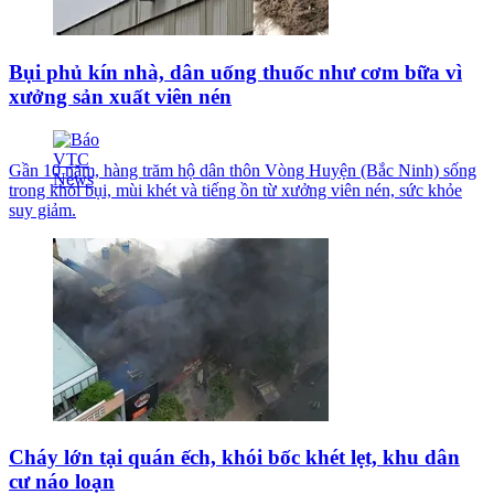
Bụi phủ kín nhà, dân uống thuốc như cơm bữa vì
xưởng sản xuất viên nén
Gần 10 năm, hàng trăm hộ dân thôn Vòng Huyện (Bắc Ninh) sống
trong khói bụi, mùi khét và tiếng ồn từ xưởng viên nén, sức khỏe
suy giảm.
Cháy lớn tại quán ếch, khói bốc khét lẹt, khu dân
cư náo loạn