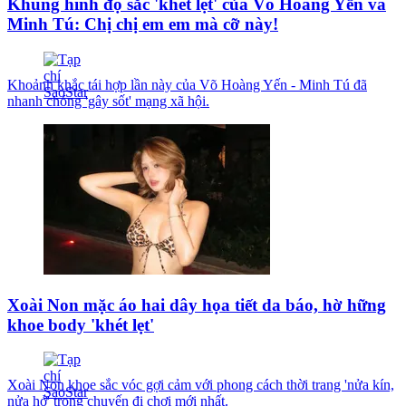
Khung hình đọ sắc 'khét lẹt' của Võ Hoàng Yến và
Minh Tú: Chị chị em em mà cỡ này!
Khoảnh khắc tái hợp lần này của Võ Hoàng Yến - Minh Tú đã
nhanh chóng 'gây sốt' mạng xã hội.
Xoài Non mặc áo hai dây họa tiết da báo, hờ hững
khoe body 'khét lẹt'
Xoài Non khoe sắc vóc gợi cảm với phong cách thời trang 'nửa kín,
nửa hở' trong chuyến đi chơi mới nhất.