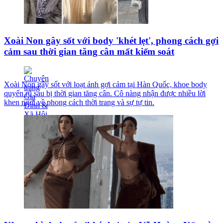
Xoài Non gây sốt với body 'khét lẹt', phong cách gợi
cảm sau thời gian tăng cân mất kiểm soát
Xoài Non gây sốt với loạt ảnh gợi cảm tại Hàn Quốc, khoe body
quyến rũ sau bị thời gian tăng cân. Cô nàng nhận được nhiều lời
khen ngợi về phong cách thời trang và sự tự tin.