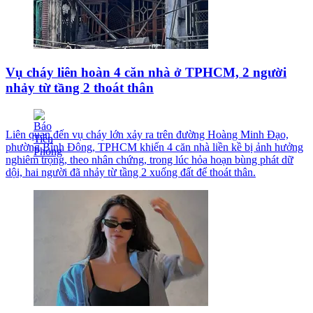
Vụ cháy liên hoàn 4 căn nhà ở TPHCM, 2 người
nhảy từ tầng 2 thoát thân
Liên quan đến vụ cháy lớn xảy ra trên đường Hoàng Minh Đạo,
phường Bình Đông, TPHCM khiến 4 căn nhà liền kề bị ảnh hưởng
nghiêm trọng, theo nhân chứng, trong lúc hỏa hoạn bùng phát dữ
dội, hai người đã nhảy từ tầng 2 xuống đất để thoát thân.