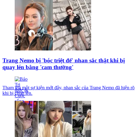
Trang Nemo bị 'bóc triệt để' nhan sắc thật khi bị
quay lén bằng 'cam thường'
Tham gia một sự kiện mới đây, nhan sắc của Trang Nemo đã hiện rõ
khi bị chụp lén.