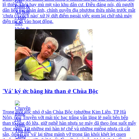
lộ thiên, khói bay mù mịt vào khu dân cư. Điều đáng nói, dù người
dân liên tục phản ánh, chính quyền địa phương thừa nhận trước mắt
'chưa có cách nào' xử lý dứt điểm ngoài việc gom lại chờ nhà máy
điện rác đi vào hoạt động.
'Vá' ký ức bằng lửa than ở Chùa Bộc
Trong một góc nhỏ ở sân Chùa Bộc (phường Kim Liên, TP Hà
Nội), ông Truyền với mái tóc bạc trắng vẫn lặng lẽ ngồi bên bếp
than tổ ong đỏ lửa, giữ nghề hàn nhựa xe máy đã theo ông suốt mấy
chục năm. Từ những mỏ hàn tự chế và những miếng nhựa cũ cắt
sẵn, ông tỉ mỉ 'vá' lại từng mảnh vỡ trong làn khói khét lẹt quen