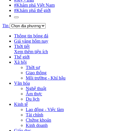
#Khám phá Việt Nam
#Khám phá thế giới
Tin
Thông tin bóng đá
Giá vàng hôm nay
Thời tiết
Xem thêm tiện ích
Thế giới
Xã hội
Thời sự
Giao thông
Môi trường - Khí hậu
Văn hóa
Nghệ thuật
Ẩm thực
Du lịch
Kinh tế
Lao động - Việc làm
Tài chính
Chứng khoán
Kinh doanh
Giáo dục