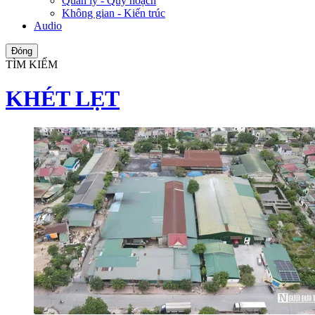
Quản lý - Quy hoạch
Không gian - Kiến trúc
Audio
Đóng
TÌM KIẾM
KHÉT LẸT