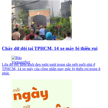
Cháy dữ dội tại TPHCM, 14 xe máy bị thiêu rụi
Lửa đỏ rực kèm khói đen nghi ngút trong sân một ngôi nhà ở
TPHCM, 14 xe máy của công nhân may mặc bị thiêu rụi trong ít
phút.