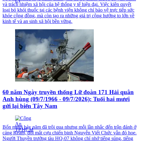
và trách nhiệm xã hội của hệ thống y tế hiện đại. Việc kiên quyết
loại bỏ khói thuốc tại các bệnh viện không chỉ bảo vệ trực tiếp sức
khỏe cộng đồng, mà còn tạo ra những giá trị cộng hưởng to lớn về
kinh tế và an sinh xã hội bền vững.
60 năm Ngày truyền thống Lữ đoàn 171 Hải quân
Anh hùng (09/7/1966 - 09/7/2026): Tuổi hai mươi
gửi lại biển Tây Nam
Bốn mươi bảy năm đã trôi qua nhưng mỗi lần nhắc đến trận đánh ở
cảng Ream, đôi mắt cựu chiến binh Nguyễn Viết Chức vẫn đỏ hoe.
Người Thuyền trưởng tàu HQ-07 không chỉ nhớ tiếng súng, tiếng