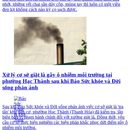
nhớt, những vết chai sần dày cộp, móng tay thì luôn có một viền
đen kịt không cách nào kỳ cọ sạch được.
Xử lý cơ sở giặt là gây ô nhiễm môi trường tại
phường Hạc Thành sau khi Báo Sức khỏe và Đời
sống phản ánh
Sau khi Báo Sức khỏe và Đời sống phản ánh việc cơ sở giặt là 'tra
tấn' khu dân cư, phường Hạc Thành (Thanh Hóa) đã kiểm tra, lập
biên bản vi phạm hành chính đối với xưởng giặt là. Đồng thời, yêu
cầu cơ sở thực hiện nghiêm các biện pháp khắc phục dứt điểm gây ô
nhiễm môi trường.