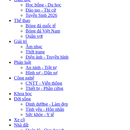
Học bổng - Du học
Đào tạo - Thi cử
Tuyển Sinh 2026
Thể thao
Bóng đá quốc tế
Bóng đá Việt Nam
Quần vợt
Giải trí
Âm nhạc
Thời trang
Điện ảnh - Truyền hình
Pháp luật
An ninh - Trật tự
Hình sự - Dân sự
Công nghệ
CNTT - Viễn thông
Thiết bị - Phần cứng
Khoa học
Đời sống
Dinh dưỡng - Làm đẹp
Tình yêu - Hôn nhân
Sức khỏe - Y tế
Xe cộ
Nhà đất