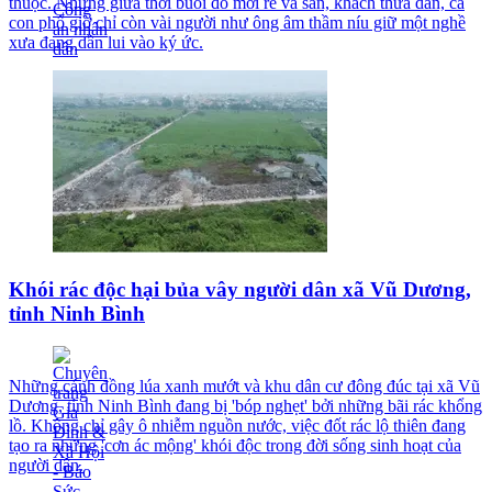
thuộc. Nhưng giữa thời buổi đồ mới rẻ và sẵn, khách thưa dần, cả
con phố giờ chỉ còn vài người như ông âm thầm níu giữ một nghề
xưa đang dần lui vào ký ức.
Khói rác độc hại bủa vây người dân xã Vũ Dương,
tỉnh Ninh Bình
Những cánh đồng lúa xanh mướt và khu dân cư đông đúc tại xã Vũ
Dương, tỉnh Ninh Bình đang bị 'bóp nghẹt' bởi những bãi rác khổng
lồ. Không chỉ gây ô nhiễm nguồn nước, việc đốt rác lộ thiên đang
tạo ra những 'cơn ác mộng' khói độc trong đời sống sinh hoạt của
người dân.