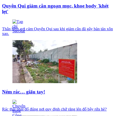
Quyên Qui giảm cân ngoạn mục, khoe body 'khét
lẹt'
Thân hình gợi cảm Quyên Qui sau khi giảm cân đã gây bàn tán xôn
xao.
Ném rác… giấu tay!
Rác thải phải đổ đúng nơi quy định chứ răng lén đổ bậy rứa hè?