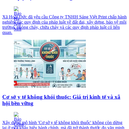
Xã Hoài Đức đã yêu cầu Công ty TNHH Sáng Việt Print chấp hành
nghiêm các quy định của pháp luật về đất đai, xây dựng, bảo vệ môi
trường, phòng cháy, chữa cháy và các quy định pháp luật có liên
quan.
Cơ sở y tế không khói thuốc: Giá trị kinh tế và xã
hội bền vững
Xây dựng mô hình 'Cơ sở y tế không khói thuốc' không còn dừng
lại ở một khẩu hiệu hành chính, mà đã trở thành thước đo văn minh