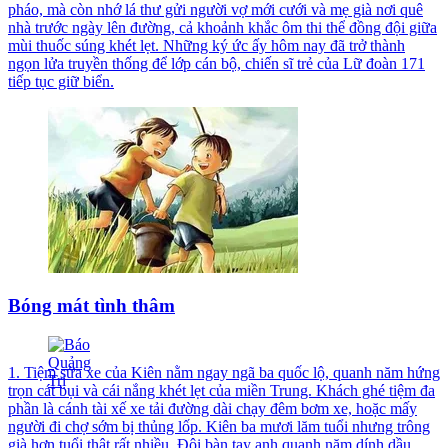
pháo, mà còn nhớ lá thư gửi người vợ mới cưới và mẹ già nơi quê
nhà trước ngày lên đường, cả khoảnh khắc ôm thi thể đồng đội giữa
mùi thuốc súng khét lẹt. Những ký ức ấy hôm nay đã trở thành
ngọn lửa truyền thống để lớp cán bộ, chiến sĩ trẻ của Lữ đoàn 171
tiếp tục giữ biển.
Bóng mát tình thâm
1. Tiệm sửa xe của Kiên nằm ngay ngã ba quốc lộ, quanh năm hứng
trọn cát bụi và cái nắng khét lẹt của miền Trung. Khách ghé tiệm đa
phần là cánh tài xế xe tải đường dài chạy đêm bơm xe, hoặc mấy
người đi chợ sớm bị thủng lốp. Kiên ba mươi lăm tuổi nhưng trông
già hơn tuổi thật rất nhiều. Đôi bàn tay anh quanh năm dính dầu