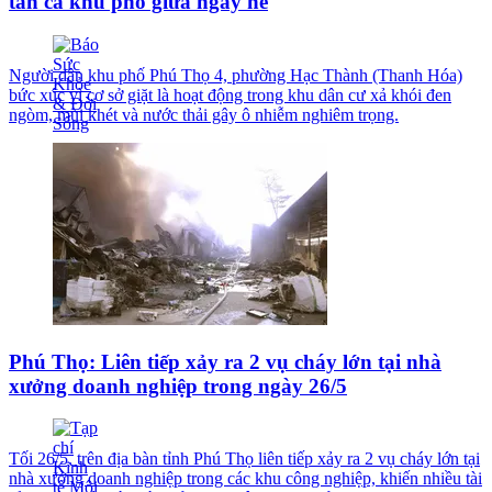
tấn cả khu phố giữa ngày hè
Người dân khu phố Phú Thọ 4, phường Hạc Thành (Thanh Hóa)
bức xúc vì cơ sở giặt là hoạt động trong khu dân cư xả khói đen
ngòm, mùi khét và nước thải gây ô nhiễm nghiêm trọng.
Phú Thọ: Liên tiếp xảy ra 2 vụ cháy lớn tại nhà
xưởng doanh nghiệp trong ngày 26/5
Tối 26/5, trên địa bàn tỉnh Phú Thọ liên tiếp xảy ra 2 vụ cháy lớn tại
nhà xưởng doanh nghiệp trong các khu công nghiệp, khiến nhiều tài