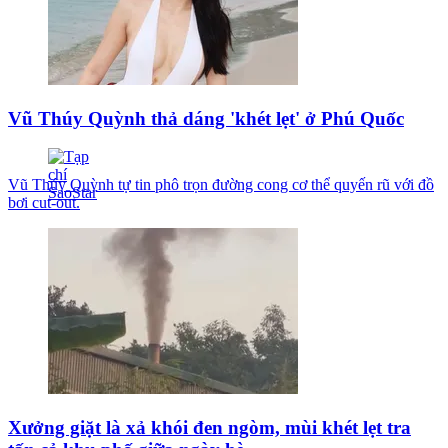
Vũ Thúy Quỳnh thả dáng 'khét lẹt' ở Phú Quốc
Vũ Thúy Quỳnh tự tin phô trọn đường cong cơ thể quyến rũ với đồ
bơi cut-out.
Xưởng giặt là xả khói đen ngòm, mùi khét lẹt tra