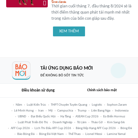
Thời gian cuối tháng 7, đầu tháng 8/2024 sẽ là
thời điểm thăng quan phát tài mạnh mẽ nhất
trong năm của bốn con giáp sau đây.
XEM THÊM
TẢI ỨNG DỤNG BÁO MỚI
ĐỂ KHÔNG BỎ SÓT TIN TỨC
Điều khoản sử dụng
Chính sách bảo mật
Năm
Luật Kiến Trúc
THPT Chuyên Tuyên Quang
Logistic
Sophon Zaram
Lê Minh Hưng
Iran
Mỹ
Campuchia
Trump
Liên Bang Nga
Indonesia
UBND
Đại Biểu Quốc Hội
Hạ Tầng
ASEAN Cup 2026
Eo Biển Hormuz
Luật Phát Triển Đô Thị
Doanh Nghiệp
Tô Lâm
Tháo Gỡ
Kim Sang-Sik
AFF Cup 2026
Lịch Thi Đấu AFF Cup 2026
Bảng Xếp Hạng AFF Cup 2026
Bóng Đá
Báo Bóng Đá
Bóng Đá Việt Nam
Thể Thao
Lionel Messi
Lamine Yamal