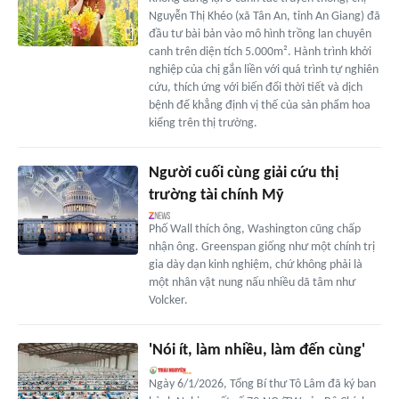
Nguyễn Thị Khéo (xã Tân An, tỉnh An Giang) đã
đầu tư bài bản vào mô hình trồng lan chuyên
canh trên diện tích 5.000m². Hành trình khởi
nghiệp của chị gắn liền với quá trình tự nghiên
cứu, thích ứng với biến đổi thời tiết và dịch
bệnh để khẳng định vị thế của sản phẩm hoa
kiểng trên thị trường.
Người cuối cùng giải cứu thị
trường tài chính Mỹ
Phố Wall thích ông, Washington cũng chấp
nhận ông. Greenspan giống như một chính trị
gia dày dạn kinh nghiệm, chứ không phải là
một nhân vật nung nấu nhiều dã tâm như
Volcker.
'Nói ít, làm nhiều, làm đến cùng'
Ngày 6/1/2026, Tổng Bí thư Tô Lâm đã ký ban