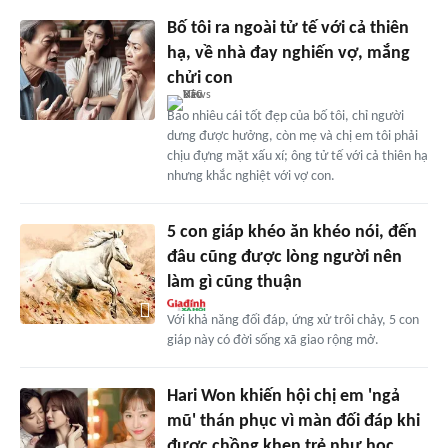
Bố tôi ra ngoài tử tế với cả thiên
hạ, về nhà đay nghiến vợ, mắng
chửi con
Bao nhiêu cái tốt đẹp của bố tôi, chỉ người
dưng được hưởng, còn mẹ và chị em tôi phải
chịu đựng mặt xấu xí; ông tử tế với cả thiên hạ
nhưng khắc nghiệt với vợ con.
5 con giáp khéo ăn khéo nói, đến
đâu cũng được lòng người nên
làm gì cũng thuận
Với khả năng đối đáp, ứng xử trôi chảy, 5 con
giáp này có đời sống xã giao rộng mở.
Hari Won khiến hội chị em 'ngả
mũ' thán phục vì màn đối đáp khi
được chồng khen trẻ như học