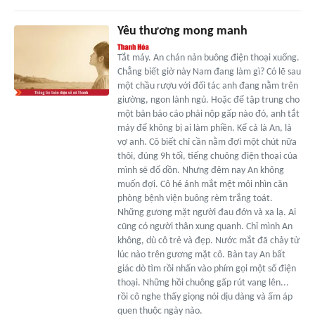
Yêu thương mong manh
Tắt máy. An chán nản buông điện thoại xuống.
Chẳng biết giờ này Nam đang làm gì? Có lẽ sau
một chầu rượu với đối tác anh đang nằm trên
giường, ngon lành ngủ. Hoặc để tập trung cho
một bản báo cáo phải nộp gấp nào đó, anh tắt
máy để không bị ai làm phiền. Kể cả là An, là
vợ anh. Cô biết chỉ cần nằm đợi một chút nữa
thôi, đúng 9h tối, tiếng chuông điện thoại của
mình sẽ đổ dồn. Nhưng đêm nay An không
muốn đợi. Cô hé ánh mắt mệt mỏi nhìn căn
phòng bệnh viện buông rèm trắng toát.
Những gương mặt người đau đớn và xa lạ. Ai
cũng có người thân xung quanh. Chỉ mình An
không, dù cô trẻ và đẹp. Nước mắt đã chảy từ
lúc nào trên gương mặt cô. Bàn tay An bất
giác dò tìm rồi nhấn vào phím gọi một số điện
thoại. Những hồi chuông gấp rút vang lên...
rồi cô nghe thấy giọng nói dịu dàng và ấm áp
quen thuộc ngày nào.