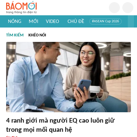
NÓNG
MỚI
VIDEO
CHỦ ĐỀ
#ASEAN Cup 2026
#Trí tuệ nhân tạo
#Mỹ - Iran
#Khám phá Việt Nam
TÌM KIẾM
KHÉO NÓI
#Khám phá thế giới
4 ranh giới mà người EQ cao luôn giữ
trong mọi mối quan hệ