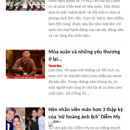
hành Nghị quyết số 79-NQ/TW của Bộ Chính
trị về phát triển kinh tế nhà nước. Đây được
xem là một 'mệnh lệnh' về đổi mới tư duy và
phong cách làm việc. Cụm từ 'nói ít, làm nhiều,
làm đến cùng' được nêu lên như một kim chỉ
nam cho mọi hành động của cán bộ, đảng viên
và các tầng lớp nhân dân…
Mùa xuân và những yêu thương
ở lại...
Làm báo, tôi quen với những cái Tết trực ca,
quen trở về nhà khi mâm cơm chiều ba mươi
đã bày sẵn. Trong những năm tháng ấy, có
một người luôn lặng lẽ chờ tôi về ăn bữa cơm
cuối năm - bố chồng tôi...
Hôn nhân viên mãn hơn 3 thập kỷ
của 'nữ hoàng ảnh lịch' Diễm My
32 năm gắn bó, Diễm My 6x và chồng doanh