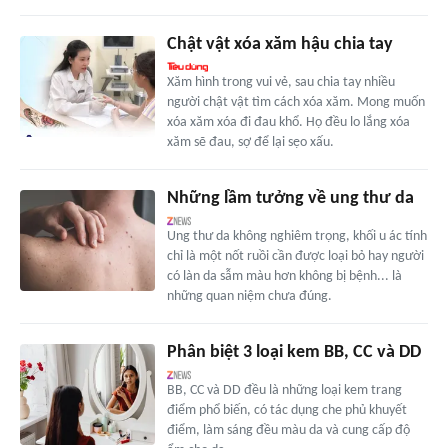
Chật vật xóa xăm hậu chia tay
Xăm hình trong vui vẻ, sau chia tay nhiều
người chật vật tìm cách xóa xăm. Mong muốn
xóa xăm xóa đi đau khổ. Họ đều lo lắng xóa
xăm sẽ đau, sợ để lại sẹo xấu.
Những lầm tưởng về ung thư da
Ung thư da không nghiêm trọng, khối u ác tính
chỉ là một nốt ruồi cần được loại bỏ hay người
có làn da sẫm màu hơn không bị bệnh... là
những quan niệm chưa đúng.
Phân biệt 3 loại kem BB, CC và DD
BB, CC và DD đều là những loại kem trang
điểm phổ biến, có tác dụng che phủ khuyết
điểm, làm sáng đều màu da và cung cấp độ