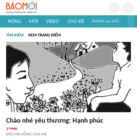
NÓNG
MỚI
VIDEO
CHỦ ĐỀ
#ASEAN Cup 2026
#Trí tuệ nhân tạo
#Mỹ - Iran
#Khám phá Việt Nam
TÌM KIẾM
KEM TRANG ĐIỂM
#Khám phá thế giới
Chào nhé yêu thương: Hạnh phúc
ĐÔI MÁ HỒNG CỦA MẸ