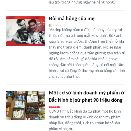
lâu trôi trong những ngày hè nắng nóng?
Đôi má hồng của mẹ
'Vẻ đẹp không nằm ở đôi má hồng của người
thiếu nữ, mà ở trong mắt kẻ si tình'. Bố - anh
giáo làng ngày trước, thường trêu thế mỗi khi
thấy mẹ trang điểm, đánh phấn. Mẹ sẽ ngại
ngùng lườm chồng qua tấm gương gắn trên tủ
đồ rồi lẩm bẩm câu gì đó thật nhỏ. Cặp vợ
chồng đặc nết thôn quê chẳng có nổi một tấm
hình cưới cứ lặng lẽ thương nhau bằng cái tình
chân chất như thế.
Một cơ sở kinh doanh mỹ phẩm ở
Bắc Ninh bị xử phạt 90 triệu đồng
UBND tỉnh Bắc Ninh đã xử phạt một hộ kinh
doanh 90 triệu đồng vì kinh doanh mỹ phẩm
nhập lậu, đồng thời, tịch thu toàn bộ số sản
phẩm vi phạm.