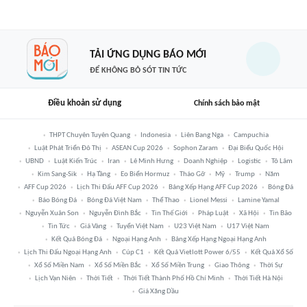
TẢI ỨNG DỤNG BÁO MỚI
ĐỂ KHÔNG BỎ SÓT TIN TỨC
Điều khoản sử dụng
Chính sách bảo mật
THPT Chuyên Tuyên Quang
Indonesia
Liên Bang Nga
Campuchia
Luật Phát Triển Đô Thị
ASEAN Cup 2026
Sophon Zaram
Đại Biểu Quốc Hội
UBND
Luật Kiến Trúc
Iran
Lê Minh Hưng
Doanh Nghiệp
Logistic
Tô Lâm
Kim Sang-Sik
Hạ Tầng
Eo Biển Hormuz
Tháo Gỡ
Mỹ
Trump
Năm
AFF Cup 2026
Lịch Thi Đấu AFF Cup 2026
Bảng Xếp Hạng AFF Cup 2026
Bóng Đá
Báo Bóng Đá
Bóng Đá Việt Nam
Thể Thao
Lionel Messi
Lamine Yamal
Nguyễn Xuân Son
Nguyễn Đình Bắc
Tin Thế Giới
Pháp Luật
Xã Hội
Tin Bão
Tin Tức
Giá Vàng
Tuyển Việt Nam
U23 Việt Nam
U17 Việt Nam
Kết Quả Bóng Đá
Ngoại Hạng Anh
Bảng Xếp Hạng Ngoại Hạng Anh
Lịch Thi Đấu Ngoại Hạng Anh
Cúp C1
Kết Quả Vietlott Power 6/55
Kết Quả Xổ Số
Xổ Số Miền Nam
Xổ Số Miền Bắc
Xổ Số Miền Trung
Giao Thông
Thời Sự
Lịch Vạn Niên
Thời Tiết
Thời Tiết Thành Phố Hồ Chí Minh
Thời Tiết Hà Nội
Giá Xăng Dầu