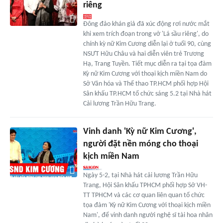
riêng
Đông đảo khán giả đã xúc động rơi nước mắt
khi xem trích đoạn trong vở 'Lá sầu riêng', do
chính kỳ nữ Kim Cương diễn lại ở tuổi 90, cùng
NSƯT Hữu Châu và hai diễn viên trẻ Trương
Hạ, Trang Tuyền. Tiết mục diễn ra tại tọa đàm
Kỳ nữ Kim Cương với thoại kịch miền Nam do
Sở Văn hóa và Thể thao TP.HCM phối hợp Hội
Sân khấu TP.HCM tổ chức sáng 5.2 tại Nhà hát
Cải lương Trần Hữu Trang.
Vinh danh 'Kỳ nữ Kim Cương',
người đặt nền móng cho thoại
kịch miền Nam
Ngày 5-2, tại Nhà hát cải lương Trần Hữu
Trang, Hội Sân khấu TPHCM phối hợp Sở VH-
TT TPHCM và các cơ quan liên quan tổ chức
tọa đàm 'Kỳ nữ Kim Cương với thoại kịch miền
Nam', để vinh danh người nghệ sĩ tài hoa nhân