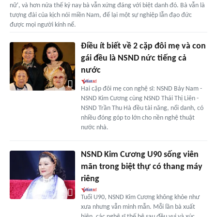
nữ', và hơn nửa thế kỷ nay bà vẫn xứng đáng với biệt danh đó. Bà vẫn là
tượng đài của kịch nói miền Nam, để lại một sự nghiệp lẫn đạo đức
được mọi người kính nể.
Điều ít biết về 2 cặp đôi mẹ và con
gái đều là NSND nức tiếng cả
nước
Hai cặp đôi mẹ con nghệ sĩ: NSND Bảy Nam -
NSND Kim Cương cùng NSND Thái Thị Liên -
NSND Trần Thu Hà đều tài năng, nổi danh, có
nhiều đóng góp to lớn cho nền nghệ thuật
nước nhà.
NSND Kim Cương U90 sống viên
mãn trong biệt thự có thang máy
riêng
Tuổi U90, NSND Kim Cương không khỏe như
xưa nhưng vẫn minh mẫn. Mỗi lần bà xuất
hiện, các nghệ sĩ thế hệ sau đều vui và xúc