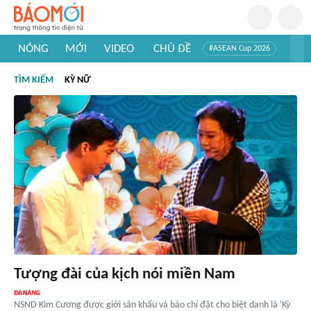
NÓNG
MỚI
VIDEO
CHỦ ĐỀ
#ASEAN Cup 2026
#Trí tuệ nhân tạo
#Mỹ - Iran
#Khám phá Việt Nam
TÌM KIẾM
KỲ NỮ
#Khám phá thế giới
Tượng đài của kịch nói miền Nam
NSND Kim Cương được giới sân khấu và báo chí đặt cho biệt danh là 'Kỳ