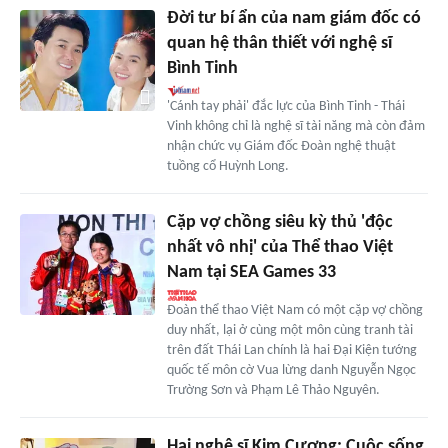
Đời tư bí ẩn của nam giám đốc có
quan hệ thân thiết với nghệ sĩ
Bình Tinh
'Cánh tay phải' đắc lực của Bình Tinh - Thái
Vinh không chỉ là nghệ sĩ tài năng mà còn đảm
nhận chức vụ Giám đốc Đoàn nghệ thuật
tuồng cổ Huỳnh Long.
Cặp vợ chồng siêu kỳ thủ 'độc
nhất vô nhị' của Thể thao Việt
Nam tại SEA Games 33
Đoàn thể thao Việt Nam có một cặp vợ chồng
duy nhất, lại ở cùng một môn cùng tranh tài
trên đất Thái Lan chính là hai Đại Kiện tướng
quốc tế môn cờ Vua lừng danh Nguyễn Ngọc
Trường Sơn và Phạm Lê Thảo Nguyên.
Hai nghệ sĩ Kim Cương: Cuộc sống