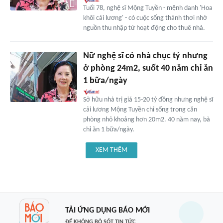
Tuổi 78, nghệ sĩ Mộng Tuyền - mệnh danh 'Hoa
khôi cải lương' - có cuộc sống thảnh thơi nhờ
nguồn thu nhập từ hoạt động cho thuê nhà.
Nữ nghệ sĩ có nhà chục tỷ nhưng
ở phòng 24m2, suốt 40 năm chỉ ăn
1 bữa/ngày
Sở hữu nhà trị giá 15-20 tỷ đồng nhưng nghệ sĩ
cải lương Mộng Tuyền chỉ sống trong căn
phòng nhỏ khoảng hơn 20m2. 40 năm nay, bà
chỉ ăn 1 bữa/ngày.
XEM THÊM
TẢI ỨNG DỤNG BÁO MỚI
ĐỂ KHÔNG BỎ SÓT TIN TỨC