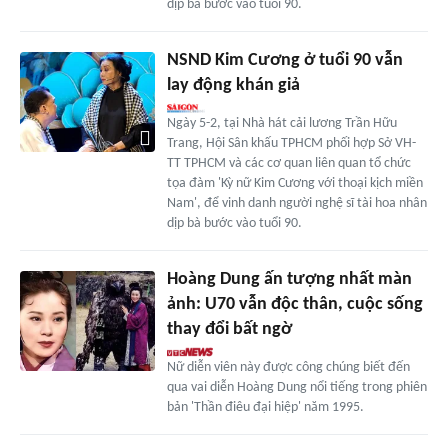
dịp bà bước vào tuổi 90.
NSND Kim Cương ở tuổi 90 vẫn
lay động khán giả
Ngày 5-2, tại Nhà hát cải lương Trần Hữu
Trang, Hội Sân khấu TPHCM phối hợp Sở VH-
TT TPHCM và các cơ quan liên quan tổ chức
tọa đàm 'Kỳ nữ Kim Cương với thoại kịch miền
Nam', để vinh danh người nghệ sĩ tài hoa nhân
dịp bà bước vào tuổi 90.
Hoàng Dung ấn tượng nhất màn
ảnh: U70 vẫn độc thân, cuộc sống
thay đổi bất ngờ
Nữ diễn viên này được công chúng biết đến
qua vai diễn Hoàng Dung nổi tiếng trong phiên
bản 'Thần điêu đại hiệp' năm 1995.