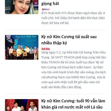
giọng hát
BTV Hoài Anh VTV được khen ngợi nhan sắc ở
tuổi U50. MC Diệp Chi hãnh diện khi thực hiện
được lời hứa với bố.
Kỳ nữ Kim Cương tái xuất sau
nhiều thập kỷ
Sáng ngày 5.2, tại Nhà hát Cải lương Trần Hữu
Trang, Sở VHTT TP.HCM phối hợp cùng Hội Sân
khấu TP.HCM đã tổ chức buổi tọa đàm 'Kỳ nữ
Kim Cương với thoại kịch miền Nam'. Sự kiện
vừa tôn vinh hành trình đặt nền móng cho kịch
nói phương Nam của NSND Kim Cương, vừa là
món quà sinh nhật tuổi 89 ghi dấu màn tái
xuất sân khấu đầy cảm động.
Kỳ nữ Kim Cương: tuổi 90 vẫn làm
khán giả rơi nước mắt với Lá sầu