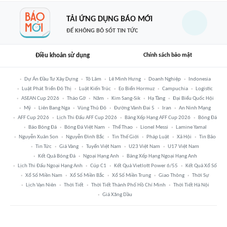
TẢI ỨNG DỤNG BÁO MỚI
ĐỂ KHÔNG BỎ SÓT TIN TỨC
Điều khoản sử dụng
Chính sách bảo mật
Dự Án Đầu Tư Xây Dựng
Tô Lâm
Lê Minh Hưng
Doanh Nghiệp
Indonesia
Luật Phát Triển Đô Thị
Luật Kiến Trúc
Eo Biển Hormuz
Campuchia
Logistic
ASEAN Cup 2026
Tháo Gỡ
Năm
Kim Sang-Sik
Hạ Tầng
Đại Biểu Quốc Hội
Mỹ
Liên Bang Nga
Vùng Thủ Đô
Đường Vành Đai 5
Iran
An Ninh Mạng
AFF Cup 2026
Lịch Thi Đấu AFF Cup 2026
Bảng Xếp Hạng AFF Cup 2026
Bóng Đá
Báo Bóng Đá
Bóng Đá Việt Nam
Thể Thao
Lionel Messi
Lamine Yamal
Nguyễn Xuân Son
Nguyễn Đình Bắc
Tin Thế Giới
Pháp Luật
Xã Hội
Tin Bão
Tin Tức
Giá Vàng
Tuyển Việt Nam
U23 Việt Nam
U17 Việt Nam
Kết Quả Bóng Đá
Ngoại Hạng Anh
Bảng Xếp Hạng Ngoại Hạng Anh
Lịch Thi Đấu Ngoại Hạng Anh
Cúp C1
Kết Quả Vietlott Power 6/55
Kết Quả Xổ Số
Xổ Số Miền Nam
Xổ Số Miền Bắc
Xổ Số Miền Trung
Giao Thông
Thời Sự
Lịch Vạn Niên
Thời Tiết
Thời Tiết Thành Phố Hồ Chí Minh
Thời Tiết Hà Nội
Giá Xăng Dầu