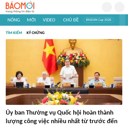
NÓNG
MỚI
VIDEO
CHỦ ĐỀ
#ASEAN Cup 2026
#Trí tuệ nhân tạo
#Mỹ - Iran
#Khám phá Việt Nam
TÌM KIẾM
KÝ CHỨNG
#Khám phá thế giới
Ủy ban Thường vụ Quốc hội hoàn thành
lượng công việc nhiều nhất từ trước đến