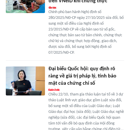
trên VNeID khi chứng thực
Chính phủ ban hành Nghị định số
280/2025/NĐ-CP ngày 27/10/2025 sửa đổi, bổ
sung một số điều của Nghị định số
23/2015/NĐ-CP về cấp bản sao từ sổ gốc,
chứng thực bản sao từ bản chính, chứng thực
chữ ký và chứng thực hợp đồng, giao dịch,
được sửa đổi, bổ sung bởi Nghị định số
07/2025/NĐ-CP.
Đại biểu Quốc hội: quy định rõ
ràng về giá trị pháp lý, tính bảo
mật của chứng chỉ số
Chiều 22/10, tham gia thảo luận tại tổ về 3 dự
thảo Luật lĩnh vực giáo dục gồm Luật sửa đổi,
bổ sung một số điều của Luật Giáo dục; Luật
Giáo dục đại học (sửa đổi); Luật Giáo dục nghề
nghiệp (sửa đổi), các đại biểu Quốc hội quan
tâm tới vấn đề bỏ quy định của Hội đồng
trường, việc cấp văn bằng chứng chỉ điện tử...